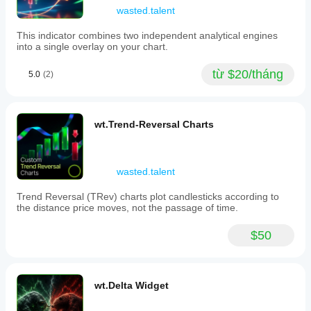
membership,
wasted.talent
live
display
This indicator combines two independent analytical engines
of
into a single overlay on your chart.
the
developing
từ $20/tháng
5.0
(2)
bar,
a
minimum
ticks
filter
wt.Trend-Reversal Charts
for
statistical
significance,
configurable
wasted.talent
expected
bar
Trend Reversal (TRev) charts plot candlesticks according to
size
the distance price moves, not the passage of time.
and
EWMA
parameters,
$50
and
dashboard
metrics
tracking
wt.Delta Widget
imbalance
intensity
and