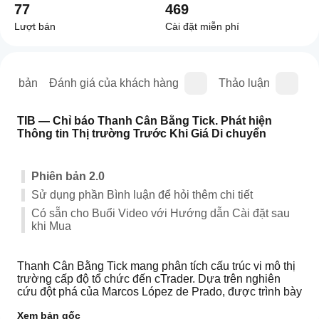
77
469
Lượt bán
Cài đặt miễn phí
iên bản
Đánh giá của khách hàng
Thảo luận
C
TIB — Chỉ báo Thanh Cân Bằng Tick. Phát hiện 
Thông tin Thị trường Trước Khi Giá Di chuyển
Phiên bản 2.0
Sử dụng phần Bình luận để hỏi thêm chi tiết
Có sẵn cho Buổi Video với Hướng dẫn Cài đặt sau 
khi Mua
Thanh Cân Bằng Tick mang phân tích cấu trúc vi mô thị 
trường cấp độ tổ chức đến cTrader. Dựa trên nghiên 
cứu đột phá của Marcos López de Prado, được trình bày 
chi tiết trong cuốn sách của ông 
Advances in Financial 
Xem bản gốc
Machine Learning
, chỉ báo này lấy mẫu dữ liệu giá 