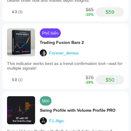
clearer order flow and market depth insights."
$65
$59
4.3
(3)
-10%
Phổ biến
Trading Fusion Bars 2
Forever_denisa
This indicator works best as a trend-confirmation tool—wait for
multiple signals!
$70
$50
5.0
(1)
-29%
Mới
Swing Profile with Volume Profile PRO
F1-Algo