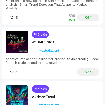
Experience a new approach with amplitude-based momentum
có thể thử nghiệm (0,5 = mất cân bằng trung tính khi 
a
analysis. Smart Trend Detection That Adapts to Market
khởi tạo)
dynamic
Volatility
threshold
—
$98
$49
4.7
(4)
calculated
-50%
via
an
Exponentially
Weighted
Phổ biến
Moving
Average
wt.UNiRENKO
(EWMA)
—
wasted.talent
is
exceeded.
Adaptive Renko chart builder for precise, flexible trading - ideal
When
for both scalping and trend analysis.
this
threshold
is
$35
5.0
(2)
breached,
a
new
Tick
Phổ biến
Imbalance
Bar
wt.HyperTrend
(TIB)
is
formed,
wasted.talent