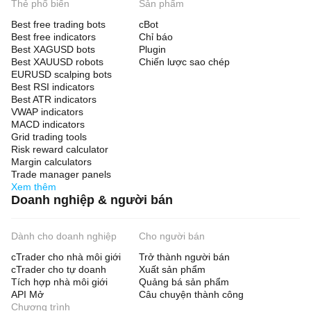
Thẻ phổ biến
Sản phẩm
Best free trading bots
cBot
Best free indicators
Chỉ báo
Best XAGUSD bots
Plugin
Best XAUUSD robots
Chiến lược sao chép
EURUSD scalping bots
Best RSI indicators
Best ATR indicators
VWAP indicators
MACD indicators
Grid trading tools
Risk reward calculator
Margin calculators
Trade manager panels
Xem thêm
Doanh nghiệp & người bán
Dành cho doanh nghiệp
Cho người bán
cTrader cho nhà môi giới
Trở thành người bán
cTrader cho tự doanh
Xuất sản phẩm
Tích hợp nhà môi giới
Quảng bá sản phẩm
API Mở
Câu chuyện thành công
Chương trình