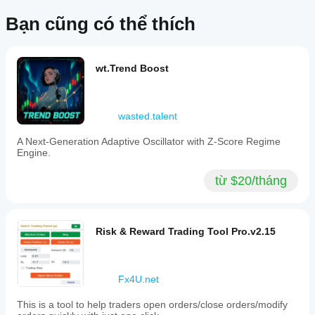
markets
Bạn cũng có thể thích
including
Forex,
indices,
and
cryptocurrencies,
wt.Trend Boost
and
is
suitable
for
wasted.talent
strategies
such
A Next-Generation Adaptive Oscillator with Z-Score Regime
as
Engine.
scalping
and
breakout
từ $20/tháng
trading.
Hồ sơ chỉ báo
Risk & Reward Trading Tool Pro.v2.15
Fx4U.net
This is a tool to help traders open orders/close orders/modify