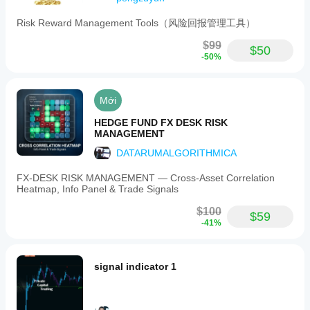
Risk Reward Management Tools（风险回报管理工具）
$99
$50
-50%
Mới
HEDGE FUND FX DESK RISK
MANAGEMENT
DATARUMALGORITHMICA
FX‑DESK RISK MANAGEMENT — Cross‑Asset Correlation
Heatmap, Info Panel & Trade Signals
$100
$59
-41%
signal indicator 1