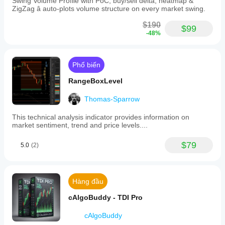
Swing Volume Profile with PoC, buy/sell delta, heatmap &
ZigZag â auto-plots volume structure on every market swing.
$190
$99
-48%
Phổ biến
RangeBoxLevel
Thomas-Sparrow
This technical analysis indicator provides information on
market sentiment, trend and price levels....
$79
5.0
(2)
Hàng đầu
cAlgoBuddy - TDI Pro
cAlgoBuddy