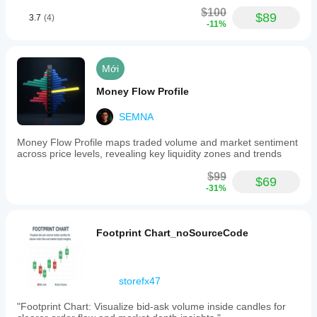
$100
$89
3.7
(4)
-11%
Mới
Money Flow Profile
SEMNA
Money Flow Profile maps traded volume and market sentiment
across price levels, revealing key liquidity zones and trends
$99
$69
-31%
Footprint Chart_noSourceCode
storefx47
"Footprint Chart: Visualize bid-ask volume inside candles for