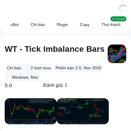
Tự doanh
cBot
Chỉ báo
Plugin
Copy
Thử thách
WT - Tick Imbalance Bars
Chỉ báo
2
lượt mua
Phiên bản 2.0, Nov 2025
Windows, Mac
5.0
Đánh giá: 1