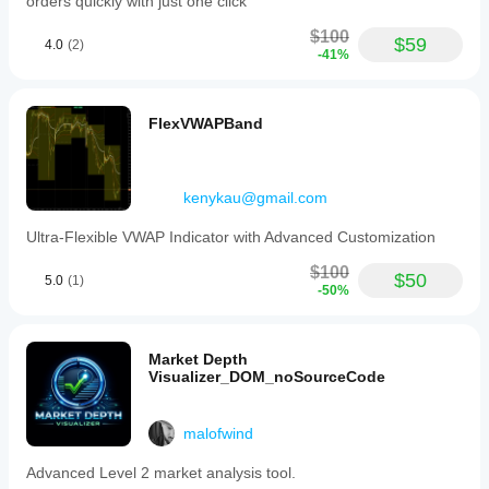
orders quickly with just one click
$100
$59
4.0
(2)
-41%
FlexVWAPBand
kenykau@gmail.com
Ultra-Flexible VWAP Indicator with Advanced Customization
$100
$50
5.0
(1)
-50%
Market Depth
Visualizer_DOM_noSourceCode
malofwind
Advanced Level 2 market analysis tool.