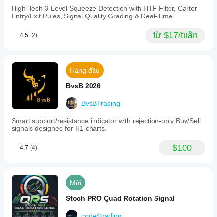
High-Tech 3-Level Squeeze Detection with HTF Filter, Carter
Entry/Exit Rules, Signal Quality Grading & Real-Time
từ $17/tuần
4.5
(2)
Hàng đầu
BvsB 2026
BvsBTrading
Smart support/resistance indicator with rejection-only Buy/Sell
signals designed for H1 charts.
$100
4.7
(4)
Mới
Stoch PRO Quad Rotation Signal
code4trading