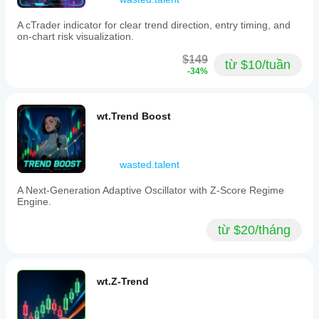
each
containing
A cTrader indicator for clear trend direction, entry timing, and
roughly
on-chart risk visualization.
equal
market
$149
từ $10/tuần
information
-34%
regardless
of
elapsed
time
wt.Trend Boost
or
volume.
Key
features
wasted.talent
include
real-
A Next-Generation Adaptive Oscillator with Z-Score Regime
time
Engine.
visualization
of
cumulative
từ $20/tháng
imbalance
versus
dynamic
thresholds,
wt.Z-Trend
candle
coloring
by
TIB