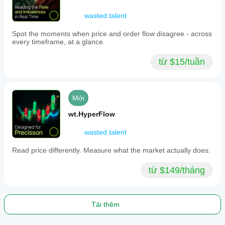
information
density.
wasted.talent
This
approach
Spot the moments when price and order flow disagree - across
enables
every timeframe, at a glance.
more
frequent
từ $15/tuần
sampling
during
high-
information
periods,
Mới
reduces
noise
wt.HyperFlow
from
uninformed
wasted.talent
trades,
and
Read price differently. Measure what the market actually does.
provides
better
statistical
từ $149/tháng
properties
than
time-
based
Tải thêm
sampling.
It
supports