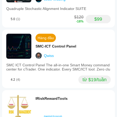
Quadruple Stochastic Alignment Indicator SUITE
$120
$99
5.0
(1)
-18%
Hàng đầu
SMC-ICT Control Panel
Qwiss
SMC ICT Control Panel The all-in-one Smart Money command
center for cTrader. One indicator. Every SMC/ICT tool. Zero clu
từ $19/tuần
4.2
(4)
IRiskRewardTools
pengzuyun