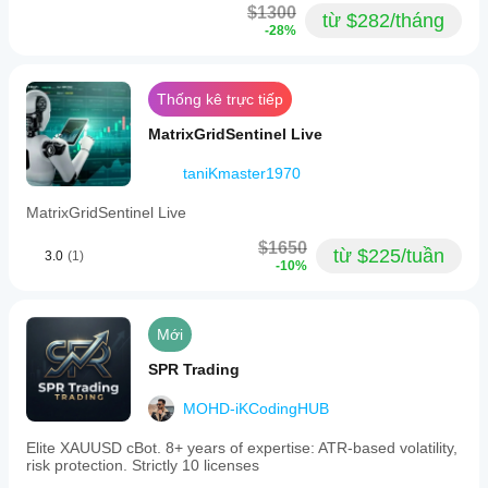
$1300
từ $282/tháng
-28%
Thống kê trực tiếp
MatrixGridSentinel Live
taniKmaster1970
MatrixGridSentinel Live
$1650
từ $225/tuần
3.0
(1)
-10%
Mới
SPR Trading
MOHD-iKCodingHUB
Elite XAUUSD cBot. 8+ years of expertise: ATR-based volatility,
risk protection. Strictly 10 licenses