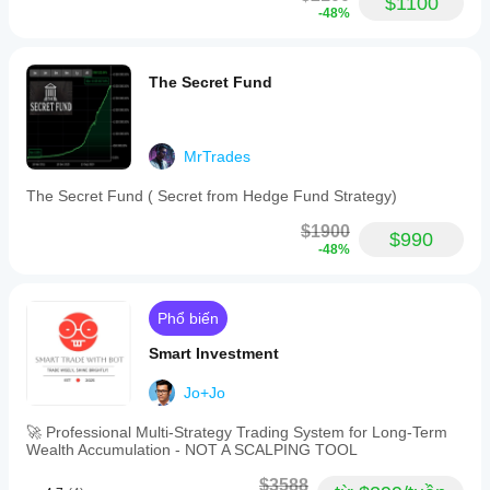
$1100
chịu trách nhiệm về các quyết định giao dịch và bất kỳ 
-48%
lợi nhuận hoặc thua lỗ phát sinh. Luôn kiểm tra kỹ c Bot 
trên tài khoản demo trước khi sử dụng với tiền thật.
The Secret Fund
MrTrades
The Secret Fund ( Secret from Hedge Fund Strategy)
$1900
$990
-48%
Phổ biến
Smart Investment
Jo+Jo
🚀 Professional Multi-Strategy Trading System for Long-Term
Wealth Accumulation - NOT A SCALPING TOOL
$3588