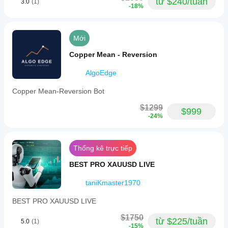
từ $240/tuần
3.0
(1)
-18%
Mới
Copper Mean - Reversion
AlgoEdge
Copper Mean-Reversion Bot
$1299
$999
-24%
Thống kê trực tiếp
BEST PRO XAUUSD LIVE
taniKmaster1970
BEST PRO XAUUSD LIVE
$1750
từ $225/tuần
5.0
(1)
-15%