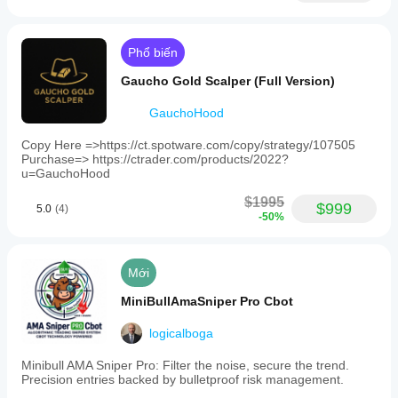
Phổ biến
Gaucho Gold Scalper (Full Version)
GauchoHood
Copy Here =>https://ct.spotware.com/copy/strategy/107505
Purchase=> https://ctrader.com/products/2022?
u=GauchoHood
$1995
$999
5.0
(4)
-50%
Mới
MiniBullAmaSniper Pro Cbot
logicalboga
Minibull AMA Sniper Pro: Filter the noise, secure the trend.
Precision entries backed by bulletproof risk management.