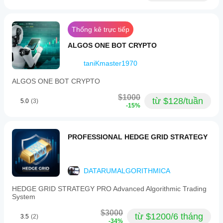
Thống kê trực tiếp
ALGOS ONE BOT CRYPTO
taniKmaster1970
ALGOS ONE BOT CRYPTO
$1000
từ $128/tuần
5.0
(3)
-15%
PROFESSIONAL HEDGE GRID STRATEGY
DATARUMALGORITHMICA
HEDGE GRID STRATEGY PRO Advanced Algorithmic Trading
System
$3000
từ $1200/6 tháng
3.5
(2)
-34%