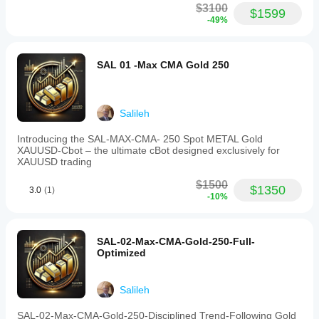
$3100
$1599
-49%
SAL 01 -Max CMA Gold 250
Salileh
Introducing the SAL-MAX-CMA- 250 Spot METAL Gold
XAUUSD-Cbot – the ultimate cBot designed exclusively for
XAUUSD trading
$1500
$1350
3.0
(1)
-10%
SAL-02-Max-CMA-Gold-250-Full-
Optimized
Salileh
SAL-02-Max-CMA-Gold-250-Disciplined Trend-Following Gold