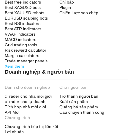
Best free indicators
Chỉ báo
Best XAGUSD bots
Plugin
Best XAUUSD robots
Chiến lược sao chép
EURUSD scalping bots
Best RSI indicators
Best ATR indicators
VWAP indicators
MACD indicators
Grid trading tools
Risk reward calculator
Margin calculators
Trade manager panels
Xem thêm
Doanh nghiệp & người bán
Dành cho doanh nghiệp
Cho người bán
cTrader cho nhà môi giới
Trở thành người bán
cTrader cho tự doanh
Xuất sản phẩm
Tích hợp nhà môi giới
Quảng bá sản phẩm
API Mở
Câu chuyện thành công
Chương trình
Chương trình tiếp thị liên kết
Lợi nhuận