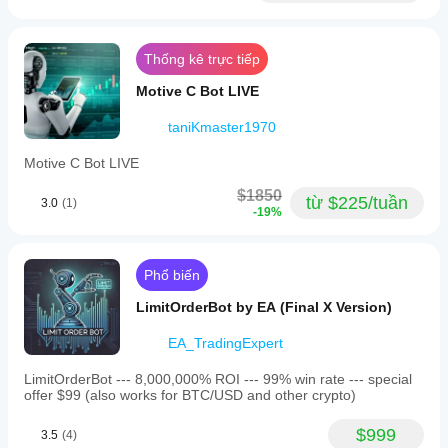
Thống kê trực tiếp
Motive C Bot LIVE
taniKmaster1970
Motive C Bot LIVE
$1850
từ $225/tuần
3.0
(1)
-19%
Phổ biến
LimitOrderBot by EA (Final X Version)
EA_TradingExpert
LimitOrderBot --- 8,000,000% ROI --- 99% win rate --- special
offer $99 (also works for BTC/USD and other crypto)
$999
3.5
(4)