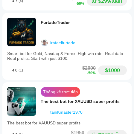
từ $299/tuần
4.7
(4)
-50%
FurtadoTrader
irafaelfurtado
Smart bot for Gold, Nasdaq & Forex. High win rate. Real data.
Real profits. Start with just $100.
$2000
$1000
4.0
(1)
-50%
Thống kê trực tiếp
The best bot for XAUUSD super profits
taniKmaster1970
The best bot for XAUUSD super profits
$1950