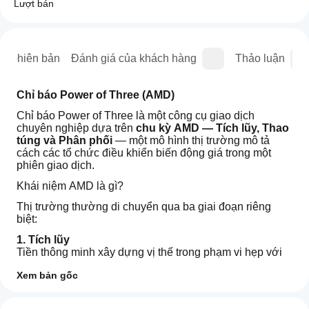
Lượt bán
sử phiên bản
Đánh giá của khách hàng
Thảo luận
Chỉ báo Power of Three (AMD)
Chỉ báo Power of Three là một công cụ giao dịch 
chuyên nghiệp dựa trên 
chu kỳ AMD — Tích lũy, Thao 
túng và Phân phối
 — một mô hình thị trường mô tả 
cách các tổ chức điều khiển biến động giá trong một 
phiên giao dịch.
Khái niệm AMD là gì?
Thị trường thường di chuyển qua ba giai đoạn riêng 
biệt:
1. Tích lũy
Tiền thông minh xây dựng vị thế trong phạm vi hẹp với 
biến động thấp. Giá có vẻ đứng yên, nhưng thanh khoản 
Xem bản gốc
đang được chuẩn bị.
Làm
2. Thao túng
Tóm tắt AI
thế
Đánh giá: 2