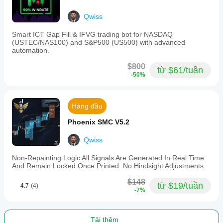
Phá vỡ giá
Qwiss
Smart ICT Gap Fill & IFVG trading bot for NASDAQ
(USTEC/NAS100) and S&P500 (US500) with advanced
automation.
$800
từ $61/tuần
-50%
Hàng đầu
Phoenix SMC V5.2
Qwiss
Non-Repainting Logic All Signals Are Generated In Real Time
And Remain Locked Once Printed. No Hindsight Adjustments.
$148
từ $19/tuần
4.7
(4)
-7%
Tải thêm