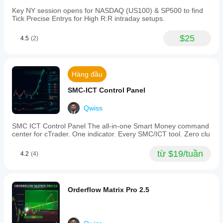
providing
clear
Key NY session opens for NASDAQ (US100) & SP500 to find
zones
Tick Precise Entrys for High R:R intraday setups.
for
entry,
$25
4.5
(2)
stop-
loss,
and
take-
profit.
Hàng đầu
Designed
for
SMC-ICT Control Panel
futures,
forex,
Qwiss
cryptocurrencies,
and
SMC ICT Control Panel The all-in-one Smart Money command
indices,
center for cTrader. One indicator. Every SMC/ICT tool. Zero clu
it
supports
any
từ $19/tuần
4.2
(4)
timeframe
and
aims
to
Orderflow Matrix Pro 2.5
help
traders
enter
after