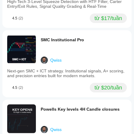
breakouts
High-Tech 3-Level Squeeze Detection with HTF Filter, Carter
chỉ
trường
and
Entry/Exit Rules, Signal Quality Grading & Real-Time
báo
đa
stop-
phù
dạng.
loss
từ $17/tuần
4.5
(2)
hợp
hunts;
với
and
the
chiến
distribution
lược
phase
SMC Institutional Pro
của
where
bạn.
price
moves
decisively
Qwiss
in
the
Next-gen SMC + ICT strategy. Institutional signals, A+ scoring,
intended
and precision entries built for modern markets.
direction.
The
indicator
từ $20/tuần
4.5
(2)
projects
a
price
target
Powells Key levels 4H Candle closures
box
indicating
likely
distribution
Qwiss
levels,