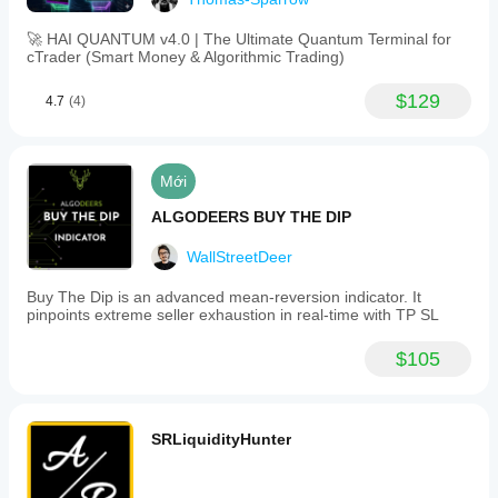
🚀 HAI QUANTUM v4.0 | The Ultimate Quantum Terminal for
cTrader (Smart Money & Algorithmic Trading)
$129
4.7
(4)
Mới
ALGODEERS BUY THE DIP
WallStreetDeer
Buy The Dip is an advanced mean-reversion indicator. It
pinpoints extreme seller exhaustion in real-time with TP SL
$105
SRLiquidityHunter