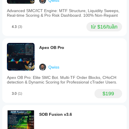
Qwiss
stop-
hunts,
avoid
Advanced SMC/ICT Engine: MTF Structure, Liquidity Sweeps,
false
Real-time Scoring & Pro Risk Dashboard. 100% Non-Repaint
breakouts,
and
từ $16/tuần
4.3
(3)
target
institutional
price
moves.
The
Apex OB Pro
indicator
requires
tick
data
Qwiss
and
outputs
Apex OB Pro: Elite SMC Bot. Multi-TF Order Blocks, CHoCH
visual
detection & Dynamic Scoring for Professional cTrader Users.
signals
aligned
with
$199
3.0
(1)
market
structure
concepts.
SOB Fusion v3.6
Hồ sơ chỉ báo
Danh
mục