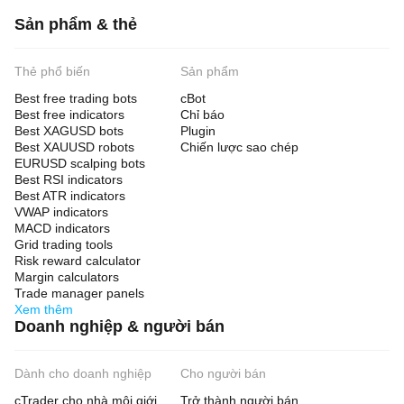
Sản phẩm & thẻ
Thẻ phổ biến
Sản phẩm
Best free trading bots
cBot
Best free indicators
Chỉ báo
Best XAGUSD bots
Plugin
Best XAUUSD robots
Chiến lược sao chép
EURUSD scalping bots
Best RSI indicators
Best ATR indicators
VWAP indicators
MACD indicators
Grid trading tools
Risk reward calculator
Margin calculators
Trade manager panels
Xem thêm
Doanh nghiệp & người bán
Dành cho doanh nghiệp
Cho người bán
cTrader cho nhà môi giới
Trở thành người bán