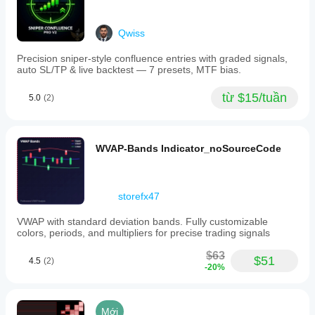
Qwiss
Precision sniper-style confluence entries with graded signals,
auto SL/TP & live backtest — 7 presets, MTF bias.
từ $15/tuần
5.0
(2)
WVAP-Bands Indicator_noSourceCode
storefx47
VWAP with standard deviation bands. Fully customizable
colors, periods, and multipliers for precise trading signals
$63
$51
4.5
(2)
-20%
Mới