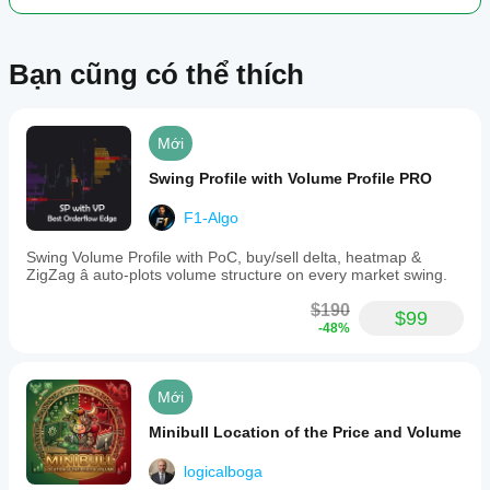
Bạn cũng có thể thích
Mới
Swing Profile with Volume Profile PRO
F1-Algo
Swing Volume Profile with PoC, buy/sell delta, heatmap &
ZigZag â auto-plots volume structure on every market swing.
$190
$99
-48%
Mới
Minibull Location of the Price and Volume
logicalboga