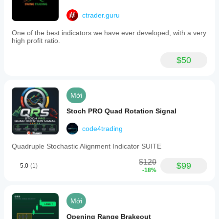
ctrader.guru
One of the best indicators we have ever developed, with a very
high profit ratio.
$50
Mới
Stoch PRO Quad Rotation Signal
code4trading
Quadruple Stochastic Alignment Indicator SUITE
$120
$99
5.0
(1)
-18%
Mới
Opening Range Brakeout