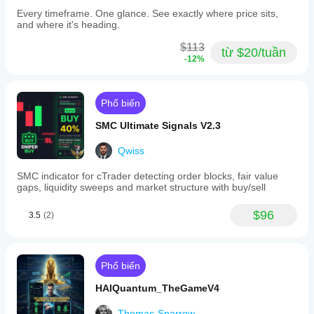
Every timeframe. One glance. See exactly where price sits,
and where it's heading.
$113
từ $20/tuần
-12%
Phổ biến
SMC Ultimate Signals V2.3
Qwiss
SMC indicator for cTrader detecting order blocks, fair value
gaps, liquidity sweeps and market structure with buy/sell
$96
3.5
(2)
Phổ biến
HAIQuantum_TheGameV4
Thomas-Sparrow