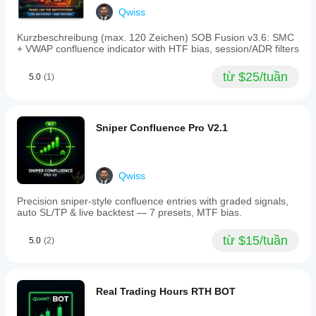
chỉ
Qwiss
báo
Cấu
Kurzbeschreibung (max. 120 Zeichen) SOB Fusion v3.6: SMC
trúc thị
+ VWAP confluence indicator with HTF bias, session/ADR filters
trường
(SMC)
từ $25/tuần
5.0
(1)
Loại
đầu
ra
Hình ảnh trực quan
Sniper Confluence Pro V2.1
Yêu
cầu
dữ
Qwiss
liệu
Dữ liệu tick
Precision sniper-style confluence entries with graded signals,
auto SL/TP & live backtest — 7 presets, MTF bias.
Tín
hiệu
từ $15/tuần
5.0
(2)
được
hỗ
trợ
Khoảng giá mở phiên
Real Trading Hours RTH BOT
Đảo chiều