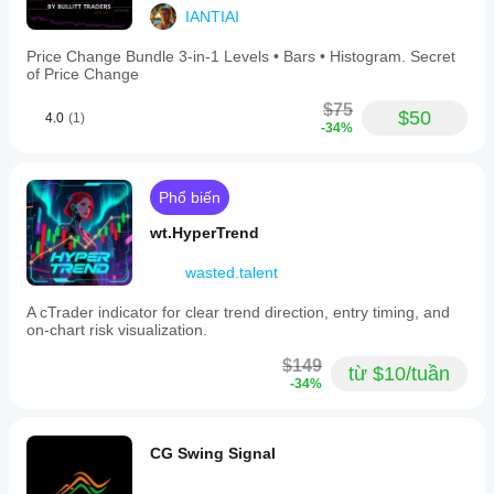
IANTIAI
Price Change Bundle 3-in-1 Levels • Bars • Histogram. Secret
of Price Change
$75
$50
4.0
(1)
-34%
Phổ biến
wt.HyperTrend
wasted.talent
A cTrader indicator for clear trend direction, entry timing, and
on-chart risk visualization.
$149
từ $10/tuần
-34%
CG Swing Signal