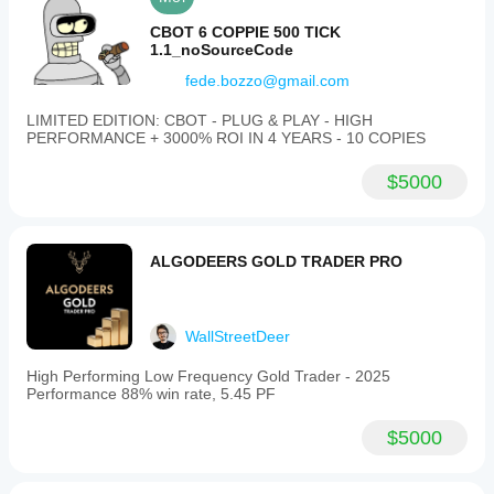
nhau.
số
mọi tài
dịch.
Backtest
mặc
CBOT 6 COPPIE 500 TICK
khoản?
cBot với
định
1.1_noSourceCode
dữ liệu
Hiệu
hoặc
lịch sử
suất có
fede.bozzo@gmail.com
sử
thị
thể
dụng
LIMITED EDITION: CBOT - PLUG & PLAY - HIGH
trường
thay
tệp
PERFORMANCE + 3000% ROI IN 4 YEARS - 10 COPIES
trên ứng
đổi tùy
tối
dụng
thuộc
ưu
cTrader
vào
$5000
hóa
dành cho
điều
được
Windows
kiện
cung
và Mac.
của
cấp.
nhà
ALGODEERS GOLD TRADER PRO
môi
giới,
mức
WallStreetDeer
chênh
lệch và
High Performing Low Frequency Gold Trader - 2025
chất
Performance 88% win rate, 5.45 PF
lượng
khớp
$5000
lệnh.
Việc
thử