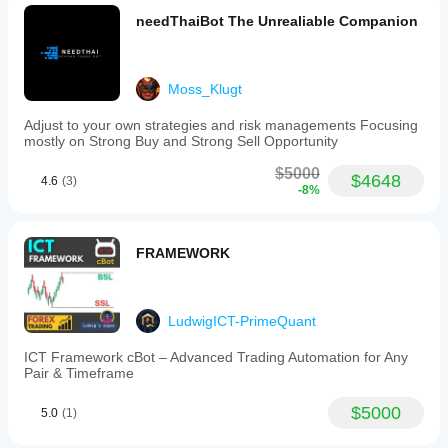
nghiệm
bot
needThaiBot The Unrealiable Companion
trong
môi
trường
Moss_Klugt
của
riêng
Adjust to your own strategies and risk managements Focusing
bạn sẽ
mostly on Strong Buy and Strong Sell Opportunity
giúp
bạn
$5000
$4648
4.6
(3)
hiểu rõ
-8%
cách
thức
hoạt
FRAMEWORK
động
của nó
trong
thực tế.
LudwigICT-PrimeQuant
ICT Framework cBot – Advanced Trading Automation for Any
Pair & Timeframe
$5000
5.0
(1)