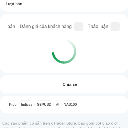
Lượt bán
iên bản
Đánh giá của khách hàng
Thảo luận
C
Hồ sơ giao dịch
Làm
thế
Đánh giá: 0
nào
Chia sẻ
để
khởi
chạy
Đánh giá của khách hàng
Prop
Indices
GBPUSD
AI
NAS100
cBot?
Sau
5
4
3
2
Tất cả
Ứng
khi
Các sản phẩm có sẵn trên cTrader Store, bao gồm bot giao dịch,
dụng
cài