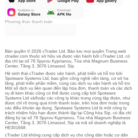
Phương thức thanh toán
Bản quyền © 2026 cTrader Ltd. Bảo lưu mọi quyền.
Trang web
ctrader.com thuộc sở hữu và được vận hành bởi cTrader Ltd, có
địa chỉ tại số 78 Spyrou Kyprianou, Tòa nhà Magnum Business
Center, Tầng 3, 3076 Limassol, Síp.
Hệ sinh thái cTrader được vận hành, phát triển và hỗ trợ bởi
Spotware Systems Ltd, bao gồm công nghệ nền tảng, cơ sở hạ
tầng, phát triển phần mềm, cùng các dịch vụ vận hành và hỗ trợ.
Một số dịch vụ liên quan đến lập hóa đơn, thanh toán và các dịch
vụ đi kèm khác cũng có thể được cung cấp bởi Spotware
Systems Ltd và/hoặc các công ty khác trong cùng tập đoàn, như
được chỉ rõ trong quá trình thanh toán, trên hóa đơn hoặc trong
các điều khoản áp dụng. Spotware Systems Ltd là một công ty
trách nhiệm hữu hạn được thành lập tại Cộng hòa Síp, có địa chỉ
đăng ký tại số 78 Spyrou Kyprianou, Tòa nhà Magnum Business
Center, Tầng 3, 3076 Limassol, Síp và mã số doanh nghiệp là
HE301668.
cTrader Ltd không cung cấp dịch vụ cho công dân hoặc cư dân