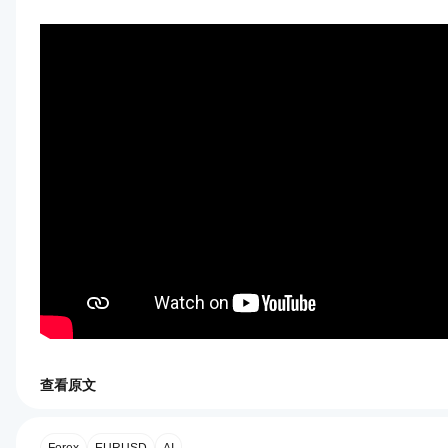
查看原文
0.0
指标配置
如
何