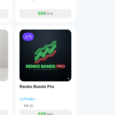
$50
/
$70
人气
Renko Bands Pro
LpTrades
4.6
(3)
$29
/
$49