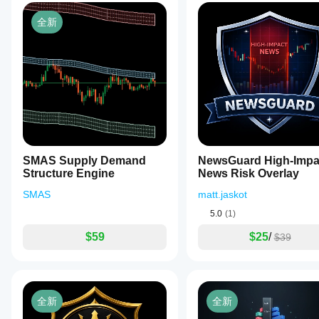
全新
SMAS Supply Demand
NewsGuard High-Impact
Structure Engine
News Risk Overlay
SMAS
matt.jaskot
5.0
(1)
$59
$25
/
$39
全新
全新