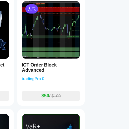
人气
ICT Order Block
Advanced
tradingPro.0
$50
/
$100