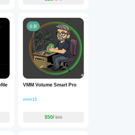
全新
file
VMM Volume Smart Pro
vmm15
$50
/
$99