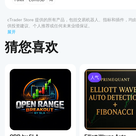
开
Forex
EURUSD
AI
始
使
评价:0
用
cTrader Store 提供的所有产品，包括交易机器人、指标和插件，
指
供投资建议、个人推荐或任何未来业绩保证。
标?
展开
客户评价
安装
哪些
猜您喜欢
后，
添
cTrader
加实例
全部
5
4
3
2
应用支
即可开
始使用
持来自
该产
该指标
Store
品尚
进行技
的指
无评
术分
人气
标?
价。
析。
已经
自定义指
如
试过
标仅在
何
了？
cTrader
抢先
测
Windows
告诉
和 Mac
试
其他
上可用。
指
人！
标?
将指
我
标应