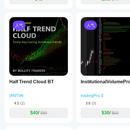
人气
人气
Half Trend Cloud BT
InstitutionalVolumePro
IANTIAI
tradingPro.0
4.5
(2)
3.6
(3)
$40
/
$30
/
$80
$50