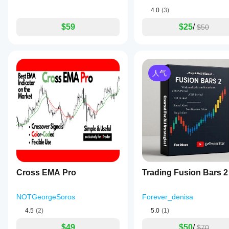
4.0
(3)
$59
$25
/
$50
人气
Cross EMA Pro
Trading Fusion Bars 2
NOTGeorgeSoros
Forever_denisa
4.5
(2)
5.0
(1)
$49
$50
/
$70