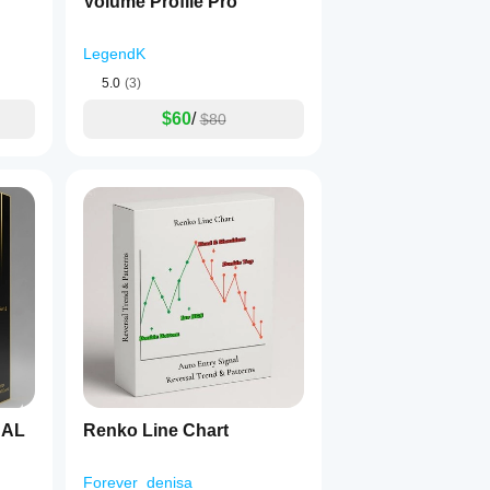
Volume Profile Pro
LegendK
5.0
(3)
$60
/
$80
NAL
Renko Line Chart
Forever_denisa