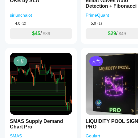
ORB by SLA
应
Elliott Waves Auto
用
于
Detection + Fibonacci
该
不同
的交
调
sirlunchalot
PrimeQuant
易品
整
种和
4.0
(2)
5.0
(1)
指
时间
标
$45
/
$29
/
$89
$49
周
参
期，
数
以了
吗?
解其
在各
是
全新
人气
种市
的，
场条
您可
件下
以
修
的表
改参
现。
数
以
使指
标适
应您
的策
略。
SMAS Supply Demand
LIQUIDITY POOL SIG
Chart Pro
PRO
SMAS
Goulart