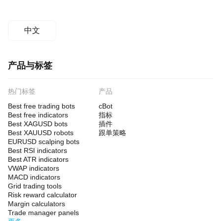
中文
产品与标签
热门标签
产品
Best free trading bots
cBot
Best free indicators
指标
Best XAGUSD bots
插件
Best XAUUSD robots
跟单策略
EURUSD scalping bots
Best RSI indicators
Best ATR indicators
VWAP indicators
MACD indicators
Grid trading tools
Risk reward calculator
Margin calculators
Trade manager panels