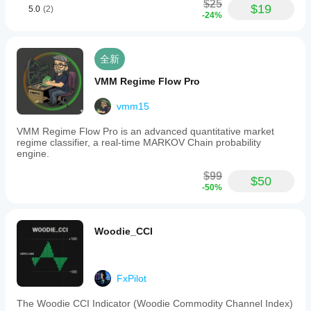
$25
$19
5.0
(2)
-24%
全新
VMM Regime Flow Pro
vmm15
VMM Regime Flow Pro is an advanced quantitative market
regime classifier, a real-time MARKOV Chain probability
engine.
$99
$50
-50%
Woodie_CCI
FxPilot
The Woodie CCI Indicator (Woodie Commodity Channel Index)