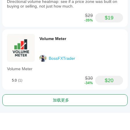
Directional volume heatmap: see if a price zone was built on
buying or selling, not just how much.
$29
$19
-35%
Volume Meter
BossFXTrader
Volume Meter
$30
$20
5.0
(1)
-34%
加载更多