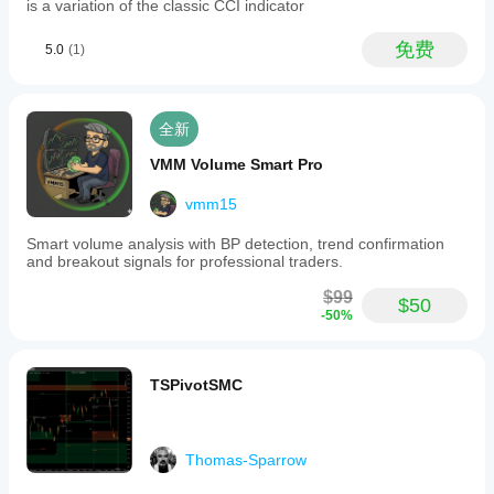
is a variation of the classic CCI indicator
免费
5.0
(1)
全新
VMM Volume Smart Pro
vmm15
Smart volume analysis with BP detection, trend confirmation
and breakout signals for professional traders.
$99
$50
-50%
TSPivotSMC
Thomas-Sparrow