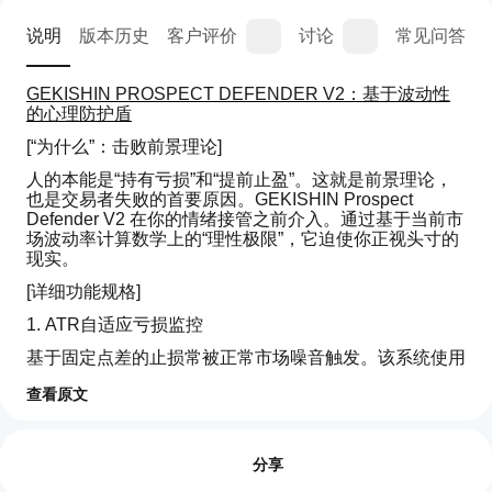
说明
版本历史
客户评价
讨论
常见问答
GEKISHIN PROSPECT DEFENDER V2：基于波动性
的心理防护盾
[“为什么”：击败前景理论]
人的本能是“持有亏损”和“提前止盈”。这就是前景理论，
也是交易者失败的首要原因。GEKISHIN Prospect 
Defender V2 在你的情绪接管之前介入。通过基于当前市
场波动率计算数学上的“理性极限”，它迫使你正视头寸的
现实。
[详细功能规格]
1. ATR自适应亏损监控
基于固定点差的止损常被正常市场噪音触发。该系统使用
14周期指数ATR（平均真实波幅）来确定市场的“自然呼
查看原文
吸”。
如
逻辑：如果你的回撤超过用户定义的ATR百分比（例
AI 摘要
何
评价:0
如50%），系统将该走势识别为“微观结构性突破”
GEKISHIN
开
分享
Prospect
——意味着你的入场理由很可能已被否定。
Defender
始