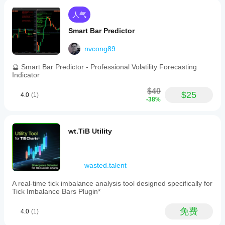
4. 法律追诉
 违反条款将面临严厉法律行动，包括但不限
by
于
DMCA下架通知
、法定赔偿请求及永久禁止访问所有
a
人气
GEKISHIN关联平台。
"Micro-
Structural
Smart Bar Predictor
“尊重纪律。尊重规则。法律执行中无犹豫余地。”
Break."
The
nvcong89
indicator
features
🔮 Smart Bar Predictor - Professional Volatility Forecasting
a
Indicator
minimalist,
high-
$40
contrast
$25
4.0
(1)
-38%
user
interface
that
displays
wt.TiB Utility
three
states:
IDLE
(no
wasted.talent
active
positions),
STABLE
A real-time tick imbalance analysis tool designed specifically for
(position
Tick Imbalance Bars Plugin*
within
rational
免费
4.0
(1)
volatility
limits),