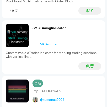
Pivot Point MultiTimeFrame with Order Block
$19
4.0
(2)
SMCTimingIndicator
VlkSamotar
Customizable cTrader indicator for marking trading sessions
with vertical lines.
免费
全新
Impulse Heatmap
tjmcmanus2004