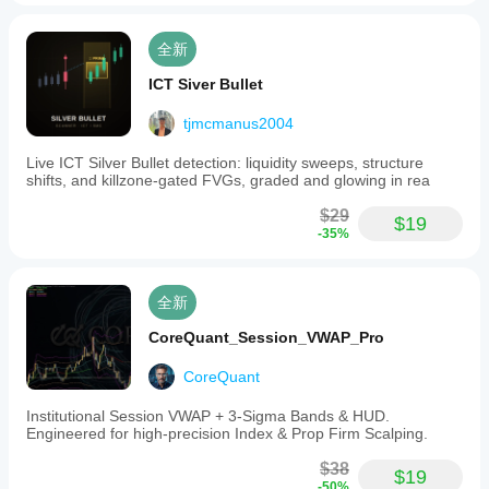
and
ABORT
NOW
全新
(drawdown
exceeds
ICT Siver Bullet
the
ATR-
tjmcmanus2004
based
threshold).
Live ICT Silver Bullet detection: liquidity sweeps, structure
When
shifts, and killzone-gated FVGs, graded and glowing in rea
the
ABORT
$29
NOW
$19
-35%
state
triggers,
the
panel
全新
flashes
crimson
CoreQuant_Session_VWAP_Pro
red
to
CoreQuant
alert
the
trader
Institutional Session VWAP + 3-Sigma Bands & HUD.
to
Engineered for high-precision Index & Prop Firm Scalping.
consider
exiting
$38
$19
the
-50%