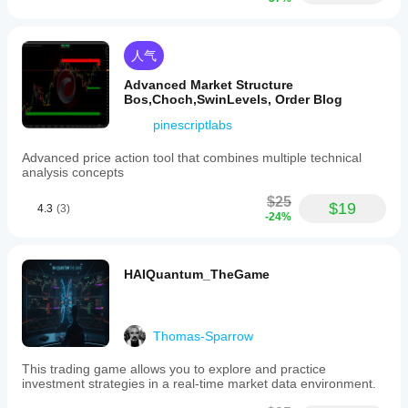
automatically
but
serves
as
人气
a
decision-
Advanced Market Structure
support
Bos,Choch,SwinLevels, Order Blog
tool
pinescriptlabs
to
promote
disciplined
Advanced price action tool that combines multiple technical
trade
analysis concepts
management
across
$25
$19
4.3
(3)
various
-24%
markets
including
Forex,
indices,
HAIQuantum_TheGame
commodities,
stocks,
and
cryptocurrencies.
Thomas-Sparrow
指标配置
This trading game allows you to explore and practice
investment strategies in a real-time market data environment.