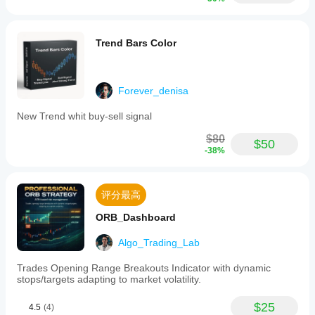
position,
aiming
to
overcome
Trend Bars Color
emotional
hesitation
during
losses.
Forever_denisa
Users
can
New Trend whit buy-sell signal
customize
the
$80
reverse
$50
-38%
limit
as
a
percentage
评分最高
of
ATR
ORB_Dashboard
and
adjust
Algo_Trading_Lab
the
UI
scaling
Trades Opening Range Breakouts Indicator with dynamic
and
stops/targets adapting to market volatility.
layout
to
$25
4.5
(4)
fit