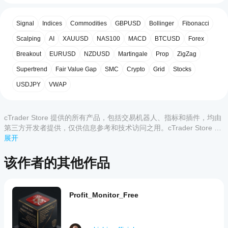
2. 实时操作指令（UI）
Free
使
is
用
极简高对比度HUD提供三种关键状态：
客户评价
a
Signal
Indices
Commodities
GBPUSD
Bollinger
Fibonacci
指
volatility-
空闲：无活动头寸。系统待命。
based
标?
Scalping
AI
XAUUSD
NAS100
MACD
BTCUSD
Forex
稳定：头寸处于理性波动范围内。操作：分析中。
全部
5
4
3
2
1
trading
安装
立即中止：回撤已超过基于ATR的阈值。操作：战术
indicator
Breakout
EURUSD
NZDUSD
Martingale
Prop
ZigZag
哪些
后，
添
designed
冻结/建议退出。
该产
cTrader
加实例
Supertrend
Fair Value Gap
SMC
Crypto
Grid
Stocks
to
品尚
应用支
3. 高压视觉警报（闪烁）
即可开
help
无评
USDJPY
VWAP
traders
始使用
持来自
价。
当触发“立即中止”阈值时，整个面板闪烁猩红色。此设计
manage
该指标
Store
已经
旨在打破亏损交易时出现的“认知冻结”，绕过你的自我，
risk
进行技
的指
试过
by
直接唤醒生存本能。
术分
cTrader Store 提供的所有产品，包括交易机器人、指标和插件，均由
标?
counteracting
了？
析。
[战略参数]
common
第三方开发者提供，仅供信息参考和技术访问之用。cTrader Store 并
抢先
自定义指
behavioral
如
非经纪商，不提供投资建议、个人推荐或任何未来业绩保证。
展开
告诉
标仅在
反转限度（ATR百分比）：定义你的容忍度。（默
biases
何
其他
cTrader
认：ATR的50%）。确保你的止损逻辑随市场波动自
described
测
人！
Windows
该作者的其他作品
by
动调整。
和 Mac
试
Prospect
UI缩放与布局：完全可定制的位置（边距X/Y）和缩
上可用。
Theory.
指
放（0.1至5.0），适配任何多屏专业环境。
It
标?
非重绘计算：亏损/限额比率每秒更新（基于定时
calculates
Profit_Monitor_Free
器），提供流畅、无延迟的当前风险状态反映。
将指
a
我
标应
dynamic
[重要使用说明]
应
"limit
用
于
of
该
不同
主权心智的工具：该指标不会自动平仓。它旨在赋予