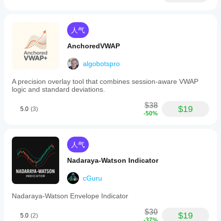
multi-
monitor
setups.
The
人气
indicator
updates
AnchoredVWAP
its
loss/limit
algobotspro
ratio
every
A precision overlay tool that combines session-aware VWAP
second
logic and standard deviations.
with
non-
$38
repainting
$19
5.0
(3)
-50%
calculations,
providing
real-
time,
人气
lag-
free
Nadaraya-Watson Indicator
risk
status
cGuru
feedback.
It
does
Nadaraya-Watson Envelope Indicator
not
execute
$30
$19
5.0
(2)
trades
-37%