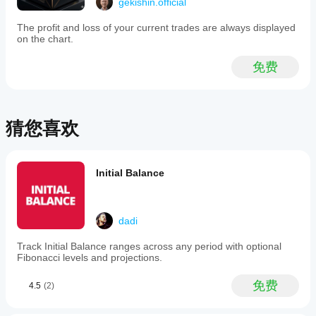
gekishin.official
rationality"
的交
调
交易者
纪律
去行动的能力。你依然是执行的主宰。
using
易品
整
系列集成：虽然免费提供，但该工具使用与付费
The profit and loss of your current trades are always displayed
a
种和
GEKISHIN系列相同的高效C#引擎，确保对终端性能
on the chart.
指
14-
时间
零影响。
period
标
周
Exponential
免费
参
[主权承诺]
期，
Average
数
True
以了
这不仅仅是一个免费指标。它是进入GEKISHIN生态系统
吗?
Range
解其
的入口。我们提供防护盾；你提供跟随数据的勇气。
(ATR)
在各
是
to
猜您喜欢
种市
的，
[法律声明及版权保护]
adapt
场条
您可
stop-
件下
以
修
1. 知识产权所有权
GEKISHIN系列
、其底层C#逻辑、数
loss
的表
改参
学算法、视觉界面及品牌，均为
GEKISHIN
的专有知识产
thresholds
Initial Balance
现。
数
以
to
权。所有权利均受国际版权条约及世界知识产权组织
current
使指
（WIPO）保护。
market
标适
volatility,
2. 严禁未经授权的分发
 严禁任何未经授权的复制、转
应您
dadi
identifying
售、再授权或重新分发.algo文件或相关文档。包括“出租”
的策
when
账户或共享cTrader ID以绕过许可。
略。
a
Track Initial Balance ranges across any period with optional
trade’s
3. 反盗版与监控
Fibonacci levels and projections.
 我们采用数字版权管理（DRM）和主动
original
监控追踪未经授权的使用。任何被发现参与盗版、“破解”
rationale
或“逆向工程”的行为，将立即终止许可且不退款，并向全
免费
4.5
(2)
may
球交易社区及相关机构举报。
be
invalidated