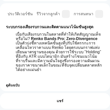
ุป
ประวัติเวอร์ชัน
รีวิวจากลูกค้า
การสนทนา
ค
ระบบกรองเสียงรบกวนและติดตามแนวโน้มขั้นสูงสุด
เบื่อกับเสียงรบกวนในตลาดที่ทำให้เกิดสัญญาณเท็จ
หรือไม่? 
Renko Bands Pro: Zero-Divergence
เป็นตัวบ่งชี้ทางเทคนิคขั้นสูงที่ปรับใช้ตรรกะการ
เคลื่อนไหวราคาแบบ Renko โดยตรงบนกราฟแท่ง
เทียนมาตรฐานของคุณ ด้วยการใช้ระบบ "Holding" 
ที่อิงกับ ATR แบบไดนามิก มันสร้างโซนแนวโน้ม
ที่ราบรื่นและมีความมั่นใจสูงซึ่งกรองความผันผวน
ของราคาขนาดเล็กในขณะที่จับจุดเปลี่ยนตลาดหลัก
ได้อย่างแม่นยำ
ทำไมต้อง Renko Bands Pro?
ดูต้นฉบับ
ฉันจะ
ตัวบ่งชี้แนวโน้มมาตรฐาน (เช่น ค่าเฉลี่ยเคลื่อนที่) มัก
สรุปโดย AI
เริ่มใช้
จะล่าช้าหรือถูก "ตัดขาด" ในตลาดที่เคลื่อนไหวแบบ
รีวิว: 3
Renko
ไซด์เวย์ ตัวบ่งชี้นี้แก้ปัญหานั้นโดย:
อินดิเค
แชร์
Bands
Pro
เตอร์ได้
5
67 %
การคำนวณขั้นตอนแบบไดนามิก:
 ใช้ 
Average 
is