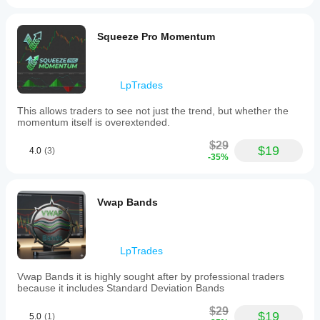
to
2. การออกจากความผันผวน:
 ตั้งจุดหยุดขาดทุนของ
avoid
คุณเล็กน้อยต่ำกว่าระดับ 
Renko Min
 (สำหรับการ
repainting
Squeeze Pro Momentum
ซื้อ) หรือสูงกว่าระดับ 
Renko Max
 (สำหรับการขาย) 
issues
แถบเหล่านี้จะขยายออกโดยอัตโนมัติในช่วงความ
common
ผันผวนสูงเพื่อป้องกันไม่ให้คุณถูกหยุดก่อนเวลาอัน
in
ควร
traditional
LpTrades
Renko
3. การเตือนแบบเป็นกลาง:
 หากแท่งเทียนสีมะนาว
tools.
This allows traders to see not just the trend, but whether the
เปลี่ยนเป็น 
สีขาว
 นั่นคือสัญญาณว่าโมเมนตัมกำลัง
Visually,
momentum itself is overextended.
Renko
ชะลอตัว นี่คือสัญญาณให้คุณเลื่อนจุดหยุดขาดทุนไป
Bands
ที่จุดคุ้มทุนหรือทำกำไรบางส่วน
$29
Pro
$19
4.0
(3)
-35%
overlays
color-
บทสรุป
coded
candlesticks
Renko Bands Pro
Vwap Bands
 ถูกออกแบบมาสำหรับ
to
เทรดเดอร์ที่ต้องการความชัดเจนของกราฟ Renko 
represent
four
โดยไม่สูญเสียรายละเอียดของการเคลื่อนไหวราคา
market
บนแท่งเทียน มันเป็นเครื่องมือที่แข็งแกร่งและ "ไม่มี
states:
LpTrades
การเบี่ยงเบน" ที่ช่วยทำความสะอาดกราฟของคุณ
strong
และเน้นความสนใจไปที่แนวโน้มที่สำคัญจริงๆ
bullish
Vwap Bands it is highly sought after by professional traders
(lime),
because it includes Standard Deviation Bands
strong
bearish
หมายเหตุ :
 ตัวบ่งชี้นี้เป็น 
Overlay
 ซึ่งหมายความว่ามันนั่ง
$29
$19
5.0
(1)
(red),