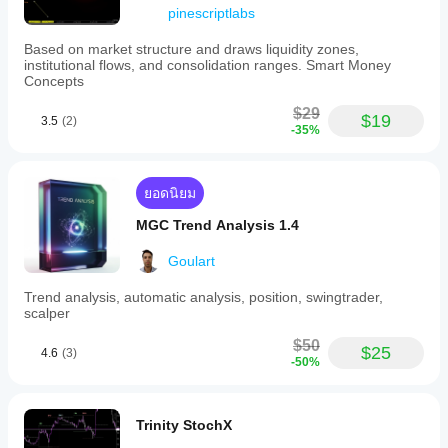
pinescriptlabs
dynamic
support
and
Based on market structure and draws liquidity zones,
resistance
institutional flows, and consolidation ranges. Smart Money
levels
Concepts
adapting
to
$29
$19
3.5
(2)
market
-35%
volatility.
Recommended
for
Forex,
ยอดนิยม
indices,
and
MGC Trend Analysis 1.4
high-
volatility
Goulart
assets,
Renko
Trend analysis, automatic analysis, position, swingtrader,
Bands
scalper
Pro
supports
$50
trend
$25
4.6
(3)
-50%
entry
and
exit
strategies
Trinity StochX
based
on