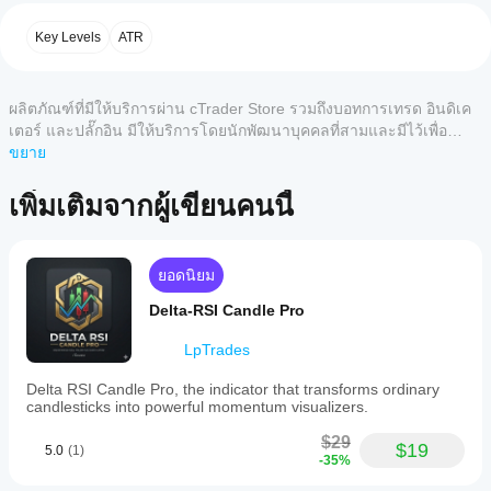
อย่างไร?
True Range (ATR)
 เพื่อกำหนด "บล็อก" ของการ
4
33 %
a
หลังจาก
เคลื่อนไหว ทำให้แนวโน้มเปลี่ยนแปลงเฉพาะเมื่อ
technical
Key Levels
ATR
3
แอป
0 %
ติดตั้ง
การเคลื่อนไหวของราคามีความสำคัญ
indicator
cTrader
that
เพิ่มอินส
การปรับเรียบแบบไม่มีการเบี่ยงเบน:
 แตกต่างจาก
2
0 %
integrates
ใดบ้าง
แตนซ์
ตัวบ่งชี้ Renko มาตรฐานที่ "วาดซ้ำ" หรือเบี่ยงเบน
1
0 %
Renko
ผลิตภัณฑ์ที่มีให้บริการผ่าน cTrader Store รวมถึงบอทการเทรด อินดิเค
เพื่อเริ่ม
ที่รอง
จากราคาจริงแบบเรียลไทม์ อัลกอริทึมนี้ซิงโคร
chart
ใช้อิน
ไนซ์กับข้อมูลแท่งสดเพื่อให้แน่ใจว่าสิ่งที่คุณเห็น
เตอร์ และปลั๊กอิน มีให้บริการโดยนักพัฒนาบุคคลที่สามและมีไว้เพื่อ
รับอิน
principles
ดิเคเตอร์
คือสิ่งที่เกิดขึ้นจริง
วัตถุประสงค์ในการเข้าถึงข้อมูลและทางเทคนิคเท่านั้น cTrader Store
ขยาย
ดิเค
with
สำหรับ
ความฉลาดในการแสดงแท่งเทียน:
 มันไม่ได้แค่
ATR-
ไม่ใช่โบรกเกอร์และไม่ได้ให้คำแนะนำการลงทุน คำแนะนำส่วนบุคคล
เตอร์
การ
ลากเส้น—แต่ระบายสีแท่งเทียนเพื่อสะท้อนสถานะ
based
รีวิวจากลูกค้า
หรือการรับประกันผลการดำเนินงานในอนาคต
จาก
เพิ่มเติมจากผู้เขียนคนนี้
วิเคราะห์
ภายในของตลาด แยกแยะระหว่าง 
แนวโน้ม
volatility
Store?
bands
ทาง
บริสุทธิ์
, 
การรวมตัวแบบเป็นกลาง
 และ 
การกลับตัว
to
5
4
3
2
ทั้งหมด
อินดิเค
เทคนิค
ของแนวโน้ม
.
ฉันจะทด
enhance
เตอร์ที่
ยอดนิยม
trend
สอ
กำหนด
detection
PipHunter2023
บอินดิเค
เองพร้อม
Delta-RSI Candle Pro
ตรรกะสีระดับมืออาชีพ
and
ใช้งาน
เตอร์ได้
noise
May 7, 2026
เฉพาะใน
อย่างไร?
ชุดนี้ใช้ระบบภาพ 4 สถานะเพื่อให้คุณอยู่ในฝั่งที่ถูก
filtering
LpTrades
cTrader
ต้องของการเทรด:
on
ใช้อินดิเค
Windows
standard
ฉัน
Delta RSI Candle Pro, the indicator that transforms ordinary
เตอร์
กับ
แท่งเทียนสีมะนาว:
 แนวโน้มกระทิงที่แข็งแกร่ง 
candlestick
BotTraderPro1
และ Mac
candlesticks into powerful momentum visualizers.
ควร
สัญลักษณ์
(ราคาสูงกว่าระดับฐาน Renko)
charts.
เท่านั้น
ปรับ
และช่วง
It
แท่งเทียนสีแดง:
 แนวโน้มหมีที่แข็งแกร่ง (ราคาต่ำ
May 6, 2026
$29
$19
เวลาที่
พารา
5.0
(1)
dynamically
กว่าระดับฐาน Renko)
-35%
แตกต่าง
calculates
h1
มิเต
สีขาว (เป็นกลางจากขาขึ้น):
 แนวโน้มกระทิงกำลัง
trend
makes
กันเพื่อ