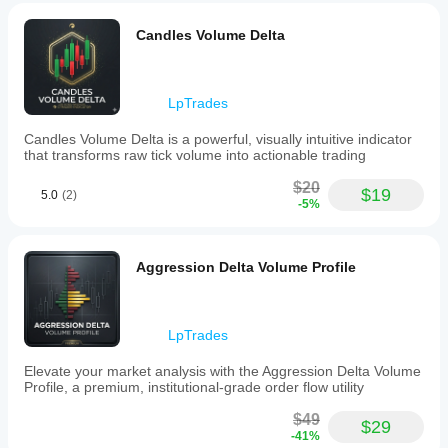
อร์
เย็นตัวลงหรือเข้าสู่โซน "กับดัก"
"blocks"
the
ทำความ
อิน
สีเทา (เป็นกลางจากขาลง):
 แนวโน้มหมีกำลังสูญ
using
signal
เข้าใจว่า
Candles Volume Delta
เสียแรงหรือรวมตัว
ดิเค
the
less
มันทำงาน
Average
noisy.
เตอร์
อย่างไร
True
Low
หรือ
ภายใต้
Range
quality
คุณสมบัติหลัก
ไม่?
LpTrades
สภาวะ
(ATR),
trades
ตลาดที่
ensuring
are less
ใช่ คุณสามารถ
สลับการระบายสีแท่งเทียน:
 เลือกระหว่างการ
Candles Volume Delta is a powerful, visually intuitive indicator
trend
tempting.
หลาก
แก้ไข
เปลี่ยนแปลงกราฟเต็มรูปแบบหรือมุมมองเส้นอย่าง
that transforms raw tick volume into actionable trading
changes
หลาย
พารามิเตอร์
เพื่อ
เรียบง่าย
reflect
ปรับอินดิเค
การปรับความเรียบ:
 ปรับความไวของ "ระดับฐาน 
$20
significant
$19
CurrencySniper188
5.0
(2)
เตอร์ให้เหมาะ
Renko" (ตั้งแต่ 1.0 สำหรับการสแคปปิ้งที่รุนแรง
-5%
price
กับกลยุทธ์ของ
จนถึงค่าสูงสำหรับการเทรดสวิง)
movements.
April 27, 2026
คุณ
The
ตรรกะตัวคูณ ATR:
 ควบคุม "ความไว" ของการ
indicator
เปลี่ยนแปลงแนวโน้มโดยการปรับปัจจัย ATR
Aggression Delta Volume Profile
features
ซองความผันผวน:
 แสดงแถบ 
Renko Max/Min
 ซึ่ง
zero-
ให้ระดับแนวรับและแนวต้านตามความผันผวนของ
divergence
ตลาดอย่างเป็นธรรมชาติ
smoothing,
aligning
LpTrades
its
signals
กลยุทธ์การเทรดระดับมืออาชีพ
Elevate your market analysis with the Aggression Delta Volume
precisely
Profile, a premium, institutional-grade order flow utility
with
1. การเข้าสู่แนวโน้ม:
 รอให้เส้น Renko เปลี่ยนจากสี
live
แดงเป็นสีมะนาว เข้าซื้อเมื่อแท่งเทียนสี 
$49
มะนาวแท่ง
$29
price
แรก
 ปิด
-41%
bars