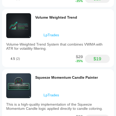
อยู่ตรงบนการเคลื่อนไหวราคาของคุณเพื่อการมองเห็น
-35%
neutral
สูงสุด แนะนำอย่างยิ่งสำหรับ Forex, ดัชนี และสินทรัพย์ที่มี
from
ความผันผวนสูง
bullish
(white),
Volume Weighted Trend
and
neutral
from
bearish
LpTrades
(gray).
This
Volume-Weighted Trend System that combines VWMA with
color
ATR for volatility filtering.
logic
aids
$29
in
$19
4.5
(2)
-35%
identifying
pure
trends,
consolidations,
Squeeze Momentum Candle Painter
and
potential
reversals.
Key
adjustable
LpTrades
parameters
include
This is a high-quality implementation of the Squeeze
candle
Momentum Candle logic applied directly to candle coloring.
painting
toggle,