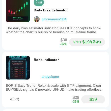
ใหม่
Daily Bias Estimator
tjmcmanus2004
The daily bias estimator indicator uses ICT concepts to show
whether the chart is bullish or bearish on multi-time frame
$30
จาก $19/เดือน
-37%
Boris Indicator
andyokane
BORIS Easy Trend: Relax & scalp with 6-TF alignment. Clear
BUY/SELL signals & movable UI/HUD make trading effortless.
$28
$19
4.5
(2)
-33%