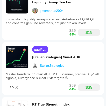
Liquidity Sweep Tracker
filtering
out
tjmcmanus2004
minor
fluctuations.
Know which liquidity sweeps are real. Auto-tracks EQH/EQL
โปรไฟล์อินดิเคเตอร์
and confirms genuine reversals, not just broken levels.
หมวด
$29
หมู่
$19
อิน
-35%
ดิเค
เตอร์
Trend
ยอดนิยม
ประเภท
[Stellar Strategies] Smart ADX
เอาต์พุต
การแสดงเป็นภาพ
StellarStrategies
ตัวกรอง
Master trends with Smart ADX: MTF Scanner, precise Buy/Sell
ข้อ
signals, Divergence & clear Exit targets 🎯
กำหนด
ด้าน
$59
$39
4.5
(2)
ข้อมูล
-34%
แท่งเท่านั้น
ปริมาณ
ข้อมูล Tick
RT True Strength Index