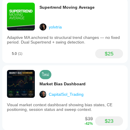
Supertrend Moving Average
yolvtria
Adaptive MA anchored to structural trend changes — no fixed
period. Dual Supertrend + swing detection.
$25
5.0
(1)
ใหม่
Market Bias Dashboard
CapitalSol_Trading
Visual market context dashboard showing bias states, CE
positioning, session status and sweep context.
$39
$23
-42%