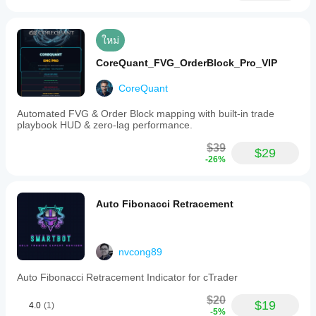
ใหม่
CoreQuant_FVG_OrderBlock_Pro_VIP
CoreQuant
Automated FVG & Order Block mapping with built-in trade
playbook HUD & zero-lag performance.
$39
$29
-26%
Auto Fibonacci Retracement
nvcong89
Auto Fibonacci Retracement Indicator for cTrader
$20
$19
4.0
(1)
-5%