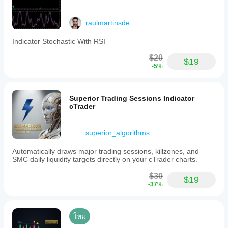
color
transitions
raulmartinsde
and
volatility
band
Indicator Stochastic With RSI
positioning.
It
$20
$19
functions
-5%
as
an
overlay
on
Superior Trading Sessions Indicator
price
cTrader
charts,
providing
clear
superior_algorithms
visual
cues
Automatically draws major trading sessions, killzones, and
to
SMC daily liquidity targets directly on your cTrader charts.
assist
traders
$30
in
$19
-37%
focusing
on
meaningful
market
ใหม่
trends
while