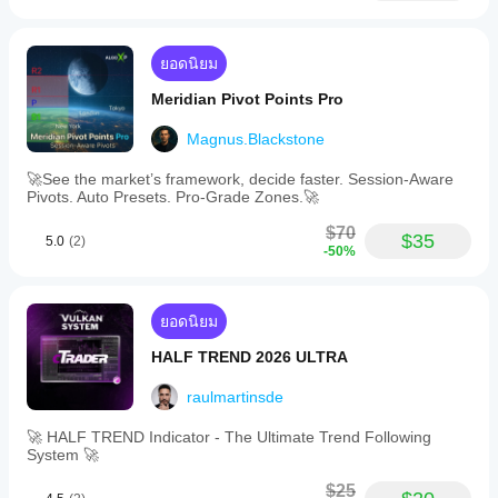
ยอดนิยม
Meridian Pivot Points Pro
Magnus.Blackstone
🚀See the market’s framework, decide faster. Session-Aware
Pivots. Auto Presets. Pro-Grade Zones.🚀
$70
$35
5.0
(2)
-50%
ยอดนิยม
HALF TREND 2026 ULTRA
raulmartinsde
🚀 HALF TREND Indicator - The Ultimate Trend Following
System 🚀
$25