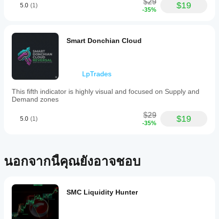
$29
$19
5.0
(1)
smoothing
-35%
levels
for
the
Renko
Smart Donchian Cloud
baseline,
and
ATR
multiplier
LpTrades
for
sensitivity
This fifth indicator is highly visual and focused on Supply and
control.
Demand zones
The
indicator
$29
also
$19
5.0
(1)
-35%
displays
volatility
envelopes
—
Renko
นอกจากนี้คุณยังอาจชอบ
Max
and
Min
bands
SMC Liquidity Hunter
—
that
act
as