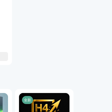
 
AUDUSD
 以查看其功能。
完整版
付款选项：
证仅限一台电脑使用。）
致。）
om/RiskOnTrade/shop/risk-on-trade-189906
com/RiskOnTrade/shop/risk-on-trade-lite-189925
全新