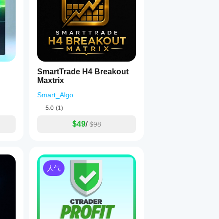
LXXY
SmartTrade H4 Breakout
Maxtrix
Smart_Algo
5.0
(1)
$49
/
$98
人气