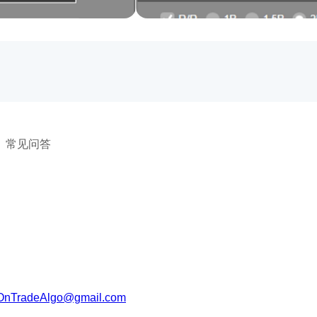
常见问答
？
 
OnTradeAlgo@gmail.com