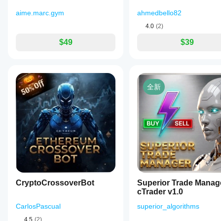
at
RiskOnTrade.net
aime.marc.gym
ahmedbello82
or
4.0
(2)
contact
the
$49
$39
developer
via
Telegram
or
email.
The
全新
product
offers
full
versions
and
a
lite
version,
with
payment
options
available
CryptoCrossoverBot
Superior Trade Manag
through
cTrader v1.0
Patreon
and
CarlosPascual
superior_algorithms
cryptocurrency.
This
4.5
(2)