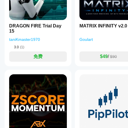
pair
使用
to
中的
demonstrate
表
its
现。
functionality.
RiskOnTrade
DRAGON FIRE Trial Day
MATRIX INFINITY v2.0
provides
15
downloadable
demos
taniKmaster1970
Goulart
and
3.0
(1)
user
guides,
免费
$49
/
$90
including
an
indicator
version,
to
facilitate
user
understanding
and
implementation.
It
supports
various
markets
including
Forex,