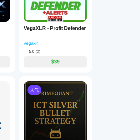
VegaXLR - Profit Defender
vegaxlr
5.0
(2)
$39
人气