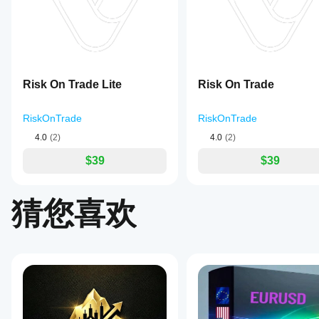
cBot
抢先
执行。
challenges
cBot，并
设置
告诉
您只能交易
such
随着时间
其他
以获
as
的推移监
人！
missing
得更
控其活
entry
好的
动。重点
points,
结果
（许可
miscalculations
关注一致
Risk On Trade Lite
吗?
Risk On Trade
leading
性、回撤
to
和不同市
优化
unexpected
我应
场条件下
cBot
RiskOnTrade
Patreon：
 （Patreon价格较高，因手续费和税费所
RiskOnTrade
losses,
该在
的表现。
以适
RiskOnTrade
（36美元）：     
https://www.patreon.c
difficulties
运行
4.0
(2)
4.0
(2)
在
应您
in
RiskOnTradeLite
（25美元）：
https://www.patreon.
cTrader
的经
cBot
calculating
$39
$39
Windows
纪商
position
之前
sizes
和 Mac
和市
调整
加密货币支付： 
during
上使用历
场条
其参
market
猜您喜欢
史市场数
件，
RiskOnTrade
（30USDT）
数
orders,
据回测您
可以
and
吗?
的
显著
RiskOnTradeLite
（20USDT）
managing
您可以
cBot。
提高
partial
cBot
使用默
其性
profit-
在每
认参数
BSC BNB 智能链（BEP20）地址：
能。
taking
个账
启动
by
0x9988dd62bd51f14f582b497d0cecbdd855d73fde
accurately
cBot，
户上
determining
或使用
的表
TRX Tron（TRC20）地址：
lot
提供的