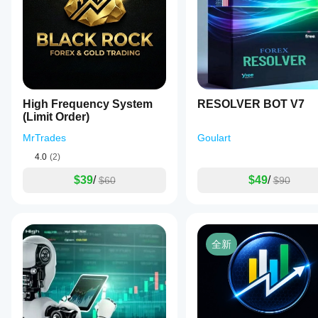
现会
sizes
优化文
TC92gAm87gRKpzcWooBq7hE5nuUseVJLTX
相同
to
件
。
close.
吗?
ETH 以太坊（ERC20）地址：
The
表现
tool
0x9988dd62bd51f14f582b497d0cecbdd855d73fde
可能
automates
因经
these
SOL Solana 地址：
纪商
calculations,
streamlining
条
6pHpdMryHq1qfLwtMdZUH4pWLnuzsxmbQVdYt4Uj
High Frequency System
RESOLVER BOT V7
the
件、
(Limit Order)
MATIC Matic Polygon 地址：
trading
点差
process
和执
MrTrades
Goulart
0x9988dd62bd51f14f582b497d0cecbdd855d73fde
and
行质
helping
4.0
(2)
量而
users
异。
maintain
$39
/
$49
/
$60
$90
在您
precise
请将付款凭证发送至：
risk
自己
RiskOnTradeAlgo@gmail.com
management.
的环
https://t.me/MuratUral
The
境中
demo
测试
全新
version
机器
supports
人有
trading
助于
on
了解
the
AUDUSD
其在
currency
真实