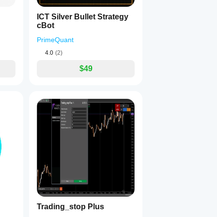
ICT Silver Bullet Strategy
cBot
PrimeQuant
4.0
(2)
$49
Trading_stop Plus