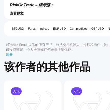
RiskOnTrade – 演示版：
下载
查看原文
0.0
RiskOnTrade 用户指南：
如何
AI 摘要
下载
启动
RiskOnTrade
cBot?
BTCUSD
Forex
Indices
EURUSD
Commodities
GBPUSD
N
-
RiskOnTrade – 演示版（指标版本）：
DEMO
安装
下载
is
哪些
后，
an
评价:0
cTrader
启动
cTrader Store 提供的所有产品，包括交易机器人、指标和插件，
如有任何问题，请联系：
automated
应用支
cBot
position
供投资建议、个人推荐或任何未来业绩保证。
的
持
size
RiskOnTradeAlgo@gmail.com
展开
云端
calculator
cBot?
https://t.me/MuratUral
客户评价
designed
或本
该作者的其他作品
所有
to
地实
如何
cTrader
assist
全部
5
4
3
2
RiskOnTrade Lite – 演示版： 
下载
例
。
测试
应用都支
traders
cBot
持 cBot
in
RiskOnTrade Lite 用户指南： 
下载
该产
managing
的云端执
的表
品尚
risk
行，而只
现?
无评
and
有
人气
人气
在干净的
价。
reward
cTrader
我应
模拟账户
effectively.
已经
Windows
该优
It
(无历史
试过
Ri
和 Mac
addresses
化
交易)上
了？
Risk
支持本地
common
运行