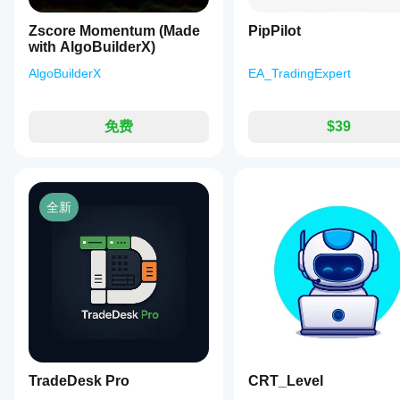
Indices,
Commodities,
Zscore Momentum (Made
PipPilot
Crypto,
with AlgoBuilderX)
and
Stocks,
AlgoBuilderX
EA_TradingExpert
with
tags
indicating
compatibility
免费
$39
with
symbols
like
BTCUSD,
EURUSD,
全新
GBPUSD,
and
others.
For
further
information
and
support,
users
can
visit
the
official
TradeDesk Pro
CRT_Level
website