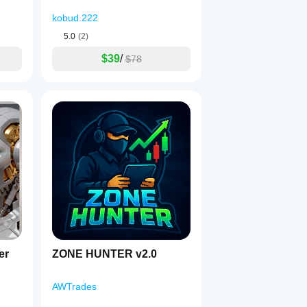
kobud.222
5.0
(2)
$39
/
$78
er
ZONE HUNTER v2.0
AWTrades