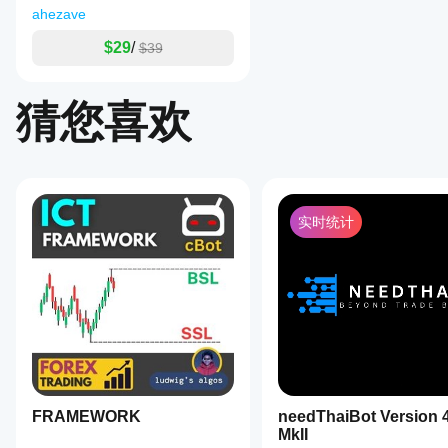
我应
场条件下
cBot
ahezave
该在
的表现。
以适
运行
在
应您
$29
/
$39
cTrader
的经
cBot
Windows
纪商
之前
和 Mac
和市
调整
猜您喜欢
上使用历
场条
其参
史市场数
件，
数
据回测您
可以
吗?
的
显著
您可以
cBot。
提高
cBot
使用默
其性
在每
认参数
实时统计
能。
个账
启动
cBot，
户上
或使用
的表
提供的
现会
优化文
相同
件
。
吗?
表现
可能
因经
FRAMEWORK
纪商
needThaiBot Version 
条
MkII