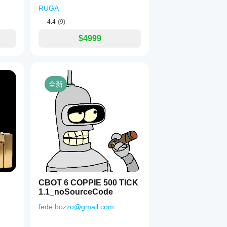
RUGA
4.4
(9)
$4999
全新
CBOT 6 COPPIE 500 TICK
1.1_noSourceCode
fede.bozzo@gmail.com