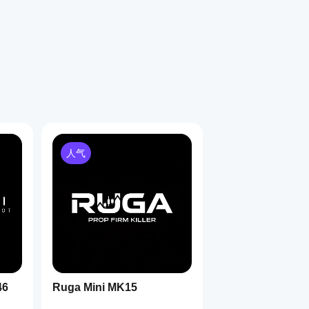
人气
46
Ruga Mini MK15