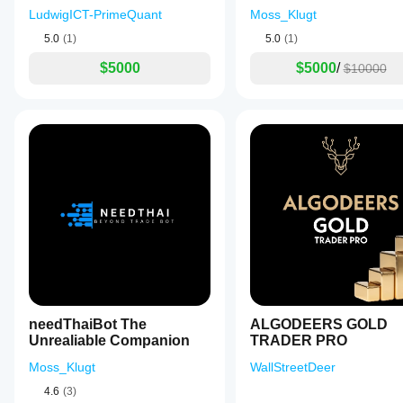
件、
LudwigICT-PrimeQuant
Moss_Klugt
点差
和执
5.0
(1)
5.0
(1)
行质
$5000
$5000
/
量而
$10000
异。
在您
自己
的环
境中
测试
机器
人有
助于
了解
其在
真实
使用
中的
表
needThaiBot The
ALGODEERS GOLD
现。
Unrealiable Companion
TRADER PRO
Moss_Klugt
WallStreetDeer
4.6
(3)