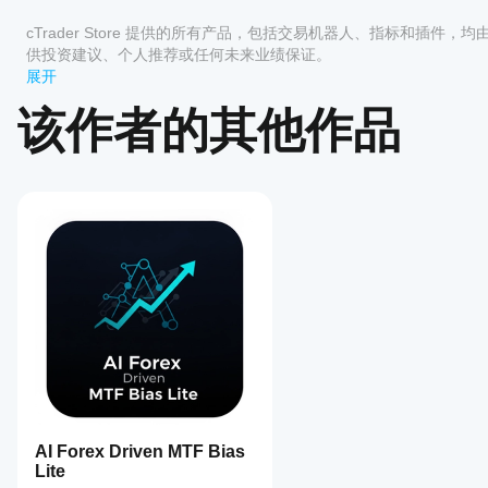
哪些
后，
评价:0
cTrader
启动
cTrader Store 提供的所有产品，包括交易机器人、指标和插件，
应用支
cBot
供投资建议、个人推荐或任何未来业绩保证。
的
持
展开
云端
cBot?
客户评价
或本
该作者的其他作品
所有
地实
如何
cTrader
全部
5
4
3
2
例
。
测试
应用都支
cBot
持 cBot
该产
的云端执
的表
品尚
行，而只
现?
无评
有
在干净的
价。
cTrader
我应
模拟账户
已经
Windows
该优
(无历史
试过
和 Mac
化
交易)上
了？
支持本地
运行
cBot
抢先
执行。
cBot，并
设置
告诉
随着时间
其他
以获
的推移监
人！
得更
控其活
好的
动。重点
结果
关注一致
AI Forex Driven MTF Bias
吗?
性、回撤
Lite
和不同市
优化