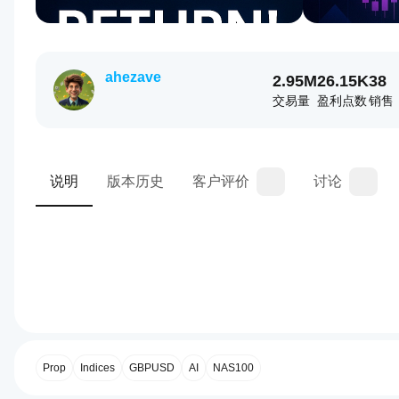
ahezave
2.95M
26.15K
38
交易量
盈利点数
销售
说明
版本历史
客户评价
讨论
0.0
交易概览
如何
启动
cBot?
Prop
Indices
GBPUSD
AI
NAS100
安装