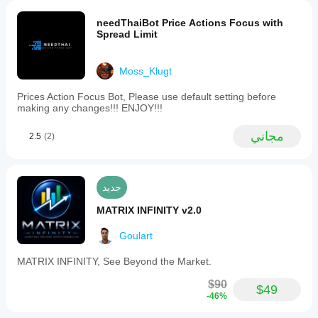
في
needThaiBot Price Actions Focus with
الاستخدام
Spread Limit
الفعلي.
Moss_Klugt
Prices Action Focus Bot, Please use default setting before
making any changes!!! ENJOY!!!
مجاني
2.5
(2)
جديد
MATRIX INFINITY v2.0
Goulart
MATRIX INFINITY, See Beyond the Market.
$90
$49
-46%