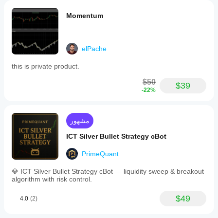
Momentum
elPache
this is private product.
$50
$39
-22%
مشهور
ICT Silver Bullet Strategy cBot
PrimeQuant
💎 ICT Silver Bullet Strategy cBot — liquidity sweep & breakout
algorithm with risk control.
$49
4.0
(2)