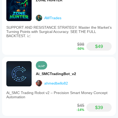
ZONE HUNTER
cTrader
بشكل
هل
تشغيل
كبير.
Windows
سيُظهر
cBot
وMac.
cBot
بمعلماته
AWTrades
الافتراضية
نفس
أو
الأداء
SUPPORT AND RESISTANCE STRATEGY. Master the Market’s
استخدام
على
Turning Points with Surgical Accuracy. SEE THE FULL
ملف
كل
BACKTEST. 📈
التحسين
حساب؟
المقدم.
$98
$49
قد يختلف
-50%
الأداء
اعتمادًا
على
ظروف
جديد
الوسيط
Ai_SMCTradingBot_v2
والفروقات
وجودة
ahmedbello82
التنفيذ.
يساعدك
Ai_SMC Trading Robot v2 – Precision Smart Money Concept
اختبار
Automation
البوت في
بيئتك
$45
$39
الخاصة
-14%
على فهم
كيفية أدائه