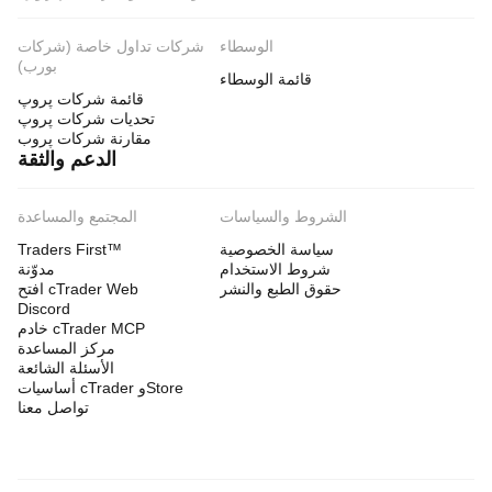
الوسطاء
شركات تداول خاصة (شركات
بورب)
قائمة الوسطاء
قائمة شركات پروپ
تحديات شركات پروپ
مقارنة شركات پروب
الدعم والثقة
الشروط والسياسات
المجتمع والمساعدة
سياسة الخصوصية
Traders First™
شروط الاستخدام
مدوّنة
حقوق الطبع والنشر
افتح cTrader Web
Discord
خادم cTrader MCP
مركز المساعدة
الأسئلة الشائعة
أساسيات cTrader وStore
تواصل معنا