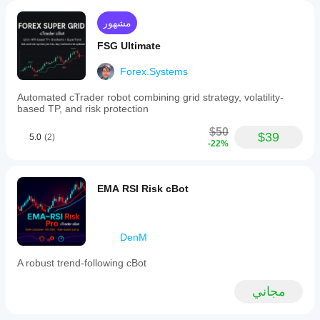
مشهور
FSG Ultimate
Forex.Systems
Automated cTrader robot combining grid strategy, volatility-
based TP, and risk protection
$50
$39
5.0
(2)
-22%
EMA RSI Risk cBot
DenM
A robust trend-following cBot
مجاني