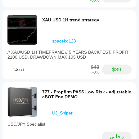
-50%
XAU USD 1H trend strategy
spacekd123
// XAU/USD 1H TIMEFRAME // 5 YEARS BACKTEST, PROFIT
2100 USD, DRAWDOWN MAX 195 USD
$40
$39
4.5
(2)
-3%
777 - Propfirm PASS Low Risk - adjustable
cBOT Enc DEMO
UJ_Sniper
USD/JPY Specialist
مجاني