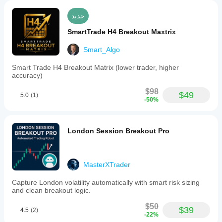
جديد
SmartTrade H4 Breakout Maxtrix
Smart_Algo
Smart Trade H4 Breakout Matrix (lower trader, higher
accuracy)
$98
$49
5.0
(1)
-50%
London Session Breakout Pro
MasterXTrader
Capture London volatility automatically with smart risk sizing
and clean breakout logic.
$50
$39
4.5
(2)
-22%