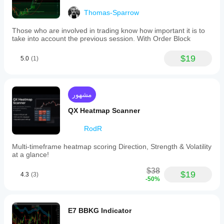
Thomas-Sparrow
Those who are involved in trading know how important it is to
take into account the previous session. With Order Block
$19
5.0
(1)
مشهور
QX Heatmap Scanner
RodR
Multi-timeframe heatmap scoring Direction, Strength & Volatility
at a glance!
$38
$19
4.3
(3)
-50%
E7 BBKG Indicator