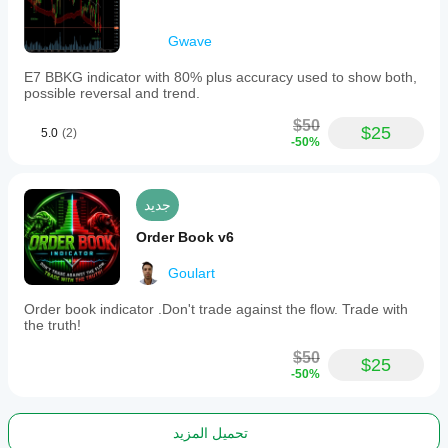
Gwave
E7 BBKG indicator with 80% plus accuracy used to show both,
possible reversal and trend.
$50
$25
5.0
(2)
-50%
جديد
Order Book v6
Goulart
Order book indicator .Don't trade against the flow. Trade with
the truth!
$50
$25
-50%
تحميل المزيد