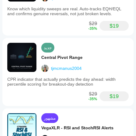
Know which liquidity sweeps are real. Auto-tracks EQH/EQL
and confirms genuine reversals, not just broken levels.
$29
$19
-35%
جديد
Central Pivot Range
tjmcmanus2004
CPR indicator that actually predicts the day ahead: width
percentile scoring for breakout-day detection
$29
$19
-35%
مشهور
VegaXLR - RSI and StochRSI Alerts