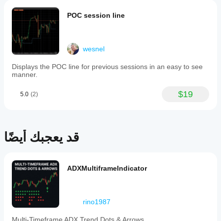
هل
اختبار
فقط في
جرَّبته
POC session line
cTrader
المؤشر؟
بالفعل؟
Windows
كن أول
طبِّق
وMac.
هل يجب
من
المؤشر
عليّ
يخبر
على
wesnel
تعديل
الآخرين!
رموز
وفترات
معلمات
Displays the POC line for previous sessions in an easy to see
مختلفة
المؤشر؟
manner.
لفهم
نعم، يمكنك
كيفية
$19
5.0
(2)
تعديل
تصرفه
المعلمات
في ظل
لتكييف
ظروف
المؤشر مع
السوق
استراتيجيتك.
قد يعجبك أيضًا
المختلفة.
ADXMultiframeIndicator
rino1987
Multi-Timeframe ADX Trend Dots & Arrows