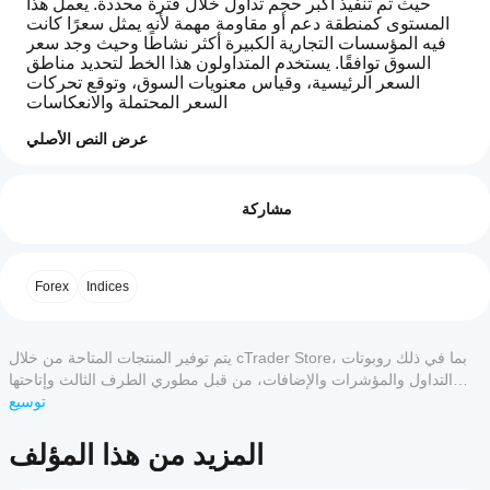
حيث تم تنفيذ أكبر حجم تداول خلال فترة محددة. يعمل هذا 
المستوى كمنطقة دعم أو مقاومة مهمة لأنه يمثل سعرًا كانت 
فيه المؤسسات التجارية الكبيرة أكثر نشاطًا وحيث وجد سعر 
السوق توافقًا. يستخدم المتداولون هذا الخط لتحديد مناطق 
السعر الرئيسية، وقياس معنويات السوق، وتوقع تحركات 
السعر المحتملة والانعكاسات
عرض النص الأصلي
ملف تعريف المؤشر
كيف
يمكنني
التقييمات: 0
مشاركة
البدء في
استخدام
مؤشر؟
بعد
تقييمات العملاء
Forex
Indices
ما هي
التثبيت،
تطبيقات
أضف
5
4
3
2
1
الكل
cTrader
مثيلاً
لبدء
التي تدعم
يتم توفير المنتجات المتاحة من خلال cTrader Store، بما في ذلك روبوتات
لا توجد
استخدام
المؤشرات
التداول والمؤشرات والإضافات، من قبل مطوري الطرف الثالث وإتاحتها
تقييمات
المؤشر
من
لأغراض الوصول المعلوماتي والفني فقط. cTrader Store ليس وسيطًا ولا
توسيع
لهذا
للتحليل
يقدم نصائح استثمارية أو توصيات شخصية أو أي ضمان للأداء المستقبلي.
Store؟
المنتج
الفني.
المزيد من هذا المؤلف
المؤشرات
حتى
كيف
المخصصة
الآن.
يمكنني
متاحة