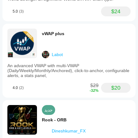
$24
5.0
(3)
vWAP plus
Labot
An advanced VWAP with multi-VWAP
(Daily/Weekly/Monthly/Anchored), click-to-anchor, configurable
alerts, a stats panel,
$29
$20
4.0
(2)
-32%
جديد
Rook - ORB
Dineshkumar_FX