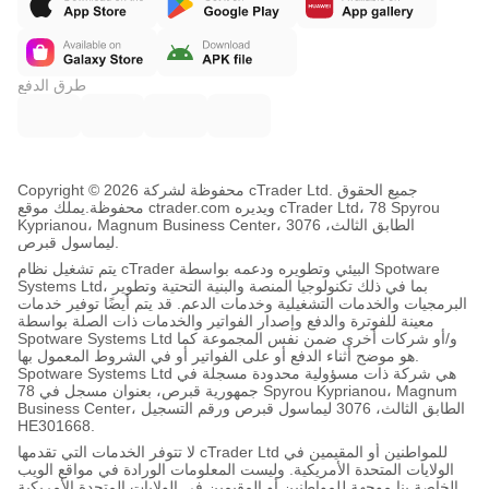
طرق الدفع
Copyright © محفوظة لشركة 2026 cTrader Ltd. جميع الحقوق
محفوظة.
يملك موقع ctrader.com ويديره cTrader Ltd، 78 Spyrou
Kyprianou، Magnum Business Center، الطابق الثالث، 3076
ليماسول قبرص.
يتم تشغيل نظام cTrader البيئي وتطويره ودعمه بواسطة Spotware
Systems Ltd، بما في ذلك تكنولوجيا المنصة والبنية التحتية وتطوير
البرمجيات والخدمات التشغيلية وخدمات الدعم. قد يتم أيضًا توفير خدمات
معينة للفوترة والدفع وإصدار الفواتير والخدمات ذات الصلة بواسطة
Spotware Systems Ltd و/أو شركات أخرى ضمن نفس المجموعة كما
هو موضح أثناء الدفع أو على الفواتير أو في الشروط المعمول بها.
Spotware Systems Ltd هي شركة ذات مسؤولية محدودة مسجلة في
جمهورية قبرص، بعنوان مسجل في 78 Spyrou Kyprianou، Magnum
Business Center، الطابق الثالث، 3076 ليماسول قبرص ورقم التسجيل
HE301668.
لا تتوفر الخدمات التي تقدمها cTrader Ltd للمواطنين أو المقيمين في
الولايات المتحدة الأمريكية. وليست المعلومات الورادة في مواقع الويب
الخاصة بنا موجهة للمواطنين أو المقيمين في الولايات المتحدة الأمريكية.