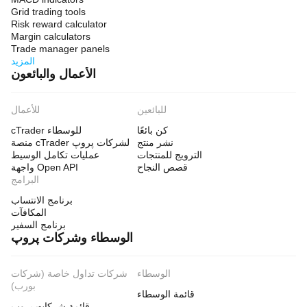
Grid trading tools
Risk reward calculator
Margin calculators
Trade manager panels
المزيد
الأعمال والبائعون
للبائعين
للأعمال
كن بائعًا
cTrader للوسطاء
نشر منتج
منصة cTrader لشركات پروپ
الترويج للمنتجات
عمليات تكامل الوسيط
قصص النجاح
واجهة Open API
البرامج
برنامج الانتساب
المكافآت
برنامج السفير
الوسطاء وشركات پروپ
الوسطاء
شركات تداول خاصة (شركات
بورب)
قائمة الوسطاء
قائمة شركات پروپ