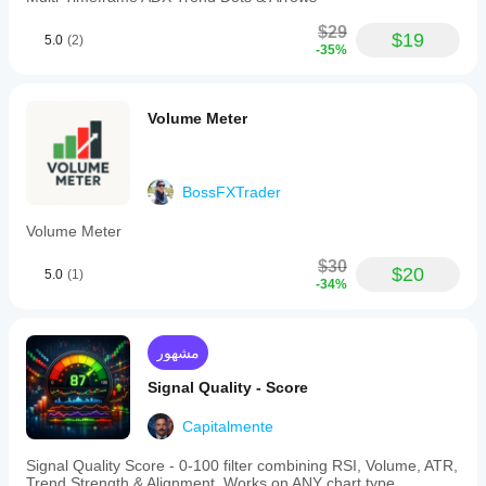
$29
$19
5.0
(2)
-35%
Volume Meter
BossFXTrader
Volume Meter
$30
$20
5.0
(1)
-34%
مشهور
Signal Quality - Score
Capitalmente
Signal Quality Score - 0-100 filter combining RSI, Volume, ATR,
Trend Strength & Alignment. Works on ANY chart type.