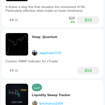
It draws a step line that visualize the movement of H4.
Particularly effective when trade on lower timeframe.
$20
$19
4.0
(1)
-5%
Vwap_Quantum
aggelospr2125
Custom VWAP Indicator for cTrader
$19
4.0
(1)
جديد
Liquidity Sweep Tracker
tjmcmanus2004