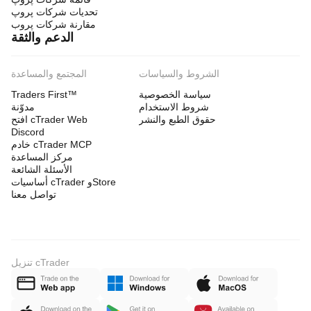
تحديات شركات پروپ
مقارنة شركات پروب
الدعم والثقة
الشروط والسياسات
المجتمع والمساعدة
سياسة الخصوصية
Traders First™
شروط الاستخدام
مدوّنة
حقوق الطبع والنشر
افتح cTrader Web
Discord
خادم cTrader MCP
مركز المساعدة
الأسئلة الشائعة
أساسيات cTrader وStore
تواصل معنا
تنزيل cTrader