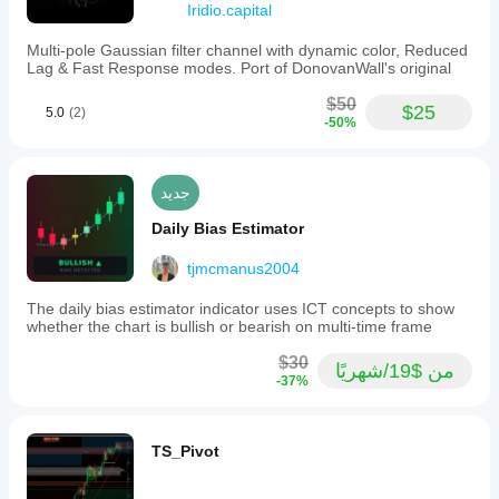
Iridio.capital
Multi-pole Gaussian filter channel with dynamic color, Reduced
Lag & Fast Response modes. Port of DonovanWall's original
$50
$25
5.0
(2)
-50%
جديد
Daily Bias Estimator
tjmcmanus2004
The daily bias estimator indicator uses ICT concepts to show
whether the chart is bullish or bearish on multi-time frame
$30
من $19/شهريًا
-37%
TS_Pivot