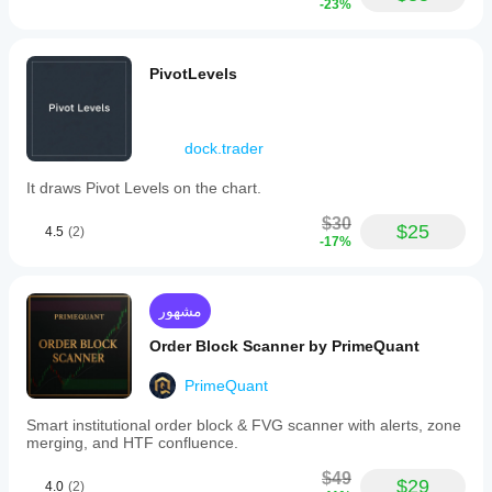
-23%
PivotLevels
dock.trader
It draws Pivot Levels on the chart.
$30
$25
4.5
(2)
-17%
مشهور
Order Block Scanner by PrimeQuant
PrimeQuant
Smart institutional order block & FVG scanner with alerts, zone
merging, and HTF confluence.
$49
$29
4.0
(2)