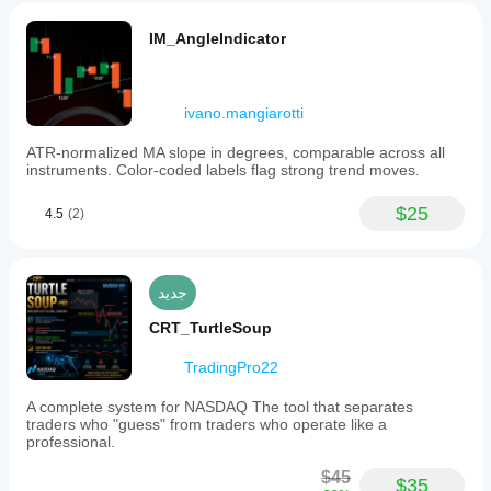
IM_AngleIndicator
ivano.mangiarotti
ATR-normalized MA slope in degrees, comparable across all
instruments. Color-coded labels flag strong trend moves.
$25
4.5
(2)
جديد
CRT_TurtleSoup
TradingPro22
A complete system for NASDAQ The tool that separates
traders who "guess" from traders who operate like a
professional.
$45
$35