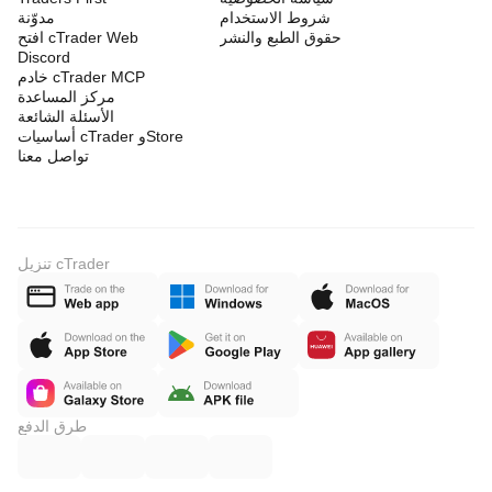
شروط الاستخدام
مدوّنة
حقوق الطبع والنشر
افتح cTrader Web
Discord
خادم cTrader MCP
مركز المساعدة
الأسئلة الشائعة
أساسيات cTrader وStore
تواصل معنا
تنزيل cTrader
طرق الدفع