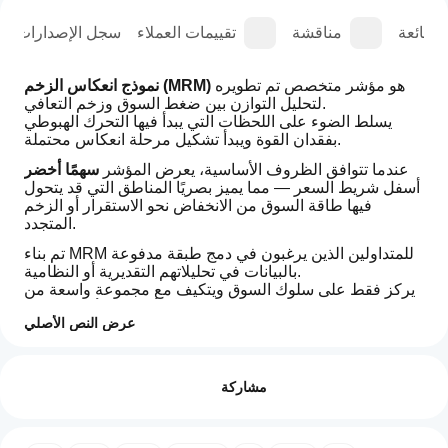
الشائعة
مناقشة
تقييمات العملاء
سجل الإصدارات
 هو مؤشر متخصص تم تطويره 
نموذج انعكاس الزخم (MRM)
لتحليل التوازن بين ضغط السوق وزخم التعافي.
يسلط الضوء على اللحظات التي يبدأ فيها التحرك الهبوطي 
بفقدان القوة ويبدأ تشكيل مرحلة انعكاس محتملة.
عندما تتوافق الظروف الأساسية، يعرض المؤشر 
سهمًا أخضر
أسفل شريط السعر — مما يميز بصريًا المناطق التي قد يتحول 
فيها طاقة السوق من الانخفاض نحو الاستقرار أو الزخم 
المتجدد.
تم بناء MRM للمتداولين الذين يرغبون في دمج طبقة مدفوعة 
بالبيانات في تحليلاتهم التقديرية أو النظامية.
يركز فقط على سلوك السوق ويتكيف مع مجموعة واسعة من 
الأدوات والأطر الزمنية.
عرض النص الأصلي
الخصائص الرئيسية:
كيف
ملخص الذكاء الاصطناعي
يحدد مراحل استنفاد الزخم وإعادة التسارع
يمكنني
التقييمات: 0
The
يوفر تمثيلًا بصريًا واضحًا لنقاط الانعطاف المحتملة
مشاركة
البدء في
Momentum
يتكيف تلقائيًا مع بيئات التقلب المختلفة
Reversion
استخدام
مصمم لكل من التحليل داخل اليوم وعلى مستوى التأرجح
Model
مؤشر؟
(MRM)
محسن لإعدادات الساعة الواحدة في الفوركس والتحليل 