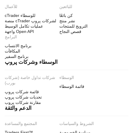
للبائعين
للأعمال
كن بائعًا
cTrader للوسطاء
نشر منتج
منصة cTrader لشركات پروپ
الترويج للمنتجات
عمليات تكامل الوسيط
قصص النجاح
واجهة Open API
البرامج
برنامج الانتساب
المكافآت
برنامج السفير
الوسطاء وشركات پروپ
الوسطاء
شركات تداول خاصة (شركات
بورب)
قائمة الوسطاء
قائمة شركات پروپ
تحديات شركات پروپ
مقارنة شركات پروب
الدعم والثقة
الشروط والسياسات
المجتمع والمساعدة
سياسة الخصوصية
Traders First™