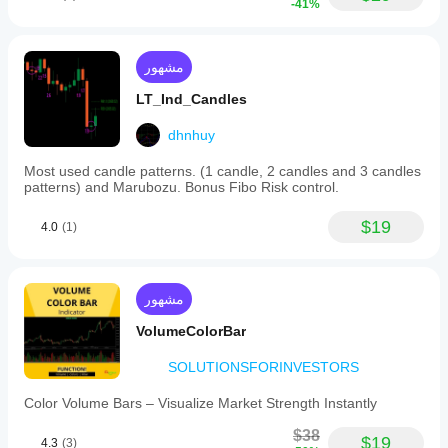
-41%
مشهور
LT_Ind_Candles
dhnhuy
Most used candle patterns. (1 candle, 2 candles and 3 candles
patterns) and Marubozu. Bonus Fibo Risk control.
$19
4.0
(1)
مشهور
VolumeColorBar
SOLUTIONSFORINVESTORS
Color Volume Bars – Visualize Market Strength Instantly
$38
$19
4.3
(3)