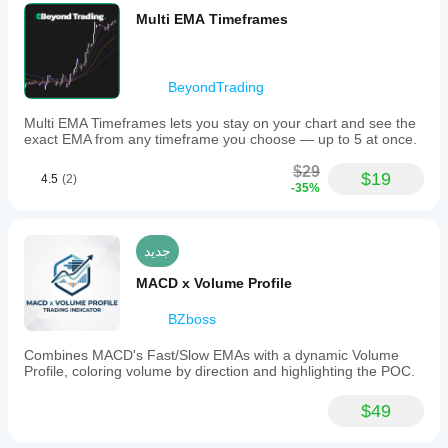
السوق
balance
استراتيجيتك.
Multi EMA Timeframes
between
المختلفة.
market
pressure
and
recovery
BeyondTrading
momentum,
providing
Multi EMA Timeframes lets you stay on your chart and see the
traders
exact EMA from any timeframe you choose — up to 5 at once.
with
a
$29
$19
4.5
(2)
visual
-35%
cue
—
a
green
جديد
arrow
beneath
MACD x Volume Profile
the
price
BZboss
bar
—
Combines MACD's Fast/Slow EMAs with a dynamic Volume
indicating
Profile, coloring volume by direction and highlighting the POC.
possible
turning
points
$49
where
momentum