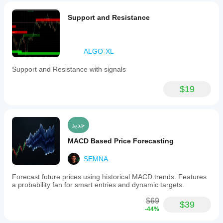
may
shift
Support and Resistance
from
decline
to
stabilization
or
ALGO-XL
renewed
upward
Support and Resistance with signals
movement.
MRM
$19
adapts
automatically
to
different
volatility
جديد
conditions
and
MACD Based Price Forecasting
is
suitable
SEMNA
for
various
Forecast future prices using historical MACD trends. Features
instruments
a probability fan for smart entries and dynamic targets.
and
timeframes.
$69
It
$39
-44%
is
optimized