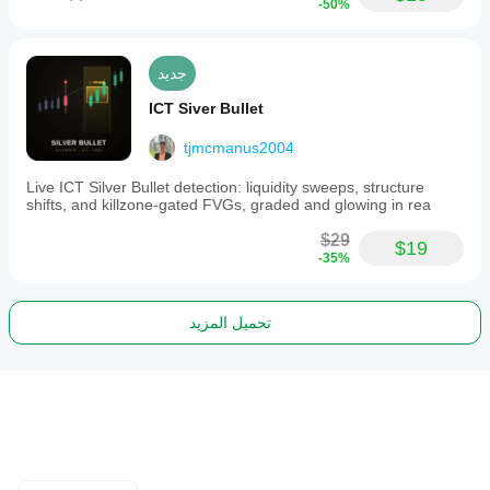
-50%
جديد
ICT Siver Bullet
tjmcmanus2004
Live ICT Silver Bullet detection: liquidity sweeps, structure
shifts, and killzone-gated FVGs, graded and glowing in rea
$29
$19
-35%
تحميل المزيد