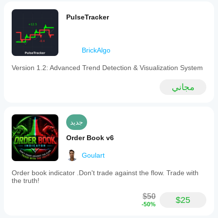
for
intraday
PulseTracker
use
on
1-
hour
forex
BrickAlgo
charts
and
Version 1.2: Advanced Trend Detection & Visualization System
for
higher
مجاني
timeframe
analysis,
such
as
weekly
جديد
charts
in
Order Book v6
equities.
The
Goulart
indicator
supports
Order book indicator .Don't trade against the flow. Trade with
both
the truth!
discretionary
and
$50
systematic
$25
-50%
trading
approaches