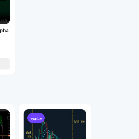
: استخدم إ
: تنبهك إشارا
تأكيد 
lpha
مشهور