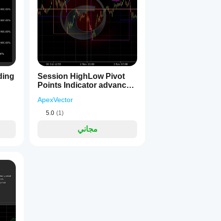
BOS (كسر الهيكل)
: يحدث عندما يكسر السعر الهيك
MSS (تحول هيكل السوق)
: يحدث عندما يكسر السعر ا
يستخدم المؤشر كشف نقاط المحور المتقدم عبر أطر زمنية متعددة لتوفير إشارات دقيقة وفي الوقت المناسب تساعدك على:
ding
Session HighLow Pivot
Points Indicator advanced
version
ApexVector
5.0
(1)
مجاني