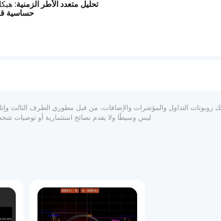
تحليل متعدد الأطر الزمنية
: هيك
حساسية قا
: ألوان 
أنماط قابل
: كل إشارة معلمة بـ "BOS BULL"، "BOS BEAR"، "MSS BULL"، أو "MSS BEAR"
: إظهار/إخفا
كشف الجسم/ا
أطر
المعلوماتي والفني فقط. cTrader Store ليس وسيطًا ولا يقدم نصائح استثمارية أو توصيات شخصية أو أي ضمان للأداء المستقبلي.
تخ
1
يقوم ICT Breakers بتحليل حركة السعر لتحديد متى يتم كسر هيكل السوق: