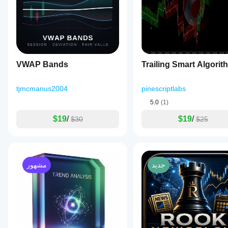
VWAP Bands
Trailing Smart Algorit
tjmcmanus2004
pinescriptlabs
5.0
(1)
$19
/
$19
/
$30
$25
جديد
مشهور