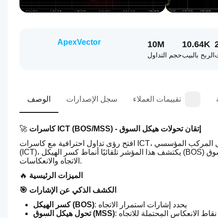
ApexVector
10M
10.64K
ت
الربح بالبيب
حجم التداول
تقييمات العملاء
سجل الإصدارات
الوصف
كاسرات ICT (BOS/MSS) - إتقان تحولات هيكل السوق
🚀 
افتح رؤى تداول احترافية مع كاسرات ICT، الأداة النهائية لتحديد تغييرات هيكل السوق الحرجة. استنادًا إلى منهجيات المتداول المركب المؤسسي 
(ICT)، يكتشف هذا المؤشر تلقائيًا أنماط كسر الهيكل (BOS) وتحول هيكل السوق (MSS) التي يستخدمها المتداولون المحترفون لتحديد استمرار 
الاتجاه والانعكاسات.
الميزات الرئيسية
🔥 
🎯 الكشف الذكي عن الإشارات
: يحدد إشارات استمرار الاتجاه
كسر الهيكل (BOS)
نقاط الانعكاس المحتملة للاتجاه
تحول هيكل السوق (MSS)