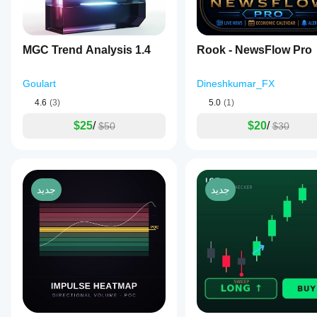
MGC Trend Analysis 1.4
Rook - NewsFlow Pro
Goulart
Dineshkumar_FX
4.6
(3)
5.0
(1)
$25
/
$20
/
$50
$30
جديد
جديد