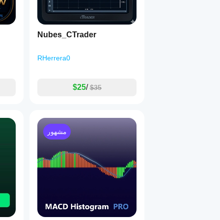
Nubes_CTrader
RHerrera0
$25
/
$35
مشهور