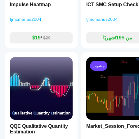
Impulse Heatmap
ICT-SMC Setup Checkl
tjmcmanus2004
tjmcmanus2004
من $19/شهريًا
/
$19
$29
مشهور
QQE Qualitative Quantity
Market_Session_Fore
Estimation