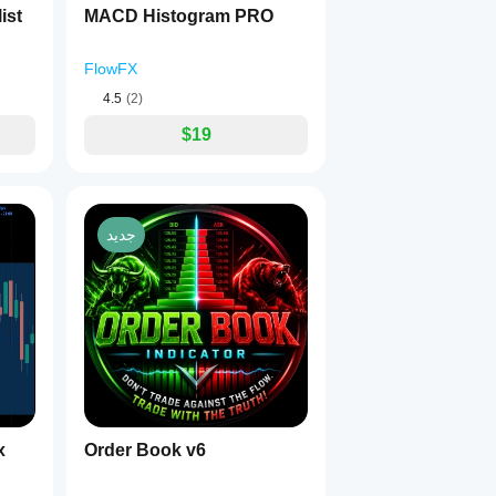
ist
MACD Histogram PRO
FlowFX
4.5
(2)
$19
جديد
x
Order Book v6