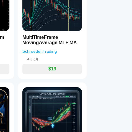
hm
MultiTimeFrame
MovingAverage MTF MA
Schroeder.Trading
4.3
(3)
$19