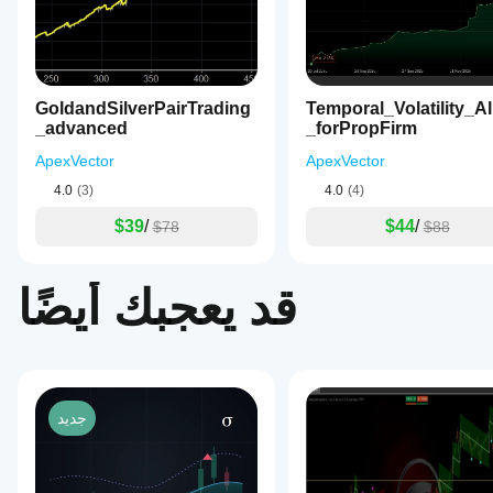
شارات BOS للدخول في مراكز مع الاتجاه
متابعة الاتجاه
ت MSS إلى تغييرات محتملة في الاتجاه
تداول الانعكاس
الاختراق
: تحقق من صفقات الاختراق باستخدام تحليل الهيكل
سياق السوق
: فهم هيكل السوق العام بنظرة سريعة
GoldandSilverPairTrading
Temporal_Volatility_A
إنه مجاني حتى 31/12/2025، استمتع!!!
_advanced
_forPropFirm
ApexVector
ApexVector
4.0
(3)
4.0
(4)
$39
/
$44
/
$78
$88
قد يعجبك أيضًا
جديد