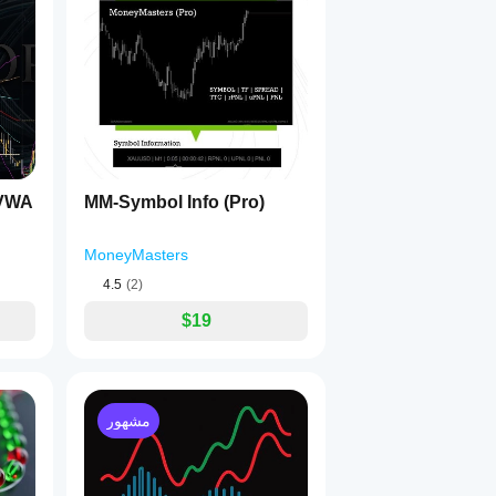
_VWA
MM-Symbol Info (Pro)
MoneyMasters
4.5
(2)
$19
مشهور