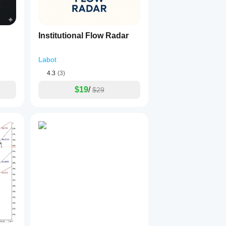
Institutional Flow Radar
Labot
4.3
(3)
$19
/
$29