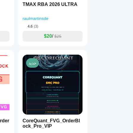
TMAX RBA 2026 ULTRA
raulmartinsde
4.6
(3)
$20
/
$25
جديد
Order
CoreQuant_FVG_OrderBl
ock_Pro_VIP