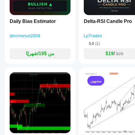
Daily Bias Estimator
Delta-RSI Candle Pro
tjmcmanus2004
LpTrades
5.0
(1)
/
$19
من $19/شهريًا
$29
مشهور