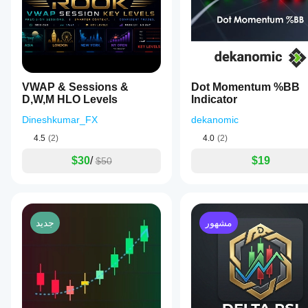
VWAP & Sessions &
Dot Momentum %BB
D,W,M HLO Levels
Indicator
Dineshkumar_FX
dekanomic
4.5
(2)
4.0
(2)
$30
/
$19
$50
مشهور
جديد