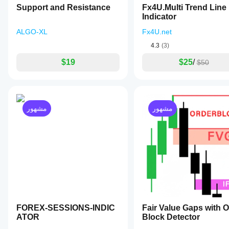
Support and Resistance
Fx4U.Multi Trend Line
Indicator
ALGO-XL
Fx4U.net
4.3
(3)
$19
$25
/
$50
مشهور
مشهور
FOREX-SESSIONS-INDIC
Fair Value Gaps with 
ATOR
Block Detector