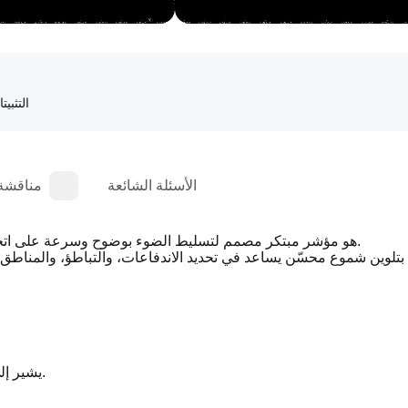
التثبيت
الأسئلة الشائعة
مناقشة
CandleColourFlow هو مؤشر مبتكر مصمم لتسليط الضوء بوضوح وسرعة على اتجاه الاتجاه وقوة الزخم في سوق الفوركس.
يشير إلى هيمنة واضحة للمشترين ويدعم الاحتفاظ أو فتح صفقات شراء.