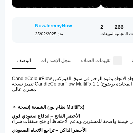
NowJeremyNow
2
266
ات المجانية
المبيعات
منذ
25/02/2025
تقييمات العملاء
سجل الإصدارات
الوصف
تتميز نسخة CandleColourFlow MultiFx 1.1 (الترقية) بتلوين شموع محسّن يساعد في تحديد الاندفاعات، والتباطؤ، والمناطق المحايدة بوضوح 
بصري عالي.
نظام لون الشمعة (نسخة MultiFx)
🔹 
الأخضر الفاتح – اندفاع صعودي قوي
الأخضر الداكن – تراجع الاتجاه الصعودي