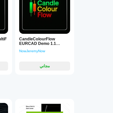
1
ltiF
CandleColourFlow
EURCAD Demo 1.1
UPGRADE
NowJeremyNow
مجاني