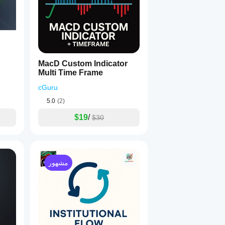
MacD Custom Indicator
Multi Time Frame
cGuru
5.0
(2)
$19
/
$30
مشهور