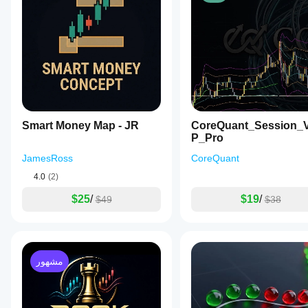
Smart Money Map - JR
CoreQuant_Session
P_Pro
JamesRoss
CoreQuant
4.0
(2)
$25
/
$19
/
$49
$38
مشهور