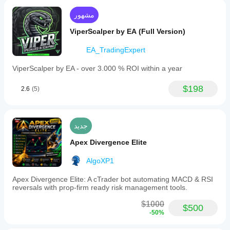
stop
loss
مشهور
and
equity
ViperScalper by EA (Full Version)
profit
targets
EA_TradingExpert
defined
in
ViperScalper by EA - over 3.000 % ROI within a year
USD,
automatically
stopping
$198
2.6
(5)
trading
when
limits
are
جديد
reached.
Recommended
Apex Divergence Elite
capital
is
approximately
AlgoXP1
$2,000
with
Apex Divergence Elite: A cTrader bot automating MACD & RSI
a
reversals with prop-firm ready risk management tools.
suggested
stop
$1000
$500
loss
-50%
of
$200