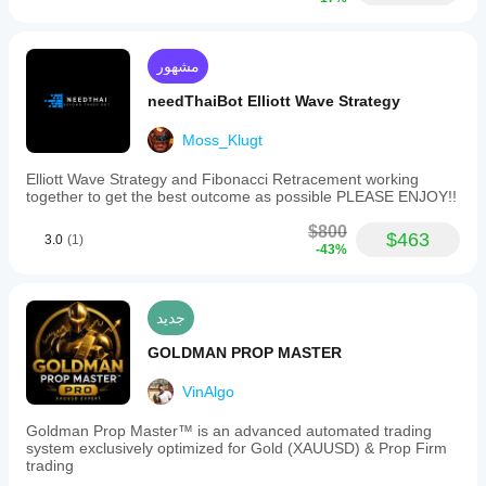
مشهور
needThaiBot Elliott Wave Strategy
Moss_Klugt
Elliott Wave Strategy and Fibonacci Retracement working
together to get the best outcome as possible PLEASE ENJOY!!
$800
$463
3.0
(1)
-43%
جديد
GOLDMAN PROP MASTER
VinAlgo
Goldman Prop Master™ is an advanced automated trading
system exclusively optimized for Gold (XAUUSD) & Prop Firm
trading