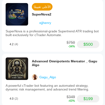
per
negative
الأعلى تقييمًا
grid
cycle,
SuperNova2
adjustable
based
ejjhenry
on
individual
SuperNova is a professional-grade Supertrend ATR trading bot
risk
built exclusively for cTrader Automate.
profiles.
The
$750
strategy
$500
4.2
(4)
-34%
addresses
limitations
of
fixed-
Advanced Omnipotents Mercator _ Gagu
distance
Algo
grid
trading
by
integrating
Gagu_Algo
volatility-
based
A powerful cTrader bot featuring an automated strategy,
adjustments
dynamic risk management, and advanced trend filtering.
and
margin
$349
$199
4.0
(2)
protection.
-43%
Backtesting