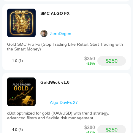
data
covers
January
SMC ALGO FX
to
April
2025,
showing
ZeroDegen
a
profit
Gold SMC Pro Fx (Stop Trading Like Retail, Start Trading with
factor
the Smart Money)
of
2.46
$350
and
$250
1.0
(1)
-29%
a
maximum
drawdown
of
GoldWick v1.0
3.71%.
ملف تعريف التداول
Algo-DavFx.27
cBot optimized for gold (XAU/USD) with trend strategy,
advanced filters and flexible risk management.
$300
$250
4.0
(3)
-17%