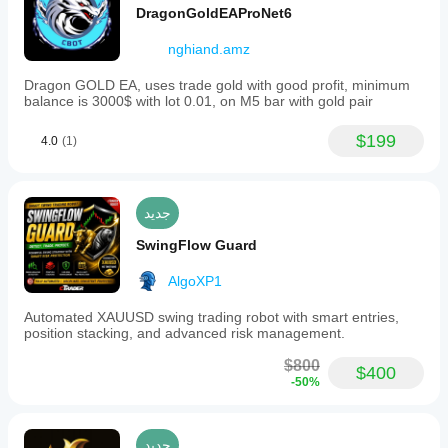
الأداء
Average
DragonGoldEAProNet6
استخدام
على
(KAMA)
ملف
filter
كل
nghiand.amz
التحسين
to
حساب؟
المقدم.
identify
قد يختلف
Dragon GOLD EA, uses trade gold with good profit, minimum
true
balance is 3000$ with lot 0.01, on M5 bar with gold pair
الأداء
market
trends
اعتمادًا
and
$199
على
4.0
(1)
reduce
ظروف
noise,
الوسيط
and
والفروقات
a
وجودة
جديد
dynamic
التنفيذ.
grid
SwingFlow Guard
يساعدك
spacing
based
اختبار
on
AlgoXP1
البوت في
the
بيئتك
Average
Automated XAUUSD swing trading robot with smart entries,
الخاصة
True
position stacking, and advanced risk management.
على فهم
Range
كيفية أدائه
(ATR)
$800
$400
في
indicator
-50%
الاستخدام
that
adjusts
الفعلي.
order
distances
جديد