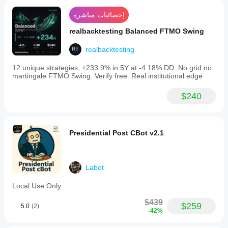
also
places
إحصائيات مباشرة
independent
"extra"
realbacktesting Balanced FTMO Swing
orders
with
realbacktesting
trailing
stops
12 unique strategies, +233.9% in 5Y at -4.18% DD. No grid no
to
martingale FTMO Swing. Verify free. Real institutional edge
capture
additional
profits
$240
during
strong
trends
without
Presidential Post CBot v2.1
disrupting
the
core
grid
strategy.
Labot
AUREUS
incorporates
Local Use Only
global
risk
$439
$259
5.0
(2)
management
-42%
with
hard