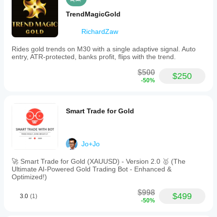
according
to
TrendMagicGold
current
market
RichardZaw
volatility.
The
Rides gold trends on M30 with a single adaptive signal. Auto
bot
entry, ATR-protected, banks profit, flips with the trend.
uses
a
$500
sophisticated
$250
-50%
weighted
average
price
system
Smart Trade for Gold
for
take
profit,
recalculating
targets
Jo+Jo
in
real-
🚀 Smart Trade for Gold (XAUUSD) - Version 2.0 🥇 (The
time
Ultimate AI-Powered Gold Trading Bot - Enhanced &
to
Optimized!)
close
trading
$998
$499
3.0
(1)
cycles
-50%
safely.
It