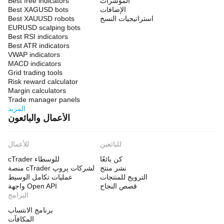
المؤشرات
Best free indicators
الإضافات
Best XAGUSD bots
استراتيجيات النسخ
Best XAUUSD robots
EURUSD scalping bots
Best RSI indicators
Best ATR indicators
VWAP indicators
MACD indicators
Grid trading tools
Risk reward calculator
Margin calculators
Trade manager panels
المزيد
الأعمال والبائعون
للبائعين
للأعمال
كن بائعًا
cTrader للوسطاء
نشر منتج
منصة cTrader لشركات پروپ
الترويج للمنتجات
عمليات تكامل الوسيط
قصص النجاح
واجهة Open API
البرامج
برنامج الانتساب
المكافآت