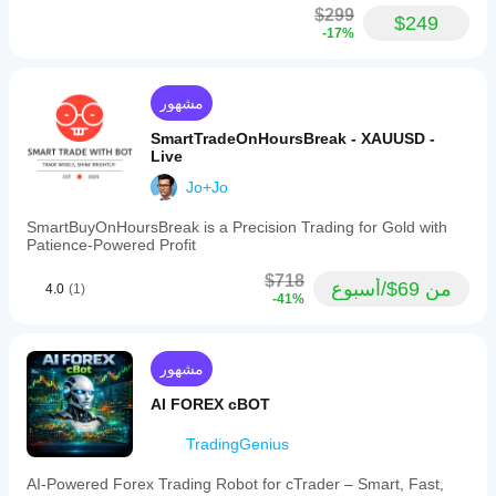
$299
$249
-17%
مشهور
SmartTradeOnHoursBreak - XAUUSD -
Live
Jo+Jo
SmartBuyOnHoursBreak is a Precision Trading for Gold with
Patience-Powered Profit
$718
من 69$/أسبوع
4.0
(1)
-41%
مشهور
AI FOREX cBOT
TradingGenius
AI-Powered Forex Trading Robot for cTrader – Smart, Fast,