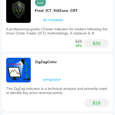
جديد
Final_ICT_KillZone_CRT
ab.moqadas
A professional-grade cTrader indicator for traders following the
Inner Circle Trader (ICT) methodology. It replaces 6–8
$25
$20
-20%
ZigZagColor
pengzuyun
The ZigZag indicator is a technical analysis tool primarily used
to identify key price reversal points.
$19