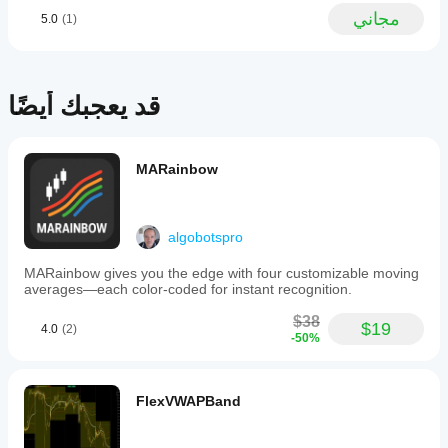
-
مجاني
5.0
(1)
Instant
visual
cues
for
momentum
قد يعجبك أيضًا
shifts,
market
strength,
and
weakness.
MARainbow
The
indicator
is
suitable
algobotspro
for
scalping,
MARainbow gives you the edge with four customizable moving
intraday,
averages—each color-coded for instant recognition.
momentum,
and
$38
price
$19
4.0
(2)
-50%
action
traders
who
prefer
FlexVWAPBand
clean
charts
and