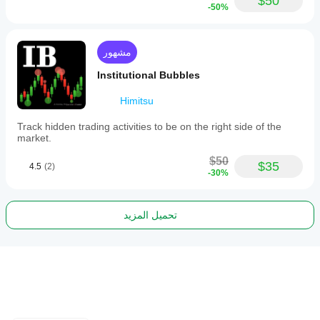
$50
-50%
مشهور
Institutional Bubbles
Himitsu
Track hidden trading activities to be on the right side of the
market.
$50
$35
4.5
(2)
-30%
تحميل المزيد