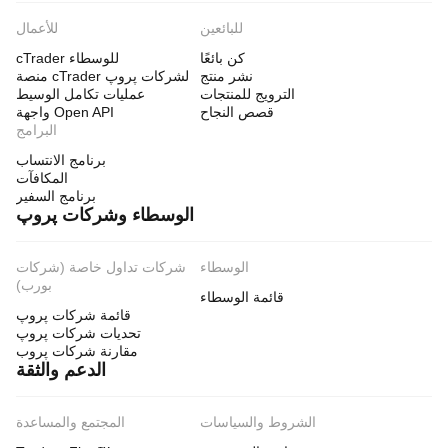
للبائعين
للأعمال
كن بائعًا
cTrader للوسطاء
نشر منتج
منصة cTrader لشركات پروپ
الترويج للمنتجات
عمليات تكامل الوسيط
قصص النجاح
واجهة Open API
البرامج
برنامج الانتساب
المكافآت
برنامج السفير
الوسطاء وشركات پروپ
الوسطاء
شركات تداول خاصة (شركات
بورب)
قائمة الوسطاء
قائمة شركات پروپ
تحديات شركات پروپ
مقارنة شركات پروب
الدعم والثقة
الشروط والسياسات
المجتمع والمساعدة