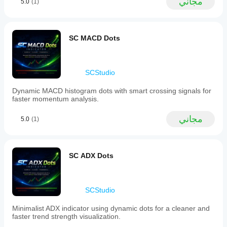
مجاني
5.0
(1)
values
المتداولين السريعين واليومي
represented
إعدادات التداول متعددة المؤشرات
by
تحليل السوق السريع
dots
with
SC MACD Dots
dynamic
ملاحظة مهمة
colors
reflecting
تم تصميم نقاط SC RSI للاستخدام مباشرة على الرسم 
momentum
SCStudio
البياني الرئيسي للسعر.
strength.
-
على عكس مؤشرات RSI التقليدية، يعتمد مفهومه البصري 
Dynamic MACD histogram dots with smart crossing signals for
Distinct
على دمج معلومات الزخم في تحليل حركة السعر. ولهذا 
faster momentum analysis.
colors
السبب، لا يُنصح باستخدام المؤشر في لوحة منفصلة ولا يوفر 
for
تجربة المستخدم المقصودة.
oversold
مجاني
5.0
(1)
and
overbought
conditions.
بسيط. نظيف. بديهي.
-
SC ADX Dots
Progressive
color
intensity
indicating
proximity
SCStudio
to
extreme
Minimalist ADX indicator using dynamic dots for a cleaner and
RSI
faster trend strength visualization.
levels.