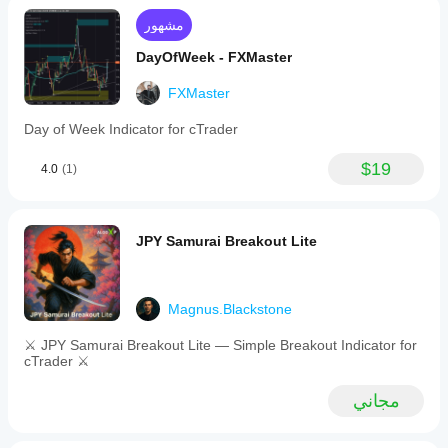
مشهور
DayOfWeek - FXMaster
FXMaster
Day of Week Indicator for cTrader
$19
4.0
(1)
JPY Samurai Breakout Lite
Magnus.Blackstone
⚔️ JPY Samurai Breakout Lite — Simple Breakout Indicator for
cTrader ⚔️
مجاني