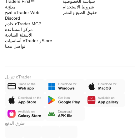
سياسة الخصوصية
Traders First™
شروط الاستخدام
مدوّنة
حقوق الطبع والنشر
افتح cTrader Web
Discord
خادم cTrader MCP
مركز المساعدة
الأسئلة الشائعة
أساسيات cTrader وStore
تواصل معنا
تنزيل cTrader
طرق الدفع