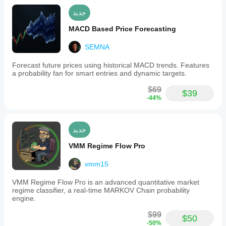
جديد
MACD Based Price Forecasting
SEMNA
Forecast future prices using historical MACD trends. Features
a probability fan for smart entries and dynamic targets.
$69
$39
-44%
جديد
VMM Regime Flow Pro
vmm15
VMM Regime Flow Pro is an advanced quantitative market
regime classifier, a real-time MARKOV Chain probability
engine.
$99
$50
-50%