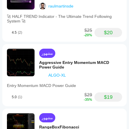
on
raulmartinsde
the
main
price
🚀 HALF TREND Indicator - The Ultimate Trend Following
chart
System 🚀
rather
than
$25
$20
4.5
(2)
a
-20%
separate
panel,
enhancing
direct
مشهور
correlation
between
Aggressive Entry Momentum MACD
momentum
Power Guide
and
ALGO-XL
price
movements.
Entry Momentum MACD Power Guide
ملف تعريف المؤشر
$29
فئة
$19
5.0
(1)
المؤشر
-35%
الزخم
نوع
مشهور
المخرجات
التصور
RangeBoxFibonacci