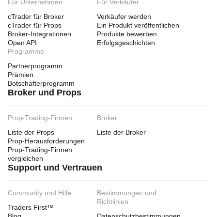
Für Unternehmen
Für Verkäufer
cTrader für Broker
Verkäufer werden
cTrader für Props
Ein Produkt veröffentlichen
Broker-Integrationen
Produkte bewerben
Open API
Erfolgsgeschichten
Programme
Partnerprogramm
Prämien
Botschafterprogramm
Broker und Props
Prop-Trading-Firmen
Broker
Liste der Props
Liste der Broker
Prop-Herausforderungen
Prop-Trading-Firmen
vergleichen
Support und Vertrauen
Community und Hilfe
Bestimmungen und
Richtlinien
Traders First™
Blog
Datenschutzbestimmungen