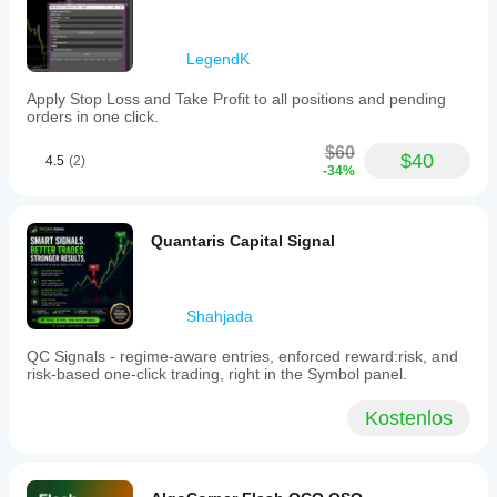
Risiko-Beschränkungen:
LegendK
✅ 
Maximales Risiko
: 1% pro Trade
✅ 
Risikomethode
: Nur % Kontostand
Apply Stop Loss and Take Profit to all positions and pending
orders in one click.
❌ Höheres Risiko oder andere Methoden nicht 
verfügbar
$60
$40
4.5
(2)
-34%
Funktionsbeschränkungen:
✅ Grundlegende Risiko-Berechnung und 
Quantaris Capital Signal
Auftragserteilung
✅ Interaktive Chart-Panels
✅ Automatisierung des R/R-Verhältnisses
❌ Erweiterte Positionsmanager (Breakeven, Trailing 
Shahjada
Stop, Teilweiser Schluss) — 
derzeit in Entwicklung 
QC Signals - regime-aware entries, enforced reward:risk, and
und noch in keiner Version verfügbar
risk-based one-click trading, right in the Symbol panel.
Kostenlos
Benutzeroberfläche:
⚠️ DEMO VERSION
 Wasserzeichen oben im Panel 
angezeigt