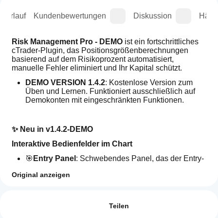
sverlauf
Kundenbewertungen
Diskussion
Häufi
Risk Management Pro - DEMO
 ist ein fortschrittliches 
cTrader-Plugin, das Positionsgrößenberechnungen 
basierend auf dem Risikoprozent automatisiert, 
manuelle Fehler eliminiert und Ihr Kapital schützt.
DEMO VERSION 1.4.2
: Kostenlose Version zum 
Üben und Lernen. Funktioniert ausschließlich auf 
Demokonten mit eingeschränkten Funktionen.
✨ Neu in v1.4.2-DEMO
Interaktive Bedienfelder im Chart
🎯
Entry Panel
: Schwebendes Panel, das der Entry-
Linie mit Magnet-, Reverse-, Execute- und Close-
Original anzeigen
Schaltflächen folgt
Plugin-Profil
🛑
Stop Panel
: Schwebendes Panel, das Stop-Preis, 
Wie kann
Pips, Verlustbetrag und % Kontostand mit 
ich ein
Bewertungen: 0
Sperrschaltfläche anzeigt
Plugin
Teilen
🎯
Take Panel
: Schwebendes Panel, das Zielpreis, 
verwenden?