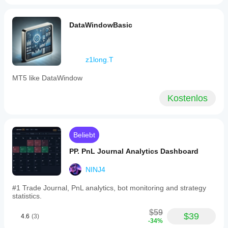
DataWindowBasic
z1long.T
MT5 like DataWindow
Kostenlos
Beliebt
PP. PnL Journal Analytics Dashboard
NINJ4
#1 Trade Journal, PnL analytics, bot monitoring and strategy
statistics.
$59
$39
4.6
(3)
-34%