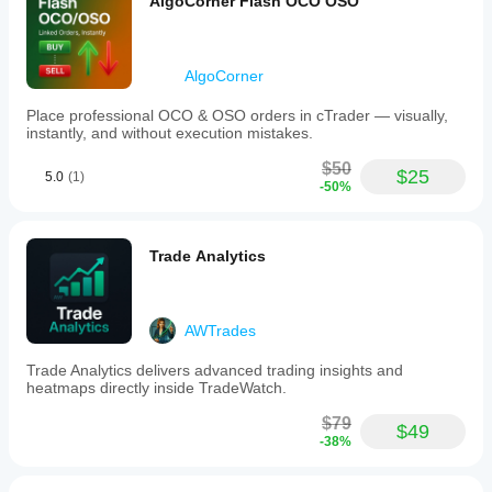
AlgoCorner Flash OCO OSO
AlgoCorner
Place professional OCO & OSO orders in cTrader — visually,
instantly, and without execution mistakes.
$50
$25
5.0
(1)
-50%
Trade Analytics
AWTrades
Trade Analytics delivers advanced trading insights and
heatmaps directly inside TradeWatch.
$79
$49
-38%