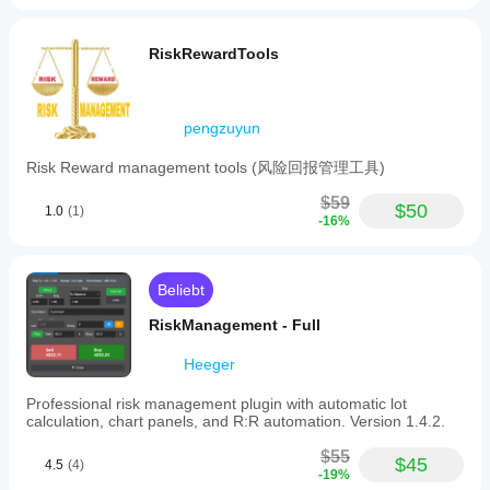
RiskRewardTools
pengzuyun
Risk Reward management tools (风险回报管理工具)
$59
$50
1.0
(1)
-16%
Beliebt
RiskManagement - Full
Heeger
Professional risk management plugin with automatic lot
calculation, chart panels, and R:R automation. Version 1.4.2.
$55
$45
4.5
(4)
-19%