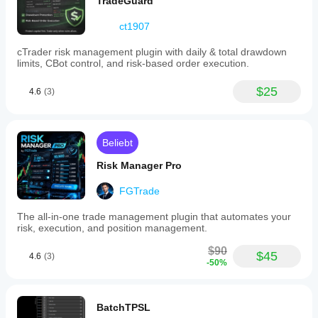
Chart zu platzieren
TradeGuard
Sperrschaltflächen, um einzelne Linien einzufrieren
ct1907
cTrader risk management plugin with daily & total drawdown
Sichere Ausführung
limits, CBot control, and risk-based order execution.
Verpflichtende Bestätigung vor Ausführung
Vollständige Validierung von Kontostand, Limits, 
$25
4.6
(3)
Parametern
Klare Fehlermeldungen
Beliebt
⚠️ DEMO Versionsbeschränkungen
Risk Manager Pro
Kontobeschränkungen:
FGTrade
✅ Funktioniert nur auf Demo-/Übungskonten
❌ Deaktiviert auf Live-/Echtkonten
The all-in-one trade management plugin that automates your
risk, execution, and position management.
$90
$45
Symbolbeschränkungen:
4.6
(3)
-50%
✅ 
Verfügbar
: EUR/USD, GBP/USD, USD/JPY, 
AUD/USD, USD/CAD (5 Hauptpaare)
❌ Andere Symbole nicht verfügbar
BatchTPSL