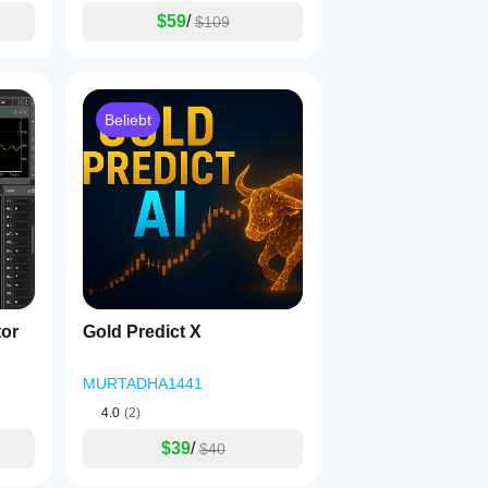
$59
/
$109
Beliebt
tor
Gold Predict X
MURTADHA1441
4.0
(2)
$39
/
$40