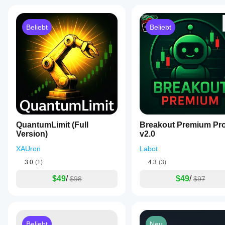
Beliebt
Beliebt
QuantumLimit (Full
Breakout Premium Pr
Version)
v2.0
XAUron
Labot
3.0
(1)
4.3
(3)
$49
/
$49
/
$98
$97
Beliebt
Neu