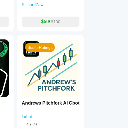
RichardZaw
$50
/
$100
Beste Ratings
Andrews Pitchfork AI Cbot
Labot
4.2
(4)