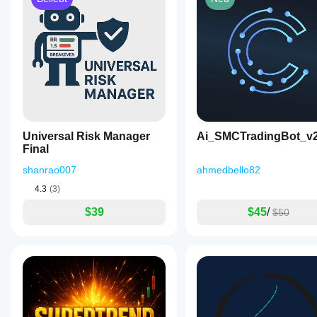
Universal Risk Manager
Ai_SMCTradingBot_v
Final
shanrao007
ahmedbello82
4.3
(3)
$39
$45
/
$50