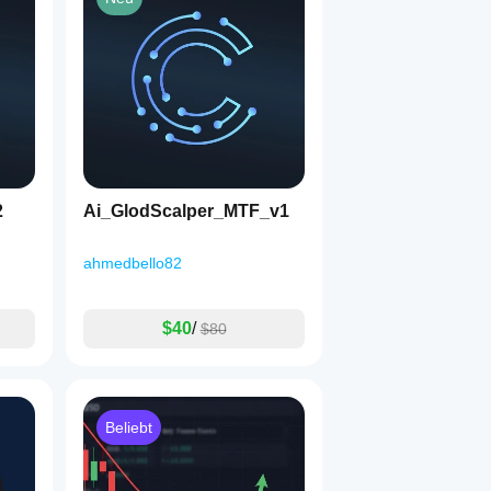
2
Ai_GlodScalper_MTF_v1
ahmedbello82
$40
/
$80
Beliebt