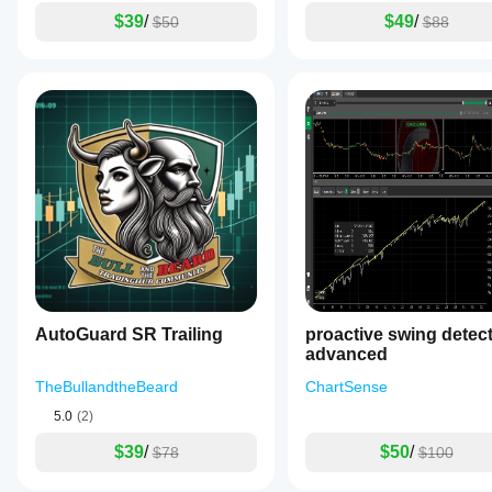
$39
/
$49
/
$50
$88
AutoGuard SR Trailing
proactive swing detec
advanced
TheBullandtheBeard
ChartSense
5.0
(2)
$39
/
$50
/
$78
$100