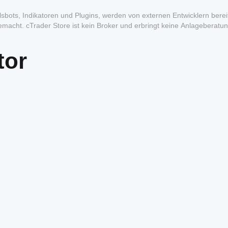
sbots, Indikatoren und Plugins, werden von externen Entwicklern bereit
macht. cTrader Store ist kein Broker und erbringt keine Anlageberatun
formance.
tor
1