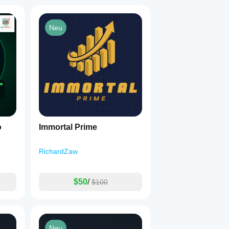
Neu
o
Immortal Prime
RichardZaw
$50
/
$100
Neu