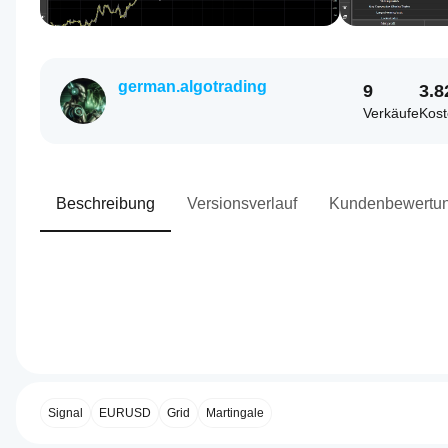
german.algotrading
9
3.8
Verkäufe
Kost
Beschreibung
Versionsverlauf
Kundenbewertu
0.0
Handelsprofil
Wie
starte
ich
Signal
EURUSD
Grid
Martingale
einen