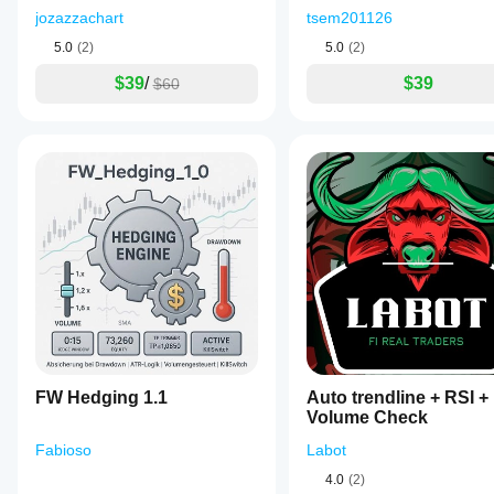
realen Betrieb
jozazzachart
tsem201126
erzielt.
5.0
(2)
5.0
(2)
$39
/
$39
$60
FW Hedging 1.1
Auto trendline + RSI +
Volume Check
Fabioso
Labot
4.0
(2)