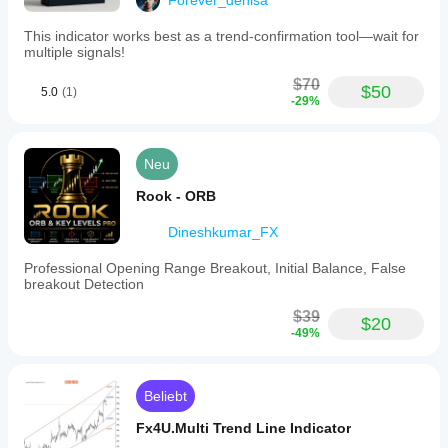
Forever_denisa
This indicator works best as a trend-confirmation tool—wait for
multiple signals!
$70
$50
5.0
(1)
-29%
Neu
Rook - ORB
Dineshkumar_FX
Professional Opening Range Breakout, Initial Balance, False
breakout Detection
$39
$20
-49%
Beliebt
Fx4U.Multi Trend Line Indicator