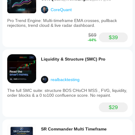
CoreQuant
Pro Trend Engine: Multi-timeframe EMA crosses, pullback
rejections, trend cloud & live radar dashboard.
$69
$39
-44%
Liquidity & Structure (SMC) Pro
realbacktesting
The full SMC suite: structure BOS CHoCH MSS , FVG, liquidity,
order blocks & a 0 to100 confluence score. No repaint.
$29
SR Commander Multi Timeframe