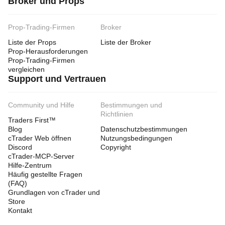
Broker und Props
Prop-Trading-Firmen
Broker
Liste der Props
Liste der Broker
Prop-Herausforderungen
Prop-Trading-Firmen
vergleichen
Support und Vertrauen
Community und Hilfe
Bestimmungen und
Richtlinien
Traders First™
Blog
Datenschutzbestimmungen
cTrader Web öffnen
Nutzungsbedingungen
Discord
Copyright
cTrader-MCP-Server
Hilfe-Zentrum
Häufig gestellte Fragen
(FAQ)
Grundlagen von cTrader und
Store
Kontakt