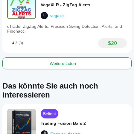
staying
VegaXLR - ZigZag Alerts
ahead
of
market
vegaxlr
movements,
and
cTrader ZigZag Alerts: Precision Swing Detection, Alerts, and
making
Fibonacci.
informed
trading
$20
4.3
(3)
decisions
efficiently.
Indikatorprofil
Weitere laden
Das könnte Sie auch noch
interessieren
Beliebt
Trading Fusion Bars 2