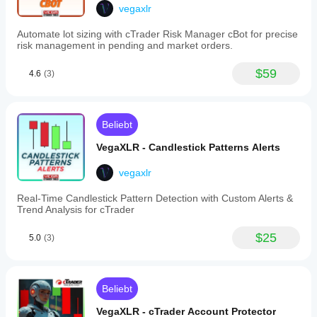
trend
vegaxlr
considerations,
tolerance
Automate lot sizing with cTrader Risk Manager cBot for precise
levels,
risk management in pending and market orders.
and
pattern
abbreviations
$59
4.6
(3)
for
tailored
insights.
Supported
Beliebt
alert
types
VegaXLR - Candlestick Patterns Alerts
cover
candlestick
patterns,
vegaxlr
market
direction
Real-Time Candlestick Pattern Detection with Custom Alerts &
changes,
Trend Analysis for cTrader
and
inside/outside
$25
5.0
(3)
bar
formations.
Recent
updates
have
Beliebt
enhanced
alert
VegaXLR - cTrader Account Protector