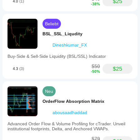
$25
4.0
(1)
-38%
Beliebt
BSL_SSL_Liqudity
Dineshkumar_FX
Buy-Side & Sell-Side Liquidity (BSL/SSL) Indicator
$50
$25
4.3
(3)
-50%
Neu
OrderFlow Absorption Matrix
abousaadhaddad
Advanced Order Flow & Volume Profiling for cTrader. Unveil
institutional footprints, Delta, and Anchored VWAPs.
$79