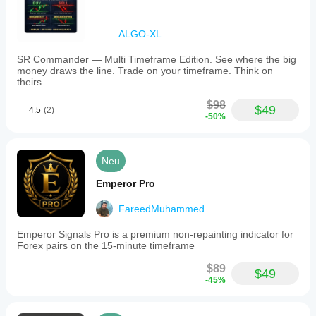
ALGO-XL
SR Commander — Multi Timeframe Edition. See where the big
money draws the line. Trade on your timeframe. Think on
theirs
$98
$49
4.5
(2)
-50%
Neu
Emperor Pro
FareedMuhammed
Emperor Signals Pro is a premium non-repainting indicator for
Forex pairs on the 15-minute timeframe
$89
$49
-45%