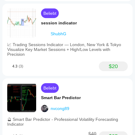
Beliebt
session indicator
ShubhG
📈 Trading Sessions Indicator — London, New York & Tokyo
Visualize Key Market Sessions + High/Low Levels with
Precision
$20
4.3
(3)
Beliebt
Smart Bar Predictor
nvcong89
🔮 Smart Bar Predictor - Professional Volatility Forecasting
Indicator
$40