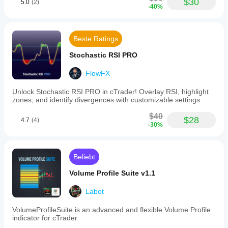
$30
5.0
(2)
-40%
Beste Ratings
Stochastic RSI PRO
FlowFX
Unlock Stochastic RSI PRO in cTrader! Overlay RSI, highlight
zones, and identify divergences with customizable settings.
$40
$28
4.7
(4)
-30%
Beliebt
Volume Profile Suite v1.1
Labot
VolumeProfileSuite is an advanced and flexible Volume Profile
indicator for cTrader.