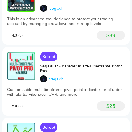
capabilities
and
vegaxlr
integrated
chartshot
This is an advanced tool designed to protect your trading
alerts
account by managing drawdown and run-up levels.
via
Imgur,
along
$39
4.3
(3)
with
a
user
guide
Beliebt
accessible
directly
VegaXLR - cTrader Multi-Timeframe Pivot
on
Pro
the
chart.
vegaxlr
This
tool
Customizable multi-timeframe pivot point indicator for cTrader
is
with alerts, Fibonacci, CPR, and more!
designed
to
assist
$25
5.0
(2)
traders
in
simplifying
their
Beliebt
analysis,