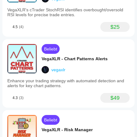
position
the plan,
management
not when
VegaXLR's cTrader StochRSI identifies overbought/oversold
and
it
RSI levels for precise trade entries.
cBot
becomes
operations
the plan.
based
$25
4.5
(4)
on
specific
alerts.
The
Beliebt
interface
is
VegaXLR - Chart Patterns Alerts
customizable,
allowing
adjustment
vegaxlr
of
panel
Enhance your trading strategy with automated detection and
colors,
alerts for key chart patterns.
sizes,
and
$49
4.3
(3)
positions,
while
user-
friendly
settings
Beliebt
let
traders
VegaXLR - Risk Manager
configure