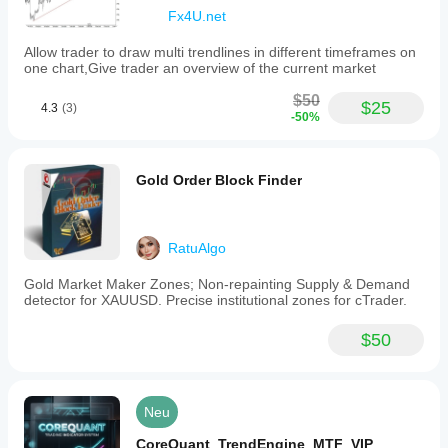
Fx4U.net
Allow trader to draw multi trendlines in different timeframes on
one chart,Give trader an overview of the current market
$50
$25
4.3
(3)
-50%
Gold Order Block Finder
RatuAlgo
Gold Market Maker Zones; Non-repainting Supply & Demand
detector for XAUUSD. Precise institutional zones for cTrader.
$50
Neu
CoreQuant_TrendEngine_MTF_VIP