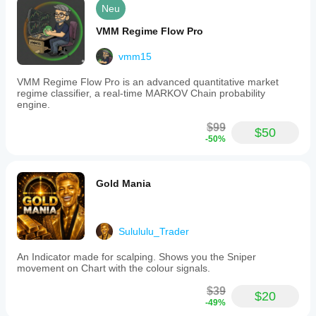
Neu
VMM Regime Flow Pro
vmm15
VMM Regime Flow Pro is an advanced quantitative market
regime classifier, a real-time MARKOV Chain probability
engine.
$99
$50
-50%
Gold Mania
Sulululu_Trader
An Indicator made for scalping. Shows you the Sniper
movement on Chart with the colour signals.
$39
$20
-49%