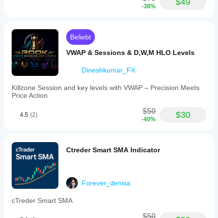
$49
-38%
Beliebt
VWAP & Sessions & D,W,M HLO Levels
Dineshkumar_FX
Killzone Session and key levels with VWAP – Precision Meets
Price Action
$50
$30
4.5
(2)
-40%
Ctreder Smart SMA Indicator
Forever_denisa
cTreder Smart SMA
$50