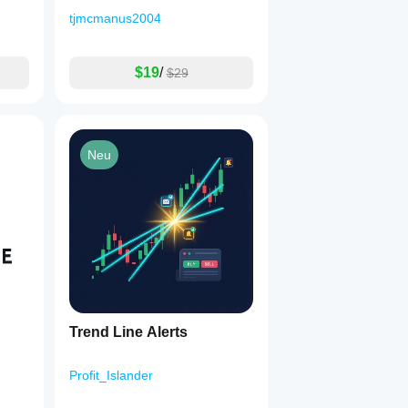
tjmcmanus2004
$19
/
$29
Neu
Trend Line Alerts
Profit_Islander