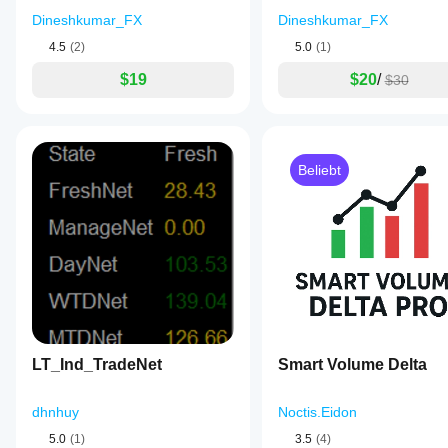
Dineshkumar_FX
Dineshkumar_FX
4.5
(2)
5.0
(1)
$19
$20
/
$30
Beliebt
LT_Ind_TradeNet
Smart Volume Delta
dhnhuy
Noctis.Eidon
5.0
(1)
3.5
(4)