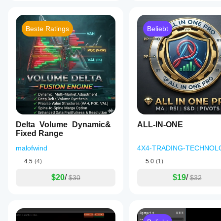
Beste Ratings
Beliebt
Delta_Volume_Dynamic&
ALL-IN-ONE
Fixed Range
malofwind
4X4-TRADING-TECHNOL
4.5
(4)
5.0
(1)
$20
/
$19
/
$30
$32