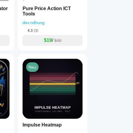
ator
Pure Price Action ICT
Tools
dev.ndhung
4.3
(3)
$19
/
$30
Neu
Impulse Heatmap