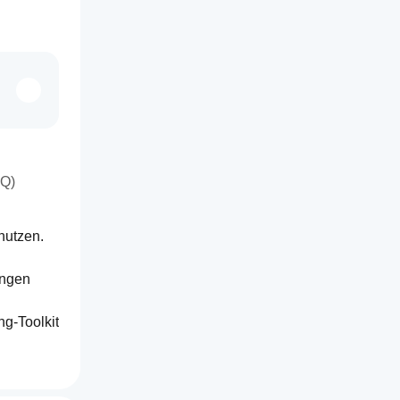
AQ)
nutzen.
ngen 
g-Toolkit 