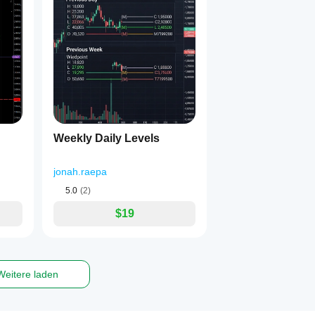
Weekly Daily Levels
jonah.raepa
5.0
(2)
$19
Weitere laden