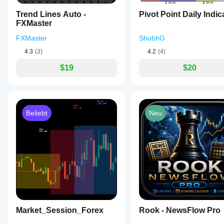
die andere
er sich unter
Parameter
darüber
verschiedenen
ändern
, um
Trend Lines Auto -
Pivot Point Daily Indic
informiert!
Marktbedingungen
den
FXMaster
verhält.
Indikator an
FXMaster
ShubhG
Ihre
Strategie
4.3
(3)
4.2
(4)
anzupassen.
$19
$20
Beliebt
Neu
Market_Session_Forex
Rook - NewsFlow Pro