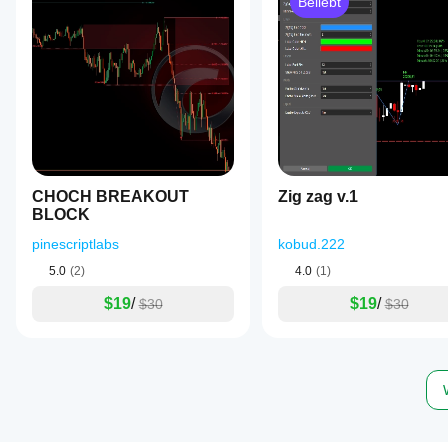
Beliebt
CHOCH BREAKOUT
Zig zag v.1
BLOCK
pinescriptlabs
kobud.222
5.0
(2)
4.0
(1)
$19
/
$19
/
$30
$30