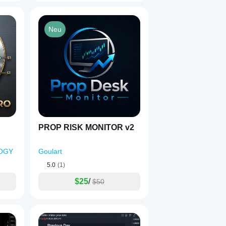
Neu
PROP RISK MONITOR v2
OGY
Goulart
5.0
(1)
$25
/
$50