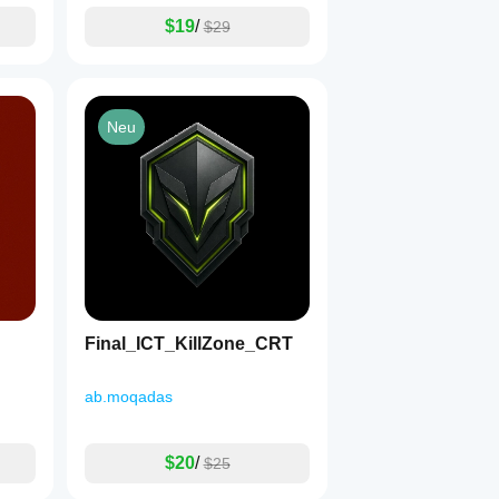
$19
/
$29
Neu
Final_ICT_KillZone_CRT
ab.moqadas
$20
/
$25