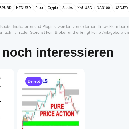
BPUSD
NZDUSD
Prop
Crypto
Stocks
XAUUSD
NAS100
USDJPY
sbots, Indikatoren und Plugins, werden von externen Entwicklern bereit
macht. cTrader Store ist kein Broker und erbringt keine Anlageberatun
formance.
 noch interessieren
1
Beliebt