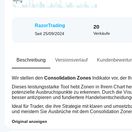
RazorTrading
20
Verkäufe
Seit
25/09/2024
Beschreibung
Versionsverlauf
Kundenbewertu
Wir stellen den 
Consolidation Zones
 Indikator vor, der
Dieses leistungsstarke Tool hebt Zonen in Ihrem Chart herv
potenzielle Ausbruchspunkte zu erkennen. Durch die Visu
besser antizipieren und fundiertere Handelsentscheidunge
Ideal für Trader, die ihre Strategie mit klaren und umsetz
und meistern Sie Ausbrüche mit dem Consolidation Zones 
Original anzeigen
Indikatorprofil
Wie kann