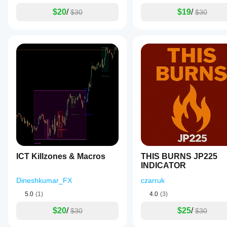
$20
/
$19
/
$30
$30
ICT Killzones & Macros
THIS BURNS JP225
INDICATOR
Dineshkumar_FX
czarruk
5.0
(1)
4.0
(3)
$20
/
$25
/
$30
$30