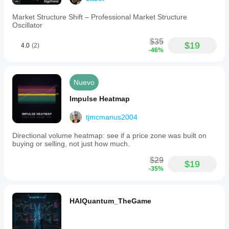
Market Structure Shift – Professional Market Structure
Oscillator
$35
$19
4.0
(2)
-46%
Nuevo
Impulse Heatmap
tjmcmanus2004
Directional volume heatmap: see if a price zone was built on
buying or selling, not just how much.
$29
$19
-35%
HAIQuantum_TheGame