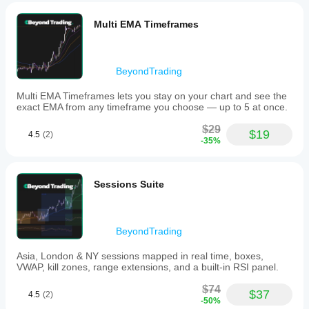
Not bad
Multi EMA Timeframes
if the
rules are
already
clear.
BeyondTrading
Sideways
markets
Multi EMA Timeframes lets you stay on your chart and see the
can fake
exact EMA from any timeframe you choose — up to 5 at once.
the filter.
$29
$19
4.5
(2)
-35%
Sessions Suite
BeyondTrading
Asia, London & NY sessions mapped in real time, boxes,
VWAP, kill zones, range extensions, and a built-in RSI panel.
$74
$37
4.5
(2)
-50%