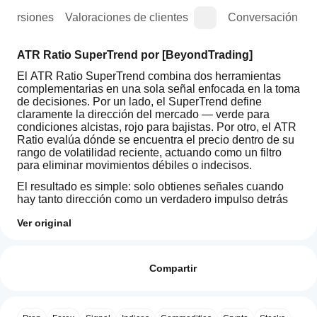
e versiones
Valoraciones de clientes
Conversación
ATR Ratio SuperTrend por [BeyondTrading]
El ATR Ratio SuperTrend combina dos herramientas 
complementarias en una sola señal enfocada en la toma 
de decisiones. Por un lado, el SuperTrend define 
claramente la dirección del mercado — verde para 
condiciones alcistas, rojo para bajistas. Por otro, el ATR 
Ratio evalúa dónde se encuentra el precio dentro de su 
rango de volatilidad reciente, actuando como un filtro 
para eliminar movimientos débiles o indecisos.
El resultado es simple: solo obtienes señales cuando 
hay tanto dirección como un verdadero impulso detrás 
del movimiento.
Ver original
Cuando estas dos condiciones se alinean — una 
Perfil del indicador
¿Cómo
tendencia confirmada y una ruptura más allá de un 
puedo
Valoraciones: 3
umbral significativo de volatilidad — el indicador 
empezar
Compartir
muestra una flecha de entrada. Sin repintados, sin ruido 
a utilizar
retardado. Solo señales claras y accionables basadas 
5
33 %
en la estructura, no en la aleatoriedad.
un
4
67 %
indicador?