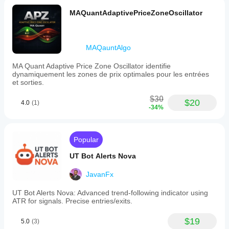
MAQuantAdaptivePriceZoneOscillator
MAQauntAlgo
MA Quant Adaptive Price Zone Oscillator identifie
dynamiquement les zones de prix optimales pour les entrées
et sorties.
$30
$20
4.0
(1)
-34%
Popular
UT Bot Alerts Nova
JavanFx
UT Bot Alerts Nova: Advanced trend-following indicator using
ATR for signals. Precise entries/exits.
$19
5.0
(3)