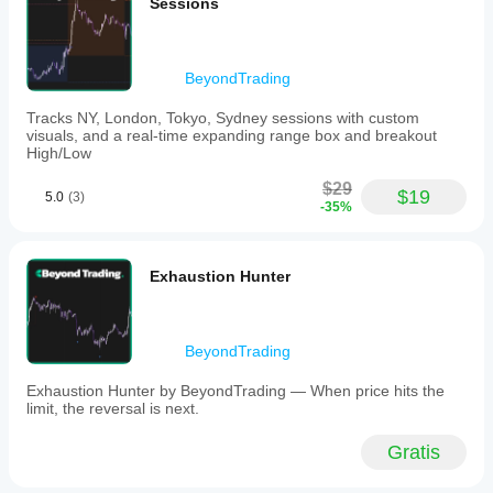
can fake
Sessions
adaptar el
Detección integrada de Take Profit con marcadores 
mercado.
the filter.
indicador a
visuales automáticos
su
Personalización completa: longitud del ATR, 
estrategia.
multiplicador, periodo de retroceso, factor de ratio y 
RiskManagerPro
BeyondTrading
porcentaje de TP
April 13, 2026
Tracks NY, London, Tokyo, Sydney sessions with custom
visuals, and a real-time expanding range box and breakout
It works
High/Low
as a
side
$29
$19
5.0
(3)
layer
-35%
because
poor
entries
are
Exhaustion Hunter
easier
to skip.
Demo
first
BeyondTrading
makes
more
Exhaustion Hunter by BeyondTrading — When price hits the
sense.
limit, the reversal is next.
Gratis
HFTWarrior23
April 7, 2026