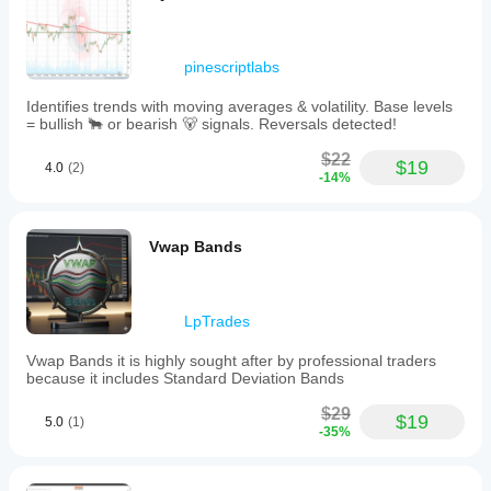
pinescriptlabs
Identifies trends with moving averages & volatility. Base levels
= bullish 🐂 or bearish 🐻 signals. Reversals detected!
$22
$19
4.0
(2)
-14%
Vwap Bands
LpTrades
Vwap Bands it is highly sought after by professional traders
because it includes Standard Deviation Bands
$29
$19
5.0
(1)
-35%