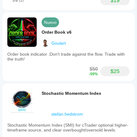
$19
5.0
(1)
Nuevo
Order Book v6
Goulart
Order book indicator .Don't trade against the flow. Trade with
the truth!
$50
$25
-50%
Stochastic Momentum Index
stefan.hedstrom
Stochastic Momentum Index (SMI) for cTrader optional higher-
timeframe source, and clear overbought/oversold levels.