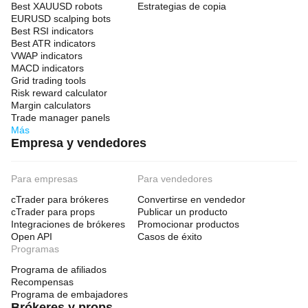
Best XAUUSD robots
Estrategias de copia
EURUSD scalping bots
Best RSI indicators
Best ATR indicators
VWAP indicators
MACD indicators
Grid trading tools
Risk reward calculator
Margin calculators
Trade manager panels
Más
Empresa y vendedores
Para empresas
Para vendedores
cTrader para brókeres
Convertirse en vendedor
cTrader para props
Publicar un producto
Integraciones de brókeres
Promocionar productos
Open API
Casos de éxito
Programas
Programa de afiliados
Recompensas
Programa de embajadores
Brókeres y props