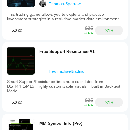
Thomas-Sparrow
This trading game allows you to explore and practice
investment strategies in a real-time market data environment.
$25
$19
5.0
(2)
-24%
Frac Support Resistance V1
lifeofmichaeltrading
Smart Support/Resistance lines auto calculated from
D1/H4/H1/M15. Highly customizable visuals + built in Backtest
Mode.
$25
$19
5.0
(1)
-24%
MM-Symbol Info (Pro)