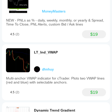
MoneyMasters
NEW - PNLs as % - daily, weekly, monthly, or yearly & Spread,
Time To Close, PNL Alerts, custom Bid / Ask lines
$19
4.5
(2)
LT_Ind_VWAP
dhnhuy
Multi-anchor VWAP indicator for cTrader. Plots two VWAP lines
(red and blue) with selectable anchors.
$19
4.5
(2)
Dynamic Trend Gradient