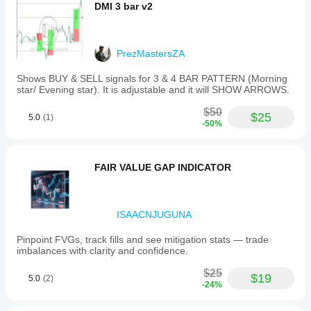
DMI 3 bar v2
PrezMastersZA
Shows BUY & SELL signals for 3 & 4 BAR PATTERN (Morning
star/ Evening star). It is adjustable and it will SHOW ARROWS.
$50
$25
5.0
(1)
-50%
FAIR VALUE GAP INDICATOR
ISAACNJUGUNA
Pinpoint FVGs, track fills and see mitigation stats — trade
imbalances with clarity and confidence.
$25
$19
5.0
(2)
-24%