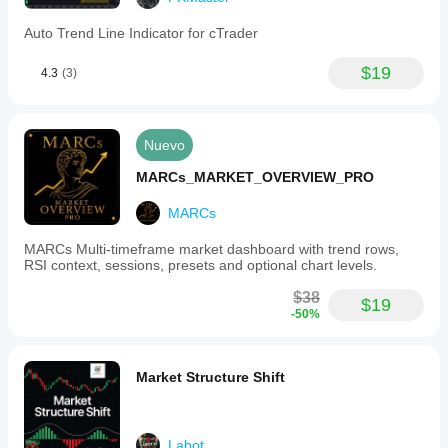
Auto Trend Line Indicator for cTrader
$19
4.3
(3)
Nuevo
MARCs_MARKET_OVERVIEW_PRO
MARCs
MARCs Multi-timeframe market dashboard with trend rows,
RSI context, sessions, presets and optional chart levels.
$38
$19
-50%
Market Structure Shift
Labot