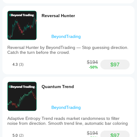
Reversal Hunter
BeyondTrading
Reversal Hunter by BeyondTrading — Stop guessing direction.
Catch the turn before the crowd.
$194
$97
4.3
(3)
-50%
Quantum Trend
BeyondTrading
Adaptive Entropy Trend reads market randomness to filter
noise from direction. Smooth trend line, automatic bar coloring
$194
$97
5.0
(2)