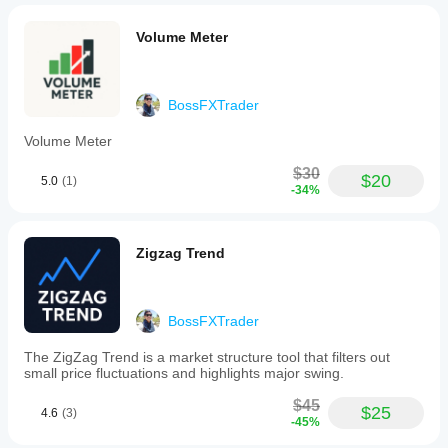
Seorang trader yang menguntungkan menggunakan alat 
Users
ini. 
can
Volume Meter
adjust
the
lookback
period
to
BossFXTrader
focus
on
Volume Meter
broader
historical
$30
$20
zones
5.0
(1)
-34%
or
more
recent
price
Zigzag Trend
levels,
and
set
the
BossFXTrader
vertical
size
The ZigZag Trend is a market structure tool that filters out
(zone
small price fluctuations and highlights major swing.
height)
of
$45
these
$25
4.6
(3)
areas
-45%
in