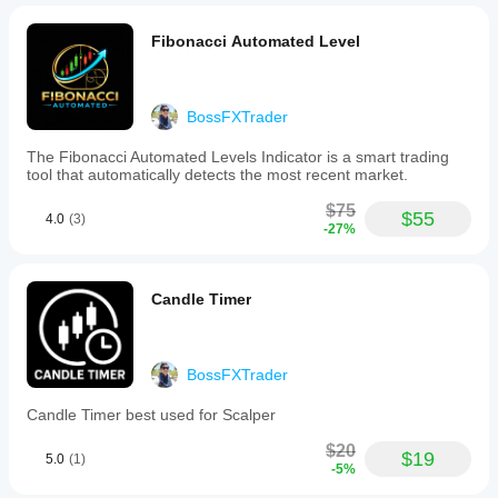
slowdowns,
while
Fibonacci Automated Level
support
zones
appear
in
green,
BossFXTrader
suggesting
possible
The Fibonacci Automated Levels Indicator is a smart trading
price
tool that automatically detects the most recent market.
bounces.
Traders
$75
$55
can
4.0
(3)
-27%
use
these
zones
alongside
Candle Timer
price
action
signals
such
BossFXTrader
as
candlestick
Candle Timer best used for Scalper
patterns
and
$20
other
$19
5.0
(1)
technical
-5%
indicators