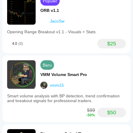
Populer
ORB v1.1
JacoSw
Opening Range Breakout v1.1 - Visuals + Stats
$25
4.0
(3)
Baru
VMM Volume Smart Pro
vmm15
Smart volume analysis with BP detection, trend confirmation
and breakout signals for professional traders.
$99
$50
-50%