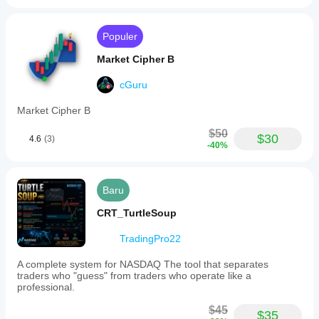
Populer
Market Cipher B
cGuru
Market Cipher B
$50
$30
4.6
(3)
-40%
Baru
CRT_TurtleSoup
TradingPro22
A complete system for NASDAQ The tool that separates
traders who "guess" from traders who operate like a
professional.
$45
$35