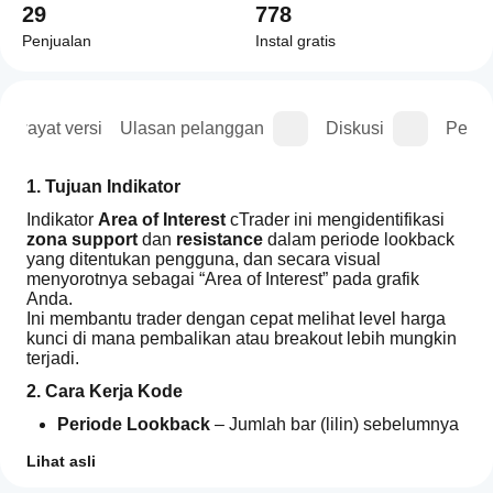
29
778
Penjualan
Instal gratis
Riwayat versi
Ulasan pelanggan
Diskusi
Perta
1. Tujuan Indikator
Indikator 
Area of Interest
 cTrader ini mengidentifikasi 
zona support
 dan 
resistance
 dalam periode lookback 
yang ditentukan pengguna, dan secara visual 
menyorotnya sebagai “Area of Interest” pada grafik 
Anda.
Ini membantu trader dengan cepat melihat level harga 
kunci di mana pembalikan atau breakout lebih mungkin 
terjadi.
2. Cara Kerja Kode
Periode Lookback
 – Jumlah bar (lilin) sebelumnya 
yang akan dipindai indikator untuk menemukan 
Lihat asli
harga tertinggi dan terendah.
Nilai lebih tinggi → zona yang lebih luas.
Bagaimana