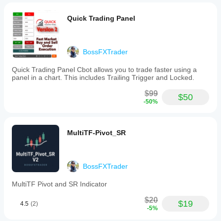
pips
for
Quick Trading Panel
better
visibility.
The
indicator
clears
BossFXTrader
previous
drawings
Quick Trading Panel Cbot allows you to trade faster using a
before
panel in a chart. This includes Trailing Trigger and Locked.
plotting
new
$99
$50
zones
-50%
to
maintain
chart
clarity.
MultiTF-Pivot_SR
Resistance
zones
are
displayed
BossFXTrader
in
red,
MultiTF Pivot and SR Indicator
indicating
potential
$20
price
$19
4.5
(2)
reversals
-5%
or