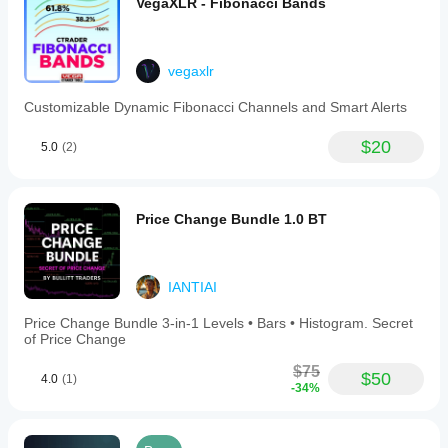
VegaXLR - Fibonacci Bands
vegaxlr
Customizable Dynamic Fibonacci Channels and Smart Alerts
$20
5.0
(2)
Price Change Bundle 1.0 BT
IANTIAI
Price Change Bundle 3-in-1 Levels • Bars • Histogram. Secret
of Price Change
$75
$50
4.0
(1)
-34%