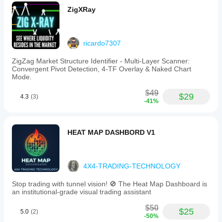
ZigXRay
ricardo7307
ZigZag Market Structure Identifier - Multi-Layer Scanner:
Convergent Pivot Detection, 4-TF Overlay & Naked Chart
Mode.
$49
$29
4.3
(3)
-41%
HEAT MAP DASHBORD V1
4X4-TRADING-TECHNOLOGY
Stop trading with tunnel vision! 🚫 The Heat Map Dashboard is
an institutional-grade visual trading assistant
$50
$25
5.0
(2)
-50%