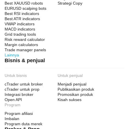
Best XAUUSD robots
Strategi Copy
EURUSD scalping bots
Best RSI indicators
Best ATR indicators
VWAP indicators
MACD indicators
Grid trading tools
Risk reward calculator
Margin calculators
Trade manager panels
Lainnya
Bisnis & penjual
Untuk bisnis
Untuk penjual
cTrader untuk broker
Menjadi penjual
cTrader untuk prop
Publikasikan produk
Integrasi broker
Promosikan produk
Open API
Kisah sukses
Program
Program afiliasi
Imbalan
Program duta merek