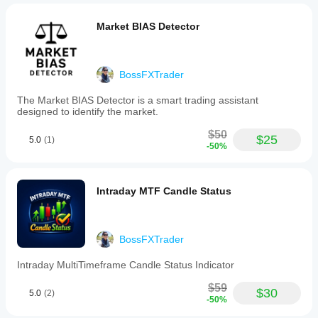
to
inform
Market BIAS Detector
trading
decisions.
Typical
applications
include
BossFXTrader
entering
long
The Market BIAS Detector is a smart trading assistant
positions
designed to identify the market.
near
support
$50
$25
zones,
5.0
(1)
-50%
trading
breakouts
above
resistance
Intraday MTF Candle Status
zones,
and
detecting
false
BossFXTrader
breakouts
by
Intraday MultiTimeframe Candle Status Indicator
observing
price
$59
wicks
$30
5.0
(2)
relative
-50%
to