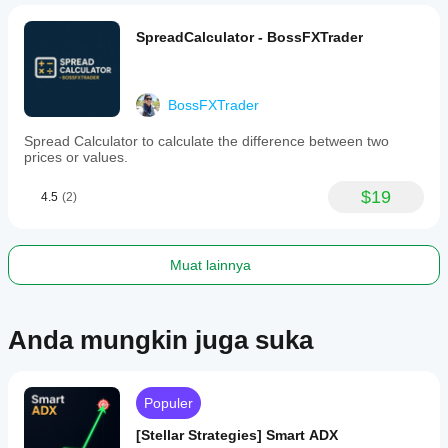
the
zones.
SpreadCalculator - BossFXTrader
The
indicator
supports
customization
to
BossFXTrader
suit
different
Spread Calculator to calculate the difference between two
trading
prices or values.
styles,
including
$19
scalping
4.5
(2)
and
swing
trading,
by
Muat lainnya
adjusting
the
lookback
period
Anda mungkin juga suka
and
zone
height
parameters.
Populer
Profil indikator
[Stellar Strategies] Smart ADX