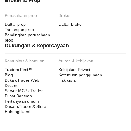
Broker & Prop
Perusahaan prop
Broker
Daftar prop
Daftar broker
Tantangan prop
Bandingkan perusahaan
prop
Dukungan & kepercayaan
Komunitas & bantuan
Aturan & kebijakan
Traders First™
Kebijakan Privasi
Blog
Ketentuan penggunaan
Buka cTrader Web
Hak cipta
Discord
Server MCP cTrader
Pusat Bantuan
Pertanyaan umum
Dasar cTrader & Store
Hubungi kami