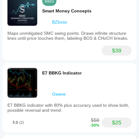
Baru
Smart Money Concepts
BZboss
Maps unmitigated SMC swing points. Draws infinite structure
lines until price touches them, labeling BOS & CHoCH breaks.
$39
E7 BBKG Indicator
Gwave
E7 BBKG indicator with 80% plus accuracy used to show both,
possible reversal and trend.
$50
$25
5.0
(2)
-50%