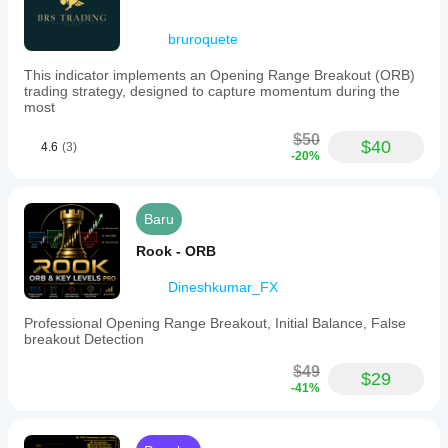
bruroquete
This indicator implements an Opening Range Breakout (ORB)
trading strategy, designed to capture momentum during the
most
$50
$40
4.6
(3)
-20%
Baru
Rook - ORB
Dineshkumar_FX
Professional Opening Range Breakout, Initial Balance, False
breakout Detection
$49
$29
-41%