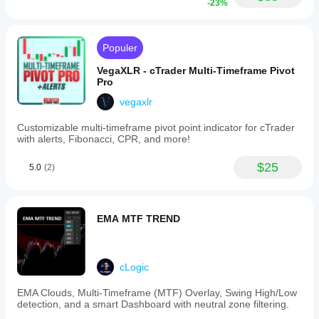
-23%
Populer
VegaXLR - cTrader Multi-Timeframe Pivot
Pro
vegaxlr
Customizable multi-timeframe pivot point indicator for cTrader
with alerts, Fibonacci, CPR, and more!
$25
5.0
(2)
EMA MTF TREND
cLogic
EMA Clouds, Multi-Timeframe (MTF) Overlay, Swing High/Low
detection, and a smart Dashboard with neutral zone filtering.