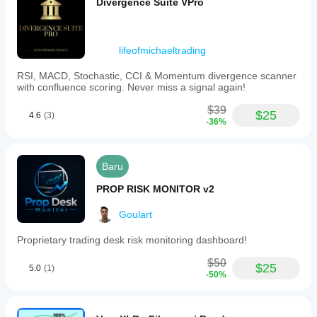
Divergence Suite VPro
lifeofmichaeltrading
RSI, MACD, Stochastic, CCI & Momentum divergence scanner
with confluence scoring. Never miss a signal again!
$39
$25
4.6
(3)
-36%
Baru
PROP RISK MONITOR v2
Goulart
Proprietary trading desk risk monitoring dashboard!
$50
$25
5.0
(1)
-50%