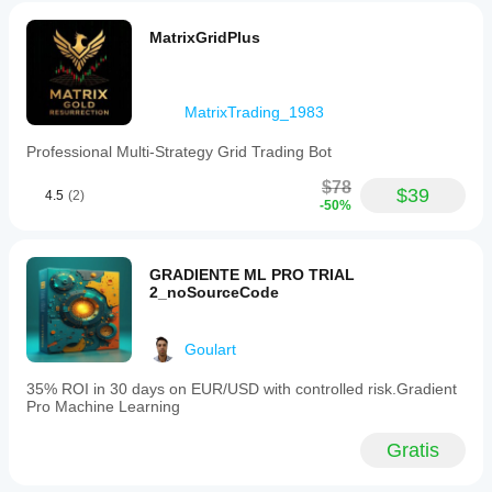
MatrixGridPlus
MatrixTrading_1983
Professional Multi-Strategy Grid Trading Bot
$78
$39
4.5
(2)
-50%
GRADIENTE ML PRO TRIAL
2_noSourceCode
Goulart
35% ROI in 30 days on EUR/USD with controlled risk.Gradient
Pro Machine Learning
Gratis