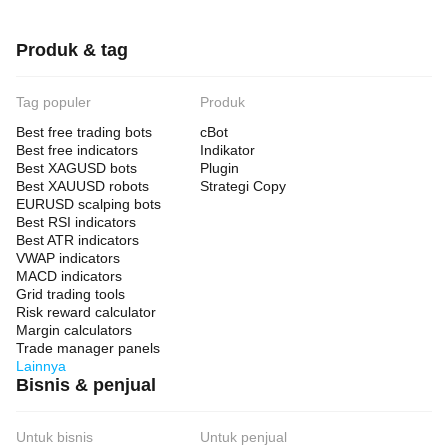
Produk & tag
Tag populer
Produk
Best free trading bots
cBot
Best free indicators
Indikator
Best XAGUSD bots
Plugin
Best XAUUSD robots
Strategi Copy
EURUSD scalping bots
Best RSI indicators
Best ATR indicators
VWAP indicators
MACD indicators
Grid trading tools
Risk reward calculator
Margin calculators
Trade manager panels
Lainnya
Bisnis & penjual
Untuk bisnis
Untuk penjual