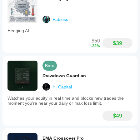
Fabioso
Hedging AI
$50
$39
-22%
Baru
Drawdown Guardian
H_Capital
Watches your equity in real time and blocks new trades the
moment you're near your daily or max loss limit.
$49
EMA Crossover Pro