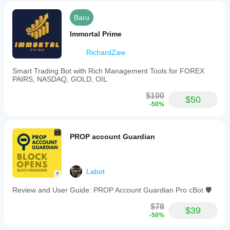
Baru
Immortal Prime
RichardZaw
Smart Trading Bot with Rich Management Tools for FOREX
PAIRS, NASDAQ, GOLD, OIL
$100
$50
-50%
PROP account Guardian
Labot
Review and User Guide: PROP Account Guardian Pro cBot 🛡️
$78
$39
-50%