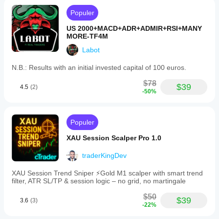
Populer
US 2000+MACD+ADR+ADMIR+RSI+MANY
MORE-TF4M
Labot
N.B.: Results with an initial invested capital of 100 euros.
$78
$39
4.5
(2)
-50%
Populer
XAU Session Scalper Pro 1.0
traderKingDev
XAU Session Trend Sniper ⚡️Gold M1 scalper with smart trend
filter, ATR SL/TP & session logic – no grid, no martingale
$50
$39
3.6
(3)
-22%