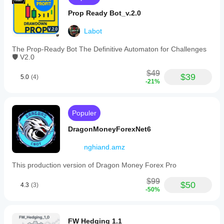
eksekusi.
Pengujian bot
Prop Ready Bot_v.2.0
di lingkungan
Anda sendiri
Labot
akan
membantu
The Prop-Ready Bot The Definitive Automaton for Challenges
Anda
🛡️ V2.0
memahami
kinerja bot
$49
$39
5.0
(4)
dalam
-21%
penggunaan
sesungguhnya.
Populer
DragonMoneyForexNet6
nghiand.amz
This production version of Dragon Money Forex Pro
$99
$50
4.3
(3)
-50%
FW Hedging 1.1