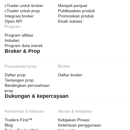
cTrader untuk broker
Menjadi penjual
cTrader untuk prop
Publikasikan produk
Integrasi broker
Promosikan produk
Open API
Kisah sukses
Program
Program afiliasi
Imbalan
Program duta merek
Broker & Prop
Perusahaan prop
Broker
Daftar prop
Daftar broker
Tantangan prop
Bandingkan perusahaan
prop
Dukungan & kepercayaan
Komunitas & bantuan
Aturan & kebijakan
Traders First™
Kebijakan Privasi
Blog
Ketentuan penggunaan