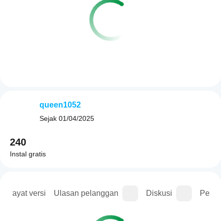
queen1052
Sejak
01/04/2025
240
Instal gratis
Riwayat versi
Ulasan pelanggan
Diskusi
Perta