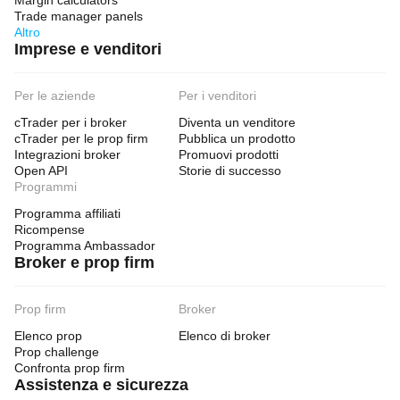
Margin calculators
Trade manager panels
Altro
Imprese e venditori
Per le aziende
Per i venditori
cTrader per i broker
Diventa un venditore
cTrader per le prop firm
Pubblica un prodotto
Integrazioni broker
Promuovi prodotti
Open API
Storie di successo
Programmi
Programma affiliati
Ricompense
Programma Ambassador
Broker e prop firm
Prop firm
Broker
Elenco prop
Elenco di broker
Prop challenge
Confronta prop firm
Assistenza e sicurezza