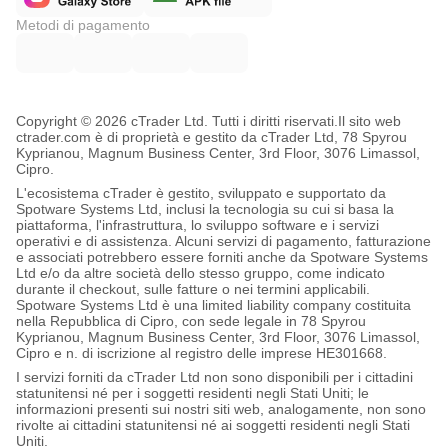
Metodi di pagamento
Copyright © 2026 cTrader Ltd. Tutti i diritti riservati.
Il sito web
ctrader.com è di proprietà e gestito da cTrader Ltd, 78 Spyrou
Kyprianou, Magnum Business Center, 3rd Floor, 3076 Limassol,
Cipro.
L'ecosistema cTrader è gestito, sviluppato e supportato da
Spotware Systems Ltd, inclusi la tecnologia su cui si basa la
piattaforma, l'infrastruttura, lo sviluppo software e i servizi
operativi e di assistenza. Alcuni servizi di pagamento, fatturazione
e associati potrebbero essere forniti anche da Spotware Systems
Ltd e/o da altre società dello stesso gruppo, come indicato
durante il checkout, sulle fatture o nei termini applicabili.
Spotware Systems Ltd è una limited liability company costituita
nella Repubblica di Cipro, con sede legale in 78 Spyrou
Kyprianou, Magnum Business Center, 3rd Floor, 3076 Limassol,
Cipro e n. di iscrizione al registro delle imprese HE301668.
I servizi forniti da cTrader Ltd non sono disponibili per i cittadini
statunitensi né per i soggetti residenti negli Stati Uniti; le
informazioni presenti sui nostri siti web, analogamente, non sono
rivolte ai cittadini statunitensi né ai soggetti residenti negli Stati
Uniti.