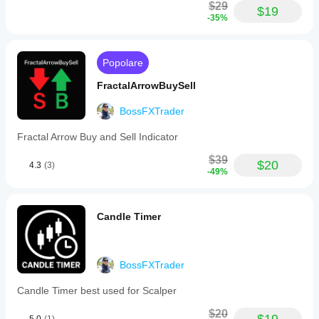
$29
$19
-35%
Popolare
FractalArrowBuySell
BossFXTrader
Fractal Arrow Buy and Sell Indicator
$39
$20
4.3
(3)
-49%
Candle Timer
BossFXTrader
Candle Timer best used for Scalper
$20