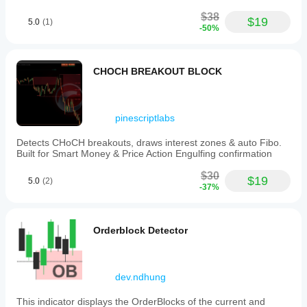
$38
$19
5.0
(1)
-50%
CHOCH BREAKOUT BLOCK
pinescriptlabs
Detects CHoCH breakouts, draws interest zones & auto Fibo.
Built for Smart Money & Price Action Engulfing confirmation
$30
$19
5.0
(2)
-37%
Orderblock Detector
dev.ndhung
This indicator displays the OrderBlocks of the current and