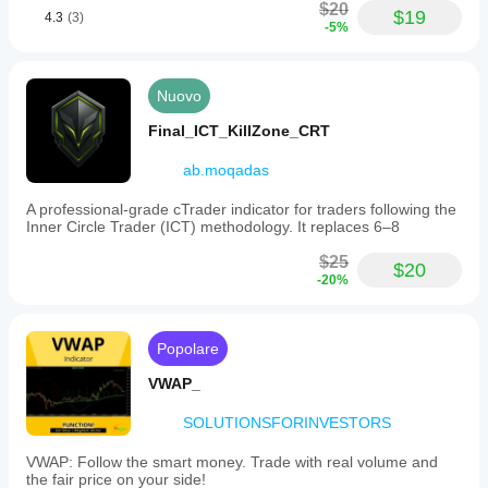
$20
$19
4.3
(3)
-5%
Nuovo
Final_ICT_KillZone_CRT
ab.moqadas
A professional-grade cTrader indicator for traders following the
Inner Circle Trader (ICT) methodology. It replaces 6–8
$25
$20
-20%
Popolare
VWAP_
SOLUTIONSFORINVESTORS
VWAP: Follow the smart money. Trade with real volume and
the fair price on your side!