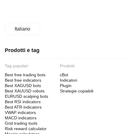
Italiano
Prodotti e tag
Tag popolari
Prodotti
Best free trading bots
cBot
Best free indicators
Indicatori
Best XAGUSD bots
Plugin
Best XAUUSD robots
Strategie copiabili
EURUSD scalping bots
Best RSI indicators
Best ATR indicators
VWAP indicators
MACD indicators
Grid trading tools
Risk reward calculator