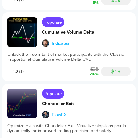
$19
5.0
(1)
-5%
Popolare
Cumulative Volume Delta
Indicates
Unlock the true intent of market participants with the Classic
Proportional Cumulative Volume Delta CVD!
$35
$19
4.0
(1)
-46%
Popolare
Chandelier Exit
FlowFX
Optimize exits with Chandelier Exit! Visualize stop-loss points
dynamically for improved trading precision and safety.