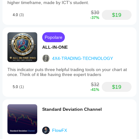
higher timeframe, made by ICT's student.
$30
$19
4.0
(3)
-37%
Popolare
ALL-IN-ONE
4X4-TRADING-TECHNOLOGY
This indicator puts three helpful trading tools on your chart at
once. Think of it like having three expert traders
$32
$19
5.0
(1)
-41%
Standard Deviation Channel
FlowFX