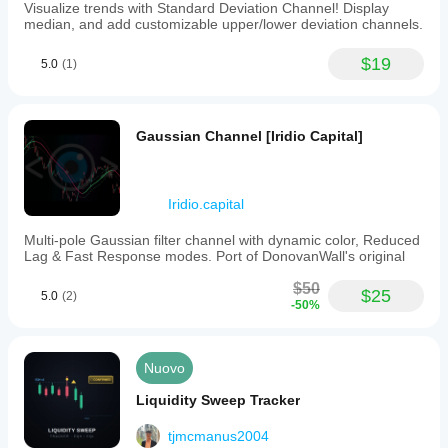
Visualize trends with Standard Deviation Channel! Display
median, and add customizable upper/lower deviation channels.
$19
5.0
(1)
Gaussian Channel [Iridio Capital]
Iridio.capital
Multi-pole Gaussian filter channel with dynamic color, Reduced
Lag & Fast Response modes. Port of DonovanWall's original
$50
$25
5.0
(2)
-50%
Nuovo
Liquidity Sweep Tracker
tjmcmanus2004