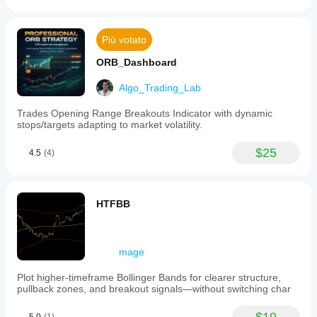
periodi per
regolati?
capire
Sì, puoi
come si
modificare
Più votato
comporta
i parametri
in diverse
per
ORB_Dashboard
condizioni
adattare
di
l'indicatore
Algo_Trading_Lab
mercato.
alla tua
strategia.
Trades Opening Range Breakouts Indicator with dynamic
stops/targets adapting to market volatility.
$25
4.5
(4)
HTFBB
mage
Plot higher-timeframe Bollinger Bands for clearer structure,
pullback zones, and breakout signals—without switching char