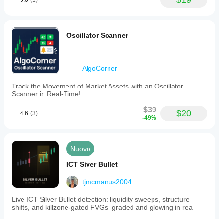
$19
5.0
(1)
Oscillator Scanner
AlgoCorner
Track the Movement of Market Assets with an Oscillator
Scanner in Real-Time!
$39
$20
4.6
(3)
-49%
Nuovo
ICT Siver Bullet
tjmcmanus2004
Live ICT Silver Bullet detection: liquidity sweeps, structure
shifts, and killzone-gated FVGs, graded and glowing in rea