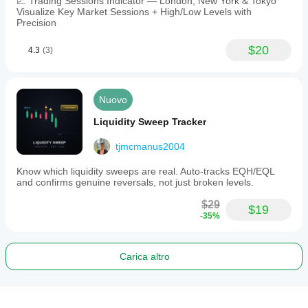
📈 Trading Sessions Indicator — London, New York & Tokyo
Visualize Key Market Sessions + High/Low Levels with
Precision
$20
4.3
(3)
Nuovo
Liquidity Sweep Tracker
tjmcmanus2004
Know which liquidity sweeps are real. Auto-tracks EQH/EQL
and confirms genuine reversals, not just broken levels.
$29
$19
-35%
Carica altro