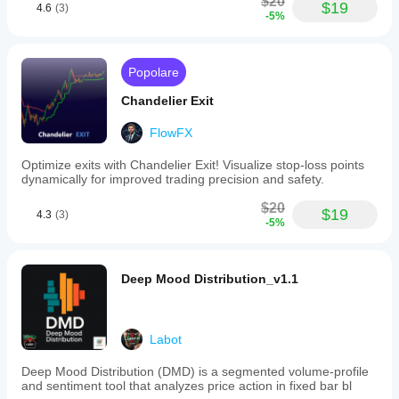
$20
$19
for
4.6
(3)
-5%
use
across
various
markets
Popolare
including
Forex,
Chandelier Exit
stocks,
commodities,
FlowFX
indices,
and
Optimize exits with Chandelier Exit! Visualize stop-loss points
cryptocurrencies.
dynamically for improved trading precision and safety.
Profilo indicatore
$20
$19
4.3
(3)
-5%
Deep Mood Distribution_v1.1
Labot
Deep Mood Distribution (DMD) is a segmented volume-profile
and sentiment tool that analyzes price action in fixed bar bl