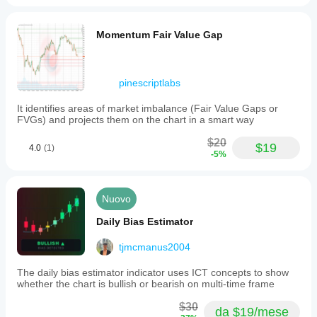
conditions
and
can
Momentum Fair Value Gap
highlight
momentum
divergences.
A
pinescriptlabs
multi-
timeframe
It identifies areas of market imbalance (Fair Value Gaps or
option
FVGs) and projects them on the chart in a smart way
allows
calculation
$20
of
$19
4.0
(1)
the
-5%
SMI
from
a
Nuovo
higher
timeframe
Daily Bias Estimator
while
displaying
it
tjmcmanus2004
on
the
The daily bias estimator indicator uses ICT concepts to show
current
whether the chart is bullish or bearish on multi-time frame
chart,
helping
$30
da $19/mese
to