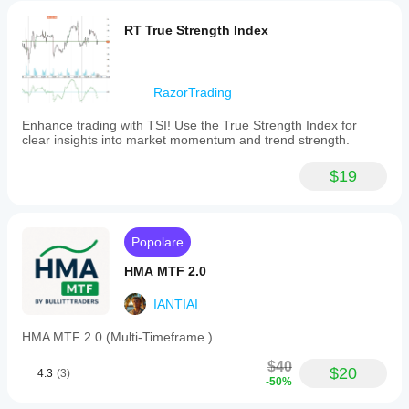
momentum
line,
RT True Strength Index
an
EMA-
based
signal
RazorTrading
line
for
Enhance trading with TSI! Use the True Strength Index for
crossovers
clear insights into market momentum and trend strength.
and
confirmation,
and
$19
reference
levels
for
overbought,
Popolare
oversold,
and
HMA MTF 2.0
the
zero
midpoint.
IANTIAI
Traders
use
HMA MTF 2.0 (Multi-Timeframe )
the
zero
$40
$20
line
4.3
(3)
-50%
as
a