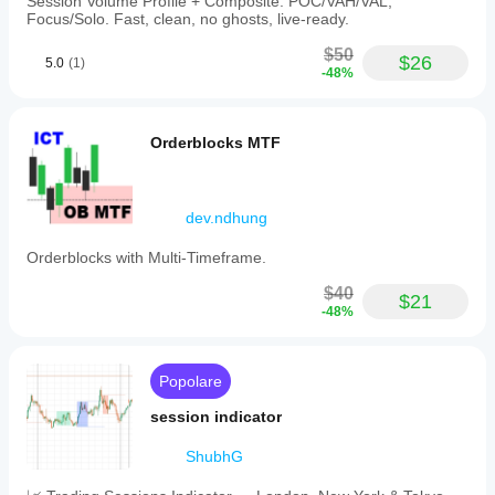
Session Volume Profile + Composite. POC/VAH/VAL,
Focus/Solo. Fast, clean, no ghosts, live-ready.
$50
$26
5.0
(1)
-48%
Orderblocks MTF
dev.ndhung
Orderblocks with Multi-Timeframe.
$40
$21
-48%
Popolare
session indicator
ShubhG