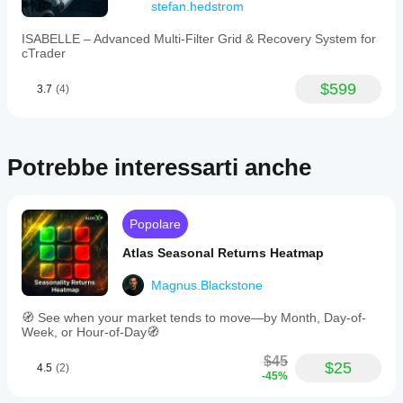
and
stefan.hedstrom
-100
slippage
and
need a
+100.
ISABELLE – Advanced Multi-Filter Grid & Recovery System for
line in
Default
cTrader
the
overbought
notes.
and
$599
3.7
(4)
oversold
levels
are
set
at
Potrebbe interessarti anche
+40
and
-40,
respectively,
Popolare
to
highlight
Atlas Seasonal Returns Heatmap
momentum
extremes.
The
Magnus.Blackstone
indicator
plots
🧭 See when your market tends to move—by Month, Day-of-
three
Week, or Hour-of-Day🧭
key
elements:
$45
$25
the
4.5
(2)
-45%
main
SMI