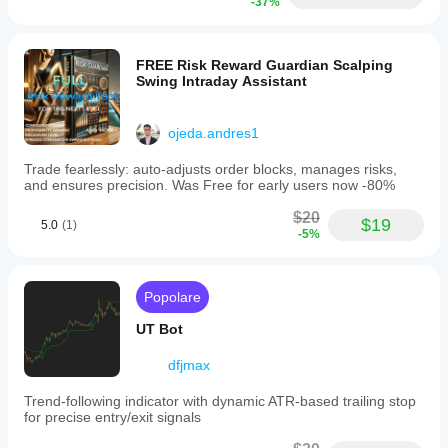
-37%
filter
noise
and
improve
FREE Risk Reward Guardian Scalping
signal
Swing Intraday Assistant
quality.
User
inputs
ojeda.andres1
include
lookback
Trade fearlessly: auto-adjusts order blocks, manages risks,
lengths
and ensures precision. Was Free for early users now -80%
for
%K
$20
and
$19
5.0
(1)
%D,
-5%
signal
line
EMA
Popolare
length,
overbought/oversold
UT Bot
levels,
and
timeframe
dfjmax
selection.
The
Trend-following indicator with dynamic ATR-based trailing stop
indicator
for precise entry/exit signals
is
designed