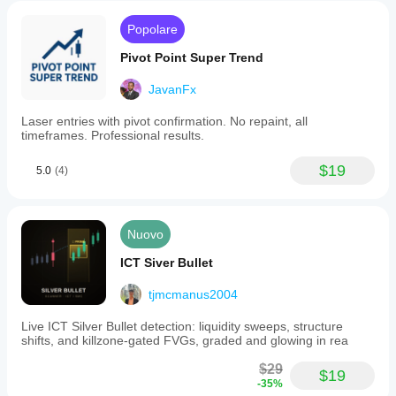
directional
filter
Popolare
to
identify
Pivot Point Super Trend
bullish
or
JavanFx
bearish
pressure
Laser entries with pivot confirmation. No repaint, all
and
timeframes. Professional results.
trade
pullbacks
via
$19
5.0
(4)
SMI
and
signal
line
Nuovo
crossovers.
It
ICT Siver Bullet
also
supports
mean-
tjmcmanus2004
reversion
strategies
Live ICT Silver Bullet detection: liquidity sweeps, structure
by
shifts, and killzone-gated FVGs, graded and glowing in rea
signaling
fades
$29
$19
from
-35%
overbought/oversold