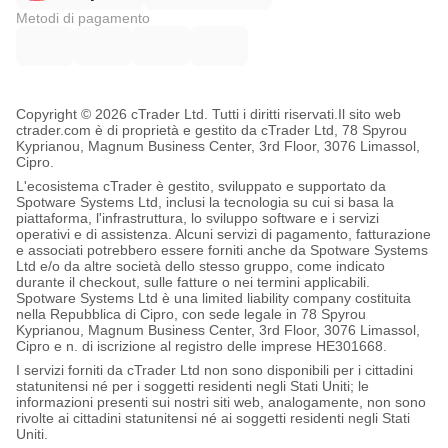
Metodi di pagamento
Copyright © 2026 cTrader Ltd. Tutti i diritti riservati.
Il sito web
ctrader.com è di proprietà e gestito da cTrader Ltd, 78 Spyrou
Kyprianou, Magnum Business Center, 3rd Floor, 3076 Limassol,
Cipro.
L'ecosistema cTrader è gestito, sviluppato e supportato da
Spotware Systems Ltd, inclusi la tecnologia su cui si basa la
piattaforma, l'infrastruttura, lo sviluppo software e i servizi
operativi e di assistenza. Alcuni servizi di pagamento, fatturazione
e associati potrebbero essere forniti anche da Spotware Systems
Ltd e/o da altre società dello stesso gruppo, come indicato
durante il checkout, sulle fatture o nei termini applicabili.
Spotware Systems Ltd è una limited liability company costituita
nella Repubblica di Cipro, con sede legale in 78 Spyrou
Kyprianou, Magnum Business Center, 3rd Floor, 3076 Limassol,
Cipro e n. di iscrizione al registro delle imprese HE301668.
I servizi forniti da cTrader Ltd non sono disponibili per i cittadini
statunitensi né per i soggetti residenti negli Stati Uniti; le
informazioni presenti sui nostri siti web, analogamente, non sono
rivolte ai cittadini statunitensi né ai soggetti residenti negli Stati
Uniti.