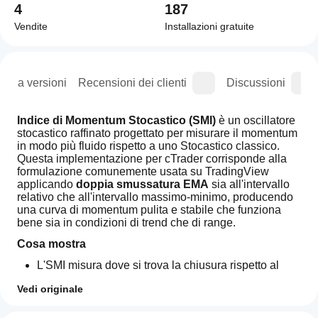
4
187
Vendite
Installazioni gratuite
ogia versioni
Recensioni dei clienti
Discussioni
Indice di Momentum Stocastico (SMI)
 è un oscillatore 
stocastico raffinato progettato per misurare il momentum 
in modo più fluido rispetto a uno Stocastico classico. 
Questa implementazione per cTrader corrisponde alla 
formulazione comunemente usata su TradingView 
applicando 
doppia smussatura EMA
 sia all'intervallo 
relativo che all'intervallo massimo-minimo, producendo 
una curva di momentum pulita e stabile che funziona 
bene sia in condizioni di trend che di range.
Cosa mostra
L'SMI misura dove si trova la chiusura rispetto al 
punto medio dell'intervallo massimo-minimo recente, 
Vedi originale
normalizzato e scalato.
I valori tendono a oscillare tra 
-100 e +100
.
Come
Riepilogo AI
I livelli di riferimento di ipercomprato/ipervenduto 