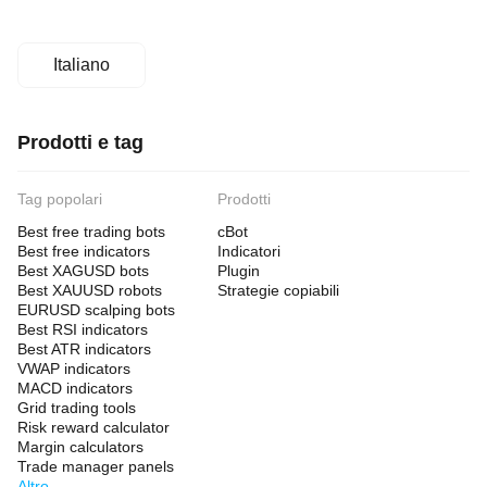
Italiano
Prodotti e tag
Tag popolari
Prodotti
Best free trading bots
cBot
Best free indicators
Indicatori
Best XAGUSD bots
Plugin
Best XAUUSD robots
Strategie copiabili
EURUSD scalping bots
Best RSI indicators
Best ATR indicators
VWAP indicators
MACD indicators
Grid trading tools
Risk reward calculator
Margin calculators
Trade manager panels
Altro