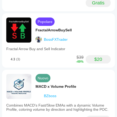
Gratis
Popolare
FractalArrowBuySell
BossFXTrader
Fractal Arrow Buy and Sell Indicator
$39
$20
4.3
(3)
-49%
Nuovo
MACD x Volume Profile
BZboss
Combines MACD's Fast/Slow EMAs with a dynamic Volume
Profile, coloring volume by direction and highlighting the POC.