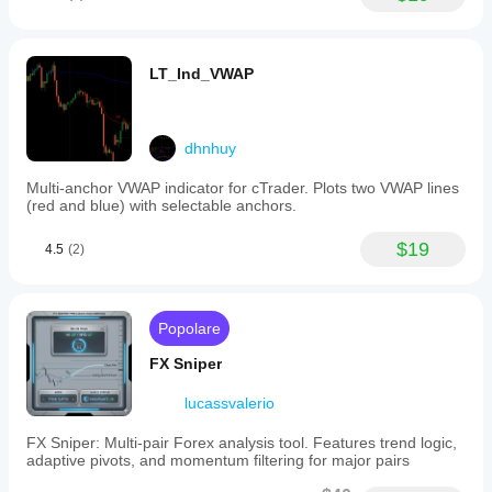
LT_Ind_VWAP
dhnhuy
Multi-anchor VWAP indicator for cTrader. Plots two VWAP lines
(red and blue) with selectable anchors.
$19
4.5
(2)
Popolare
FX Sniper
lucassvalerio
FX Sniper: Multi-pair Forex analysis tool. Features trend logic,
adaptive pivots, and momentum filtering for major pairs