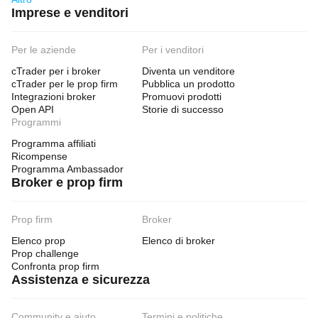
Imprese e venditori
Per le aziende
Per i venditori
cTrader per i broker
Diventa un venditore
cTrader per le prop firm
Pubblica un prodotto
Integrazioni broker
Promuovi prodotti
Open API
Storie di successo
Programmi
Programma affiliati
Ricompense
Programma Ambassador
Broker e prop firm
Prop firm
Broker
Elenco prop
Elenco di broker
Prop challenge
Confronta prop firm
Assistenza e sicurezza
Community e aiuto
Termini e politiche