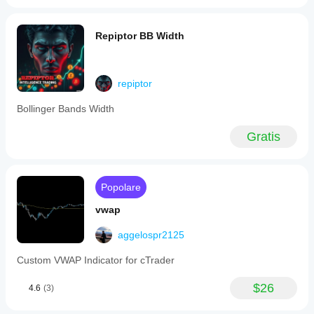
Repiptor BB Width
repiptor
Bollinger Bands Width
Gratis
Popolare
vwap
aggelospr2125
Custom VWAP Indicator for cTrader
$26
4.6
(3)