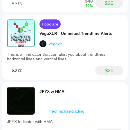
$40
$20
4.6
(3)
-50%
Popolare
VegaXLR - Unlimited Trendline Alerts
vegaxlr
This is an indicator that can alert you about trendlines,
horizontal lines and vertical lines.
$20
5.0
(3)
JPYX w HMA
lifeofmichaeltrading
JPYX Indicator with HMA