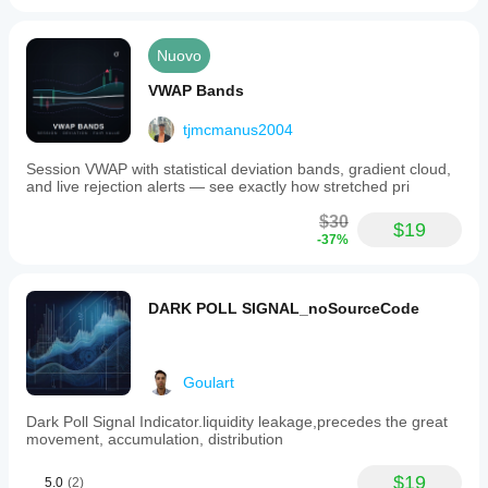
Nuovo
VWAP Bands
tjmcmanus2004
Session VWAP with statistical deviation bands, gradient cloud,
and live rejection alerts — see exactly how stretched pri
$30
$19
-37%
DARK POLL SIGNAL_noSourceCode
Goulart
Dark Poll Signal Indicator.liquidity leakage,precedes the great
movement, accumulation, distribution
$19
5.0
(2)