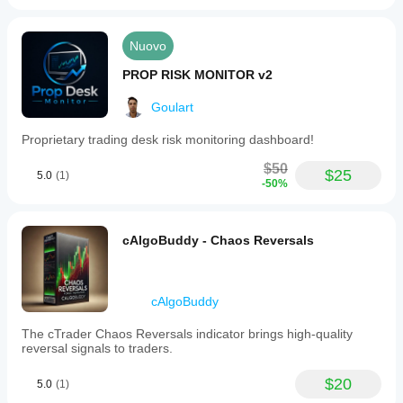
Nuovo
PROP RISK MONITOR v2
Goulart
Proprietary trading desk risk monitoring dashboard!
$50
$25
5.0
(1)
-50%
cAlgoBuddy - Chaos Reversals
cAlgoBuddy
The cTrader Chaos Reversals indicator brings high-quality
reversal signals to traders.
$20
5.0
(1)