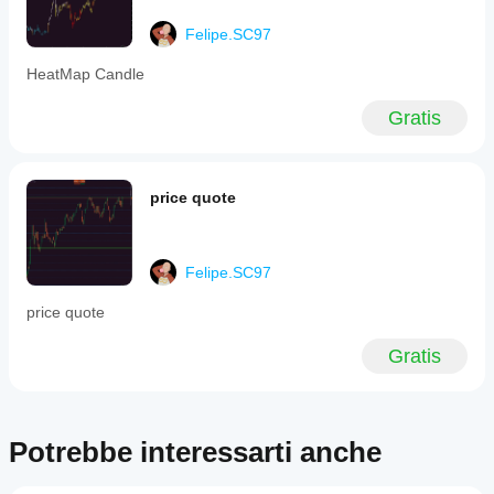
markets,
timeframes,
Felipe.SC97
or
trading
HeatMap Candle
styles.
Profilo indicatore
Gratis
price quote
Felipe.SC97
price quote
Gratis
Potrebbe interessarti anche