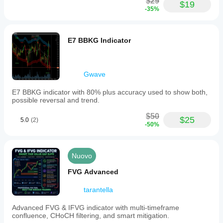
$29
$19
-35%
E7 BBKG Indicator
Gwave
E7 BBKG indicator with 80% plus accuracy used to show both,
possible reversal and trend.
$50
$25
5.0
(2)
-50%
Nuovo
FVG Advanced
tarantella
Advanced FVG & IFVG indicator with multi-timeframe
confluence, CHoCH filtering, and smart mitigation.