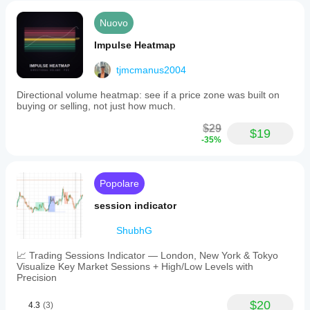
Nuovo
Impulse Heatmap
tjmcmanus2004
Directional volume heatmap: see if a price zone was built on
buying or selling, not just how much.
$29
$19
-35%
Popolare
session indicator
ShubhG
📈 Trading Sessions Indicator — London, New York & Tokyo
Visualize Key Market Sessions + High/Low Levels with
Precision
$20
4.3
(3)