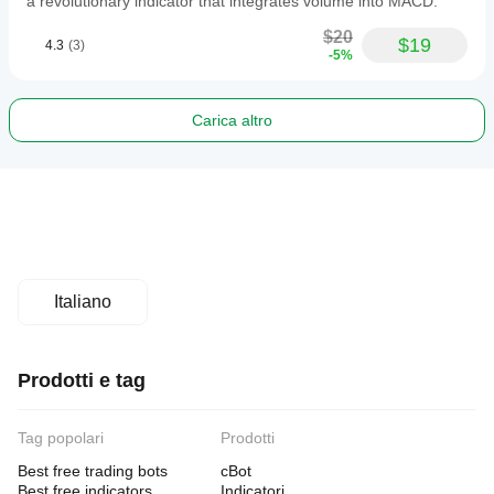
a revolutionary indicator that integrates volume into MACD.
$20
$19
4.3
(3)
-5%
Carica altro
Italiano
Prodotti e tag
Tag popolari
Prodotti
Best free trading bots
cBot
Best free indicators
Indicatori