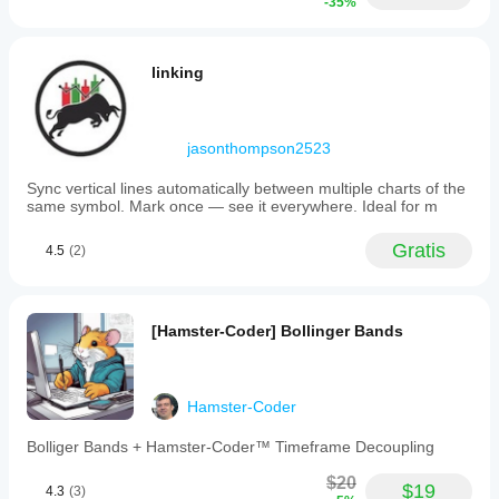
-35%
linking
jasonthompson2523
Sync vertical lines automatically between multiple charts of the
same symbol. Mark once — see it everywhere. Ideal for m
Gratis
4.5
(2)
[Hamster-Coder] Bollinger Bands
Hamster-Coder
Bolliger Bands + Hamster-Coder™ Timeframe Decoupling
$20
$19
4.3
(3)