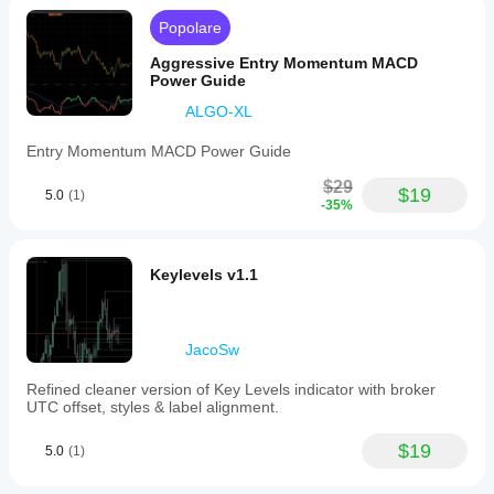
Popolare
Aggressive Entry Momentum MACD
Power Guide
ALGO-XL
Entry Momentum MACD Power Guide
$29
$19
5.0
(1)
-35%
Keylevels v1.1
JacoSw
Refined cleaner version of Key Levels indicator with broker
UTC offset, styles & label alignment.
$19
5.0
(1)