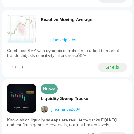
Reactive Moving Average
pinescriptlabs
Combines SMA with dynamic correlation to adapt to market
trends. Adjusts sensitivity, filters noise🚀📉
Gratis
5.0
(1)
Nuovo
Liquidity Sweep Tracker
tjmcmanus2004
Know which liquidity sweeps are real. Auto-tracks EQH/EQL
and confirms genuine reversals, not just broken levels.