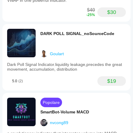
VWAP in one powerful indicator.
$40
$30
-25%
DARK POLL SIGNAL_noSourceCode
Goulart
Dark Poll Signal Indicator.liquidity leakage,precedes the great
movement, accumulation, distribution
$19
5.0
(2)
Popolare
SmartBot-Volume MACD
nvcong89