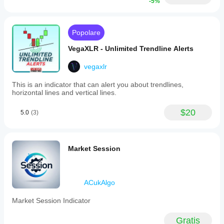
-5%
Popolare
VegaXLR - Unlimited Trendline Alerts
vegaxlr
This is an indicator that can alert you about trendlines,
horizontal lines and vertical lines.
$20
5.0
(3)
Market Session
ACukAlgo
Market Session Indicator
Gratis