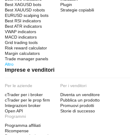
Best XAGUSD bots
Plugin
Best XAUUSD robots
Strategie copiabili
EURUSD scalping bots
Best RSI indicators
Best ATR indicators
VWAP indicators
MACD indicators
Grid trading tools
Risk reward calculator
Margin calculators
Trade manager panels
Altro
Imprese e venditori
Per le aziende
Per i venditori
cTrader per i broker
Diventa un venditore
cTrader per le prop firm
Pubblica un prodotto
Integrazioni broker
Promuovi prodotti
Open API
Storie di successo
Programmi
Programma affiliati
Ricompense