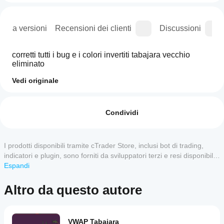
ogia versioni
Recensioni dei clienti
Discussioni
corretti tutti i bug e i colori invertiti tabajara vecchio 
eliminato
Vedi originale
Come
Riepilogo AI
posso
Recensioni: 1
Tabajara
iniziare a
Condividi
corrigido[fix]
is
utilizzare
5
100 %
a
un
4
0 %
trading
indicatore?
I prodotti disponibili tramite cTrader Store, inclusi bot di trading,
indicator
3
0 %
that
Una volta
indicatori e plugin, sono forniti da sviluppatori terzi e resi disponibili
Quali app
addresses
2
installato,
0 %
esclusivamente a scopo informativo e di accesso tecnico. cTrader
Espandi
and
cTrader
aggiungi
Store non è un broker e non fornisce consulenze in materia di
1
0 %
corrects
supportano
un'istanza
investimento, raccomandazioni individualizzate o garanzie di risultati
all
Altro da questo autore
per
gli
bugs
futuri.
iniziare a
indicatori
and
utilizzare
color
dello
l'indicatore
inversion
Recensioni dei clienti
Store?
VWAP Tabajara