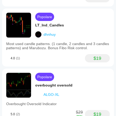
Popolare
LT_Ind_Candles
dhnhuy
Most used candle patterns. (1 candle, 2 candles and 3 candles
patterns) and Marubozu. Bonus Fibo Risk control.
$19
4.0
(1)
Popolare
overbought oversold
ALGO-XL
Overbought Oversold Indicator
$29
$19
5.0
(2)