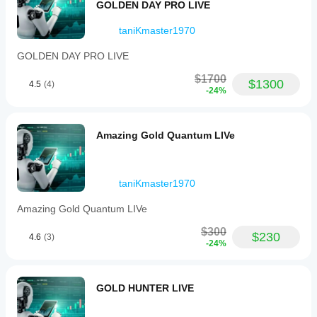
合が
GOLDEN DAY PRO LIVE
推奨最低資本
あり
500€ – 1,000€
 最小ボリュームと中程度のリスクで
ま
taniKmaster1970
の使用向け
す。
2,000€以上
 長期的により柔軟で安定した使用のた
GOLDEN DAY PRO LIVE
ボッ
め
トを
$1700
ご自
$1300
4.5
(4)
ボットには組み込みの保護機能（SL、ATRボラティ
-24%
身の
リティチェック、最大取引数、エクイティストッ
環境
プ）があります。
でテ
小さいアカウントでも動作可能ですが、資本が多い
スト
Amazing Gold Quantum LIVe
ほど安定性が向上します。
する
こと
で、
📌 推奨レバレッジ
実際
taniKmaster1970
の使
レバレッジは
必須ではありません
が、効率的なDAX取
Amazing Gold Quantum LIVe
用状
引のために以下が推奨されます：
況で
$300
のパ
推奨最小レバレッジ：1:20
$230
4.6
(3)
-24%
フォ
最適レバレッジ：1:50 – 1:100
ーマ
これにより以下が保証されます：
ンス
を理
GOLD HUNTER LIVE
取引に十分な証拠金
解す
SL/TP設定の柔軟性向上
るの
DAXの高いボラティリティによる早期ストップアウ