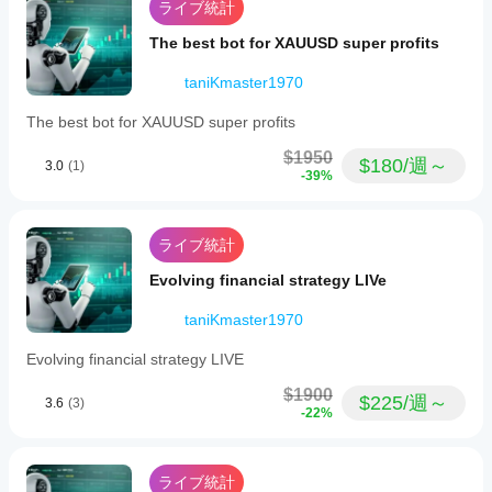
ローカル
ライブ統計
ま
アクティブな取引に十分な証拠金
には
ュー
実行は
す。
SL/TP設定の柔軟性向上
をお
どう
The best bot for XAUUSD super profits
cTrader
DAXのボラティリティによる早期ストップアウトの
願い
すれ
Windows
防止
しま
ばよ
taniKmaster1970
と
す。
ボットは
cTrader
いで
片側につき1トレードのみ
（または設定した制
The best bot for XAUUSD super profits
限に従って）使用し、過剰なエクスポージャーを作りま
Macでし
す
せん。
かサポー
か？
$1950
トされて
$180/週～
3.0
(1)
以前に取
-39%
いませ
より
引をした
ん。
📌 取引時間
良い
ことのな
結果
いデモ口
DAX Pro Traderは、DAXがより予測可能に動く高流動
ライブ統計
座でcBot
を得
性のヨーロッパ取引セッションに合わせて設計されてい
を実行
るた
Evolving financial strategy LIVe
ます。
し、時間
めに
をかけて
推奨取引時間（CET/CEST）：
cBot
taniKmaster1970
そのアク
の設
08:00 – 22:00 CET
（公式市場の拡張時間）
ティビテ
Evolving financial strategy LIVE
定を
理想的には：
09:00 – 18:00 CET
、シグナル品質が
ィを監視
最適
最も高い時間帯（EU/UKセッション）
します。
$1900
$225/週～
3.6
(3)
化す
さまざま
-22%
ボットは
24時間365日
稼働可能ですが、組み込みの時間
べき
な市場環
フィルターにより以下が保証されます：
境で一貫
です
性、ドロ
か？
取引量の少ない夜間セッションの回避
ライブ統計
ーダウ