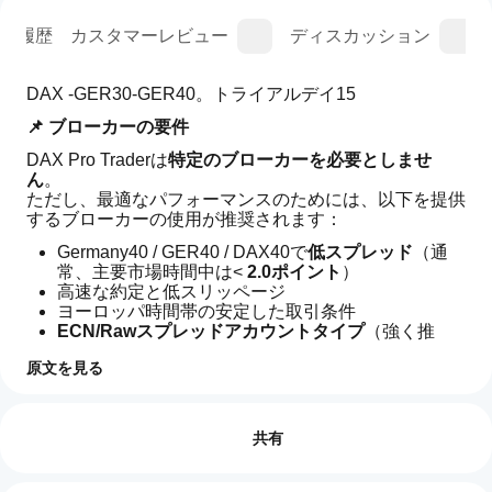
ン履歴
カスタマーレビュー
ディスカッション
DAX -GER30-GER40。トライアルデイ15
📌 ブローカーの要件
DAX Pro Traderは
特定のブローカーを必要としませ
ん
。
ただし、最適なパフォーマンスのためには、以下を提供
するブローカーの使用が推奨されます：
Germany40 / GER40 / DAX40で
低スプレッド
（通
常、主要市場時間中は< 
2.0ポイント
）
高速な約定と低スリッページ
ヨーロッパ時間帯の安定した取引条件
ECN/Rawスプレッドアカウントタイプ
（強く推
奨）
原文を見る
👉 このボットは、標準契約仕様で
取引プロフィール
cBot
Germany40/GER40/DAX40のシンボルを提供する
任意
を開
レビュー: 0
のcTraderブローカー
と互換性があります。
始す
共有
るに
はど
📌 最低資本要件