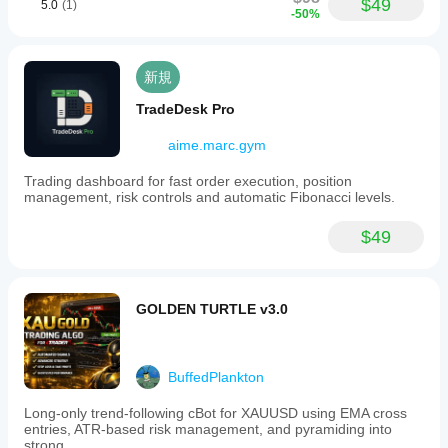
$49
5.0
(1)
-50%
新規
TradeDesk Pro
aime.marc.gym
Trading dashboard for fast order execution, position
management, risk controls and automatic Fibonacci levels.
$49
GOLDEN TURTLE v3.0
BuffedPlankton
Long-only trend-following cBot for XAUUSD using EMA cross
entries, ATR-based risk management, and pyramiding into
strong