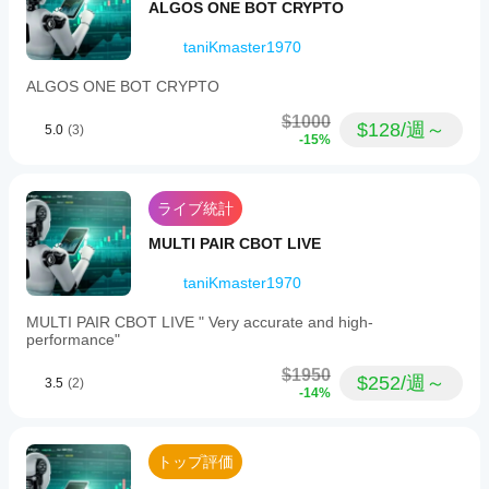
ライブ取引にはVPS推奨
マン
ALGOS ONE BOT CRYPTO
こと
最適なエントリーのためにスプレッドは
3～5ポイン
スを
も、
ト未満
であること
taniKmaster1970
発揮
提供
しま
📌 ブローカーの要件
され
ALGOS ONE BOT CRYPTO
た
す
最
DAX Pro Traderは
特定のブローカーを必要としません
適化
か？
$1000
が、最適な結果を得るためには以下を提供するブローカ
$128/週～
5.0
(3)
ファ
-15%
パフ
ーの利用が推奨されます：
イル
ォー
を使
Germany40 / GER40 / DAX40で
低スプレッド
（通
マン
用す
常、主要市場時間中は< 
2.0ポイント
）
スは
ライブ統計
るこ
高速な約定と低スリッページ
ブロ
とも
ヨーロッパ時間帯の安定した取引条件
ーカ
MULTI PAIR CBOT LIVE
でき
ECN/Rawタイプの口座（強く推奨）
ーの
ま
条
taniKmaster1970
👉 
す。
このボットは、標準契約のGermany40/GER40/DAX
件、
シンボルを提供する任意のcTraderブローカーと互換性
スプ
MULTI PAIR CBOT LIVE " Very accurate and high-
があります。
performance"
レッ
ド、
$1950
執行
$252/週～
3.5
(2)
-14%
📌 最低資本要件
品質
によ
推奨最低資本は、ブローカーの最低ロットサイズと
って
DAXの変動性に依存します。
異な
トップ評価
適切に運用するために：
る場