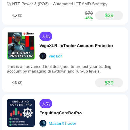
🚀 HTF Power 3 (PO3) – Automated ICT AMD Strategy
$70
$39
4.5
(2)
-45%
人気
VegaXLR - cTrader Account Protector
vegaxlr
This is an advanced tool designed to protect your trading
account by managing drawdown and run-up levels.
$39
4.3
(3)
人気
EngulfingCoreBotPro
MasterXTrader