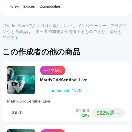
うす
カスタマーレビュー
Forex
Indices
Commodities
推奨資本は、ブローカーの最低ロットサイズとDAX指
れば
数の固有の変動性に依存します。
よい
すべて
5
4
3
2
です
推奨最低資本
cTrader Storeで入手可能な取引ボット、インジケーター、プラグイ
か？
この
€500 – €1,000
 最小取引量と中程度のリスク用
ンなどの商品は、第三者の開発者が提供するものであり、情報と技
cBot
商品
€2,000以上
 ライブ取引での安定性と柔軟性向上の
術の取得のみを目的としてご利用いただけます。cTrader Storeはブ
展開する
どの
をイ
には
ため
ローカーではなく、投資助言や個人的な推奨を行うことも、将来の
cTrader
ンス
まだ
パフォーマンスを保証することもありません。
アプリ
この作成者の他の商品
トー
ボットには組み込みの保護機能（ストップロス、ATRボ
レビ
ルし
がcBot
ラティリティフィルター、最大取引数制限、エクイティ
ュー
た
ストップ）があります。
をサポ
があ
ら、
小さいアカウントでも動作可能ですが、資本が多いほど
ートし
りま
ライブ統計
その
安定性が自然に向上します。
ていま
せ
クラ
ん。
すか？
MatrixGridSentinel Live
ウド
お使
cBotのク
また
いに
📌 推奨レバレッジ
cBot
taniKmaster1970
ラウド実
はロ
なっ
のパ
行はすべ
ーカ
レバレッジは必須ではありませんが、効率的なDAX取
たこ
MatrixGridSentinel Live
フォ
ての
ルの
引のために以下が推奨されます：
とが
cTrader
ーマ
イン
ある
$1650
アプリで
推奨最小レバレッジ：1:20
$225/週～
ンス
3.0
(1)
スタ
方
-10%
サポート
最適レバレッジ：1:50 – 1:100
ンス
をテ
は、
されてい
を開
スト
ぜひ
これにより以下が保証されます：
ますが、
始し
する
レビ