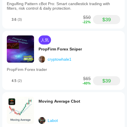
Engulfing Pattern cBot Pro: Smart candlestick trading with
filters, risk control & daily protection.
$50
$39
3.6
(3)
-22%
人気
PropFirm Forex Sniper
cryptowhale1
PropFirm Forex trader
$65
$39
4.5
(2)
-40%
Moving Average Cbot
Labot