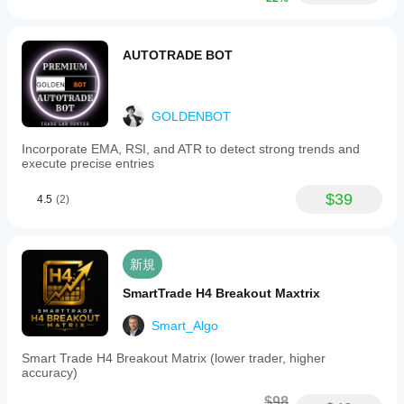
AUTOTRADE BOT
GOLDENBOT
Incorporate EMA, RSI, and ATR to detect strong trends and
execute precise entries
$39
4.5
(2)
新規
SmartTrade H4 Breakout Maxtrix
Smart_Algo
Smart Trade H4 Breakout Matrix (lower trader, higher
accuracy)
$98