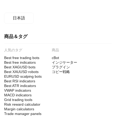
日本語
商品＆タグ
人気のタグ
商品
Best free trading bots
cBot
Best free indicators
インジケーター
Best XAGUSD bots
プラグイン
Best XAUUSD robots
コピー戦略
EURUSD scalping bots
Best RSI indicators
Best ATR indicators
VWAP indicators
MACD indicators
Grid trading tools
Risk reward calculator
Margin calculators
Trade manager panels