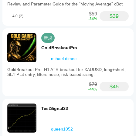
Review and Parameter Guide for the "Moving Average" cBot
$59
$39
4.0
(2)
-34%
新規
GoldBreakoutPro
mihael.dimec
GoldBreakout Pro: H1 ATR breakout for XAUUSD; long+short,
SL/TP at entry, filters noise, risk-based sizing.
$79
$45
-44%
TestSignal23
queen1052