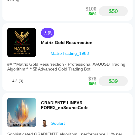
$100
$50
-50%
人気
Matrix Gold Resurrection
MatrixTrading_1983
## **Matrix Gold Resurrection - Professional XAUUSD Trading
Algorithm** **🏆 Advanced Gold Trading Bot
$78
$39
4.3
(3)
-50%
GRADIENTE LINEAR
FOREX_noSourceCode
Goulart
Sophisticated GRADIENTE algorithm , performance 11% per