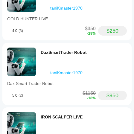
に役
トの回避
立ち
taniKmaster1970
ま
ボットは片側につき1トレードのみ（または設定した
GOLD HUNTER LIVE
す。
制限に従って）使用し、高いエクスポージャーには
なりません。
$350
$250
4.0
(3)
📌 取引時間 / 営業時間
-29%
DAX Pro Traderは
高流動性のヨーロッパセッション
に
基づいて動作し、DAXがより安定し予測可能になりま
す。
DaxSmartTrader Robot
推奨時間（CET/CEST）：
08:00 – 22:00 CET
（公式市場の拡張時間）
taniKmaster1970
理想的には： 
09:00 – 18:00 CET
、最も信頼できる
シグナルの時間帯（EU/UKセッション）
Dax Smart Trader Robot
ボットは24時間365日稼働可能ですが、時間フィルター
$1150
により以下が保証されます：
$950
5.0
(2)
-18%
夜間の低ボリュームセッションの回避
スプレッド拡大時のリスク軽減
実際の市場流動性がある期間のみエントリー
IRON SCALPER LIVE
すべての取引時間はボット内で完全に設定可能で
す。