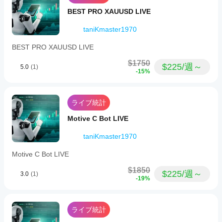
スプレッド拡大時のリスク軽減
ブロ
ン、およ
cBot
実際の市場流動性がある期間のみエントリー
BEST PRO XAUUSD LIVE
ーカ
び動作に
を実
ーと
すべての稼働時間はボット内で完全に設定可能です。
ご注目く
行す
taniKmaster1970
市況
ださい。
に合
る前
cTrader
BEST PRO XAUUSD LIVE
わせ
にパ
Windows
📌 シンボル要件
て
ラメ
と
$1750
cBot
$225/週～
5.0
(1)
ボットは以下のシンボルに最適化されています：
ータ
cTrader
-15%
を
最
ーを
Macで
適化
GER40、GER30、Germany40、DAX40
は、過去
調整
する
の市場デ
推奨セットアップ
すべ
こと
ライブ統計
ータを使
きで
で、
タイムフレーム： 
M30
用して
す
Motive C Bot LIVE
パフ
最大推奨スプレッド： 
3～5ポイント
（ユーザー設
cBotをバ
ォー
か？
定可能）
ックテス
taniKmaster1970
マン
cBot
トできま
要件：
スを
cBot
はデ
す。
Motive C Bot LIVE
大幅
はす
フォ
GER40/Germany40/DAX40を提供する任意の
に向
べて
ルト
cTraderブローカー
$1850
上さ
$225/週～
3.0
(1)
のパ
の口
最低資本： 
500～1,000€
（推奨： 
-19%
2,000€以上
）
せる
ラメ
座で
レバレッジ： 
最低1:20
、 
推奨1:50～1:100
こと
ータ
同じ
タイムフレーム： 
M30
がで
ーで
パフ
推奨取引時間： 
09:00～18:00 CET
きま
ライブ統計
開始
推奨アカウントタイプ： 
ECN/Rawスプレッド
ォー
す。
する