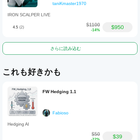
📌 シンボル要件
taniKmaster1970
ボットは以下のシンボルに対応しています：
IRON SCALPER LIVE
GER40
、
GER30
、
Germany40
、
DAX40
推奨タイムフレーム： 
M30
$1100
$950
4.5
(2)
推奨最大スプレッド： 
3～5ポイントまで
（ボット
-14%
で設定可能）
さらに読み込む
⚠️ 重要な警告
免責事項
：取引には重大なリスクが伴います。この
ロボットはライブ使用前にデモで十分にテストする
これも好きかも
必要があります。過去のパフォーマンスは将来の結
果を保証するものではありません。
FW Hedging 1.1
Fabioso
Hedging AI
$50
$39
-22%