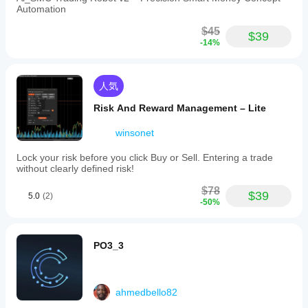
Automation
$45
$39
-14%
人気
Risk And Reward Management – Lite
winsonet
Lock your risk before you click Buy or Sell. Entering a trade
without clearly defined risk!
$78
$39
5.0
(2)
-50%
PO3_3
ahmedbello82