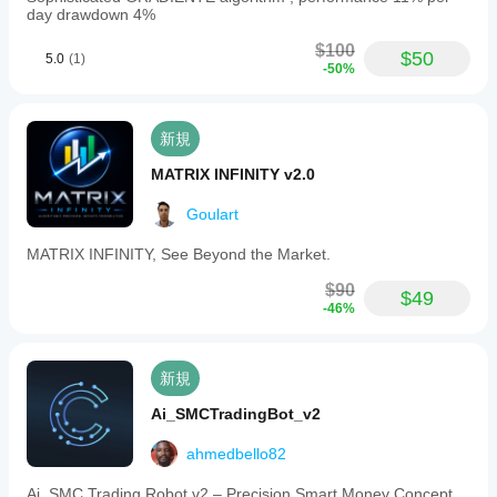
day drawdown 4%
$100
$50
5.0
(1)
-50%
新規
MATRIX INFINITY v2.0
Goulart
MATRIX INFINITY, See Beyond the Market.
$90
$49
-46%
新規
Ai_SMCTradingBot_v2
ahmedbello82
Ai_SMC Trading Robot v2 – Precision Smart Money Concept