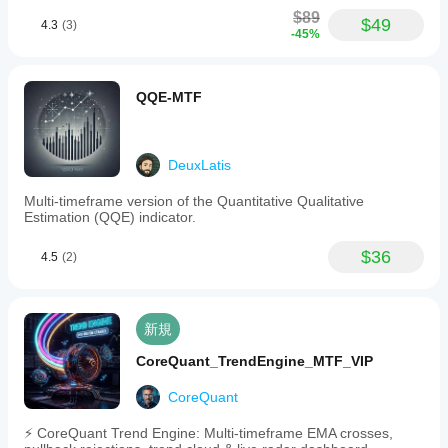
$89
$49
4.3
(3)
-45%
QQE-MTF
DeuxLatis
Multi-timeframe version of the Quantitative Qualitative
Estimation (QQE) indicator.
$36
4.5
(2)
新規
CoreQuant_TrendEngine_MTF_VIP
CoreQuant
⚡ CoreQuant Trend Engine: Multi-timeframe EMA crosses,