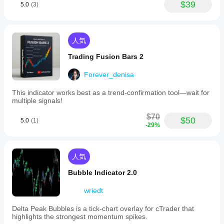
$39
5.0
(3)
人気
Trading Fusion Bars 2
Forever_denisa
This indicator works best as a trend-confirmation tool—wait for
multiple signals!
$70
$50
5.0
(1)
-29%
人気
Bubble Indicator 2.0
wriedt
Delta Peak Bubbles is a tick‑chart overlay for cTrader that
highlights the strongest momentum spikes.