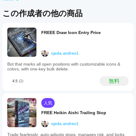
よい
には
ローカーではなく、投資助言や個人的な推奨を行うことも、将来の
です
まだ
パフォーマンスを保証することもありません。
この作成者の他の商品
か？
レビ
ュー
インジ
Storeの
があ
ケータ
インジ
りま
ーをイ
FREEE Draw Icon Entry Price
ケータ
せ
ンスト
ん。
ールし
ーをサ
お使
たら、
ポート
いに
インス
してい
ojeda.andres1
なっ
タンス
るのは
たこ
を追加
Bot that marks all open positions with customizable icons &
どの
とが
する
colors, with one-key bulk delete.
cTrader
ある
と、テ
アプリ
方
クニカ
無料
4.5
(2)
です
は、
ル分析
か？
ぜひ
にイン
レビ
ジケー
カスタム
イン
ュー
ターを
インジケ
人気
をお
使用で
ジケ
ーターは
願い
きるよ
ータ
FREE Heikin Aishi Trailing Stop
cTrader
しま
うにな
Windows
ーを
す。
りま
ojeda.andres1
と
テス
す。
cTrader
トす
Trade fearlessly: auto-adjusts stops, manages risk, and locks
Macでの