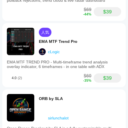
pullback rejections, trend cloud & live radar dashboard
$69
$39
-44%
人気
EMA MTF Trend Pro
cLogic
EMA MTF TREND PRO - Multi-timeframe trend analysis
overlay indicator, 6 timeframes - in one table with ADX
$60
$39
4.0
(2)
-35%
ORB by SLA
sirlunchalot