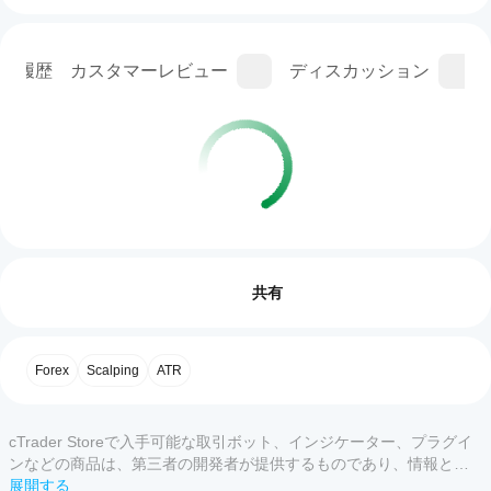
ン履歴
カスタマーレビュー
ディスカッション
インジケーターのプロフィール
イン
ジケ
レビュー: 0
ータ
共有
ーの
使用
を開
カスタマーレビュー
Forex
Scalping
ATR
始す
るに
すべて
5
4
3
2
はど
cTrader Storeで入手可能な取引ボット、インジケーター、プラグイ
うす
この
ンなどの商品は、第三者の開発者が提供するものであり、情報と技
れば
商品
術の取得のみを目的としてご利用いただけます。cTrader Storeはブ
展開する