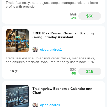
境で
を変更
Trade fearlessly: auto-adjusts stops, manages risk, and locks
の挙
profits with precision
するこ
動を
とで、
ご確
$51
インジ
$50
認く
-2%
ケータ
ださ
ーを戦
い。
略に適
応させ
FREE Risk Reward Guardian Scalping
ること
Swing Intraday Assistant
ができ
ます。
ojeda.andres1
Trade fearlessly: auto-adjusts order blocks, manages risks,
and ensures precision. Was Free for early users now -80%
$20
$19
5.0
(1)
-5%
Tradingview Economic Calendar onn
Chart
ojeda.andres1