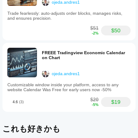
ojeda.andres1
Trade fearlessly: auto-adjusts order blocks, manages risks,
and ensures precision.
$51
$50
-2%
FREEE Tradingview Economic Calendar
on Chart
ojeda.andres1
Customizable window inside your platform, access to any
website Calendar Was Free for early users now -50%
$20
$19
4.6
(3)
-5%
これも好きかも