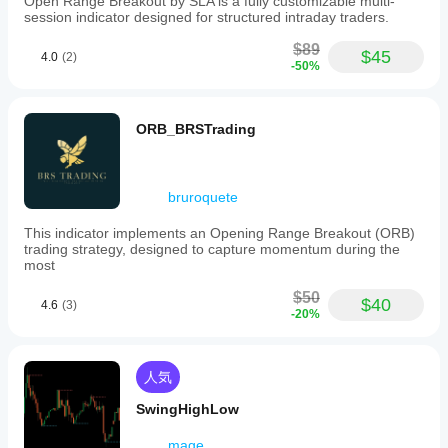
Open Range Breakout by SLA is a fully customizable multi-
session indicator designed for structured intraday traders.
$89
$45
4.0
(2)
-50%
ORB_BRSTrading
bruroquete
This indicator implements an Opening Range Breakout (ORB)
trading strategy, designed to capture momentum during the
most
$50
$40
4.6
(3)
-20%
人気
SwingHighLow
mage