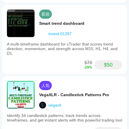
新規
Smart trend dashboard
invest.01287
A multi-timeframe dashboard for cTrader that scores trend
direction, momentum, and strength across M15, H1, H4, and
D1.
$70
$50
-29%
人気
VegaXLR - Candlestick Patterns Pro
vegaxlr
Identify 34 candlestick patterns, track trends across
timeframes, and get instant alerts with this powerful trading tool