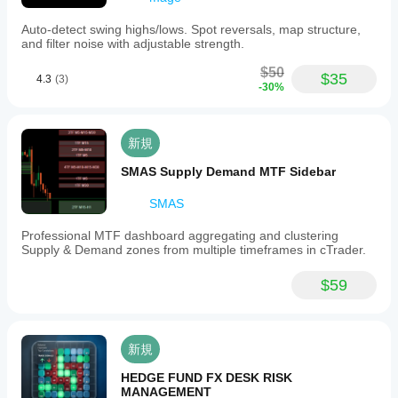
Auto-detect swing highs/lows. Spot reversals, map structure,
and filter noise with adjustable strength.
$50
$35
4.3
(3)
-30%
新規
SMAS Supply Demand MTF Sidebar
SMAS
Professional MTF dashboard aggregating and clustering
Supply & Demand zones from multiple timeframes in cTrader.
$59
新規
HEDGE FUND FX DESK RISK
MANAGEMENT