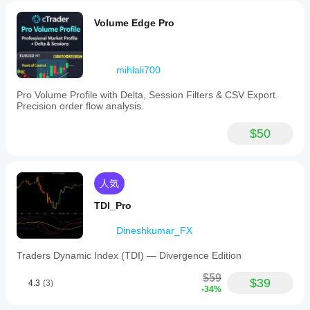
Volume Edge Pro
mihlali700
Pro Volume Profile with Delta, Session Filters & CSV Export.
Precision order flow analysis.
$50
人気
TDI_Pro
Dineshkumar_FX
Traders Dynamic Index (TDI) — Divergence Edition
$59
$39
4.3
(3)
-34%