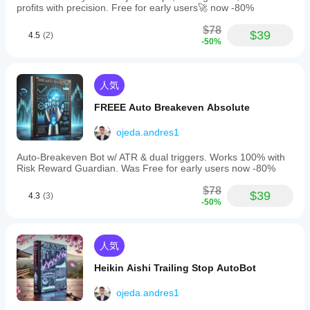
るに
profits with precision. Free for early users🚀 now -80%
み利用可
はど
能です。
うす
$78
$39
4.5
(2)
-50%
れば
よい
です
か？
人気
さま
FREEE Auto Breakeven Absolute
イン
ざま
ジケ
な通
ojeda.andres1
ータ
貨ペ
アや
ーの
Auto-Breakeven Bot w/ ATR & dual triggers. Works 100% with
期間
パラ
Risk Reward Guardian. Was Free for early users now -80%
に
イ
メー
ンジ
$78
ター
$39
4.3
(3)
ケー
-50%
を調
ター
整す
を適
べき
用
し
人気
です
て、
か？
さま
Heikin Aishi Trailing Stop AutoBot
ざま
はい。
な市
パラメ
ojeda.andres1
場環
ーター