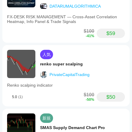
DATARUMALGORITHMICA
FX‑DESK RISK MANAGEMENT — Cross‑Asset Correlation
Heatmap, Info Panel & Trade Signals
$100
$59
-41%
人気
renko super scalping
PrivateCapitalTrading
Renko scalping indicator
$100
$50
5.0
(1)
-50%
新規
SMAS Supply Demand Chart Pro