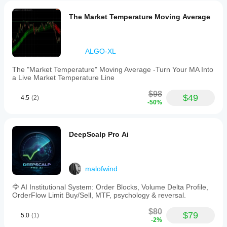
The Market Temperature Moving Average
ALGO-XL
The "Market Temperature" Moving Average -Turn Your MA Into
a Live Market Temperature Line
$98
$49
4.5
(2)
-50%
DeepScalp Pro Ai
malofwind
🦅 AI Institutional System: Order Blocks, Volume Delta Profile,
OrderFlow Limit Buy/Sell, MTF, psychology & reversal.
$80
$79
5.0
(1)
-2%