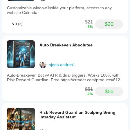
Customizable window inside your platform, access to any
website Calendar
$21
$20
5.0
(2)
-5%
Auto Breakeven Absolutee
ojeda.andres1
Auto-Breakeven Bot w/ ATR & dual triggers. Works 100% with
Risk Reward Guardian. Free https://ctrader.com/products/612
$51
$50
-2%
Risk Reward Guardian Scalping Swing
Intraday Assistant