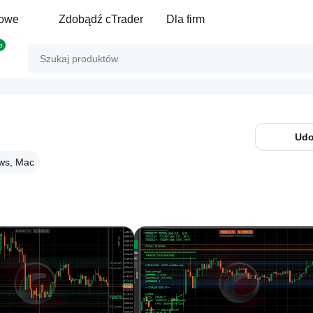
gowe
Zdobądź cTrader
Dla firm
p
Udo
ws, Mac