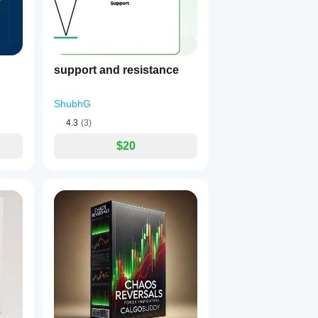
support and resistance
ShubhG
4.3
(3)
$20