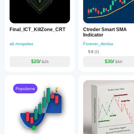
Final_ICT_KillZone_CRT
Ctreder Smart SMA
Indicator
ab.moqadas
Forever_denisa
5.0
(2)
$20
/
$30
/
$25
$50
Popularne