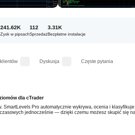
241.62K
112
3.31K
i
Zysk w pipsach
Sprzedaż
Bezpłatne instalacje
 klientów
Dyskusja
Częste pytania
ziomów dla cTrader
. SmartLevels Pro automatycznie wykrywa, ocenia i klasyfikuje
zasowych jednocześnie — dzięki czemu możesz skupić się na 