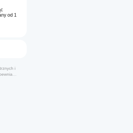
c 
ny od 1 
o-
 
rznych i
apewnia
starsze 
drzutami 