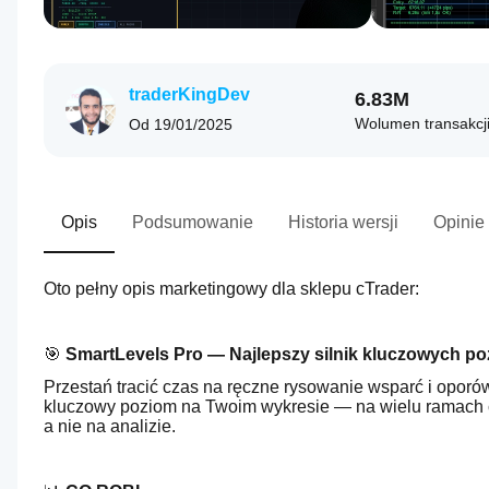
traderKingDev
6.83M
Wolumen transakcj
Od
19/01/2025
Opis
Podsumowanie
Historia wersji
Opinie
Oto pełny opis marketingowy dla sklepu cTrader:
🎯 
SmartLevels Pro — Najlepszy silnik kluczowych po
Przestań tracić czas na ręczne rysowanie wsparć i oporów
kluczowy poziom na Twoim wykresie — na wielu ramach c
a nie na analizie.