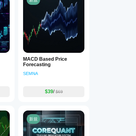
新規
MACD Based Price
Forecasting
SEMNA
$39
/
$69
新規