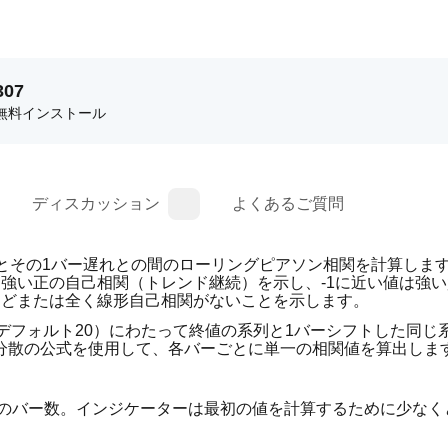
307
無料インストール
ディスカッション
よくあるご質問
内で各終値とその1バー遅れとの間のローリングピアソン相関を計算しま
い値は強い正の自己相関（トレンド継続）を示し、-1に近い値は強
んどまたは全く線形自己相関がないことを示します。
ウ（デフォルト20）にわたって終値の系列と1バーシフトした同じ
分散の公式を使用して、各バーごとに単一の相関値を算出しま
ウィンドウ内のバー数。インジケーターは最初の値を計算するために少な