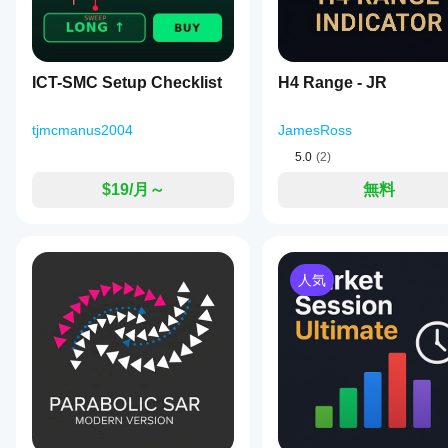
standard
covariance
and
variance
formulas
ICT-SMC Setup Checklist
H4 Range - JR
to
generate
a
tjmcmanus2004
JamesRoss
single
correlation
5.0
(2)
value
per
$19/月～
無料
bar.
Traders
can
use
this
人気
indicator
to
identify
trend
strength
or
potential
reversals,
applying
threshold
crossings