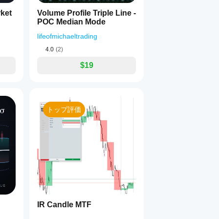
rket
Volume Profile Triple Line -
POC Median Mode
lifeofmichaeltrading
4.0
(2)
$19
トップ評価
IR Candle MTF