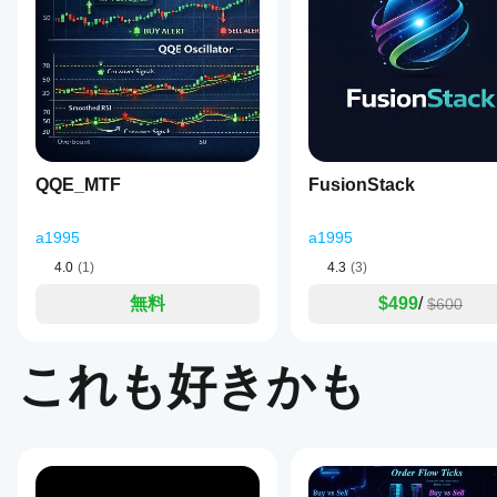
window,
ュー
ケータ
制限事項と注意点
ンスト
typically
があ
ールし
ーをサ
set
値を計算するには少なくともPeriod+1バーが必要。
りま
たら、
ポート
to
ウィンドウ内の価格分散がゼロ（価格がフラット）で
せ
インス
20
してい
の結果を生じることがある。適切なPeriod値を使
ん。
タンス
bars.
るのは
このインジケーターは線形のラグ1相関のみを測定
お使
It
を追加
どの
単独のトレーディングシステムではなく、戦略内で
いに
measures
する
cTrader
the
なっ
と、テ
ギャラリーに含める推奨例
lag-
アプリ
たこ
クニカ
QQE_MTF
FusionStack
1
です
とが
ル分析
EURUSD H1、Period=20でトレンドフェーズ中
autocorrelation
ある
か？
にイン
BTCUSD 1H、振動挙動と負の相関期間を示す例。
of
方
a1995
ジケー
XAUUSD 15分、短いPeriodでのスキャルピング使
a1995
price
カスタム
は、
イン
ターを
data,
インジケ
4.0
(1)
4.3
(3)
ぜひ
producing
使用で
ジケ
ーターは
レビ
values
きるよ
ータ
cTrader
無料
$499
/
$600
between
ュー
うにな
Windows
ーを
-1
をお
りま
と
テス
and
願い
す。
cTrader
+1.
トす
これも好きかも
しま
Macでの
Values
るに
す。
near
み利用可
はど
+1
能です。
うす
indicate
strong
れば
positive
よい
autocorrelation,