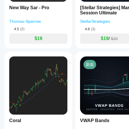
or
sustained
New Way Sar - Pro
[Stellar Strategies] Ma
changes
Session Ultimate
in
correlation
Thomas-Sparrow
StellarStrategies
as
4.5
(2)
4.6
(3)
signals.
It
$19
$19
/
$20
is
useful
for
trend-
following
strategies
新規
when
correlation
is
positive
and
for
mean-
reversion
tactics
when
correlation
is
Coral
VWAP Bands
negative.
The