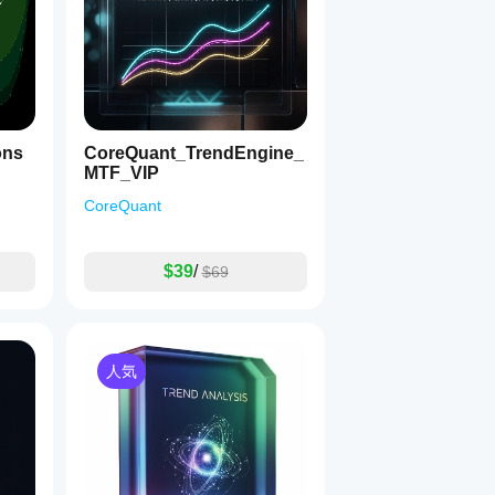
ons
CoreQuant_TrendEngine_
MTF_VIP
CoreQuant
$39
/
$69
人気