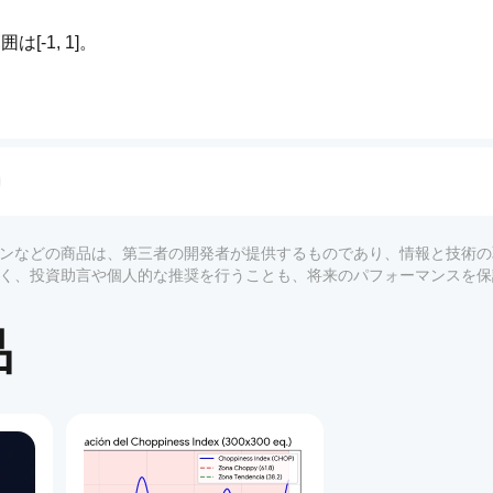
[-1, 1]。
継続する可能性が高い（トレンドフォローのシグナルに有用）
とに反転することが多い（平均回帰戦術に有用）。
ドウ内の価格変動はランダムに見える。
6または<−0.6）、相関の持続的な増減、価格と相関のダイバー
リング（トレンドエントリーには相関>0.5、反転セットアッ
プラグインなどの商品は、第三者の開発者が提供するものであり、情報と技術
、低ボラティリティのノイズ時のシグナルを回避。
ーではなく、投資助言や個人的な推奨を行うことも、将来のパフォーマンスを
関が正のときに方向性を確認。
ルや極端なボリンジャーバンドにある場合、短期の平均回帰ト
品
ルピングに使用可能；長期間／時間足はスイング確認に適する。
1
。
ぎず、非常に動きの遅い銘柄では小さくしすぎないように注意。