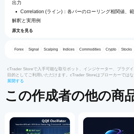
出力
Correlation (ライン)：各バーのローリング相関値、範囲は
解釈と実用例
+1に近い：価格は強い持続性を示し、最近の動きが
原文を見る
0.0
-1に近い：強い負の自己相関があり、価格はバーご
イン
0に近い：ラグ1で一貫した線形関係がなく、ウィン
AIによる概要
ジケ
典型的なシグナルパターン：閾値のクロス（例：>0.
RollingCorrelation
ータ
Forex
Signal
Scalping
Indices
Commodities
Crypto
Stocks
is
ス、または他のシステムからのエントリーのフィルタ
a
ーの
<−0.5が必要）。
technical
使用
indicator
レビュー: 0
トレーディングアイデア
を開
cTrader Storeで入手可能な取引ボット、インジケーター、
that
始す
ボラティリティフィルター（ATR）と組み合わせて
calculates
目的としてご利用いただけます。cTrader Storeはブローカ
the
るに
トレンド指標（移動平均、MACD）と併用して、相
もありません。
展開する
rolling
カスタマーレビュー
相関が強く負で価格がサポート／レジスタンスレベ
はど
1-
して使用。
この作成者の他の商
うす
period
短時間足（例：M1〜M15）および短期間はスキャ
れば
Pearson
すべて
5
4
3
2
correlation
よい
推奨設定
of
です
この
close
デフォルトのPeriod=20は出発点として良好。
か？
商品
prices
短期：Period 8〜14（スキャルピング／日中取引）
には
over
インジ
中期：Period 20〜50（スイング／トレンド確認）。
Storeの
まだ
a
ケータ
非常にノイズの多い銘柄ではPeriodを大きくしす
configurable
インジ
レビ
ーをイ