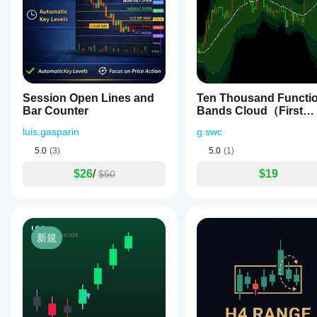
the
い。
略に適
indicator
応させ
computes
ること
the
ができ
Pearson
ます。
correlation
coefficient
between
the
Session Open Lines and
Ten Thousand Functi
series
Bar Counter
Bands Cloud（First
of
Edition）
close
luis.gasparin
g.swc
prices
5.0
(3)
5.0
(1)
and
the
$26
/
$19
$50
same
series
shifted
by
one
bar
新規
within
the
specified
period.
This
calculation
uses