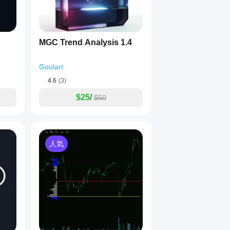
MGC Trend Analysis 1.4
Goulart
4.6
(3)
$25
/
$50
人気