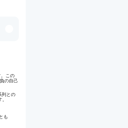
す。この
い負の自己
系列との
す。
くとも