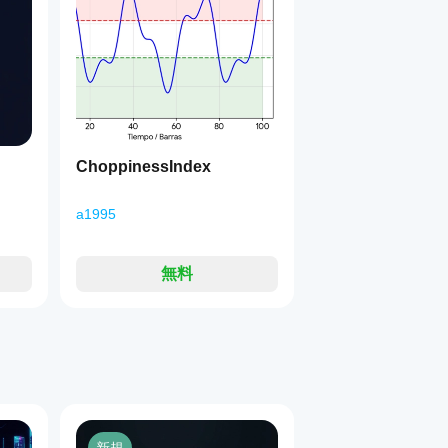
ある場合、相関の分母がゼロになる可能性があり、NaNまた
用し、銘柄に十分な価格変動があることを確認してください。
し、非線形関係や複数バーのラグは検出しません。
フィルターや確認ツールとして使用するのが最適です。
ChoppinessIndex
の強い相関を示す例。
用例。
a1995
無料