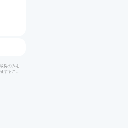
。
ジェン
プには
の取得のみを
保証すること
リガーと