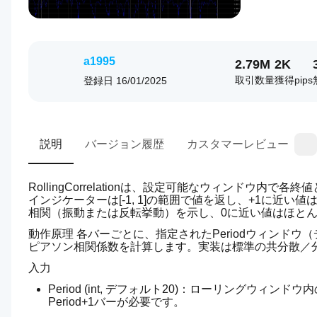
a1995
2.79M
2K
取引数量
獲得pips
登録日
16/01/2025
説明
バージョン履歴
カスタマーレビュー
RollingCorrelationは、設定可能なウィンドウ
インジケーターは[-1, 1]の範囲で値を返し、+1に近
相関（振動または反転挙動）を示し、0に近い値はほと
動作原理 各バーごとに、指定されたPeriodウィンド
ピアソン相関係数を計算します。実装は標準の共分散／
入力
Period (int, デフォルト20)：ローリング
Period+1バーが必要です。