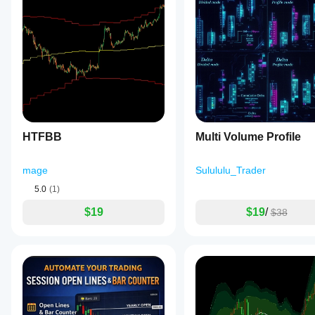
です
suggesting
か？
trend
continuation,
さま
while
イン
ざま
values
ジケ
な通
near
ータ
貨ペ
-1
アや
ーの
indicate
期間
strong
パラ
negative
に
イ
メー
autocorrelation,
ンジ
ター
signaling
ケー
HTFBB
Multi Volume Profile
を調
oscillatory
ター
or
整す
を適
reversal
べき
mage
Sulululu_Trader
用
し
behavior.
です
て、
Values
5.0
(1)
か？
さま
near
zero
ざま
$19
$19
/
はい。
$38
imply
な市
パラメ
little
場環
ーター
or
境で
を変更
no
の挙
するこ
linear
動を
とで、
autocorrelation.
ご確
For
インジ
認く
each
ケータ
bar,
ださ
ーを戦