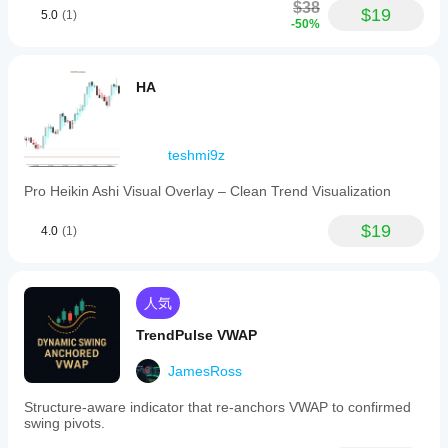
$38
$19
5.0
(1)
-50%
HA
teshmi9z
Pro Heikin Ashi Visual Overlay – Clean Trend Visualization
$19
4.0
(1)
人気
TrendPulse VWAP
JamesRoss
Structure-aware indicator that re-anchors VWAP to confirmed
swing pivots.