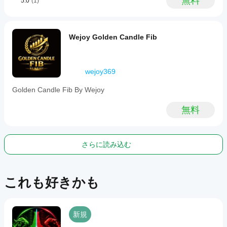
無料
5.0
(1)
as
cross,
breakout,
reversal,
level
Wejoy Golden Candle Fib
touch,
and
level
break
wejoy369
based
on
Golden Candle Fib By Wejoy
bar
data
inputs.
無料
インジケーターのプロフィール
イ
ン
さらに読み込む
ジ
ケ
ー
タ
これも好きかも
ー
の
カ
テ
新規
ゴ
リ