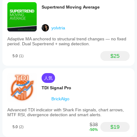
Supertrend Moving Average
yolvtria
Adaptive MA anchored to structural trend changes — no fixed
period. Dual Supertrend + swing detection.
$25
5.0
(1)
人気
TDI Signal Pro
BrickAlgo
Advanced TDI indicator with Shark Fin signals, chart arrows,
MTF RSI, divergence detection and smart alerts.
$38
$19
5.0
(2)
-50%