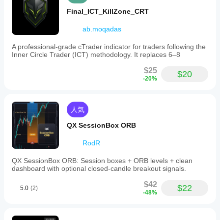
の
シ
Final_ICT_KillZone_CRT
グ
ナ
ab.moqadas
ル
クロス
A professional-grade cTrader indicator for traders following the
ブレイクアウト
Inner Circle Trader (ICT) methodology. It replaces 6–8
反転
$25
$20
ラインタッチ
-20%
ラインブレイク
人気
QX SessionBox ORB
RodR
QX SessionBox ORB: Session boxes + ORB levels + clean
dashboard with optional closed-candle breakout signals.
$42
$22
5.0
(2)
-48%