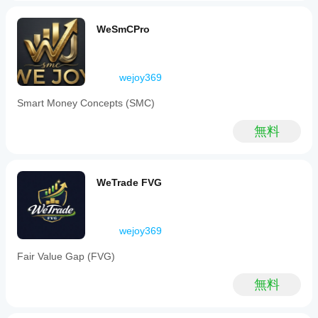
イン
ュー
ターを
to
インジケ
をお
reduce
使用で
ジケ
ーターは
noise
願い
きるよ
WeSmCPro
ータ
cTrader
and
しま
うにな
Windows
ーを
focuses
す。
りま
と
テス
on
す。
cTrader
significant
トす
wejoy369
Macでの
price
るに
movements.
み利用可
はど
Smart Money Concepts (SMC)
The
能です。
うす
tool
identifies
れば
無料
Break
よい
of
です
Structure
か？
(BOS)
WeTrade FVG
and
さま
Change
イン
ざま
of
ジケ
な通
Character
ータ
貨ペ
wejoy369
(CHOCH)
アや
ーの
events
期間
to
パラ
Fair Value Gap (FVG)
determine
に
イ
メー
true
ンジ
ター
無料
trend
ケー
を調
direction.
ター
Key
整す
を適