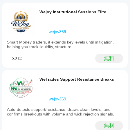
signals
are
validated
Wejoy Institutional Sessions Elite
through
engulfing
price
action
wejoy369
patterns
for
Smart Money traders, it extends key levels until mitigation,
precision.
helping you track liquidity, structure
Designed
for
intraday
無料
5.0
(1)
and
swing
traders
employing
WeTrades Support Resistance Breaks
SMC
and
Fibonacci-
based
wejoy369
strategies,
this
engine
Auto-detects support/resistance, draws clean levels, and
updates
confirms breakouts with volume and wick rejection signals.
levels
in
無料
real