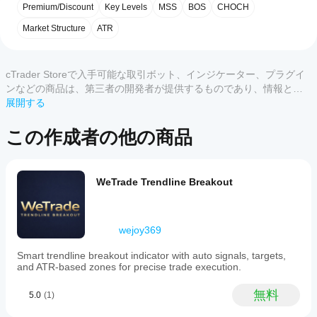
を開
カスタマーレビュー
a
🎯 
エンガルフィング確認
 – 強力な価格アクション
Premium/Discount
Key Levels
MSS
BOS
CHOCH
始す
trading
の検証がある場合のみエントリーします
indicator
るに
Market Structure
ATR
すべて
5
4
3
2
that
🔹 実行の利点
はど
integrates
うす
Smart
⚡ 
静的レベルなし
 – 常にライブ市場構造で更新され
この
れば
Money
cTrader Storeで入手可能な取引ボット、インジケーター、プラグイ
ます
商品
Concept
よい
⚡ 
シグナルノイズの削減
 – 厳格なフィルタリングに
ンなどの商品は、第三者の開発者が提供するものであり、情報と技
には
(SMC)
です
より過剰取引を防ぎます
術の取得のみを目的としてご利用いただけます。cTrader Storeはブ
展開する
まだ
market
か？
⚡ 
高精度エントリー
 – 機関投資家スタイルの実行の
レビ
ローカーではなく、投資助言や個人的な推奨を行うことも、将来の
structure
ために構築されています
ュー
analysis
インジ
パフォーマンスを保証することもありません。
この作成者の他の商品
Storeの
with
があ
ケータ
🔹 対象
a
インジ
りま
ーをイ
dynamic
ケータ
せ
ンスト
📈 スマートマネーコンセプト（SMC）トレーダー
Fibonacci
ん。
ールし
ーをサ
📈 フィボナッチベースの戦略
WeTrade Trendline Breakout
engine.
お使
たら、
📈 日中およびスイングトレード
ポート
It
いに
インス
automates
してい
なっ
タンス
the
るのは
wejoy369
たこ
detection
を追加
どの
of
とが
する
cTrader
key
Smart trendline breakout indicator with auto signals, targets,
ある
と、テ
market
アプリ
and ATR-based zones for precise trade execution.
方
クニカ
swings
です
は、
ル分析
using
か？
無料
ぜひ
にイン
5.0
(1)
ATR
レビ
ジケー
filtering
カスタム