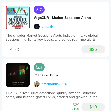
人気
VegaXLR - Market Sessions Alerts
vegaxlr
The cTrader Market Sessions Alerts Indicator marks global
sessions, highlights key levels, and sends real-time alerts.
$25
4.0
(1)
新規
ICT Siver Bullet
tjmcmanus2004
Live ICT Silver Bullet detection: liquidity sweeps, structure
shifts, and killzone-gated FVGs, graded and glowing in rea
$29
$19
-35%