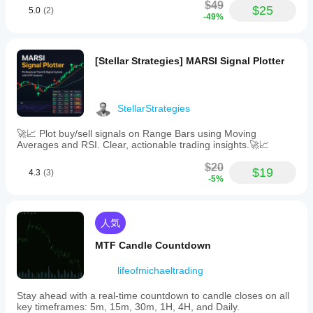
$49
$25
5.0
(2)
-49%
[Stellar Strategies] MARSI Signal Plotter
StellarStrategies
🚀📈 Plot buy/sell signals on Range Bars using Moving
Averages and RSI. Clear, actionable trading insights.🚀📈
$20
$19
4.3
(3)
-5%
人気
MTF Candle Countdown
lifeofmichaeltrading
Stay ahead with a real-time countdown to candle closes on all
key timeframes: 5m, 15m, 30m, 1H, 4H, and Daily.