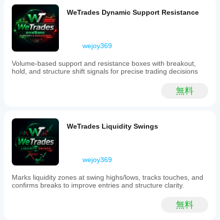
features
べき
用
し
include
WeTrades Dynamic Support Resistance
です
て、
a
か？
さま
dynamic
Fibonacci
ざま
はい。
level
な市
パラメ
wejoy369
system
場環
ーター
that
境で
Volume-based support and resistance boxes with breakout,
を変更
adjusts
の挙
hold, and structure shift signals for precise trading decisions
するこ
as
動を
とで、
price
ご確
action
インジ
無料
認く
evolves,
ケータ
and
ださ
ーを戦
a
い。
略に適
live
応させ
WeTrades Liquidity Swings
anchoring
ること
mechanism
ができ
that
ます。
trails
wejoy369
market
structure
until
Marks liquidity zones at swing highs/lows, tracks touches, and
a
confirms breaks to improve entries and structure clarity.
confirmed
pivot
無料
forms.
The