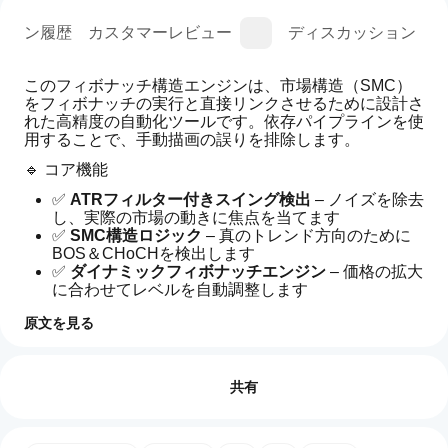
ジョン履歴
カスタマーレビュー
ディスカッション
このフィボナッチ構造エンジンは、市場構造（SMC）
をフィボナッチの実行と直接リンクさせるために設計さ
れた高精度の自動化ツールです。依存パイプラインを使
用することで、手動描画の誤りを排除します。
🔹 コア機能
✅ 
ATRフィルター付きスイング検出
 – ノイズを除去
し、実際の市場の動きに焦点を当てます
✅ 
SMC構造ロジック
 – 真のトレンド方向のために
BOS＆CHoCHを検出します
✅ 
ダイナミックフィボナッチエンジン
 – 価格の拡大
に合わせてレベルを自動調整します
✅ 
ライブアンカリングシステム
 – 確認されたピボッ
原文を見る
トが形成されるまで構造を追跡します
イン
🔹 スマートコンフルエンスシステム
AIによる概要
ジケ
レビュー: 0
WeTrade
🎯 
プレミアム＆ディスカウントゾーン
 – 高確率の
ータ
共有
Structure
取引エリアのみをフィルタリングします
Fibo
ーの
🎯 
フィボナッチコンフルエンススコアリング
 – リ
Engine
使用
is
トレースメントゾーンの強さを測定します