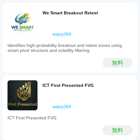
indicator
highlights
premium
We Smart Breakout Retest
and
discount
zones
to
wejoy369
filter
for
Identifies high-probability breakout and retest zones using
high-
smart pivot structure and volatility filtering.
probability
trade
areas
無料
and
applies
a
Fibonacci
ICT First Presented FVG
confluence
scoring
system
to
wejoy369
assess
the
strength
ICT First Presented FVG
of
retracement
無料
zones.
Entry