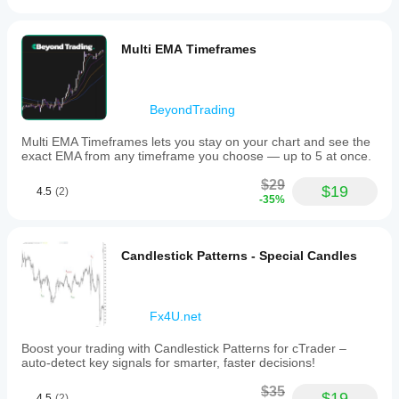
Multi EMA Timeframes
BeyondTrading
Multi EMA Timeframes lets you stay on your chart and see the
exact EMA from any timeframe you choose — up to 5 at once.
$29
$19
4.5
(2)
-35%
Candlestick Patterns - Special Candles
Fx4U.net
Boost your trading with Candlestick Patterns for cTrader –
auto-detect key signals for smarter, faster decisions!
$35
$19
4.5
(2)