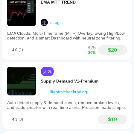
EMA MTF TREND
cLogic
EMA Clouds, Multi-Timeframe (MTF) Overlay, Swing High/Low
detection, and a smart Dashboard with neutral zone filtering.
$25
$20
4.0
(1)
-20%
人気
Supply Demand V1-Premium
lifeofmichaeltrading
Auto-detect supply & demand zones, remove broken levels,
and trade smarter with real-time alerts. Precision made simple.
$19
4.3
(3)