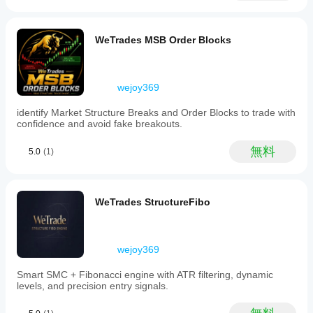
time
to
avoid
static
WeTrades MSB Order Blocks
references,
reduces
signal
noise
wejoy369
to
prevent
identify Market Structure Breaks and Order Blocks to trade with
overtrading,
confidence and avoid fake breakouts.
and
aims
to
無料
5.0
(1)
provide
high-
precision
entry
WeTrades StructureFibo
points
suitable
for
institutional-
wejoy369
style
execution.
It
Smart SMC + Fibonacci engine with ATR filtering, dynamic
supports
levels, and precision entry signals.
signals
such