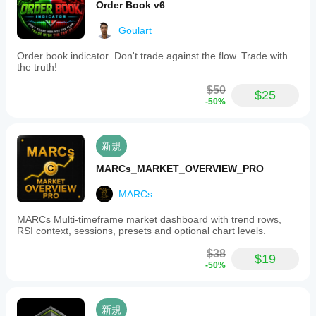
Order Book v6
ー
ト
Goulart
レ
ン
Order book indicator .Don't trade against the flow. Trade with
ド
the truth!
出
$50
力
$25
-50%
の
種
類
シグナル
新規
デ
MARCs_MARKET_OVERVIEW_PRO
ー
タ
MARCs
要
件
MARCs Multi-timeframe market dashboard with trend rows,
バーのみ
RSI context, sessions, presets and optional chart levels.
サ
$38
$19
ポ
-50%
ー
ト
対
象
新規