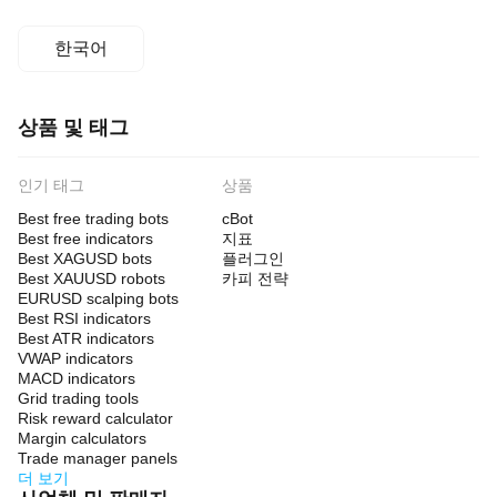
한국어
상품 및 태그
인기 태그
상품
Best free trading bots
cBot
Best free indicators
지표
Best XAGUSD bots
플러그인
Best XAUUSD robots
카피 전략
EURUSD scalping bots
Best RSI indicators
Best ATR indicators
VWAP indicators
MACD indicators
Grid trading tools
Risk reward calculator
Margin calculators
Trade manager panels
더 보기