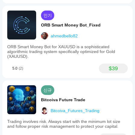
a
경
set
에
restart
인기
서
time.
봇
Default
ORB Smart Money Bot_Fixed
을
settings
테
are
ahmedbello82
스
optimized
for
트
ORB Smart Money Bot for XAUUSD is a sophisticated
trading
해
algorithmic trading system specifically optimized for Gold
XAUUSD
보
(XAUUSD).
(gold).
면
This
실
cBot
$39
5.0
(2)
제
serves
사
as
용
a
demonstration
시
신규
of
어
how
떤
Bitcoiva Future Trade
to
성
build
능
and
Bitcoiva_Futures_Trading
을
customize
보
strategies
Trading involves risk. Always start with the minimum lot size
이
with
and follow proper risk management to protect your capital.
risk
는
controls