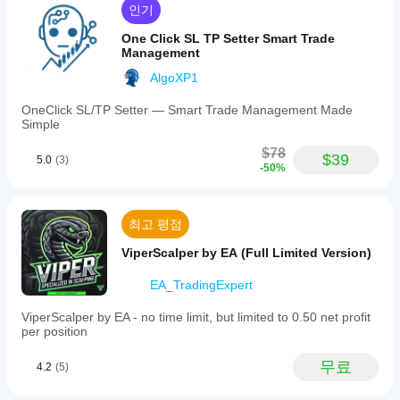
요?
이
인기
when
크게
기본
TRIX
cBot
향상
One Click SL TP Setter Smart Trade
매개
falls
될
은
Management
below
변수
수
a
모든
를
AlgoXP1
sell
있습
사용
계정
trigger,
니
하여
에서
OneClick SL/TP Setter — Smart Trade Management Made
initiating
다.
cBot
Simple
동일
trades
을
at
한
시작
$78
each
$39
성능
5.0
(3)
하거
-50%
new
을
candle
나
보이
if
제공
no
나
된
최고 평점
positions
요?
최적
are
화
중
ViperScalper by EA (Full Limited Version)
open.
파일
개
Open
을
positions
인
EA_TradingExpert
사용
are
조
managed
할
ViperScalper by EA - no time limit, but limited to 0.50 net profit
건,
using
수
per position
스
a
있습
프
grid
니
레
무료
4.2
(5)
strategy.
다.
드
The
및
cBot