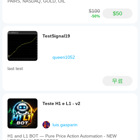
PAIRS, NASDAQ, GOLD, OIL
$100
$50
-50%
TestSignal19
queen1052
last test
무료
Teste H1 e L1 - v2
luis.gasparin
H1 and L1 BOT — Pure Price Action Automation - NEW