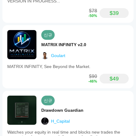
VERSION IN PROGRESS...
$78
$39
-50%
신규
MATRIX INFINITY v2.0
Goulart
MATRIX INFINITY, See Beyond the Market.
$90
$49
-46%
신규
Drawdown Guardian
H_Capital
Watches your equity in real time and blocks new trades the