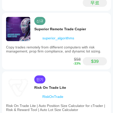
지
무료
suitable
파
for
악
proprietary
하
trading
는
firms.
신규
데
It
도
is
Superior Remote Trade Copier
not
움
optimized
이
superior_algorithms
for
됩
live
니
Copy trades remotely from different computers with risk
trading
다.
management, prop firm compliance, and dynamic lot sizing.
and
is
$58
intended
$39
-33%
as
a
starting
point
인기
for
strategy
Risk On Trade Lite
development
and
testing
RiskOnTrade
within
the
Risk On Trade Lite | Auto Position Size Calculator for cTrader |
AlgoBuilderX
Risk & Reward Tool | Auto Lot Size Calculator
environment.