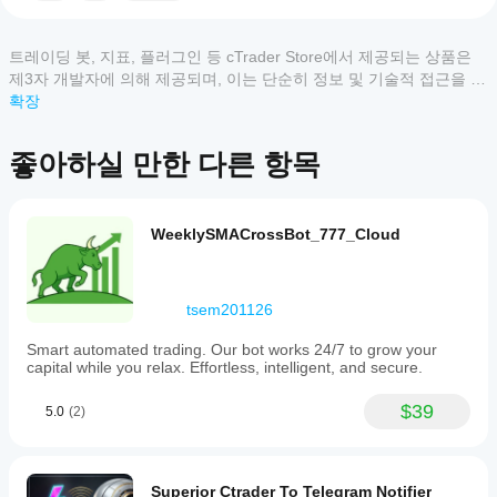
an
리 조건과 매개변수를 설정하여 Prop Firms 내에서 사용
설치
모두
5
4
3
2
1
automated
어떤
하기에 이상적인 자신만의 맞춤 전략을 개발하는 방법을 
후,
trading
트레이딩 봇, 지표, 플러그인 등 cTrader Store에서 제공되는 상품은
보여드리고자 합니다.
cTrader
cBot
robot
이
제3자 개발자에 의해 제공되며, 이는 단순히 정보 및 기술적 접근을 목
앱이
의
(cBot)
상
적으로 제공된 것입니다. cTrader Store는 중개인이 아니며, 투자 조
확장
클라
cBot을
designed
품
우드
for
언, 개인별 추천 또는 향후 성과에 대한 어떠한 보장도 제공하지 않습
전략: 
지원하
이 cBot은 TRIX 지표가 생성하는 신호를 활용합니
에
use
또는
다. 거래가 없고 TRIX 값이 "TRIX 매수 트리거" 매개변수
니다.
나요?
대
좋아하실 만한 다른 항목
on
로컬
보다 클 때, 롱 포지션이 열립니다. TRIX 값이 "TRIX 매도 
모든
한
demo
인스
트리거" 매개변수보다 작을 때, 숏 포지션이 열립니다. 현
cBot
cTrader
accounts
리
턴스
재 시간 프레임의 각 새 캔들마다 포지션이 열립니다(이
성능
to
앱은
뷰
를
미 거래가 진행 중이지 않은 경우).
demonstrate
을
cBot의
WeeklySMACrossBot_777_Cloud
가
시작
the
클라우드
어떻
아
열린 포지션은 그리드 전략으로 관리됩니다.
하세
capabilities
실행을
게
직
요.
of
지원하
없
테스
AlgoBuilderX,
자본 손실 제한 수준, 자본 목표, 일일 목표를 설정할 수 있
tsem201126
며, 로컬
습
a
트할
습니다. 이 목표 중 하나에 도달하면 cBot은 포지션 열기
실행은
니
drag-
수
를 중단하며, "다시 거래 시작 시간" 매개변수에 입력된 시
Smart automated trading. Our bot works 24/7 to grow your
cTrader
and-
다.
있나
capital while you relax. Effortless, intelligent, and secure.
간에 따라 다시 시작합니다.
drop
Windows
이
요?
tool
와 Mac에
미
기본 매개변수 값은 XAUUSD에서 실행되도록 설정되어 
for
$39
서만 가
이전 거
5.0
(2)
사
있습니다.
creating
더
능합니
래가 없
용
custom
나은
다.
는 새 데
해
 참고: 시간 값은 항상 현지 시간입니다
trading
결과
모 계정
보
algorithms
에서
를
Superior Ctrader To Telegram Notifier
셨
on