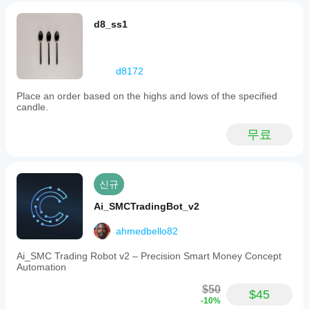
includes
실
configurable
행
d8_ss1
risk
품
management
질
parameters
에
such
d8172
따
as
라
equity
Place an order based on the highs and lows of the specified
성
stop
candle.
loss,
능
equity
이
target,
무료
달
and
라
daily
질
target;
수
upon
있
신규
reaching
습
these
Ai_SMCTradingBot_v2
limits,
니
it
다.
halts
ahmedbello82
현
new
재
trades
Ai_SMC Trading Robot v2 – Precision Smart Money Concept
사
and
Automation
용
resumes
중
trading
$50
$45
인
based
-10%
on
환