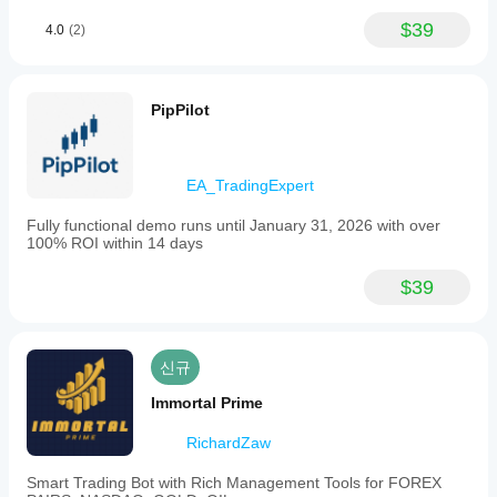
$39
4.0
(2)
트레이딩 프로필
PipPilot
EA_TradingExpert
Fully functional demo runs until January 31, 2026 with over
100% ROI within 14 days
$39
신규
Immortal Prime
RichardZaw
Smart Trading Bot with Rich Management Tools for FOREX