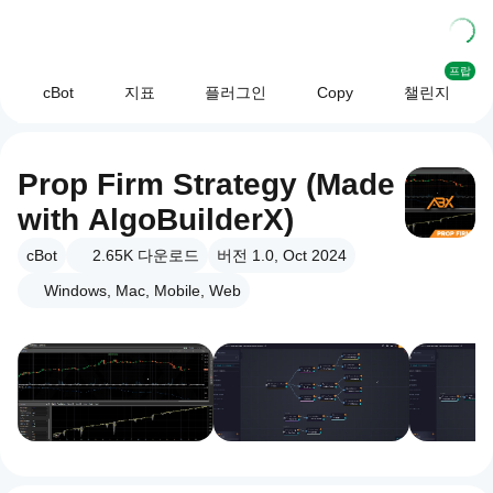
프랍
cBot
지표
플러그인
Copy
챌린지
Prop Firm Strategy (Made
with AlgoBuilderX)
cBot
2.65K
다운로드
버전 1.0, Oct 2024
Windows, Mac, Mobile, Web