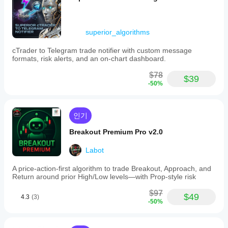
cBot을
the
얻기
나
지금 쉽고 직관적인 방법으로 cBot을 만들어 보세요!
cTrader
실행하고
요?
위해
AlgoBuilderX를 지금 바로 등록 없이 사용해 보세요.
platform.
시간별로
다
cBot
This
superior_algorithms
활동을
른
설정
example
모니터링
사
strategy
을
cTrader to Telegram trade notifier with custom message
AlgobuilderX 프로젝트는 저희 Discord 채널에서 무료
하세요.
람
uses
formats, risk alerts, and an on-chart dashboard.
최적
로 찾으실 수 있습니다.
일관성,
들
the
화해
낙폭, 다
에
TRIX
$78
AlgoBuilderX 작업 공간에 가져와서 보고, 편집하거나 내
$39
야
양한 시
indicator
게
-50%
보낼 수 있습니다.
to
장 조건
하나
가
generate
에서의
요?
장
중요 참고 사항:
trade
동작을
먼
중개
이 cBot은 AlgoBuilderX로 만든 데모용 예시이며 실거래
signals:
인기
중점적으
cBot
저
인
it
용으로 최적화되어 있지 않습니다. AlgoBuilderX의 기능
로 관찰
소
을
opens
및
을 보여주고 맞춤 전략을 만드는 출발점으로 설계되었습
Breakout Premium Pro v2.0
하세요.
개
long
실행
시장
니다. 실제 거래 계정에 적용하기 전에 전략을 신중히 테
cTrader
해
positions
조건
하기
스트하고 최적화하는 것을 권장합니다.
Labot
Windows
when
주
에
전에
TRIX
와 Mac에
세
맞춰
A price-action-first algorithm to trade Breakout, Approach, and
매개
exceeds
서 과거
요!
cBot
Return around prior High/Low levels—with Prop-style risk
a
변수
시장 데
을
configurable
를
이터를
$97
최적
buy
$49
4.3
(3)
바탕으로
조정
-50%
trigger
화
하
cBot을
해야
and
면
백테스트
short
할까
성능
하세요.
positions