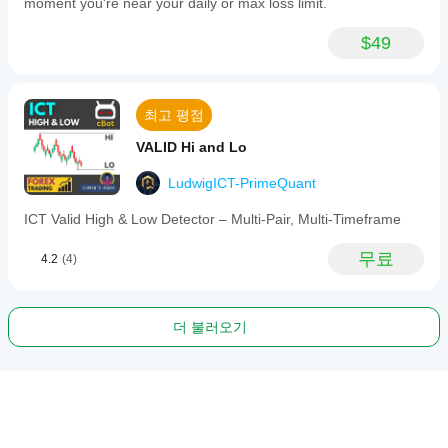
moment you're near your daily or max loss limit.
$49
최고 평점
VALID Hi and Lo
LudwigICT-PrimeQuant
ICT Valid High & Low Detector – Multi-Pair, Multi-Timeframe
무료
4.2
(4)
더 불러오기