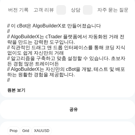
명
버전 기록
고객 리뷰
상담
자주 묻는 질문(FA
// 이 cBot은 AlgoBuilderX로 만들어졌습니다
//
// AlgoBuilderX는 cTrader 플랫폼에서 자동화된 거래 전
략을 만드는 강력한 도구입니다.
// 직관적인 드래그 앤 드롭 인터페이스를 통해 코딩 지식 
없이도 쉽게 자신만의 거래
// 알고리즘을 구축하고 맞춤 설정할 수 있습니다. 초보자
든 경험 많은 트레이더든
// AlgoBuilderX는 자신만의 cBot을 개발, 테스트 및 배포
하는 원활한 경험을 제공합니다.
//
// 오늘 algobuilderx를 방문하여 자신만의 cBot을 만들어 
원본 보기
보세요!
cBot
AI 요약
을
리뷰: 0
Prop
이 cBot은 예시용으로 AlgoBuilderX를 사용해 만든 데모 
어떻
공유
Firm
계정 전용입니다 
데모 계정에서만 작동합니다.
Strategy
게
(Made
시작
with
하나
이 예시 cBot(데모 계정에서 완전 작동)을 통해 
고객 리뷰
AlgoBuilderX)
Prop
Grid
XAUUSD
요?
AlgoBuilderX의 가능성을 보여드리고자 합니다. 위험 관
is