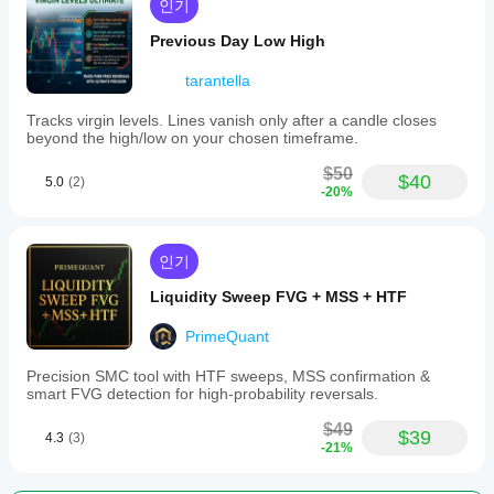
인기
Previous Day Low High
tarantella
Tracks virgin levels. Lines vanish only after a candle closes
beyond the high/low on your chosen timeframe.
$50
$40
5.0
(2)
-20%
인기
Liquidity Sweep FVG + MSS + HTF
PrimeQuant
Precision SMC tool with HTF sweeps, MSS confirmation &
smart FVG detection for high-probability reversals.
$49
$39
4.3
(3)
-21%