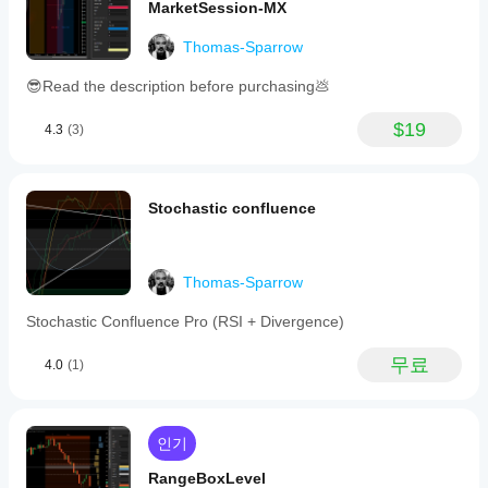
니
셨
to
스
MarketSession-MX
the
다.
나
트
D+
요?
할
Thomas-Sparrow
and
다
수
D-
른
😎Read the description before purchasing💩
components
있
사
of
나
람
the
$19
4.3
(3)
요?
들
directional
에
movement,
다양
지
reducing
게
한
noise
표
가
심벌
Stochastic confluence
and
매
장
및
lag
먼
기간
개
common
저
에
변
in
소
지표
standard
수
Thomas-Sparrow
개
를
ADX/DMI
를
해
indicators.
적용
Stochastic Confluence Pro (RSI + Divergence)
조
This
주
하여
정
results
세
다양
무료
4.0
(1)
in
해
요!
한
fluid
야
시장
curves
하
조건
that
에서
나
clearly
인기
지표
indicate
요?
trend
가
RangeBoxLevel
예,