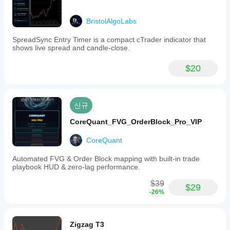
BristolAlgoLabs
SpreadSync Entry Timer is a compact cTrader indicator that
shows live spread and candle-close.
$20
신규
CoreQuant_FVG_OrderBlock_Pro_VIP
CoreQuant
Automated FVG & Order Block mapping with built-in trade
playbook HUD & zero-lag performance.
$39
$29
-26%
Zigzag T3