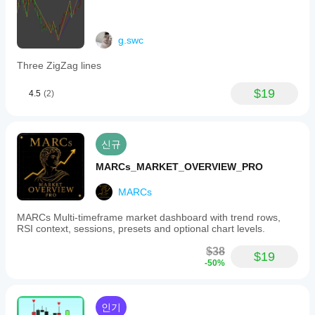
g.swc
Three ZigZag lines
$19
4.5
(2)
신규
MARCs_MARKET_OVERVIEW_PRO
MARCs
MARCs Multi-timeframe market dashboard with trend rows,
RSI context, sessions, presets and optional chart levels.
$38
$19
-50%
인기