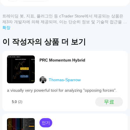
사
indicator
때 시장 방향이 명확해집니다.
that
용
최적화된 구성:
 방향성 이동에 대해 
9 기간
, 범위
모두
5
4
3
2
1
combines
할
(ATR)에 대해 
14 기간
로 하드코딩/사전 설정되어 민
the
트레이딩 봇, 지표, 플러그인 등 cTrader Store에서 제공되는 상품은
수
감도와 신뢰성 간의 최적 균형을 제공합니다.
Directional
이
제3자 개발자에 의해 제공되며, 이는 단순히 정보 및 기술적 접근을 목
있
깔끔한 시각화:
 별도의 패널에서 실행되도록 특별히 
Movement
상
적으로 제공된 것입니다. cTrader Store는 중개인이 아니며, 투자 조
확장
설계되어 메인 가격 차트를 깔끔하게 유지합니다.
System
나
품
(DMS)
언, 개인별 추천 또는 향후 성과에 대한 어떠한 보장도 제공하지 않습
요?
에
DMX Hull로 거래하는 방법
with
니다.
이 작성자의 상품 더 보기
설치
대
the
어떤
방향성 교차:
 평활화된 D+와 D- 선 사이의 교차는 잠
후
한
Hull
cTrader
재적 추세 반전의 초기 신호 역할을 합니다.
Moving
인스
리
추세 확인:
 이동평균 시스템이나 가격 행동과 함께 사
Average
앱이
턴스
뷰
PRC Momentum Hybrid
(HMA)
용하여 모멘텀이 실제로 유리한지 검증하세요.
를
Store의
가
to
잡음 필터:
 선들이 평평하거나 얽혀 있을 때 횡보 시
추가
아
지표를
provide
장에서의 "가짜 신호"를 피할 수 있습니다.
하여
직
지원하
a
기술
없
smooth,
나요?
Thomas-Sparrow
"DMX Hull은 복잡한 방향성 이동 데이터를 유동적인 
분석
습
low-
시각 도구로 변환하여, 모든 자산 클래스에서 스캘핑 
맞춤형
을
니
latency
a visually very powerful tool for analyzing "opposing forces".
지
및 데이 트레이딩에 완벽합니다."
지표는
visualization
위한
다.
표
cTrader
of
지표
이
무료
를
5.0
(2)
Windows
market
를
미
trends.
및 Mac에
어
사용
사
It
서만 사
떻
할
용
applies
용할 수
게
수
해
HMA
인기
있습니
있습
테
보
smoothing
다.