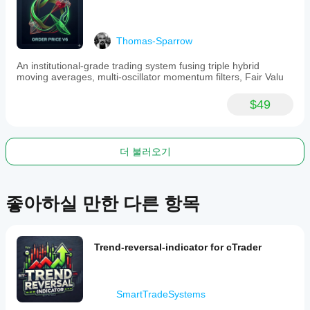
for
scalping
and
day
Thomas-Sparrow
trading
across
An institutional-grade trading system fusing triple hybrid
various
moving averages, multi-oscillator momentum filters, Fair Valu
asset
classes.
$49
지표 프로필
지
표
카
더 불러오기
테
고
리
추
좋아하실 만한 다른 항목
세
출
력
Trend-reversal-indicator for cTrader
유
형
신호
SmartTradeSystems
데