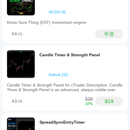
ALGO-XL
Know Sure Thing (KST) momentum engine
무료
5.0
(1)
Candle Timer & Strength Panel
kobud.222
Candle Timer & Strength Panel for cTrader Description: Candle
Timer & Strength Panel is an advanced, always-visible over
$30
$19
4.3
(3)
-37%
SpreadSyncEntryTimer