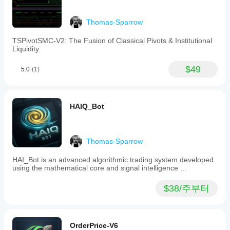
false
signals
in
Thomas-Sparrow
sideways
markets
TSPivotSMC-V2: The Fusion of Classical Pivots & Institutional
when
Liquidity.
lines
remain
flat
$49
5.0
(1)
or
intertwined.
It
supports
HAIQ_Bot
tick
data
input
and
outputs
Thomas-Sparrow
signals
related
HAI_Bot is an advanced algorithmic trading system developed
to
using the mathematical core and signal intelligence ...
crossovers
and
$38/주부터
trend
strength,
making
it
suitable
OrderPrice-V6