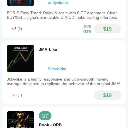
andyokane
BORIS Easy Trend: Relax & scalp with 6-TF alignment. Clear
BUY/SELL signals & movable UI/HUD make trading effortless.
$28
$19
4.5
(2)
-33%
JMA-Like
SimonVita
JMA-like is a highly responsive and ultra-smooth moving
average designed to replicate the behavior of the original JMA!
$19
5.0
(1)
신규
Rook - ORB