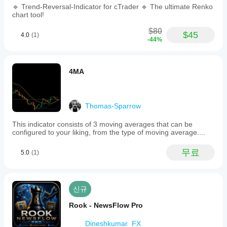
이
🔹 Trend-Reversal-Indicator for cTrader 🔹 The ultimate Renko
터
chart tool!
요
구
$80
사
$45
4.0
(1)
-44%
항
틱 데이터
지
4MA
원
되
는
신
Thomas-Sparrow
호
크로스
This indicator consists of 3 moving averages that can be
configured to your liking, from the type of moving average....
추세 강도
무료
5.0
(1)
신규
Rook - NewsFlow Pro
Dineshkumar_FX