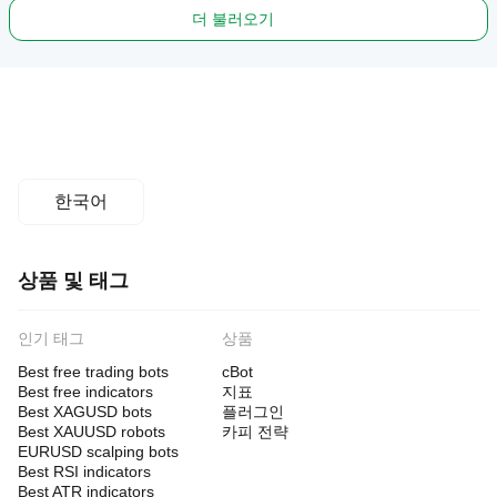
더 불러오기
한국어
상품 및 태그
인기 태그
상품
Best free trading bots
cBot
Best free indicators
지표
Best XAGUSD bots
플러그인
Best XAUUSD robots
카피 전략
EURUSD scalping bots
Best RSI indicators
Best ATR indicators