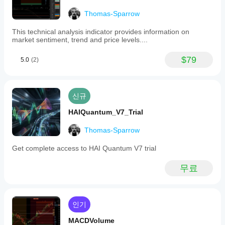
strength
어떻
매개
and
게
Thomas-Sparrow
변수
market
작동
를
sentiment.
하는
This technical analysis indicator provides information on
Key
수정
지
market sentiment, trend and price levels....
features
하여
이해
include
자신
할
high-
$79
5.0
(2)
의
speed
수
전략
smoothing
있습
에
for
니
맞게
earlier
다.
신규
지표
trend
detection,
를
HAIQuantum_V7_Trial
intuitive
조정
crossover
할
signals
Thomas-Sparrow
수
where
있습
the
Get complete access to HAI Quantum V7 trial
니
positive
다.
momentum
무료
line
crossing
above
the
negative
인기
signals
potential
MACDVolume