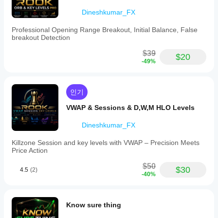
Dineshkumar_FX
Professional Opening Range Breakout, Initial Balance, False
breakout Detection
$39
$20
-49%
인기
VWAP & Sessions & D,W,M HLO Levels
Dineshkumar_FX
Killzone Session and key levels with VWAP – Precision Meets
Price Action
$50
$30
4.5
(2)
-40%
Know sure thing