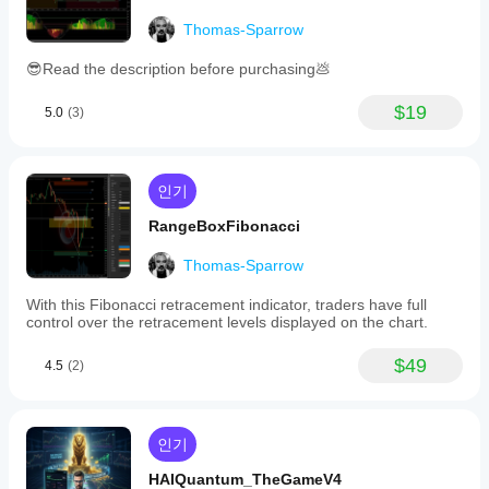
trend
shifts,
Thomas-Sparrow
and
optimized
😎Read the description before purchasing💩
preset
configurations
with
$19
5.0
(3)
9
periods
for
directional
인기
movement
and
RangeBoxFibonacci
14
for
range
Thomas-Sparrow
(ATR).
The
With this Fibonacci retracement indicator, traders have full
indicator
control over the retracement levels displayed on the chart.
runs
in
$49
4.5
(2)
a
separate
panel
to
keep
인기
the
main
HAIQuantum_TheGameV4