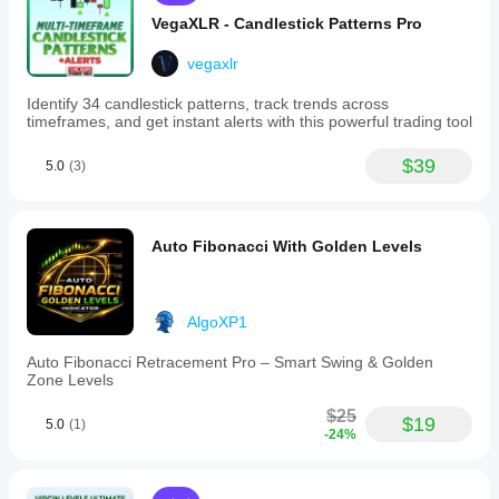
VegaXLR - Candlestick Patterns Pro
vegaxlr
Identify 34 candlestick patterns, track trends across
timeframes, and get instant alerts with this powerful trading tool
$39
5.0
(3)
Auto Fibonacci With Golden Levels
AlgoXP1
Auto Fibonacci Retracement Pro – Smart Swing & Golden
Zone Levels
$25
$19
5.0
(1)
-24%