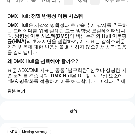
요약
버전 기록
고객 리뷰
상담
자주 묻는 질문
DMX Hull: 정밀 방향성 이동 시스템
DMX Hull
은 시각적 명확성과 초고속 추세 감지를 추구하
는 트레이더를 위해 설계된 고급 방향성 오실레이터입니
다. 
방향성 이동 시스템(DMS)
의 핵심 논리와 
Hull 이동평
균(HMA)
의 초저지연을 결합하여, 이 지표는 갑작스러운 
가격 변동에 대한 반응성을 희생하지 않으면서 시장 잡음
을 걸러냅니다.
왜 DMX Hull을 선택해야 할까요?
표준 ADX/DMI 지표는 종종 "불규칙한" 신호나 상당한 지
연 문제를 겪습니다. 
DMX Hull
은 D+ 및 D- 구성 요소에 
HMA 평활화를 적용하여 이를 해결합니다. 그 결과, 추세 
강도와 시장 심리를 한눈에 쉽게 파악할 수 있는 유동적이
원본 보기
고 자연스러운 곡선 세트를 제공합니다.
지
주요 특징
AI 요약
표
리뷰: 0
DMX
고속 평활화:
 Hull 알고리즘을 활용하여 지연을 최소
를
공유
Hull
화하고, 기존 방향성 도구보다 더 빠른 진입을 가능하
is
어
게 합니다.
a
떻
directional
직관적인 판독:
 추세 교차를 쉽게 식별할 수 있습니
게
고객 리뷰
oscillator
다. 평활화된 양의 모멘텀 선이 음의 선을 상향 돌파할 
ADX
Moving Average