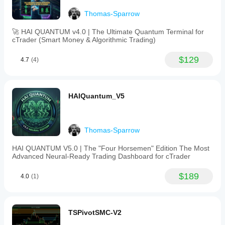
price
chart
Thomas-Sparrow
uncluttered.
Traders
🚀 HAI QUANTUM v4.0 | The Ultimate Quantum Terminal for
can
cTrader (Smart Money & Algorithmic Trading)
use
DMX
Hull
$129
4.7
(4)
to
identify
early
trend
HAIQuantum_V5
reversals
through
directional
crossovers,
confirm
Thomas-Sparrow
trends
alongside
HAI QUANTUM V5.0 | The "Four Horsemen" Edition The Most
other
Advanced Neural-Ready Trading Dashboard for cTrader
moving
averages
$189
4.0
(1)
or
price
action,
and
filter
TSPivotSMC-V2
out