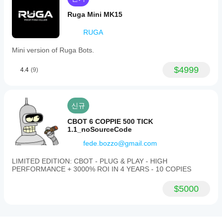
따
라
Ruga Mini MK15
성
능
RUGA
이
달
Mini version of Ruga Bots.
라
질
$4999
4.4
(9)
수
있
습
니
신규
다.
현
CBOT 6 COPPIE 500 TICK
재
1.1_noSourceCode
사
fede.bozzo@gmail.com
용
중
LIMITED EDITION: CBOT - PLUG & PLAY - HIGH
인
PERFORMANCE + 3000% ROI IN 4 YEARS - 10 COPIES
환
경
$5000
에
서
봇
을