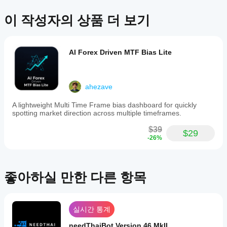
품
우드
언, 개인별 추천 또는 향후 성과에 대한 어떠한 보장도 제공하지 않습
지원하
에
또는
니다.
나요?
이 작성자의 상품 더 보기
대
로컬
모든
한
인스
cBot
cTrader
리
턴스
성능
앱은
뷰
를
AI Forex Driven MTF Bias Lite
을
cBot의
가
시작
클라우드
어떻
아
하세
실행을
게
직
요.
지원하
없
테스
ahezave
며, 로컬
습
트할
실행은
니
A lightweight Multi Time Frame bias dashboard for quickly
수
cTrader
다.
spotting market direction across multiple timeframes.
있나
Windows
이
요?
와 Mac에
$39
미
$29
서만 가
이전 거
-26%
사
더
능합니
래가 없
용
나은
다.
는 새 데
해
결과
모 계정
보
좋아하실 만한 다른 항목
에서
를
셨
cBot을
얻기
나
실행하고
요?
위해
시간별로
다
cBot
실시간 통계
활동을
른
설정
모니터링
사
을
needThaiBot Version 46 MkII