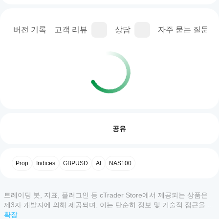
명
버전 기록
고객 리뷰
상담
자주 묻는 질문(FA
트레이딩 프로필
cBot
을
리뷰: 0
어떻
공유
게
시작
하나
고객 리뷰
Prop
Indices
GBPUSD
AI
NAS100
요?
설치
모두
5
4
3
2
1
어떤
후,
트레이딩 봇, 지표, 플러그인 등 cTrader Store에서 제공되는 상품은
cTrader
cBot
이
제3자 개발자에 의해 제공되며, 이는 단순히 정보 및 기술적 접근을 목
앱이
의
상
적으로 제공된 것입니다. cTrader Store는 중개인이 아니며, 투자 조
확장
클라
cBot을