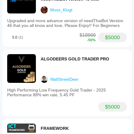
하세요.
람
최적
일관성,
들
Moss_Klugt
화해
낙폭, 다
에
야
양한 시
게
Upgraded and more advance version of needThaiBot Version
장 조건
하나
가
46 that you all know and love, Please Enjoy!! For Beginners
에서의
요?
장
동작을
먼
$10000
중개
$5000
5.0
(1)
중점적으
cBot
저
-50%
인
로 관찰
소
을
및
하세요.
개
실행
시장
cTrader
해
조건
하기
ALGODEERS GOLD TRADER PRO
Windows
주
에
전에
와 Mac에
세
맞춰
매개
서 과거
요!
cBot
변수
시장 데
을
WallStreetDeer
를
이터를
최적
바탕으로
조정
화
하
High Performing Low Frequency Gold Trader - 2025
cBot을
해야
Performance 88% win rate, 5.45 PF
면
백테스트
할까
성능
하세요.
요?
이
$5000
크게
기본
cBot
향상
매개
될
은
변수
수
모든
를
FRAMEWORK
있습
사용