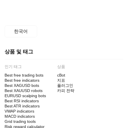
테
스
트
해
보
면
한국어
실
제
사
용
상품 및 태그
시
어
떤
인기 태그
상품
성
능
Best free trading bots
cBot
을
Best free indicators
지표
보
Best XAGUSD bots
플러그인
이
Best XAUUSD robots
카피 전략
는
EURUSD scalping bots
지
Best RSI indicators
파
Best ATR indicators
악
VWAP indicators
하
MACD indicators
는
Grid trading tools
데
Risk reward calculator