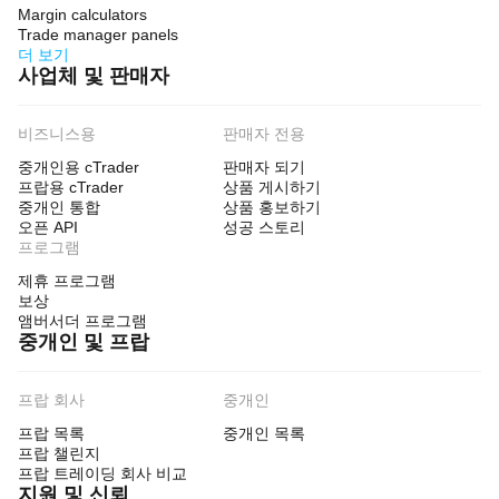
도
Margin calculators
움
Trade manager panels
이
더 보기
됩
사업체 및 판매자
니
다.
비즈니스용
판매자 전용
중개인용 cTrader
판매자 되기
프랍용 cTrader
상품 게시하기
중개인 통합
상품 홍보하기
오픈 API
성공 스토리
프로그램
제휴 프로그램
보상
앰버서더 프로그램
중개인 및 프랍
프랍 회사
중개인
프랍 목록
중개인 목록
프랍 챌린지
프랍 트레이딩 회사 비교
지원 및 신뢰