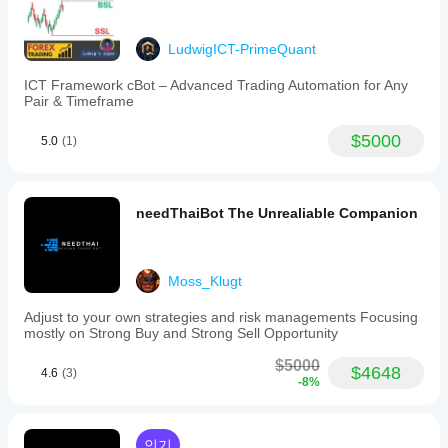
계정
니
하여
에서
다.
cBot
동일
LudwigICT-PrimeQuant
을
한
시작
성능
ICT Framework cBot – Advanced Trading Automation for Any
하거
을
Pair & Timeframe
나
보이
제공
나
$5000
5.0
(1)
된
요?
최적
화
중
파일
개
needThaiBot The Unrealiable Companion
을
인
사용
조
할
건,
수
스
Moss_Klugt
있습
프
니
레
Adjust to your own strategies and risk managements Focusing
다.
드
mostly on Strong Buy and Strong Sell Opportunity
및
실
$5000
$4648
4.6
(3)
행
-8%
품
질
에
인기