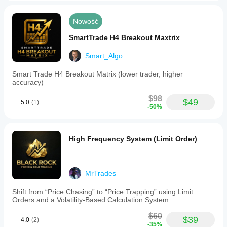
Nowość
SmartTrade H4 Breakout Maxtrix
Smart_Algo
Smart Trade H4 Breakout Matrix (lower trader, higher
accuracy)
$98
$49
5.0
(1)
-50%
High Frequency System (Limit Order)
MrTrades
Shift from “Price Chasing” to “Price Trapping” using Limit
Orders and a Volatility-Based Calculation System
$60
$39
4.0
(2)
-35%