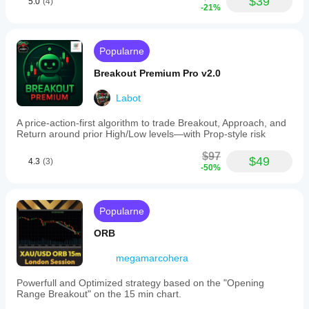
$39
5.0
(4)
-21%
Popularne
Breakout Premium Pro v2.0
Labot
A price-action-first algorithm to trade Breakout, Approach, and
Return around prior High/Low levels—with Prop-style risk
$97
$49
4.3
(3)
-50%
Popularne
ORB
megamarcohera
Powerfull and Optimized strategy based on the "Opening
Range Breakout" on the 15 min chart.