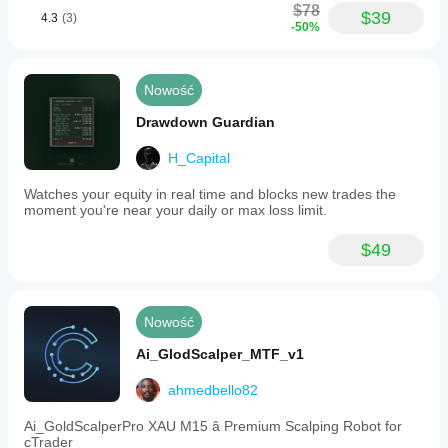
$78
$39
4.3
(3)
-50%
Nowość
Drawdown Guardian
H_Capital
Watches your equity in real time and blocks new trades the
moment you're near your daily or max loss limit.
$49
Nowość
Ai_GlodScalper_MTF_v1
ahmedbello82
Ai_GoldScalperPro XAU M15 â Premium Scalping Robot for
cTrader