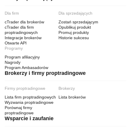
Dla firm
Dla sprzedających
cTrader dla brokerów
Zostań sprzedającym
cTrader dla firm
Opublikuj produkt
proptradingowych
Promuj produkty
Integracje brokerów
Historie sukcesu
Otwarte API
Programy
Program afiliacyjny
Nagrody
Program Ambasadorów
Brokerzy i firmy proptradingowe
Firmy proptradingowe
Brokerzy
Lista firm proptradingowych
Lista brokerów
Wyzwania proptradingowe
Porównaj firmy
proptradingowe
Wsparcie i zaufanie