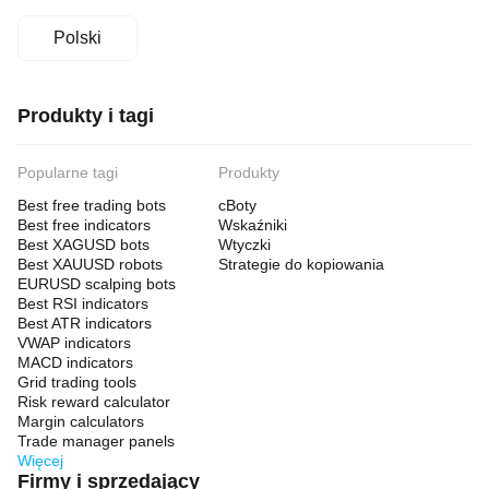
Polski
Produkty i tagi
Popularne tagi
Produkty
Best free trading bots
cBoty
Best free indicators
Wskaźniki
Best XAGUSD bots
Wtyczki
Best XAUUSD robots
Strategie do kopiowania
EURUSD scalping bots
Best RSI indicators
Best ATR indicators
VWAP indicators
MACD indicators
Grid trading tools
Risk reward calculator
Margin calculators
Trade manager panels
Więcej
Firmy i sprzedający