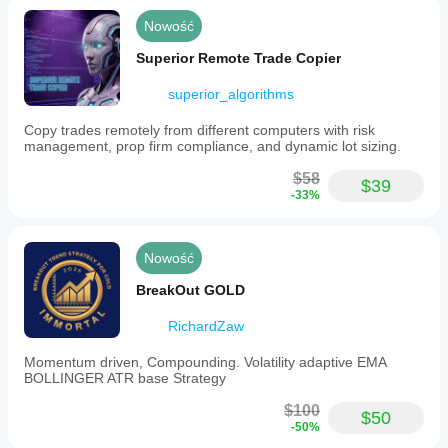
Nowość
Superior Remote Trade Copier
superior_algorithms
Copy trades remotely from different computers with risk
management, prop firm compliance, and dynamic lot sizing.
$58
$39
-33%
Nowość
BreakOut GOLD
RichardZaw
Momentum driven, Compounding. Volatility adaptive EMA
BOLLINGER ATR base Strategy
$100
$50
-50%