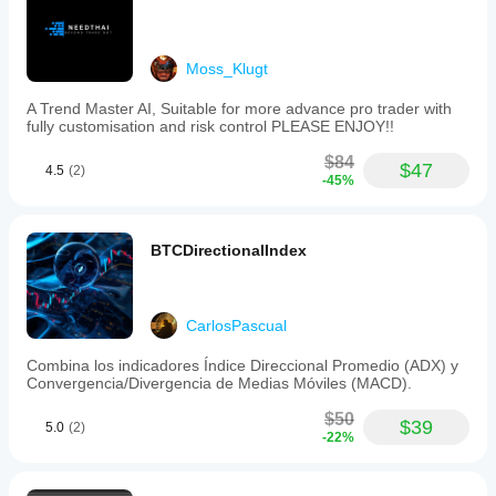
oferowanych
przez brokera,
spreadów i
jakości
Moss_Klugt
realizacji
zleceń.
A Trend Master AI, Suitable for more advance pro trader with
fully customisation and risk control PLEASE ENJOY!!
Przetestowanie
bota we
$84
własnym
$47
4.5
(2)
-45%
środowisku
pomoże Ci
zrozumieć, jak
sprawdza się
BTCDirectionalIndex
on w
rzeczywistym
użytkowaniu.
CarlosPascual
Combina los indicadores Índice Direccional Promedio (ADX) y
Convergencia/Divergencia de Medias Móviles (MACD).
$50
$39
5.0
(2)
-22%