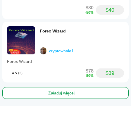
$80
$40
-50%
Forex Wizard
cryptowhale1
Forex Wizard
$78
$39
4.5
(2)
-50%
Załaduj więcej