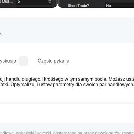
e
yskusja
Częste pytania
cji handlu długiego i krótkiego w tym samym bocie. Możesz usta
ndlowe, wskaźniki i wtyczki, dostarczane są przez deweloperów zewnęt