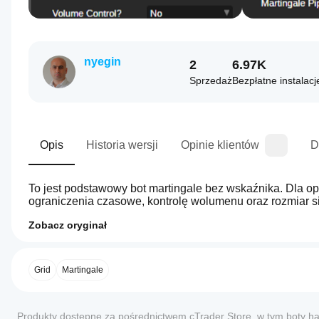
nyegin
2
6.97K
Sprzedaż
Bezpłatne instalacj
Opis
Historia wersji
Opinie klientów
D
To jest podstawowy bot martingale bez wskaźnika. Dla op
Zobacz oryginał
0.0
Jak
Podsumowanie AI
uruchomić
Investion
cBota?
Grid
Martingale
Basic
is
Po
a
Które
instalacji
martingale
Opinie: 0
aplikacje
uruchom
Produkty dostępne za pośrednictwem cTrader Store, w tym boty ha
trading