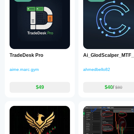
TradeDesk Pro
Ai_GlodScalper_MTF
aime.marc.gym
ahmedbello82
$49
$40
/
$80