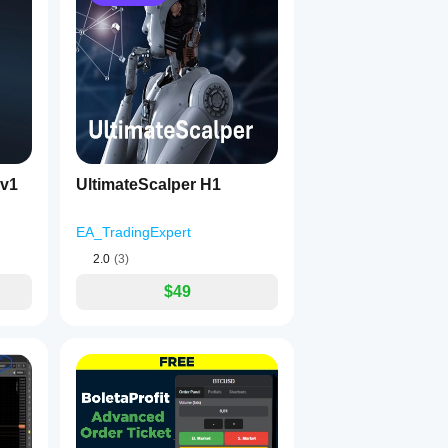
_v1
UltimateScalper H1
EA_TradingExpert
2.0
(3)
$49