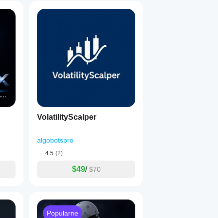
VolatilityScalper
algobotspro
4.5
(2)
$49
/
$70
Popularne