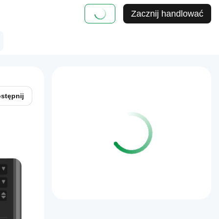
Zacznij handlować
stępnij