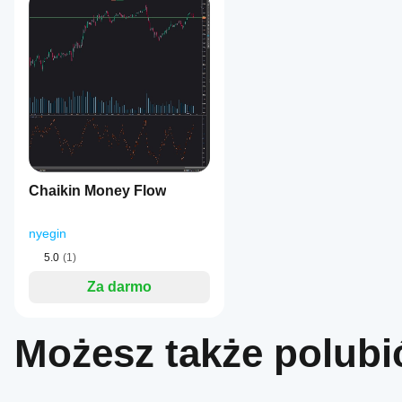
indicating
its
core
strategic
approach.
Profil handlowy
Chaikin Money Flow
nyegin
5.0
(1)
Za darmo
Możesz także polubi