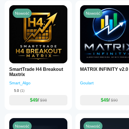
Nowość
Nowość
SmartTrade H4 Breakout
MATRIX INFINITY v2.0
Maxtrix
Smart_Algo
Goulart
5.0
(1)
$49
/
$49
/
$98
$90
Nowość
Nowość