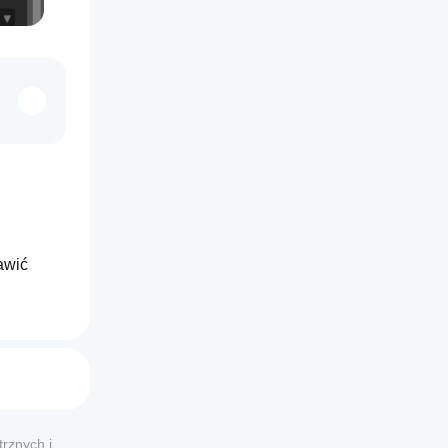
wić 
ograniczenia czasowe, kontrolę wolumenu oraz rozmiar siatki. Optymalizuj i ustaw parametry dla swoich par handlowych. 
rznych i