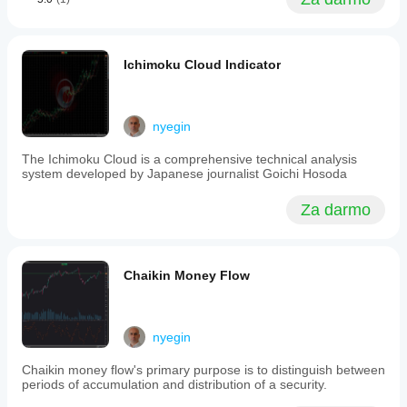
signals
for
traders.
Profil wskaźnika
Ichimoku Cloud Indicator
nyegin
The Ichimoku Cloud is a comprehensive technical analysis
system developed by Japanese journalist Goichi Hosoda
Za darmo
Chaikin Money Flow
nyegin
Chaikin money flow's primary purpose is to distinguish between
periods of accumulation and distribution of a security.