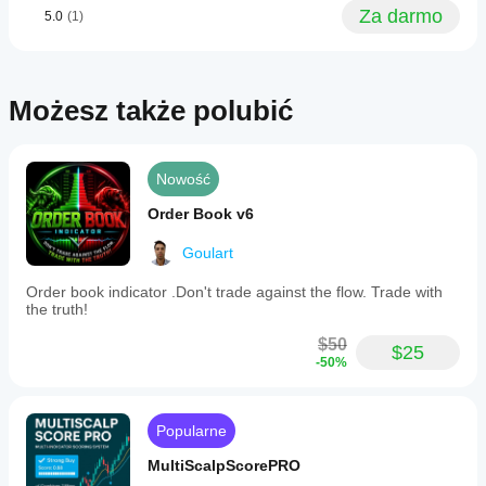
Za darmo
5.0
(1)
Możesz także polubić
Nowość
Order Book v6
Goulart
Order book indicator .Don't trade against the flow. Trade with
the truth!
$50
$25
-50%
Popularne
MultiScalpScorePRO