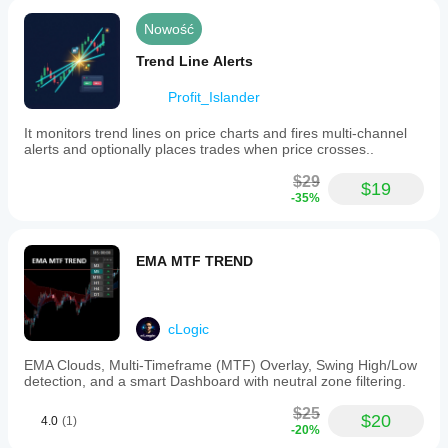
Nowość
Trend Line Alerts
Profit_Islander
It monitors trend lines on price charts and fires multi-channel
alerts and optionally places trades when price crosses..
$29
$19
-35%
EMA MTF TREND
cLogic
EMA Clouds, Multi-Timeframe (MTF) Overlay, Swing High/Low
detection, and a smart Dashboard with neutral zone filtering.
$25
$20
4.0
(1)
-20%