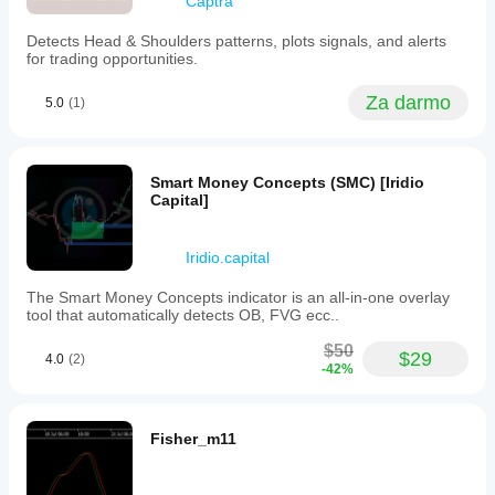
Captra
Detects Head & Shoulders patterns, plots signals, and alerts
for trading opportunities.
Za darmo
5.0
(1)
Smart Money Concepts (SMC) [Iridio
Capital]
Iridio.capital
The Smart Money Concepts indicator is an all-in-one overlay
tool that automatically detects OB, FVG ecc..
$50
$29
4.0
(2)
-42%
Fisher_m11