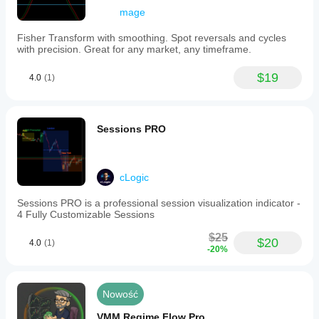
mage
Fisher Transform with smoothing. Spot reversals and cycles
with precision. Great for any market, any timeframe.
$19
4.0
(1)
Sessions PRO
cLogic
Sessions PRO is a professional session visualization indicator -
4 Fully Customizable Sessions
$25
$20
4.0
(1)
-20%
Nowość
VMM Regime Flow Pro