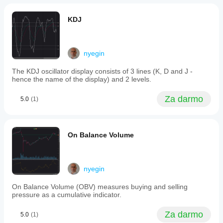
ty!
detection
and
SuperTrend’s
KDJ
ATR
algo.expert
price
volatility
July 9, 2025
measurement
nyegin
into
Pros:
a
Combines
The KDJ oscillator display consists of 3 lines (K, D and J -
single
Moving
hence the name of the display) and 2 levels.
indicator.
Average and
This
ATR for
combination
dynamic
Za darmo
5.0
(1)
enhances
trend
trend
detection.
identification
Provides
and
clear buy/sell
On Balance Volume
reduces
signals. Easy
false
setup, stable
signals
performance.
during
Cons: No
non-
nyegin
alerts on
trending
signal
market
change. No
On Balance Volume (OBV) measures buying and selling
phases.
tooltips or
pressure as a cumulative indicator.
Backtesting
saved
and
templates.
Za darmo
5.0
(1)
optimization
Requires