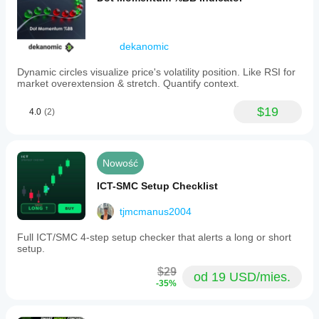
dekanomic
Dynamic circles visualize price's volatility position. Like RSI for
market overextension & stretch. Quantify context.
$19
4.0
(2)
Nowość
ICT-SMC Setup Checklist
tjmcmanus2004
Full ICT/SMC 4-step setup checker that alerts a long or short
setup.
$29
od 19 USD/mies.
-35%