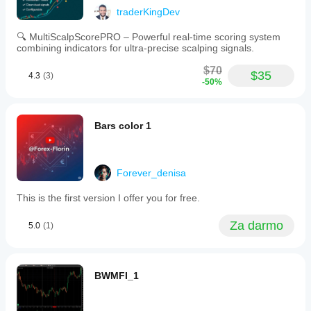
traderKingDev
🔍 MultiScalpScorePRO – Powerful real-time scoring system
combining indicators for ultra-precise scalping signals.
$70
$35
4.3
(3)
-50%
Bars color 1
Forever_denisa
This is the first version I offer you for free.
Za darmo
5.0
(1)
BWMFI_1