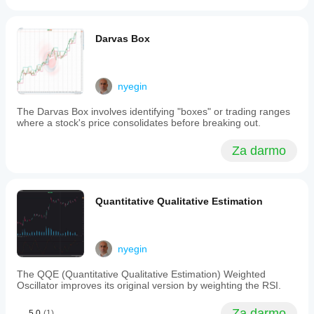
show
additional
that
confirmation
PMax
for reliable
outperforms
entries.
Darvas Box
its
component
indicators
yussef.yussef0994
in
nyegin
reliability
June 16, 2025
and
The Darvas Box involves identifying "boxes" or trading ranges
signal
where a stock's price consolidates before breaking out.
accuracy.
It
kelvin-
is
jahson
Za darmo
designed
for
April 25, 2025
use
across
please
Quantitative Qualitative Estimation
various
can I
markets
get the
and
source
instruments
code of
and
this
nyegin
does
indicator
not
The QQE (Quantitative Qualitative Estimation) Weighted
repaint,
Oscillator improves its original version by weighting the RSI.
providing
consistent
Za darmo
5.0
(1)