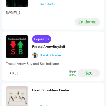
linchvlad0
BWMFI_1
Za darmo
Popularne
FractalArrowBuySell
BossFXTrader
Fractal Arrow Buy and Sell Indicator
$39
$20
4.3
(3)
-49%
Head Shoulders Finder