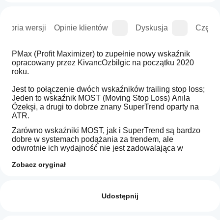
istoria wersji
Opinie klientów
Dyskusja
Częste
PMax (Profit Maximizer) to zupełnie nowy wskaźnik 
opracowany przez KivancOzbilgic na początku 2020 
roku.
Jest to połączenie dwóch wskaźników trailing stop loss;
Jeden to wskaźnik MOST (Moving Stop Loss) Anıla 
Özekşi, a drugi to dobrze znany SuperTrend oparty na 
ATR.
Zarówno wskaźniki MOST, jak i SuperTrend są bardzo 
dobre w systemach podążania za trendem, ale 
odwrotnie ich wydajność nie jest zadowalająca w 
warunkach rynku bocznego, podobnie jak większości 
Zobacz oryginał
innych wskaźników.
Jak mogę
Podsumowanie AI
Profit Maximizer - PMax stara się rozwiązać ten 
zacząć
Opinie: 6
PMax
problem. 
PMax łączy silne strony MOST (Moving 
używać
Udostępnij
(Profit
Average Trend Changer) i SuperTrend (detekcja 
Maximizer)
wskaźnika?
5
100 %
ceny ATR) w jednym wskaźniku.
is
Po instalacji