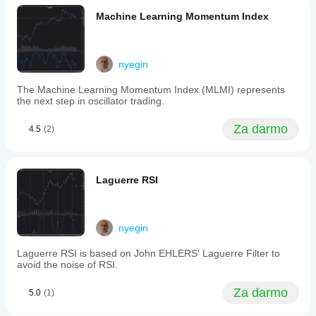
are
suchinkub
effective
Machine Learning Momentum Index
for
November 10, 2025
trend-
following
Looks
strategies
great
nyegin
but
!
tend
The Machine Learning Momentum Index (MLMI) represents
to
the next step in oscillator trading.
generate
matthesbraeuer
false
signals
Za darmo
4.5
(2)
in
August 12, 2025
sideways
Fantastic Job
markets.
at
PMax
Laguerre RSI
translating.
addresses
Could you
this
tell us how
limitation
you did the
by
ATR
integrating
nyegin
normalization
the
in ctrader, I
strengths
Laguerre RSI is based on John EHLERS' Laguerre Filter to
can't figure it
of
avoid the noise of RSI.
out and I
MOST’s
want to built
moving
Za darmo
an cbot with
5.0
(1)
average
this opttion
trend