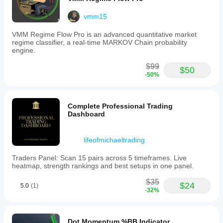
vmm15
VMM Regime Flow Pro is an advanced quantitative market
regime classifier, a real-time MARKOV Chain probability
engine.
$99
$50
-50%
Complete Professional Trading
Dashboard
lifeofmichaeltrading
Traders Panel: Scan 15 pairs across 5 timeframes. Live
heatmap, strength rankings and best setups in one panel.
$35
$24
5.0
(1)
-32%
Dot Momentum %BB Indicator