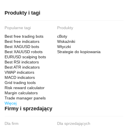
Produkty i tagi
Popularne tagi
Produkty
Best free trading bots
cBoty
Best free indicators
Wskaźniki
Best XAGUSD bots
Wtyczki
Best XAUUSD robots
Strategie do kopiowania
EURUSD scalping bots
Best RSI indicators
Best ATR indicators
VWAP indicators
MACD indicators
Grid trading tools
Risk reward calculator
Margin calculators
Trade manager panels
Więcej
Firmy i sprzedający
Dla firm
Dla sprzedających