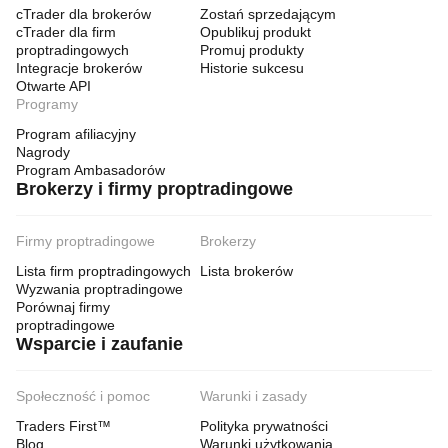
cTrader dla brokerów
Zostań sprzedającym
cTrader dla firm
Opublikuj produkt
proptradingowych
Promuj produkty
Integracje brokerów
Historie sukcesu
Otwarte API
Programy
Program afiliacyjny
Nagrody
Program Ambasadorów
Brokerzy i firmy proptradingowe
Firmy proptradingowe
Brokerzy
Lista firm proptradingowych
Lista brokerów
Wyzwania proptradingowe
Porównaj firmy
proptradingowe
Wsparcie i zaufanie
Społeczność i pomoc
Warunki i zasady
Traders First™
Polityka prywatności
Blog
Warunki użytkowania