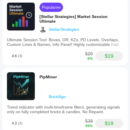
Popularne
[Stellar Strategies] Market Session
Ultimate
StellarStrategies
Ultimate Session Tool: Boxes, OR, KZs, PD Levels, Overlaps,
Custom Lines & Names, Info Panel! Highly customizable 📉📈
$20
$19
4.6
(3)
-5%
PipMiner
BrickAlgo
Trend indicator with multi-timeframe filters, generating signals
only on fully completed bricks & candles. No Repaint.
$38
$19
4.3
(3)
-50%