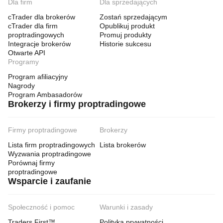
Dla firm
Dla sprzedających
cTrader dla brokerów
Zostań sprzedającym
cTrader dla firm
Opublikuj produkt
proptradingowych
Promuj produkty
Integracje brokerów
Historie sukcesu
Otwarte API
Programy
Program afiliacyjny
Nagrody
Program Ambasadorów
Brokerzy i firmy proptradingowe
Firmy proptradingowe
Brokerzy
Lista firm proptradingowych
Lista brokerów
Wyzwania proptradingowe
Porównaj firmy
proptradingowe
Wsparcie i zaufanie
Społeczność i pomoc
Warunki i zasady
Traders First™
Polityka prywatności