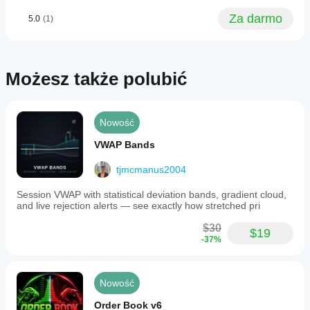
Za darmo
5.0
(1)
Możesz także polubić
Nowość
VWAP Bands
tjmcmanus2004
Session VWAP with statistical deviation bands, gradient cloud,
and live rejection alerts — see exactly how stretched pri
$30
$19
-37%
Nowość
Order Book v6