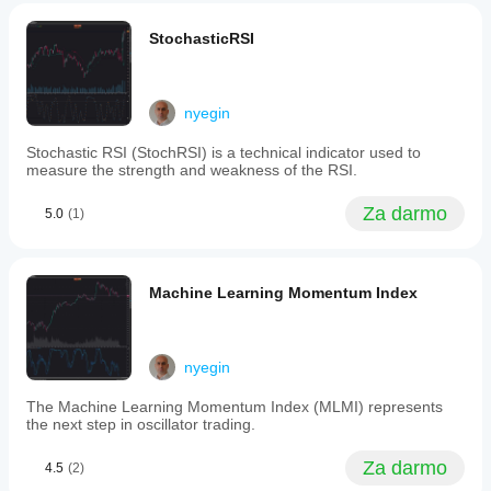
price moves
falls.
and detects
Displayed
divergences.
StochasticRSI
at
Excellent for
the
analyzing
bottom
trend
of
strength and
nyegin
the
sentiment.
chart,
Cons: No
Stochastic RSI (StochRSI) is a technical indicator used to
the
alerts,
measure the strength and weakness of the RSI.
OBV
tooltips, or
line
template
moves
Za darmo
features.
5.0
(1)
upward
Signals may
when
lag in
today's
volatile or
closing
manipulated
Machine Learning Momentum Index
price
markets.
exceeds
the
previous
day's
nyegin
and
moves
The Machine Learning Momentum Index (MLMI) represents
downward
the next step in oscillator trading.
when
it
Za darmo
4.5
(2)
is
lower.