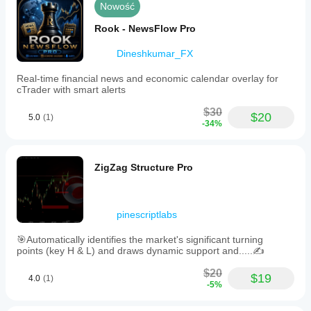
Nowość
Rook - NewsFlow Pro
Dineshkumar_FX
Real-time financial news and economic calendar overlay for
cTrader with smart alerts
$30
$20
5.0
(1)
-34%
ZigZag Structure Pro
pinescriptlabs
🎯Automatically identifies the market's significant turning
points (key H & L) and draws dynamic support and.....✍️
$20
$19
4.0
(1)
-5%