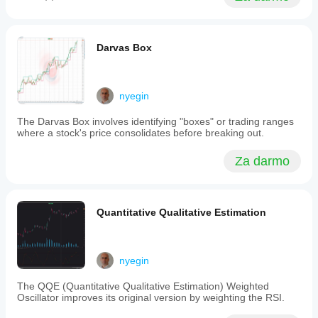
set
stop
losses
above
Darvas Box
recent
high
swings.
The
nyegin
indicator
is
The Darvas Box involves identifying "boxes" or trading ranges
applicable
where a stock's price consolidates before breaking out.
in
forex
markets
Za darmo
and
supports
breakout
trading
Quantitative Qualitative Estimation
strategies.
Profil wskaźnika
nyegin
The QQE (Quantitative Qualitative Estimation) Weighted
Oscillator improves its original version by weighting the RSI.