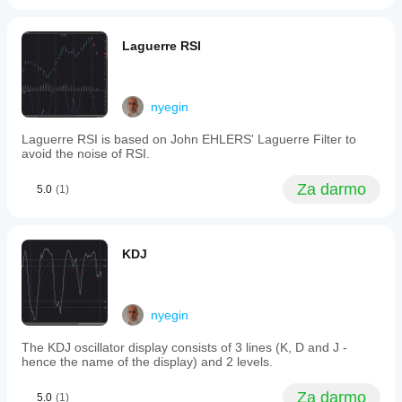
This
indicator
is
Laguerre RSI
used
to
identify
potential
nyegin
breakouts
ahead
Laguerre RSI is based on John EHLERS' Laguerre Filter to
of
avoid the noise of RSI.
price
movements
and
Za darmo
5.0
(1)
to
confirm
upward
trends.
KDJ
Traders
using
OBV
may
open
nyegin
positions
at
The KDJ oscillator display consists of 3 lines (K, D and J -
breakout
hence the name of the display) and 2 levels.
price
levels
Za darmo
5.0
(1)
and