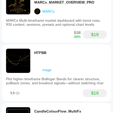
MARCs_MARKET_OVERVIEW_PRO
MARCs
MARCs Multi-timeframe market dashboard with trend rows,
RSI context, sessions, presets and optional chart levels.
$38
$19
-50%
HTFBB
mage
Plot higher-timeframe Bollinger Bands for clearer structure,
pullback zones, and breakout signals—without switching char
$19
5.0
(1)
CandleColourFlow_MultiFx