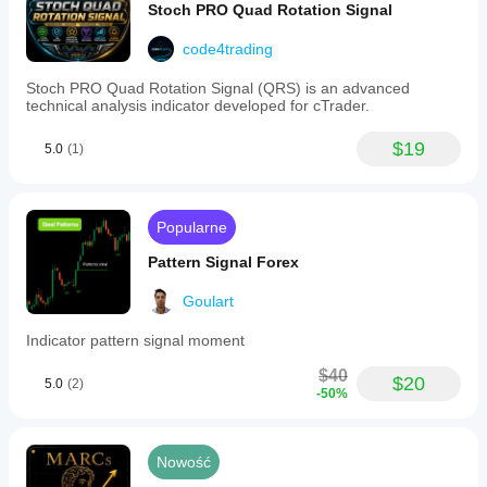
Stoch PRO Quad Rotation Signal
code4trading
Stoc​h PRO Quad Rotation Signal (QRS) is an advanced
technical analysis indicator developed for cTrader.
$19
5.0
(1)
Popularne
Pattern Signal Forex
Goulart
Indicator pattern signal moment
$40
$20
5.0
(2)
-50%
Nowość