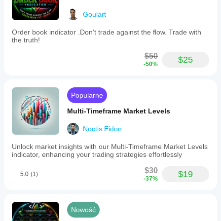
Goulart
Order book indicator .Don't trade against the flow. Trade with
the truth!
$50
$25
-50%
Popularne
Multi-Timeframe Market Levels
Noctis.Eidon
Unlock market insights with our Multi-Timeframe Market Levels
indicator, enhancing your trading strategies effortlessly
$30
$19
5.0
(1)
-37%
Nowość