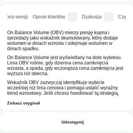
istoria wersji
Opinie klientów
Dyskusja
Częste
On Balance Volume (OBV) mierzy presję kupna i 
sprzedaży jako wskaźnik skumulowany, który dodaje 
wolumen w dniach wzrostu i odejmuje wolumen w 
dniach spadku. 
On Balance Volume jest wyświetlany na dole wykresu. 
Linia OBV rośnie, gdy dzienna cena zamknięcia 
wzrasta, a spada, gdy wczorajsza cena zamknięcia jest 
wyższa niż obecna.
Wskaźnik OBV zazwyczaj identyfikuje wybicie 
wcześniej niż linia cenowa i pomaga ustalić wyraźny 
trend wzrostowy. Jeśli chcesz handlować tą strategią, 
otwierasz pozycję forex na poziomie ceny wybicia i 
Zobacz oryginał
ustawiasz stop loss powyżej ostatniego wysokiego 
wahnięcia.
Jak mogę
Podsumowanie AI
zacząć
Opinie: 1
On
używać
Udostępnij
Balance
Volume
wskaźnika?
5
100 %
(OBV)