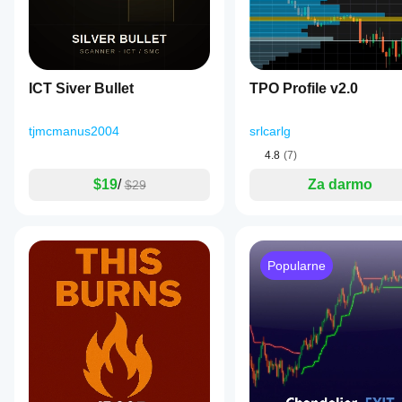
ICT Siver Bullet
TPO Profile v2.0
tjmcmanus2004
srlcarlg
4.8
(7)
$19
/
Za darmo
$29
Popularne