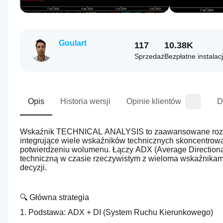
Goulart
117
10.38K
Sprzedaż
Bezpłatne instalac
Opis
Historia wersji
Opinie klientów
D
Wskaźnik TECHNICAL ANALYSIS to zaawansowane rozwiąz
integrujące wiele wskaźników technicznych skoncentrowan
potwierdzeniu wolumenu. Łączy ADX (Average Directional 
techniczną w czasie rzeczywistym z wieloma wskaźnikam
decyzji.
🔍 Główna strategia
1. Podstawa: ADX + DI (System Ruchu Kierunkowego)