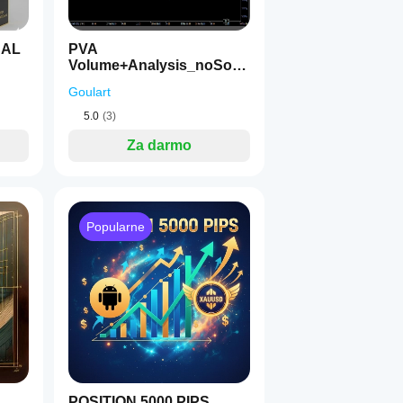
NAL
PVA
Volume+Analysis_noSour
ceCode
Goulart
5.0
(3)
minowy
Za darmo
rzedaży/neutralne i wydaje jasną rekomendację:
Popularne
POSITION 5000 PIPS