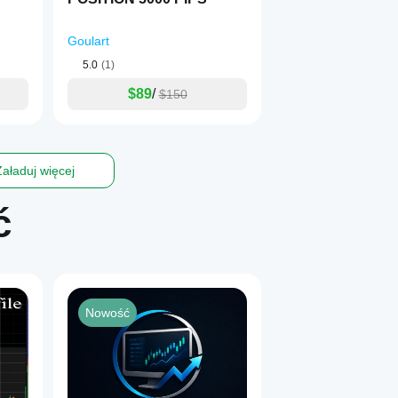
Goulart
5.0
(1)
$89
/
$150
Załaduj więcej
l
ć
ço)
Nowość