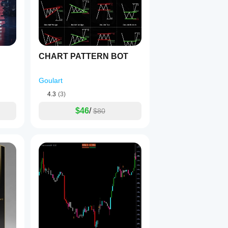
ch o niskiej płynności.
y)
 na wykresie:
CHART PATTERN BOT
oczny
Goulart
4.3
(3)
e
$46
/
$80
ym, w tym: