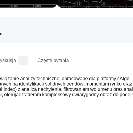
je
yskusja
Częste pytania
anie analizy technicznej opracowane dla platformy cAlgo, 
ych na identyfikacji solidnych trendów, momentum rynku oraz 
Index) z analizą nachylenia, filtrowaniem wolumenu oraz anali
i, oferując traderom kompleksowy i wiarygodny obraz do podej