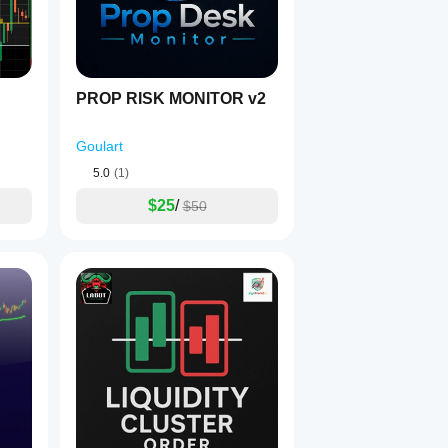
PROP RISK MONITOR v2
Goulart
5.0
(1)
$25
/
$50