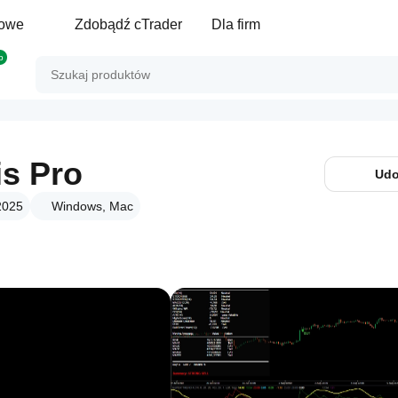
gowe
Zdobądź cTrader
Dla firm
p
is Pro
Udo
2025
Windows, Mac