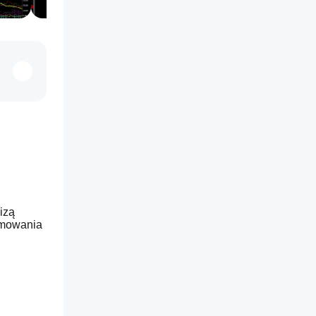
zą 
mowania 