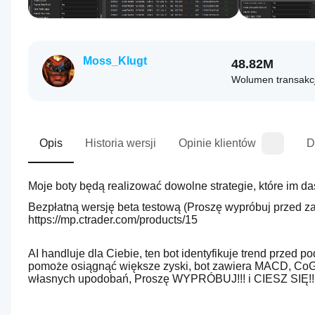
Moss_Klugt
48.82M
Wolumen transakcj
Opis
Historia wersji
Opinie klientów
D
Bezpłatną wersję beta testową (Proszę wypróbuj przed za
https://mp.ctrader.com/products/15
AI handluje dla Ciebie, ten bot identyfikuje trend przed p
pomoże osiągnąć większe zyski, bot zawiera MACD, CoG,
własnych upodobań, Proszę WYPRÓBUJ!!! i CIESZ SIĘ!!!