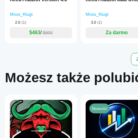
Moss_Klugt
Moss_Klugt
2.0
(1)
3.0
(1)
$463
/
Za darmo
$800
Możesz także polubi
Nowość