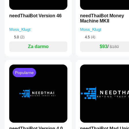
needThaiBot Version 46
needThaiBot Money
Machine MKII
Moss_Klugt
Moss_Klugt
5.0
(2)
4.5
(4)
Za darmo
$93
/
$180
Popularne
needThaiBot Version 4.0
needThaiBot Mad Uni