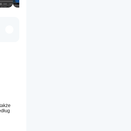
także 
dług 