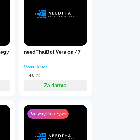
tegy
needThaiBot Version 47
Moss_Klugt
4.0
(4)
Za darmo
Statystyki na żywo