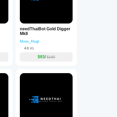
needThaiBot Gold Digger
MkII
Moss_Klugt
4.0
(4)
$93
/
$180