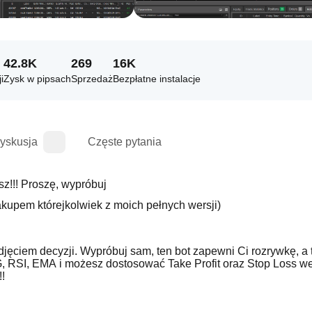
42.8K
269
16K
i
Zysk w pipsach
Sprzedaż
Bezpłatne instalacje
yskusja
Częste pytania
Moje boty będą realizować dowolne strategie, które im dasz!!! Proszę, wypróbuj 
kupem którejkolwiek z moich pełnych wersji)
odjęciem decyzji. Wypróbuj sam, ten bot zapewni Ci rozrywkę, a 
 RSI, EMA i możesz dostosować Take Profit oraz Stop Loss we
!