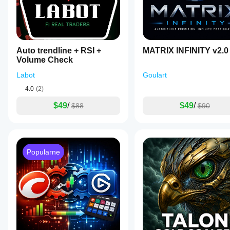
Auto trendline + RSI +
MATRIX INFINITY v2.0
Volume Check
Labot
Goulart
4.0
(2)
$49
/
$49
/
$88
$90
Popularne