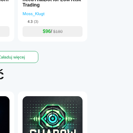
Trading
Moss_Klugt
4.3
(3)
$96
/
$180
Załaduj więcej
ć