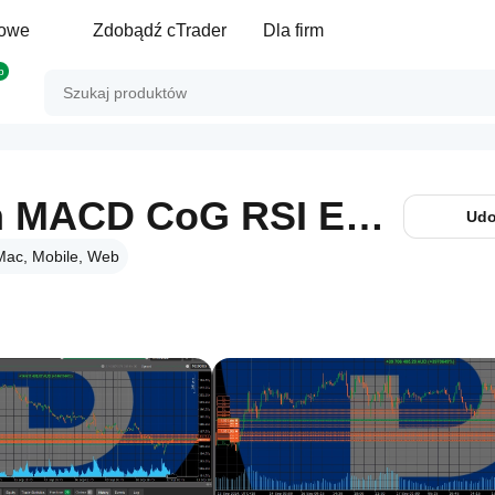
gowe
Zdobądź cTrader
Dla firm
p
needThaibot with MACD CoG RSI EMA
Udo
Mac, Mobile, Web