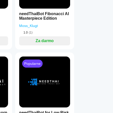
needThaiBot Fibonacci AI
Masterpiece Edition
Moss_Klugt
1.0
(1)
Za darmo
Popularne
corn
needThaiBot for Low Risk