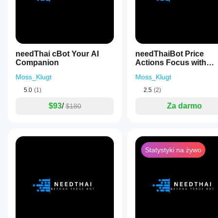
warunków
oferowanych
przez brokera,
spreadów i
jakości
realizacji
needThai cBot Your AI
needThaiBot Price
zleceń.
Companion
Actions Focus with
Przetestowanie
Spread Limit
bota we
Moss_Klugt
Moss_Klugt
własnym
5.0
(1)
2.5
(2)
środowisku
pomoże Ci
$93
/
Za darmo
$180
zrozumieć, jak
sprawdza się
on w
rzeczywistym
użytkowaniu.
Statystyki na żywo