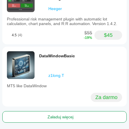
Heeger
Professional risk management plugin with automatic lot
calculation, chart panels, and R:R automation. Version 1.4.2.
$55
$45
4.5
(4)
-19%
DataWindowBasic
z1long.T
MT5 like DataWindow
Za darmo
Załaduj więcej