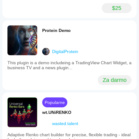
and
$25
floating
PnL.
The
dashboard
also
Protein Demo
highlights
risk
and
drawdown
DigitalProtein
by
strategy
This plugin is a demo includeing a TradingView Chart Widget, a
or
business TV and a news plugin...
label,
enabling
identification
Za darmo
of
over-
exposed
bots.
Popularne
A
worst-
wt.UNiRENKO
case
scenario
view
wasted.talent
calculates
potential
Adaptive Renko chart builder for precise, flexible trading - ideal
losses