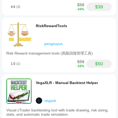
✅ 
Natychmiastowy dostęp do TradeWatch
a
Pojawia się jako zakładka w dolnym panelu cTrader, 
$59
$39
4.6
(3)
single
zawsze widoczna obok Pozycji, Zleceń i PnL Studio.
-34%
bot
or
✅ 
Idealnie uzupełnia PnL Studio
multiple
Obserwuj swoje wyniki (
PnL Studio
) oraz swoje ryzyko 
automated
RiskRewardTools
na żywo (Risk Watch) obok siebie — pełny obraz 
strategies.
zdrowia handlu.
Key
features
include
pengzuyun
a
detailed
Risk Reward management tools (风险回报管理工具)
symbol
exposure
$59
breakdown
$50
1.0
(1)
-16%
showing
long,
short,
net,
VegaXLR - Manual Backtest Helper
and
gross
positions
with
associated
vegaxlr
lot
sizes,
Visual cTrader backtesting tool with trade drawing, risk sizing,
pip
stats, and automatic trade simulation.
risk,