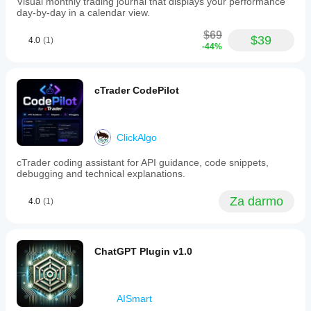
Visual monthly trading journal that displays your performance
indicate
day-by-day in a calendar view.
safe,
elevated,
$69
$39
4.0
(1)
or
-44%
high-
risk
exposure
levels,
cTrader CodePilot
alongside
live
tracking
of
ClickAlgo
floating
drawdowns
cTrader coding assistant for API guidance, code snippets,
and
debugging and technical explanations.
equity
movements.
Risk
Za darmo
4.0
(1)
Watch
appears
as
a
ChatGPT Plugin v1.0
dedicated
tab
within
the
cTrader
AISmart
bottom