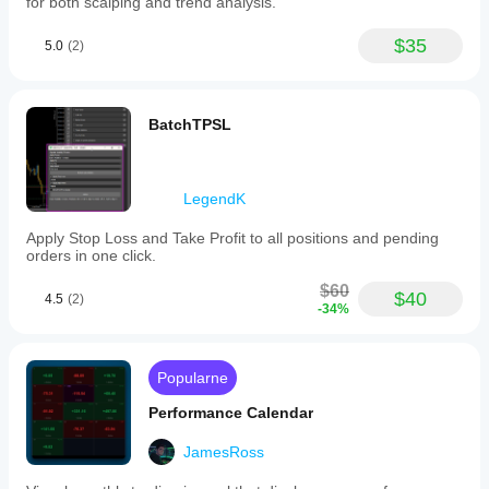
for both scalping and trend analysis.
if
all
$35
5.0
(2)
stop
losses
are
triggered,
expressed
BatchTPSL
in
monetary
terms
and
LegendK
as
a
Apply Stop Loss and Take Profit to all positions and pending
percentage
orders in one click.
of
equity.
$60
The
$40
4.5
(2)
-34%
plugin
includes
a
risk
Popularne
percentage
meter
Performance Calendar
with
color-
coded
JamesRoss
alerts
to