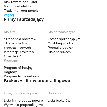
Risk reward calculator
Margin calculators
Trade manager panels
Więcej
Firmy i sprzedający
Dla firm
Dla sprzedających
cTrader dla brokerów
Zostań sprzedającym
cTrader dla firm
Opublikuj produkt
proptradingowych
Promuj produkty
Integracje brokerów
Historie sukcesu
Otwarte API
Programy
Program afiliacyjny
Nagrody
Program Ambasadorów
Brokerzy i firmy proptradingowe
Firmy proptradingowe
Brokerzy
Lista firm proptradingowych
Lista brokerów
Wyzwania proptradingowe