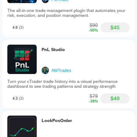
The all-in-one trade management plugin that automates your
risk, execution, and position management.
$90
$45
4.6
(3)
-50%
PnL Studio
AWTrades
Turn your cTrader trade history into a visual performance
dashboard to see trading patterns and strategy strength
$79
$49
4.3
(3)
-38%
LookPosOrder