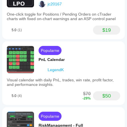
jc20167
One-click toggle for Positions / Pending Orders on cTrader
charts with fixed on-chart warnings and an ASP control panel
$19
5.0
(1)
Popularne
PnL Calendar
LegendK
Visual calendar with daily PnL, trades, win rate, profit factor,
and performance insights.
$70
$50
5.0
(4)
-29%
Popularne
RiskManagement - Full