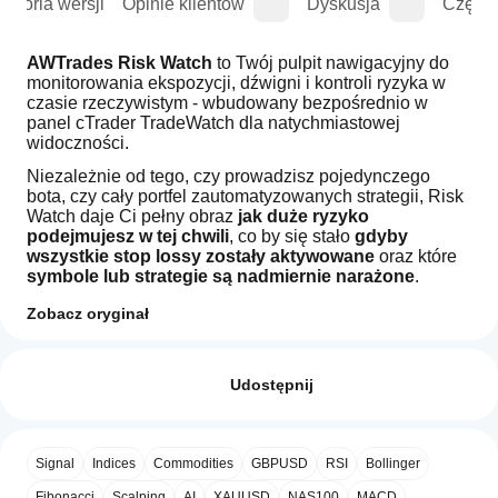
istoria wersji
Opinie klientów
Dyskusja
Częste
AWTrades Risk Watch
 to Twój pulpit nawigacyjny do 
monitorowania ekspozycji, dźwigni i kontroli ryzyka w 
czasie rzeczywistym - wbudowany bezpośrednio w 
panel cTrader TradeWatch dla natychmiastowej 
widoczności.
Niezależnie od tego, czy prowadzisz pojedynczego 
bota, czy cały portfel zautomatyzowanych strategii, Risk 
Watch daje Ci pełny obraz 
jak duże ryzyko 
podejmujesz w tej chwili
, co by się stało 
gdyby 
wszystkie stop lossy zostały aktywowane
 oraz które 
symbole lub strategie są nadmiernie narażone
.
Zaprojektowany, aby idealnie współgrać z 
PnL Studio
, 
Zobacz oryginał
ten plugin uzupełnia zestaw narzędzi profesjonalnego 
Jak
tradera:
Podsumowanie AI
mogę
Opinie: 0
AWTrades
PnL Studio
 mówi Ci 
jak radziły sobie Twoje 
zacząć
Udostępnij
Risk
transakcje
.
Watch
używać
Risk Watch
 mówi Ci 
jak duże ryzyko podejmujesz w 
is
wtyczki?
a
danym momencie
.
Po instalacji
Opinie klientów
real-
Razem dają Ci obie strony profesjonalnego 
Signal
Indices
Commodities
GBPUSD
RSI
Bollinger
Które
sprawdź
time
zarządzania ryzykiem — wyniki z przeszłości i 
aplikacje
risk
obsługiwany
Fibonacci
Scalping
AI
XAUUSD
NAS100
MACD