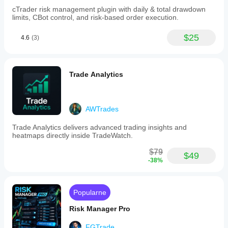
historical
cTrader risk management plugin with daily & total drawdown
performance
limits, CBot control, and risk-based order execution.
and
live
$25
4.6
(3)
risk
exposure.
Supported
markets
and
Trade Analytics
symbols
include
Forex,
indices,
AWTrades
commodities,
cryptocurrencies,
Trade Analytics delivers advanced trading insights and
and
heatmaps directly inside TradeWatch.
stocks,
with
$79
relevant
$49
-38%
indicators
and
strategies
tagged
Popularne
for
context.
Risk Manager Pro
Profil wtyczki
FGTrade