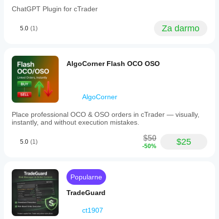
panel,
ChatGPT Plugin for cTrader
providing
constant
Za darmo
5.0
(1)
visibility
alongside
Positions,
Orders,
and
AlgoCorner Flash OCO OSO
PnL
Studio.
It
is
AlgoCorner
designed
to
Place professional OCO & OSO orders in cTrader — visually,
complement
instantly, and without execution mistakes.
PnL
Studio
$50
by
$25
5.0
(1)
-50%
offering
a
comprehensive
professional
Popularne
risk
management
TradeGuard
toolkit
that
covers
ct1907
both