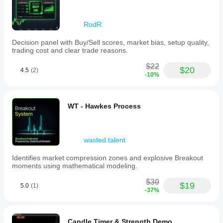
RodR
Decision panel with Buy/Sell scores, market bias, setup quality,
trading cost and clear trade reasons.
$22
$20
4.5
(2)
-10%
WT - Hawkes Process
wasted.talent
Identifies market compression zones and explosive Breakout
moments using mathematical modeling.
$30
$19
5.0
(1)
-37%
Candle Timer & Strength Demo