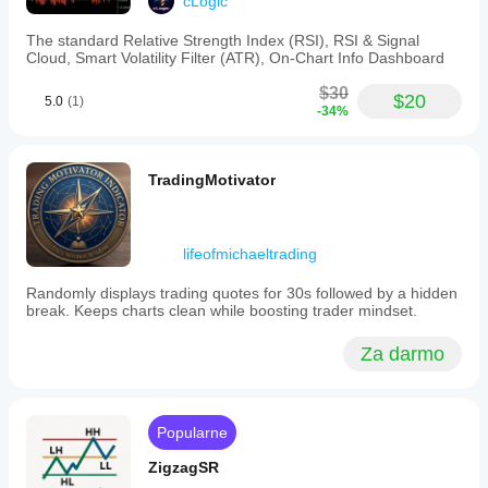
cLogic
period
etc
to
disappear
The standard Relative Strength Index (RSI), RSI & Signal
determine
within a
Cloud, Smart Volatility Filter (ATR), On-Chart Info Dashboard
swing
second of
points
traying to
$30
dynamically.
draw
$20
5.0
(1)
Users
-34%
them.
can
Obviously
customize
a
which
problem
TradingMotivator
Fibonacci
with the
levels
coding so
to
fix it and
display,
it would
including
lifeofmichaeltrading
be worth
standard
a 5*
retracements
Randomly displays trading quotes for 30s followed by a hidden
and
break. Keeps charts clean while boosting trader mindset.
extended
Wall_$t_Wolf
levels
Za darmo
such
August 10, 2025
as
127.2%,
This is
161.8%,
helpful
200%,
Popularne
my
and
friend,
261.8%,
ZigzagSR
thanks
commonly
for the