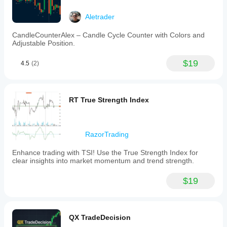
tracking.
an
Requires
automated
Aletrader
additional
and
confirmation
flexible
tools for
CandleCounterAlex – Candle Cycle Counter with Colors and
tool
reliable
Adjustable Position.
for
trading.
traders
who
$19
4.5
(2)
use
Fibonacci
retracement
and
RT True Strength Index
extension
levels
to
identify
potential
RazorTrading
entry
and
Enhance trading with TSI! Use the True Strength Index for
exit
clear insights into market momentum and trend strength.
points.
$19
Profil wskaźnika
QX TradeDecision