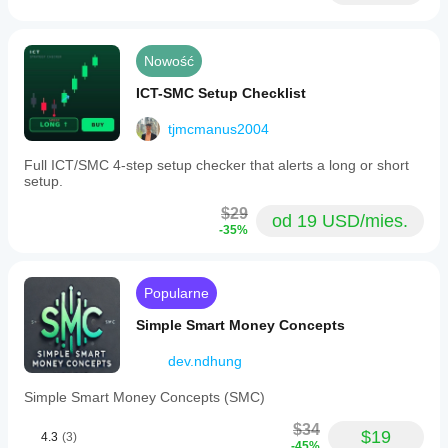
Nowość
ICT-SMC Setup Checklist
tjmcmanus2004
Full ICT/SMC 4-step setup checker that alerts a long or short
setup.
$29
od 19 USD/mies.
-35%
Popularne
Simple Smart Money Concepts
dev.ndhung
Simple Smart Money Concepts (SMC)
$34
$19
4.3
(3)
-45%