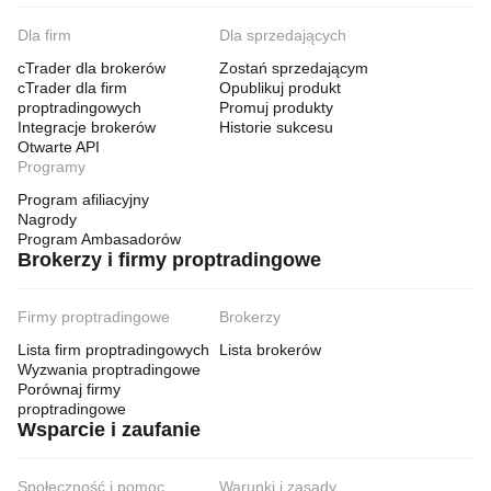
Dla firm
Dla sprzedających
cTrader dla brokerów
Zostań sprzedającym
cTrader dla firm
Opublikuj produkt
proptradingowych
Promuj produkty
Integracje brokerów
Historie sukcesu
Otwarte API
Programy
Program afiliacyjny
Nagrody
Program Ambasadorów
Brokerzy i firmy proptradingowe
Firmy proptradingowe
Brokerzy
Lista firm proptradingowych
Lista brokerów
Wyzwania proptradingowe
Porównaj firmy
proptradingowe
Wsparcie i zaufanie
Społeczność i pomoc
Warunki i zasady