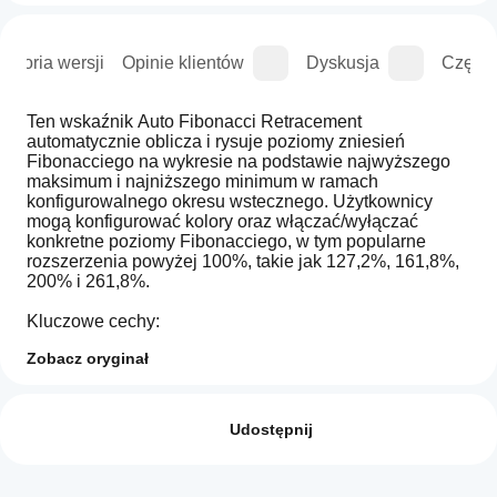
istoria wersji
Opinie klientów
Dyskusja
Częste
Ten wskaźnik Auto Fibonacci Retracement 
automatycznie oblicza i rysuje poziomy zniesień 
Fibonacciego na wykresie na podstawie najwyższego 
maksimum i najniższego minimum w ramach 
konfigurowalnego okresu wstecznego. Użytkownicy 
mogą konfigurować kolory oraz włączać/wyłączać 
konkretne poziomy Fibonacciego, w tym popularne 
rozszerzenia powyżej 100%, takie jak 127,2%, 161,8%, 
200% i 261,8%.
Kluczowe cechy:
1. **Automatyczne wykrywanie swingów**: Dynamicznie 
Zobacz oryginał
wykrywa maksima i minima swingów w wybranym 
okresie wstecznym.
Jak mogę
Podsumowanie AI
2. **Konfigurowalne poziomy**: Włączaj/wyłączaj 
zacząć
Opinie: 3
The
konkretne poziomy Fibonacciego według własnych 
używać
Udostępnij
VGM
preferencji.
-
wskaźnika?
5
33 %
3. **Ustawienia kolorów**: Wybierz indywidualne kolory 
Auto
Po instalacji
dla każdego poziomu dla lepszej wizualnej 
4
33 %
Fibo
Które