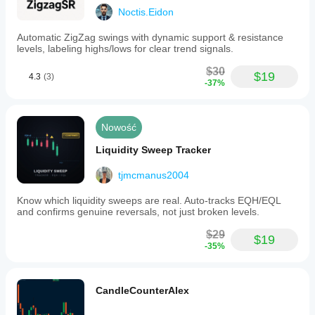
used
upload
Noctis.Eidon
for
:)
analyzing
Automatic ZigZag swings with dynamic support & resistance
trend
levels, labeling highs/lows for clear trend signals.
continuation.
algo.expert
Each
$30
level’s
$19
4.3
(3)
color
July 9, 2025
-37%
can
Pros:
be
Automatically
individually
detects swing
Nowość
set
points and
for
plots
Liquidity Sweep Tracker
clear
Fibonacci
visual
retracement
distinction.
tjmcmanus2004
levels. Easy
The
to use,
indicator
Know which liquidity sweeps are real. Auto-tracks EQH/EQL
customizable,
updates
and confirms genuine reversals, not just broken levels.
works across
in
timeframes.
real
$29
$19
Cons: No
time
-35%
tooltips or
to
alerts. Lacks
reflect
template
changing
saving and
market
CandleCounterAlex
historical
conditions,
swing
providing