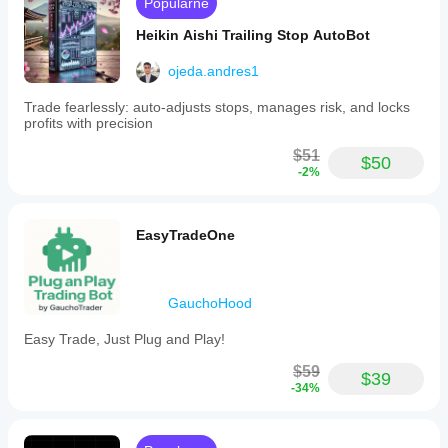
Popularne
the
sprawdza się
RSI-
on w
Heikin Aishi Trailing Stop AutoBot
2
rzeczywistym
closes
użytkowaniu.
above
ojeda.andres1
75,
with
Trade fearlessly: auto-adjusts stops, manages risk, and locks
the
profits with precision
17
EMA
$51
$50
below
-2%
the
20
EMA
and
EasyTradeOne
both
EMAs
pointing
downwards.
GauchoHood
Users
can
Easy Trade, Just Plug and Play!
configure
stop
$59
loss
$39
-34%
and
take
profit
levels