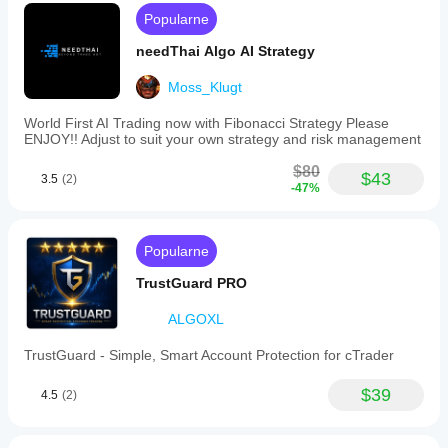
Popularne
needThai Algo AI Strategy
Moss_Klugt
World First AI Trading now with Fibonacci Strategy Please
ENJOY!! Adjust to suit your own strategy and risk management
$80
$43
3.5
(2)
-47%
Popularne
TrustGuard PRO
ALGOXL
TrustGuard - Simple, Smart Account Protection for cTrader
$39
4.5
(2)