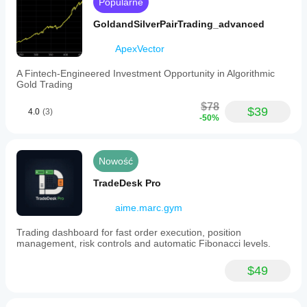
Popularne
according
to
GoldandSilverPairTrading_advanced
their
risk
management
ApexVector
preferences.
This
A Fintech-Engineered Investment Opportunity in Algorithmic
approach
Gold Trading
integrates
momentum
$78
$39
4.0
(3)
and
-50%
trend
filters
to
define
Nowość
entry
and
TradeDesk Pro
exit
points.
aime.marc.gym
Profil handlowy
Trading dashboard for fast order execution, position
management, risk controls and automatic Fibonacci levels.
$49