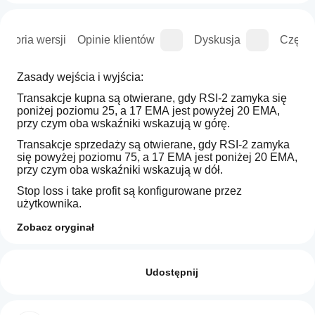
istoria wersji
Opinie klientów
Dyskusja
Częste
Zasady wejścia i wyjścia: 
Transakcje kupna są otwierane, gdy RSI-2 zamyka się 
poniżej poziomu 25, a 17 EMA jest powyżej 20 EMA, 
przy czym oba wskaźniki wskazują w górę.
Transakcje sprzedaży są otwierane, gdy RSI-2 zamyka 
się powyżej poziomu 75, a 17 EMA jest poniżej 20 EMA, 
przy czym oba wskaźniki wskazują w dół.
Stop loss i take profit są konfigurowane przez 
użytkownika.
Zobacz oryginał
Jak
Podsumowanie AI
uruchomić
Opinie: 2
This
cBota?
Udostępnij
trading
bot
5
Po
100 %
implements
Które
instalacji
4
0 %
a
aplikacje
uruchom