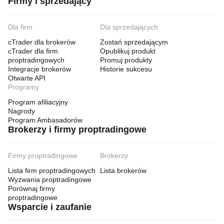
Firmy i sprzedający
Dla firm
Dla sprzedających
cTrader dla brokerów
Zostań sprzedającym
cTrader dla firm
Opublikuj produkt
proptradingowych
Promuj produkty
Integracje brokerów
Historie sukcesu
Otwarte API
Programy
Program afiliacyjny
Nagrody
Program Ambasadorów
Brokerzy i firmy proptradingowe
Firmy proptradingowe
Brokerzy
Lista firm proptradingowych
Lista brokerów
Wyzwania proptradingowe
Porównaj firmy
proptradingowe
Wsparcie i zaufanie