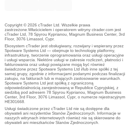
Copyright © 2026 cTrader Ltd. Wszelkie prawa
zastrzeżone.
Właścicielem i operatorem witryny ctrader.com jest
cTrader Ltd, 78 Spyrou Kyprianou, Magnum Business Center, 3rd
Floor, 3076 Limassol, Cypr.
Ekosystem cTrader jest obsługiwany, rozwijany i wspierany przez
Spotware Systems Ltd — obejmuje to technologię platformy,
infrastrukturę, tworzenie oprogramowania oraz usługi operacyjne
i usługi wsparcia. Niektóre usługi w zakresie rozliczeń, płatności i
fakturowania oraz usługi powiązane mogą być również
świadczone przez Spotware Systems Ltd i/lub inne spółki z tej
samej grupy, zgodnie z informacjami podanymi podczas finalizacji
zakupu, na fakturach lub w mających zastosowanie warunkach.
Spotware Systems Ltd jest spółką z ograniczoną
odpowiedzialnością zarejestrowaną w Republice Cypryjskiej, z
siedzibą pod adresem 78 Spyrou Kyprianou, Magnum Business
Center, 3rd Floor, 3076 Limassol, Cypr, o numerze rejestracyjnym
HE301668.
Usługi świadczone przez cTrader Ltd nie są dostępne dla
obywateli ani rezydentów Stanów Zjednoczonych. Informacje w
naszych witrynach internetowych również nie są skierowane do
obywateli ani mieszkańców Stanów Zjednoczonych.