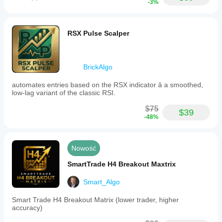
-3%
RSX Pulse Scalper
BrickAlgo
automates entries based on the RSX indicator â a smoothed,
low-lag variant of the classic RSI.
$75
$39
-48%
Nowość
SmartTrade H4 Breakout Maxtrix
Smart_Algo
Smart Trade H4 Breakout Matrix (lower trader, higher
accuracy)