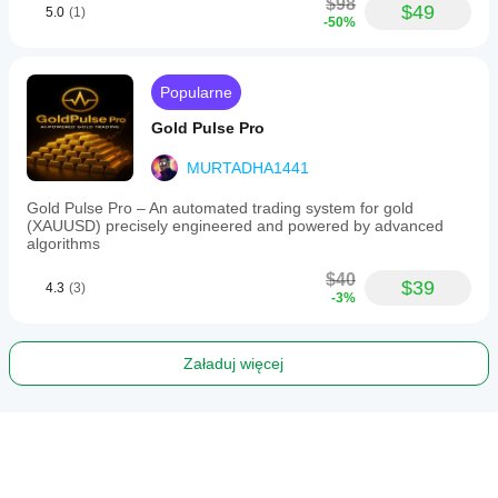
$98
$49
5.0
(1)
-50%
Popularne
Gold Pulse Pro
MURTADHA1441
Gold Pulse Pro – An automated trading system for gold
(XAUUSD) precisely engineered and powered by advanced
algorithms
$40
$39
4.3
(3)
-3%
Załaduj więcej