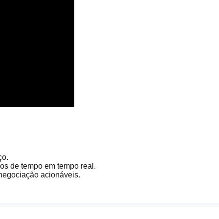
ço.
dos de tempo em tempo real.
 negociação acionáveis.
ot com base em padrões ou eventos específicos.
drões de velas, incluindo Doji, Engulfing, Estrelas da Manhã/Noi