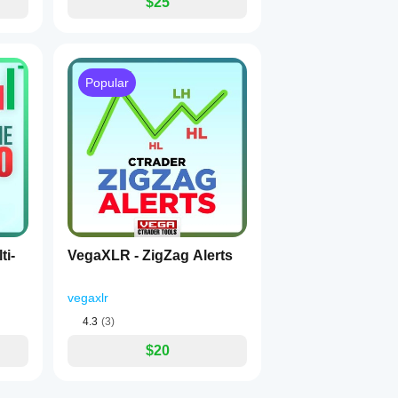
$25
Popular
ti-
VegaXLR - ZigZag Alerts
vegaxlr
4.3
(3)
$20