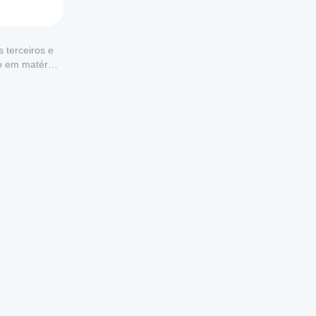
.
 eventos 
íficos.
 terceiros e
to em matéria
ra 
ído 