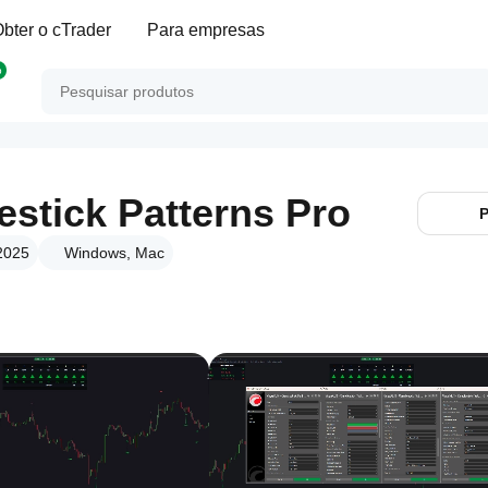
bter o cTrader
Para empresas
p
stick Patterns Pro
P
2025
Windows, Mac