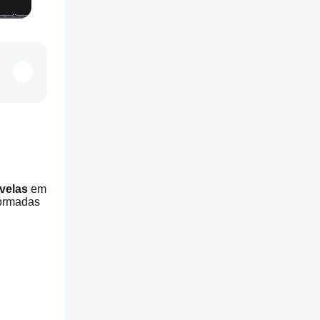
velas
 em 
ormadas 