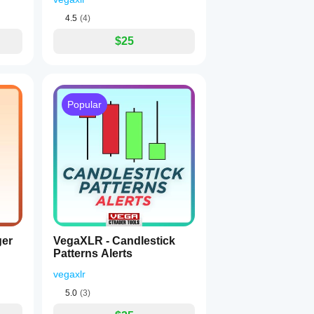
4.5
(4)
$25
Popular
ger
VegaXLR - Candlestick
Patterns Alerts
vegaxlr
5.0
(3)