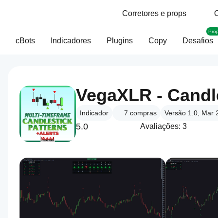
Corretores e props
O
Pro
cBots
Indicadores
Plugins
Copy
Desafios
VegaXLR - Candle
Indicador
7
compras
Versão 1.0, Mar 
5.0
Avaliações: 3