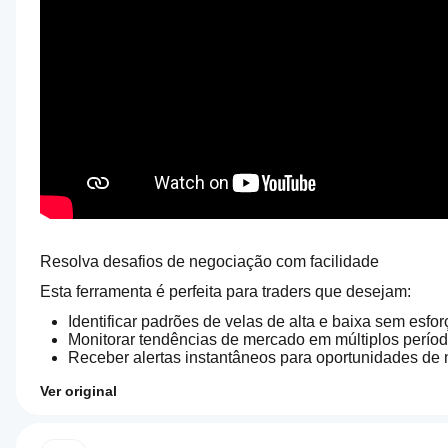
Resolva desafios de negociação com facilidade
Esta ferramenta é perfeita para traders que desejam:
Identificar padrões de velas de alta e baixa sem esfor
Monitorar tendências de mercado em múltiplos perío
Receber alertas instantâneos para oportunidades de
Automatizar a gestão de posições e operações de cB
Ver original
5.0
Principais características
Como
Resumo de IA
posso
Detecção abrangente de padrões
: Identifica 34 pa
VegaXLR