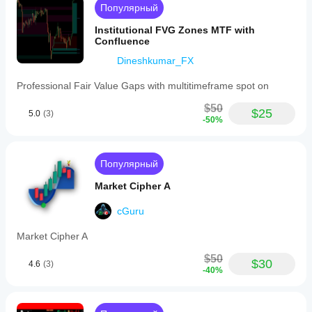
Популярный
Institutional FVG Zones MTF with
Confluence
Dineshkumar_FX
Professional Fair Value Gaps with multitimeframe spot on
$50
$25
5.0
(3)
-50%
Популярный
Market Cipher A
cGuru
Market Cipher A
$50
$30
4.6
(3)
-40%