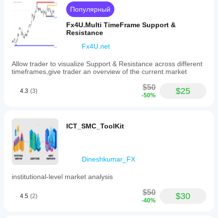
Популярный
Fx4U.Multi TimeFrame Support &
Resistance
Fx4U.net
Allow trader to visualize Support & Resistance across different
timeframes,give trader an overview of the current market
$50
$25
4.3
(3)
-50%
ICT_SMC_ToolKit
Dineshkumar_FX
institutional-level market analysis
$50
$30
4.5
(2)
-40%