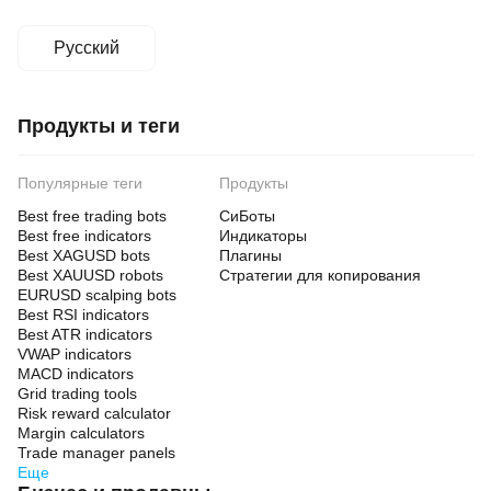
Русский
Продукты и теги
Популярные теги
Продукты
Best free trading bots
СиБоты
Best free indicators
Индикаторы
Best XAGUSD bots
Плагины
Best XAUUSD robots
Стратегии для копирования
EURUSD scalping bots
Best RSI indicators
Best ATR indicators
VWAP indicators
MACD indicators
Grid trading tools
Risk reward calculator
Margin calculators
Trade manager panels
Еще