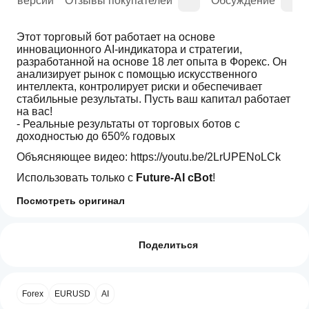
рия версий
Отзывы покупателей
Обсуждение
Этот торговый бот работает на основе 
инновационного AI-индикатора и стратегии, 
разработанной на основе 18 лет опыта в Форекс. Он 
анализирует рынок с помощью искусственного 
интеллекта, контролирует риски и обеспечивает 
стабильные результаты. Пусть ваш капитал работает 
на вас!
- Реальные результаты от торговых ботов с 
доходностью до 650% годовых
Объясняющее видео: https://youtu.be/2LrUPENoLCk
Использовать только с 
Future-AI cBot
!
Рекомендуемый символ - EURUSD
Посмотреть оригинал
Профиль индикатора
Как начать
Рекомендуемый таймфрейм - H3, H2
пользоваться
Отзывы: 0
индикатором?
Поделиться
После
Какие
установки
приложения
добавьте
Отзывы покупателей
Forex
EURUSD
AI
cTrader
экземпляр
,