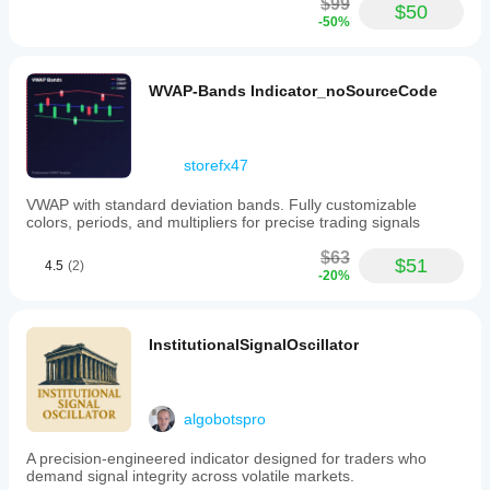
$99
$50
-50%
WVAP-Bands Indicator_noSourceCode
storefx47
VWAP with standard deviation bands. Fully customizable
colors, periods, and multipliers for precise trading signals
$63
$51
4.5
(2)
-20%
InstitutionalSignalOscillator
algobotspro
A precision-engineered indicator designed for traders who
demand signal integrity across volatile markets.