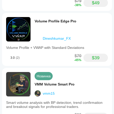
$79
$49
-38%
Volume Profile Edge Pro
Dineshkumar_FX
Volume Profile + VWAP with Standard Deviations
$70
$39
3.0
(2)
-45%
Новинка
VMM Volume Smart Pro
vmm15
Smart volume analysis with BP detection, trend confirmation
and breakout signals for professional traders.