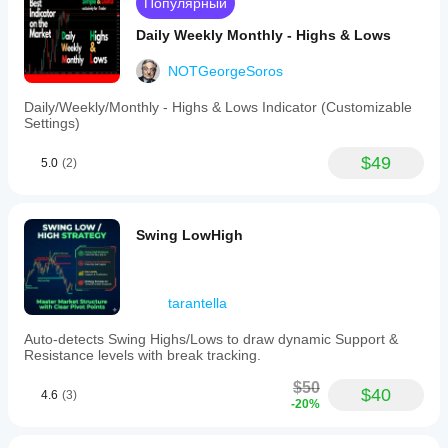
Популярный
Daily Weekly Monthly - Highs & Lows
NOTGeorgeSoros
Daily/Weekly/Monthly - Highs & Lows Indicator (Customizable
Settings)
$49
5.0
(2)
Swing LowHigh
tarantella
Auto-detects Swing Highs/Lows to draw dynamic Support &
Resistance levels with break tracking.
$50
$40
4.6
(3)
-20%