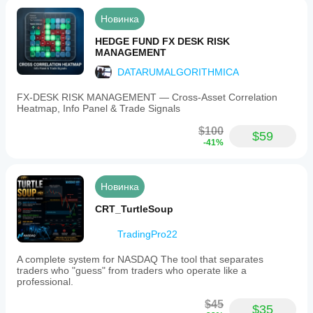
Новинка
HEDGE FUND FX DESK RISK
MANAGEMENT
DATARUMALGORITHMICA
FX‑DESK RISK MANAGEMENT — Cross‑Asset Correlation
Heatmap, Info Panel & Trade Signals
$100
$59
-41%
Новинка
CRT_TurtleSoup
TradingPro22
A complete system for NASDAQ The tool that separates
traders who "guess" from traders who operate like a
professional.
$45
$35