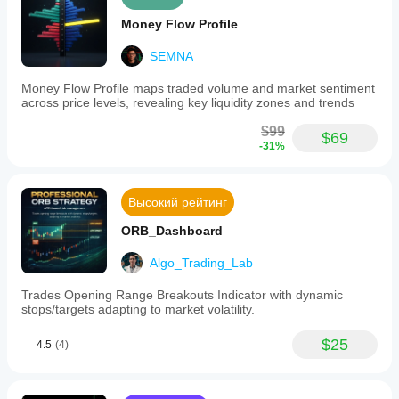
Money Flow Profile
SEMNA
Money Flow Profile maps traded volume and market sentiment
across price levels, revealing key liquidity zones and trends
$99
$69
-31%
Высокий рейтинг
ORB_Dashboard
Algo_Trading_Lab
Trades Opening Range Breakouts Indicator with dynamic
stops/targets adapting to market volatility.
$25
4.5
(4)