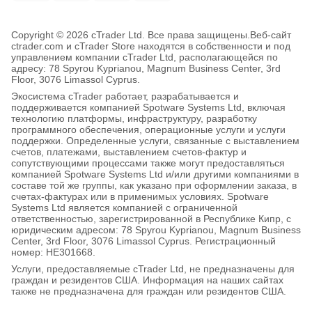
Copyright © 2026 cTrader Ltd. Все права защищены.
Веб-сайт
ctrader.com и cTrader Store находятся в собственности и под
управлением компании cTrader Ltd, располагающейся по
адресу: 78 Spyrou Kyprianou, Magnum Business Center, 3rd
Floor, 3076 Limassol Cyprus.
Экосистема cTrader работает, разрабатывается и
поддерживается компанией Spotware Systems Ltd, включая
технологию платформы, инфраструктуру, разработку
программного обеспечения, операционные услуги и услуги
поддержки. Определенные услуги, связанные с выставлением
счетов, платежами, выставлением счетов-фактур и
сопутствующими процессами также могут предоставляться
компанией Spotware Systems Ltd и/или другими компаниями в
составе той же группы, как указано при оформлении заказа, в
счетах-фактурах или в применимых условиях. Spotware
Systems Ltd является компанией с ограниченной
ответственностью, зарегистрированной в Республике Кипр, с
юридическим адресом: 78 Spyrou Kyprianou, Magnum Business
Center, 3rd Floor, 3076 Limassol Cyprus. Регистрационный
номер: HE301668.
Услуги, предоставляемые cTrader Ltd, не предназначены для
граждан и резидентов США. Информация на наших сайтах
также не предназначена для граждан или резидентов США.