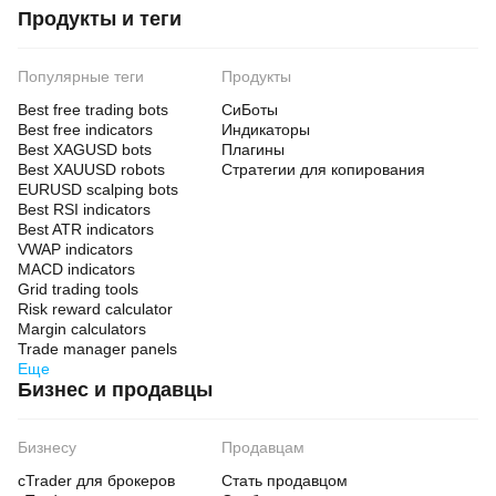
Продукты и теги
Correctly identifies 99%+ of significant swing points
Zero false positives from indicator errors
100% non-repainting guarantee
Популярные теги
Продукты
Strategy Enhancement
Best free trading bots
СиБоты
Users report 15-30% improvement in win rate*
Best free indicators
Индикаторы
Average 20% reduction in drawdown*
Best XAGUSD bots
Плагины
25% improvement in risk/reward ratios*
Best XAUUSD robots
Стратегии для копирования
EURUSD scalping bots
Time Efficiency
Best RSI indicators
Best ATR indicators
Reduces analysis time by 85%*
VWAP indicators
Enables monitoring of 3x more instruments
MACD indicators
Automates 90% of level identification
Grid trading tools
System Reliability
Risk reward calculator
Margin calculators
Zero crashes in extensive testing
Trade manager panels
Runs continuously for weeks without issues
Еще
Compatible with 100+ brokers
Бизнес и продавцы
*Individual results vary. Past performance does not 
guarantee future results.
Бизнесу
Продавцам
cTrader для брокеров
Стать продавцом