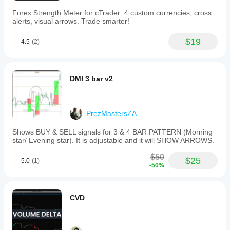
Eliminate coding time for basic functions
Focus on strategy logic, not data processing
Forex Strength Meter for cTrader: 4 custom currencies, cross
alerts, visual arrows. Trade smarter!
✅ 
Works With Any Strategy:
$19
4.5
(2)
Price Action Trading
Support & Resistance Trading
Breakout Strategies
Trend Following
DMI 3 bar v2
Range Trading
Scalping
Swing Trading
Position Trading
PrezMastersZA
✅ 
Compatible With:
Shows BUY & SELL signals for 3 & 4 BAR PATTERN (Morning
All Instruments (Forex, Indices, Commodities, 
star/ Evening star). It is adjustable and it will SHOW ARROWS.
Crypto)
All Timeframes (M1 to Monthly)
$50
$25
5.0
(1)
Any Broker (Standard cTrader)
-50%
Any Trading Style (Discretionary or Automated)
CVD
📊 TECHNICAL SPECIFICATIONS
System Requirements