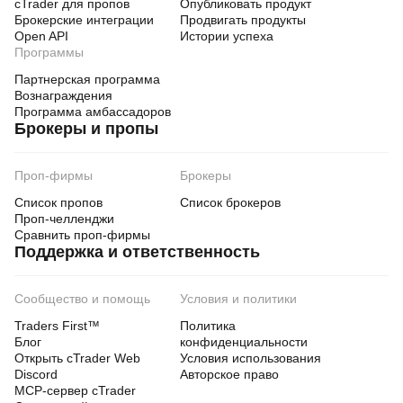
🎁 WHAT YOU GET
cTrader для пропов
Опубликовать продукт
Брокерские интеграции
Продвигать продукты
Complete Package Includes:
Open API
Истории успеха
Программы
.cs
✅ 
Multi-Timeframe Swing Points Indicator
 (
source code) ✅ 
Comprehensive Documentation
 (50+ 
Партнерская программа
pages)
Вознаграждения
Программа амбассадоров
User manual
Брокеры и пропы
Parameter guide
Trading strategy examples
cBot integration tutorials
Проп-фирмы
Брокеры
✅ 
Comparison Guide
Список пропов
Список брокеров
Проп-челленджи
Before/after code analysis
Сравнить проп-фирмы
Performance improvements documented
Поддержка и ответственность
Migration guide from original version
✅ 
Lifetime Updates
Сообщество и помощь
Условия и политики
All future versions included
New features as they're developed
Traders First™
Политика
Compatibility updates for new cTrader versions
Блог
конфиденциальности
Открыть cTrader Web
Условия использования
✅ 
Full Source Code
Discord
Авторское право
MCP-сервер cTrader
Modify to suit your needs