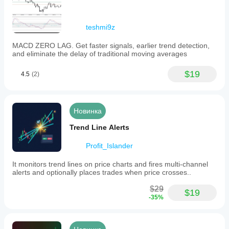
{
    // Breakout detected
    if (Symbol.Bid < breakoutLevel + Symbol.PipSize * 
teshmi9z
10)
    {
MACD ZERO LAG. Get faster signals, earlier trend detection,
        // Retest confirmed - enter long
and eliminate the delay of traditional moving averages
        var stopLoss = indicator.GetRecentSwingLows(1)
[0];
$19
4.5
(2)
        ExecuteMarketOrder(TradeType.Buy, SymbolName, 
volume, 
            "Swing Breakout", stopLoss: stopLoss);
    }
Новинка
}
Trend Line Alerts
Result
: Fully automated breakout system
Profit_Islander
🔧 INSTALLATION & SETUP
It monitors trend lines on price charts and fires multi-channel
alerts and optionally places trades when price crosses..
Quick Start (2 Minutes)
$29
Install Indicator
$19
-35%
.cs
Download 
 file
Copy to cTrader indicators folder
Restart cTrader or compile in cBots/Indicators 
section