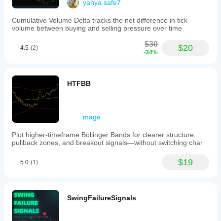
yahya.safe7
Platform: cTrader (Desktop, Web, or Mobile)
RAM: 2GB minimum (4GB recommended)
Cumulative Volume Delta tracks the net difference in tick
CPU: Any modern processor
volume between buying and selling pressure over time
OS: Windows 7+, macOS, Linux (via Wine)
Internet: Required for live data
$30
$20
4.5
(2)
-34%
Performance Metrics
Processing Speed: <5ms per calculation
Memory Footprint: <10MB typical usage
HTFBB
Chart Objects: Auto-managed (configurable limit)
CPU Usage: <5% on modern systems
Startup Time: <0.5 seconds
mage
Data Accuracy
Plot higher-timeframe Bollinger Bands for clearer structure,
Swing Detection: 99.9%+ accuracy
pullback zones, and breakout signals—without switching char
Non-Repainting: 100% guaranteed
Multi-Timeframe Sync: Real-time alignment
$19
5.0
(1)
Historical Data: Full backtest compatibility
💰 VALUE PROPOSITION
SwingFailureSignals
What You're Really Buying