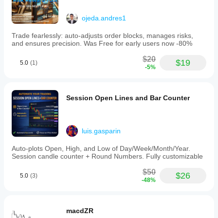
confirmation 
Result
: Maximum profit extraction from 
trends
ojeda.andres1
Scenario 3: Cryptocurrency Range Trading
Trade fearlessly: auto-adjusts order blocks, manages risks,
Setup
: BTC/USD, M15 chart, H1 higher timeframe 
and ensures precision. Was Free for early users now -80%
Strategy
: Scalp range-bound consolidations 
Process
:
$20
$19
5.0
(1)
H1 zones show range boundaries (HTF swings)
-5%
M15 swings show precise entry points within range
Buy M15 swing lows near H1 support zone
Sell M15 swing highs near H1 resistance zone 
Session Open Lines and Bar Counter
Result
: High-frequency, low-risk scalping
Scenario 4: Algorithmic Breakout Strategy
Setup
: Any instrument, any timeframe, automated cBot 
luis.gasparin
Strategy
: Trade swing high/low breaks with confirmation 
Process
:
Auto-plots Open, High, and Low of Day/Week/Month/Year.
Session candle counter + Round Numbers. Fully customizable
// Get recent swing high
var swingHighs = indicator.GetRecentSwingHighs(1);
$50
$26
5.0
(3)
double breakoutLevel = swingHighs[0];
-48%
// Wait for break and retest
if (Symbol.Bid > breakoutLevel && previousClose < 
macdZR
breakoutLevel)