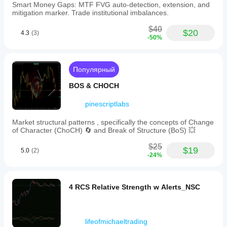
Smart Money Gaps: MTF FVG auto-detection, extension, and
✅ 
Perfect For:
mitigation marker. Trade institutional imbalances.
Beginner Traders
$40
$20
4.3
(3)
Learn market structure visually
-50%
Understand support and resistance concepts
See where professionals place orders
Build confidence with clear levels
Популярный
Intermediate Traders
BOS & CHOCH
Refine entry and exit timing
pinescriptlabs
Add multi-timeframe analysis to your toolkit
Improve risk management with precise stops
Market structural patterns , specifically the concepts of Change
Increase win rate with better level identification
of Character (ChoCH) 🔄 and Break of Structure (BoS) 💥
Advanced Traders
$25
$19
5.0
(2)
Automate swing-based strategies
-24%
Backtest with non-repainting data
Build complex multi-indicator systems
Scale trading with algorithmic precision
4 RCS Relative Strength w Alerts_NSC
Algorithmic Traders
Integrate proven swing detection
Access clean API for strategy development
lifeofmichaeltrading