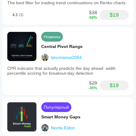
multiple TFs
The best filter for trading trend continuations on Renko charts.
vs. Other Swing Indicators
$38
$19
4.3
(3)
-50%
✅ 
Non-Repainting
: Confirmed points never change
✅ 
Performance
: 90% faster, uses 99% fewer 
resources
✅ 
Zone Management
: Intelligent cleanup keeps 
Новинка
charts clean
✅ 
Customizable
: 15+ parameters for any trading 
Central Pivot Range
style
✅ 
API Access
: Full programmatic control for bots
tjmcmanus2004
vs. Paid Alternatives
CPR indicator that actually predicts the day ahead: width
percentile scoring for breakout-day detection
✅ 
Professional Quality
: Institutional-grade 
accuracy
$29
$19
✅ 
Well Documented
: 50+ pages of guides and 
-35%
examples
✅ 
Production Ready
: No bugs, no crashes, no 
issues
Популярный
✅ 
Actively Maintained
: Regular updates and 
improvements
Smart Money Gaps
Noctis.Eidon
🎓 WHO IS THIS FOR?