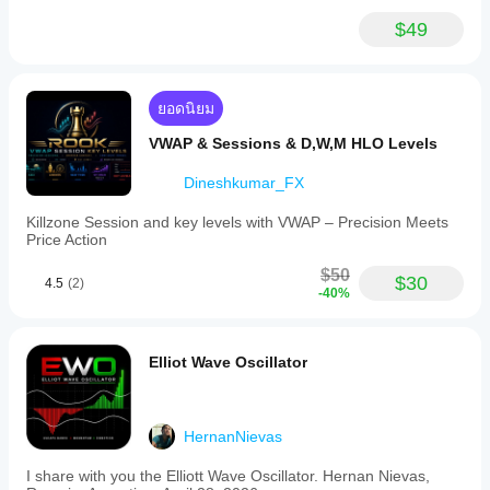
ปรับอินดิเค
volume
เตอร์ให้เหมาะ
$49
and
กับกลยุทธ์ของ
price
คุณ
action.
The
indicator
ยอดนิยม
also
includes
VWAP & Sessions & D,W,M HLO Levels
optional
volatility
Dineshkumar_FX
bands
that
Killzone Session and key levels with VWAP – Precision Meets
highlight
Price Action
key
price
$50
levels,
$30
4.5
(2)
-40%
aiding
traders
in
identifying
Elliot Wave Oscillator
significant
market
areas.
This
tool
HernanNievas
supports
flexible
I share with you the Elliott Wave Oscillator. Hernan Nievas,
market