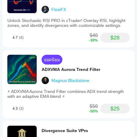
FlowFX
Unlock Stochastic RSI PRO in cTrader! Overlay RSI, highlight
zones, and identify divergences with customizable settings.
$40
$28
4.7
(4)
-30%
ยอดนิยม
ADXVMA Aurora Trend Filter
Magnus.Blackstone
⚡ ADXVMA Aurora Trend Filter combines ADX trend strength
with an adaptive EMA blend ⚡
$50
$25
4.3
(3)
-50%
Divergence Suite VPro