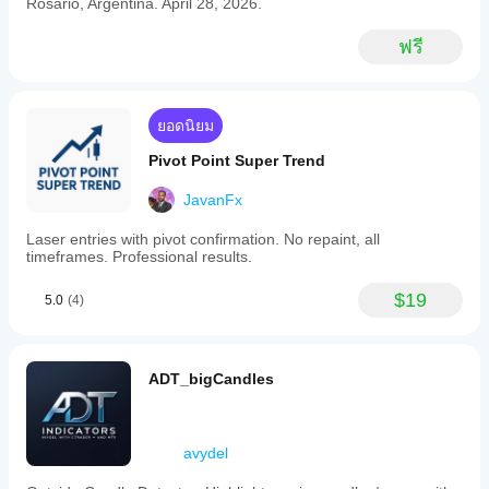
Rosario, Argentina. April 28, 2026.
analysis
by
ฟรี
combining
volume-
weighted
pricing
with
ยอดนิยม
volatility
insights,
Pivot Point Super Trend
making
it
JavanFx
suitable
for
Laser entries with pivot confirmation. No repaint, all
various
timeframes. Professional results.
trading
strategies
focused
$19
5.0
(4)
on
price
and
volume
ADT_bigCandles
dynamics.
โปรไฟล์อินดิเคเตอร์
avydel