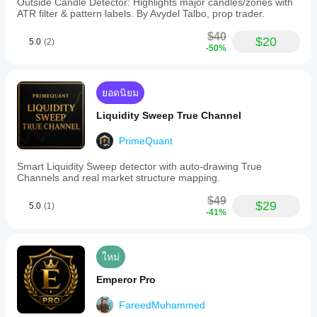
Outside Candle Detector: Highlights major candles/zones with
ATR filter & pattern labels. By Avydel Talbo, prop trader.
$40
$20
5.0
(2)
-50%
ยอดนิยม
Liquidity Sweep True Channel
PrimeQuant
Smart Liquidity Sweep detector with auto-drawing True
Channels and real market structure mapping.
$49
$29
5.0
(1)
-41%
ใหม่
Emperor Pro
FareedMuhammed