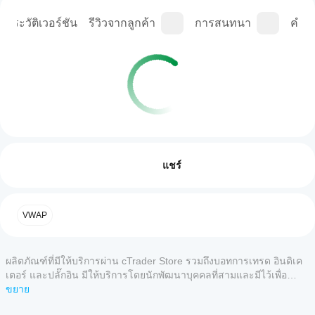
ประวัติเวอร์ชัน
รีวิวจากลูกค้า
การสนทนา
คำถา
ฉันจะ
สรุปโดย AI
เริ่มใช้
รีวิว: 0
The
อินดิเค
แชร์
VWAP-
Indicator
เตอร์ได้
is
อย่างไร?
based
หลังจาก
รีวิวจากลูกค้า
on
VWAP
แอป
ติดตั้ง
the
cTrader
TradingView
เพิ่มอินส
5
4
3
2
ทั้งหมด
VWAP
ใดบ้าง
แตนซ์
tool
ผลิตภัณฑ์ที่มีให้บริการผ่าน cTrader Store รวมถึงบอทการเทรด อินดิเค
เพื่อเริ่ม
ที่รอง
and
ยังไม่มี
ใช้อิน
เตอร์ และปลั๊กอิน มีให้บริการโดยนักพัฒนาบุคคลที่สามและมีไว้เพื่อ
รับอิน
calculates
รีวิว
ดิเคเตอร์
วัตถุประสงค์ในการเข้าถึงข้อมูลและทางเทคนิคเท่านั้น cTrader Store
ขยาย
ดิเค
the
สำหรับ
สำหรับ
volume-
ไม่ใช่โบรกเกอร์และไม่ได้ให้คำแนะนำการลงทุน คำแนะนำส่วนบุคคล
เตอร์
ลิตภัณฑ์
การ
weighted