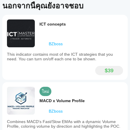
หรือการรับประกันผลการดำเนินงานในอนาคต
จาก
นี้ หาก
นอกจากนี้คุณยังอาจชอบ
วิเคราะห์
average
Store?
เคยลอง
price
ทาง
for
อินดิเค
แล้ว ขอ
เทคนิค
ฉันจะทด
a
เตอร์ที่
เชิญมา
selected
สอ
กำหนด
ICT concepts
เป็นคน
timeframe
บอินดิเค
เองพร้อม
แรกที่
such
ใช้งาน
เตอร์ได้
บอกคน
as
เฉพาะใน
อื่น!
อย่างไร?
session,
BZboss
cTrader
week,
ใช้อินดิเค
Windows
or
ฉัน
เตอร์
กับ
This indicator contains most of the ICT strategies that you
month.
และ Mac
ควร
สัญลักษณ์
need. You can turn on/off each one to be shown.
It
เท่านั้น
ปรับ
และช่วง
dynamically
เวลาที่
พารา
resets
$39
แตกต่าง
according
มิเต
to
กันเพื่อ
อร์
the
ทำความ
อิน
chosen
เข้าใจว่า
ดิเค
ใหม่
period,
มันทำงาน
providing
เตอร์
อย่างไร
MACD x Volume Profile
an
หรือ
ภายใต้
updated
ไม่?
สภาวะ
average
BZboss
ตลาดที่
price
ใช่ คุณสามารถ
that
หลาก
แก้ไข
Combines MACD's Fast/Slow EMAs with a dynamic Volume
reflects
หลาย
Profile, coloring volume by direction and highlighting the POC.
พารามิเตอร์
เพื่อ
both