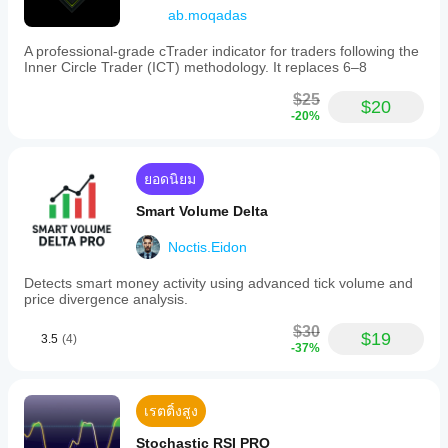
ab.moqadas
A professional-grade cTrader indicator for traders following the
Inner Circle Trader (ICT) methodology. It replaces 6–8
$25
$20
-20%
ยอดนิยม
Smart Volume Delta
Noctis.Eidon
Detects smart money activity using advanced tick volume and
price divergence analysis.
$30
$19
3.5
(4)
-37%
เรตติ้งสูง
Stochastic RSI PRO