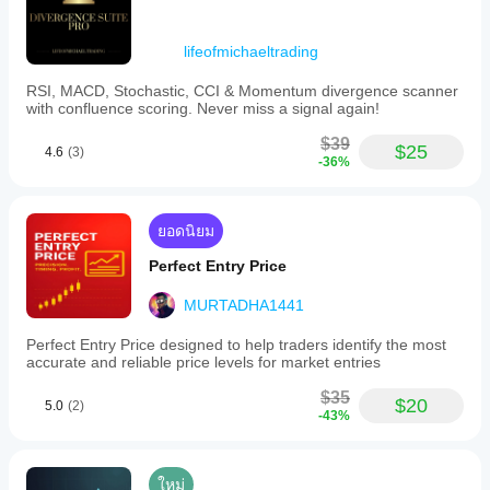
lifeofmichaeltrading
RSI, MACD, Stochastic, CCI & Momentum divergence scanner
with confluence scoring. Never miss a signal again!
$39
$25
4.6
(3)
-36%
ยอดนิยม
Perfect Entry Price
MURTADHA1441
Perfect Entry Price designed to help traders identify the most
accurate and reliable price levels for market entries
$35
$20
5.0
(2)
-43%
ใหม่