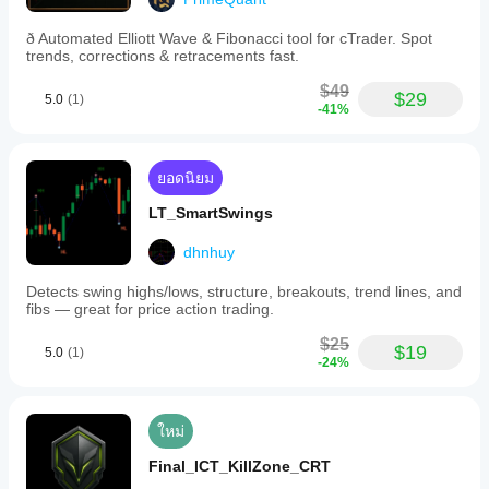
ð Automated Elliott Wave & Fibonacci tool for cTrader. Spot
trends, corrections & retracements fast.
$49
$29
5.0
(1)
-41%
ยอดนิยม
LT_SmartSwings
dhnhuy
Detects swing highs/lows, structure, breakouts, trend lines, and
fibs — great for price action trading.
$25
$19
5.0
(1)
-24%
ใหม่
Final_ICT_KillZone_CRT