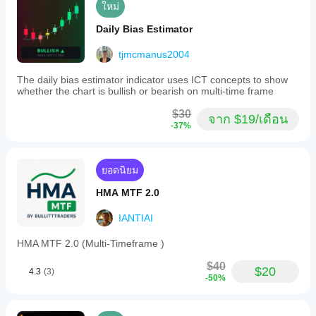
ใหม่
Daily Bias Estimator
tjmcmanus2004
The daily bias estimator indicator uses ICT concepts to show
whether the chart is bullish or bearish on multi-time frame
$30
จาก $19/เดือน
-37%
ยอดนิยม
HMA MTF 2.0
IANTIAI
HMA MTF 2.0 (Multi-Timeframe )
$40
$20
4.3
(3)
-50%