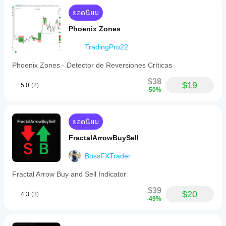
ยอดนิยม
Phoenix Zones
TradingPro22
Phoenix Zones - Detector de Reversiones Críticas
$38
$19
5.0
(2)
-50%
ยอดนิยม
FractalArrowBuySell
BossFXTrader
Fractal Arrow Buy and Sell Indicator
$39
$20
4.3
(3)
-49%