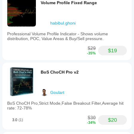
Volume Profile Fixed Range
habibul.ghoni
Professional Volume Profile Indicator - Shows volume
distribution, POC, Value Areas & Buy/Sell pressure.
$29
$19
-35%
BoS ChoCH Pro v2
Goulart
BoS ChoCH Pro,Strict Mode,False Breakout Filter,Average hit
rate: 72-78%
$30
$20
3.0
(1)
-34%