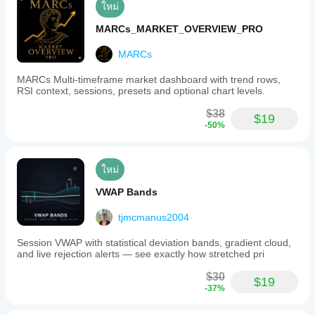
ใหม่
MARCs_MARKET_OVERVIEW_PRO
MARCs
MARCs Multi-timeframe market dashboard with trend rows,
RSI context, sessions, presets and optional chart levels.
$38
$19
-50%
ใหม่
VWAP Bands
tjmcmanus2004
Session VWAP with statistical deviation bands, gradient cloud,
and live rejection alerts — see exactly how stretched pri
$30
$19
-37%