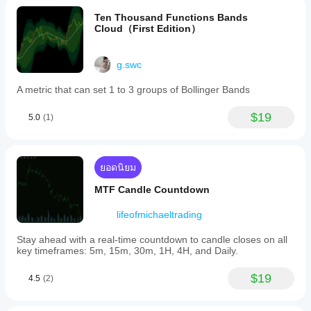
Ten Thousand Functions Bands
Cloud（First Edition）
g.swc
A metric that can set 1 to 3 groups of Bollinger Bands
$19
5.0
(1)
ยอดนิยม
MTF Candle Countdown
lifeofmichaeltrading
Stay ahead with a real-time countdown to candle closes on all
key timeframes: 5m, 15m, 30m, 1H, 4H, and Daily.
$19
4.5
(2)