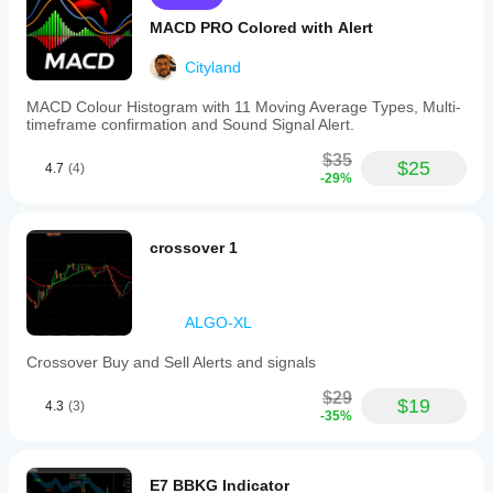
// =========
MACD PRO Colored with Alert
// v1.0.0 (05/06/2025)
Cityland
// - เปิดตัวครั้งแรกพร้อมรองรับกรอบเวลาทั้งหมดอย่างเต็ม
ที่
MACD Colour Histogram with 11 Moving Average Types, Multi-
timeframe confirmation and Sound Signal Alert.
// - นำระบบจัดการใบอนุญาตขั้นสูงมาใช้
$35
// - อินเทอร์เฟซผู้ใช้ที่ปรับแต่งได้พร้อม HUD ให้ข้อมูล
$25
4.7
(4)
-29%
// - เพิ่มป้ายข้อมูลบนแผนภูมิ
// - รวมระบบอัปเดตอัตโนมัติ
crossover 1
// - ปรับแต่งประสิทธิภาพสำหรับชุดข้อมูลเวลายาว
// - รองรับแหล่งราคาทั้งหมด (ปิด, เปิด, สูง, ต่ำ ฯลฯ)
ALGO-XL
// - จัดการการแสดงข้อความระบบโดยอัตโนมัติ
// 
Crossover Buy and Sell Alerts and signals
════════════════════════════════════
$29
════════════════════════════════════
$19
4.3
(3)
-35%
═══════
E7 BBKG Indicator
เพื่อเปิดใช้งานใบอนุญาต โปรดทำตามข้อมูลบนหน้าจอ