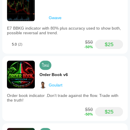
หรือล็อก
Gwave
E7 BBKG indicator with 80% plus accuracy used to show both,
possible reversal and trend.
$50
$25
5.0
(2)
-50%
ใหม่
Order Book v6
Goulart
Order book indicator .Don't trade against the flow. Trade with
the truth!
$50
$25
-50%