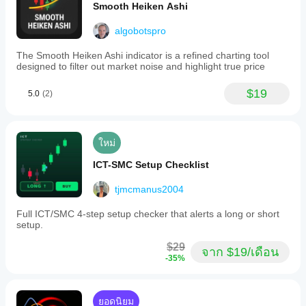
เต็มที่
กันเพื่อ
review
อร์
Smooth Heiken Ashi
ทำความ
screen
อิน
// - จัดการป้ายข้อมูลด้วยตำแหน่งที่ยืดหยุ่น
feels
เข้าใจว่า
algobotspro
ดิเค
calmer.
มันทำงาน
// - ระบบใบอนุญาตที่ปลอดภัยและตรวจสอบการอัปเดต
เตอร์
อย่างไร
อัตโนมัติ
The Smooth Heiken Ashi indicator is a refined charting tool
หรือ
ภายใต้
designed to filter out market noise and highlight true price
CarryTradeKing
ไม่?
// - ปรับแต่งประสิทธิภาพสูงแม้กับชุดข้อมูลขนาดใหญ่
สภาวะ
ตลาดที่
ใช่ คุณสามารถ
$19
5.0
(2)
// - ปรับแต่งลักษณะการแสดงผลได้เต็มที่ (สี, รูปแบบเส้น)
June 14, 2025
หลาก
แก้ไข
หลาย
พารามิเตอร์
เพื่อ
//
ปรับอินดิเค
// การใช้งานที่เป็นประโยชน์:
เตอร์ให้เหมาะ
ใหม่
กับกลยุทธ์ของ
// ================
คุณ
ICT-SMC Setup Checklist
// - ระบุแนวโน้มระยะยาวบนแผนภูมิกรอบเวลาต่ำกว่า
tjmcmanus2004
// - แสดงค่าเฉลี่ยสำคัญของกรอบเวลาที่สูงกว่า
Full ICT/SMC 4-step setup checker that alerts a long or short
// - สร้างกลยุทธ์หลายกรอบเวลาที่อิงตามค่าเฉลี่ยเคลื่อนที่
setup.
// - ระบุแนวรับและแนวต้านแบบไดนามิกที่น่าเชื่อถือมาก
$29
จาก $19/เดือน
ขึ้น
-35%
//
// บันทึกการเปลี่ยนแปลง:
ยอดนิยม