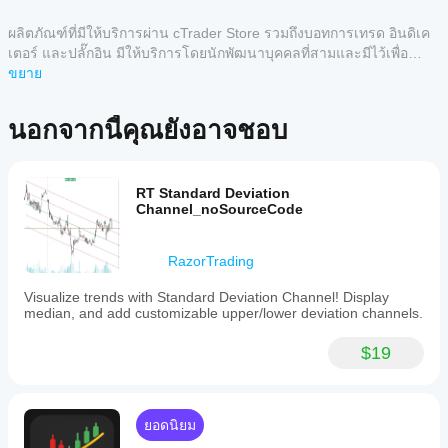
อย่างไร?
// ===========
4
100 %
หลังจาก
ผลิตภัณฑ์ที่มีให้บริการผ่าน cTrader Store รวมถึงบอทการเทรด อินดิเค
// EMA บน TF เป็นตัวบ่งชี้ขั้นสูงที่แสดงค่าเฉลี่ยเคลื่อนที่
3
แอป
0 %
ติดตั้ง
เตอร์ และปลั๊กอิน มีให้บริการโดยนักพัฒนาบุคคลที่สามและมีไว้เพื่อ
เลขชี้กำลัง
cTrader
เพิ่มอินส
2
0 %
วัตถุประสงค์ในการเข้าถึงข้อมูลและทางเทคนิคเท่านั้น cTrader Store
ขยาย
ใดบ้าง
แตนซ์
// (EMA) ที่คำนวณบนกรอบเวลาที่กำหนดและฉายลงบน
ไม่ใช่โบรกเกอร์และไม่ได้ให้คำแนะนำการลงทุน คำแนะนำส่วนบุคคล
1
0 %
เพื่อเริ่ม
ที่รอง
กรอบเวลาปัจจุบัน
หรือการรับประกันผลการดำเนินงานในอนาคต
ใช้อิน
นอกจากนี้คุณยังอาจชอบ
รับอิน
// ของแผนภูมิ เครื่องมือนี้ช่วยให้คุณใช้ค่าเฉลี่ยเคลื่อนที่
ดิเคเตอร์
ดิเค
ของกรอบเวลาที่สูงกว่า
สำหรับ
เตอร์
การ
รีวิวจากลูกค้า
จาก
// (เช่น H4, D1) แม้ในแผนภูมิที่มีกรอบเวลาต่ำกว่า (M15, 
วิเคราะห์
RT Standard Deviation
Store?
H1),
Channel_noSourceCode
ทาง
5
4
3
2
ทั้งหมด
อินดิเค
เทคนิค
// ช่วยให้การวิเคราะห์หลายกรอบเวลาเป็นไปอย่างครบ
ฉันจะทด
เตอร์ที่
ถ้วนและทันที
สอ
RazorTrading
กำหนด
PositionSizerPro
บอินดิเค
เองพร้อม
//
Visualize trends with Standard Deviation Channel! Display
ใช้งาน
เตอร์ได้
June 15, 2025
// คุณสมบัติหลัก:
median, and add customizable upper/lower deviation channels.
เฉพาะใน
อย่างไร?
cTrader
A 1R
// ==========================
ใช้อินดิเค
$19
Windows
ฉัน
exit
เตอร์
กับ
และ Mac
// - แสดง EMA ของกรอบเวลาใดก็ได้บนแผนภูมิปัจจุบัน
plan
ควร
สัญลักษณ์
เท่านั้น
makes
ปรับ
และช่วง
// - รองรับกรอบเวลาทั้งหมดที่มีใน cTrader อย่างเต็มที่
review
เวลาที่
พารา
easier.
ยอดนิยม
// - ปรับแต่งช่วงเวลา EMA และแหล่งราคาต่างๆ ได้อย่าง
แตกต่าง
มิเต
The