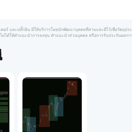
อประสบการณ์การเทรดที่แม่นยำ ใช้งานง่าย และมีประสิทธิภาพมา
เตอร์ และปลั๊กอิน มีให้บริการโดยนักพัฒนาบุคคลที่สามและมีไว้เพื่อวัตถุป
นจากข้อมูลเก่าอีกต่อไป!
์และไม่ได้ให้คำแนะนำการลงทุน คำแนะนำส่วนบุคคล หรือการรับประกันผลก
จากโหลดเสร็จ ช่วยกำจัดการแจ้งเตือนที่น่ารำคาญจากข้อมูลเก่า
ง
 ซึ่งเป็นขั้นตอนที่ดีกว่าการพิมพ์ชื่อไฟล์ด้วยตนเอง คุณยังได้รับ 
จำ
้
แบบเลื่อนลงสำหรับตัวเลือกส่วนใหญ่
 (กรอบเวลา ตัวเลือกใช่/ไม่ใช่
ง เพิ่มความชัดเจน!
2 ใช้กฎที่ชัดเจนในการลบ 
โซนที่ถูกทำลาย
 จัดการอย่างชาญฉลาด
ูมิ และมีตัวเลือก 
หมดอายุตามเวลา
 สำหรับโซนเก่า รวมถึงตัวเ
ณต้องการ!
ะเฉพาะแยกต่างหาก (สี ความหนา สไตล์) สำหรับโซนอุปทานและอุป
ทำให้โซน 
โต้ตอบได้
 บนแผนภูมิของคุณ!
1
คุณเลือกได้ระหว่างโซนที่มีเพียงไส้เทียนหรือโซนที่รวมตัวแทนแท่งเท