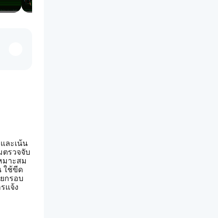
บุและเน้น
ึมตรวจจับ
้เหมาะสม
 ใช้ขีด
ายกรอบ
ารแจ้ง