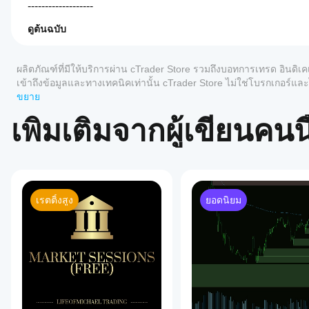
-------------------
การปรับปรุงจาก V1:
ดูต้นฉบับ
4.0
ฉันจะ
Advanced Supply Demand V2 มอบการปรับปรุงที่สำคัญเพื่
สรุปโดย AI
เริ่มใช้
Supply
ผลิตภัณฑ์ที่มีให้บริการผ่าน cTrader Store รวมถึงบอทการเทรด อินดิเค
การแจ้งเตือนที่ชาญฉลาดและเงียบกว่า – ไม่มีเสียงรบกว
อินดิเค
Demand
เข้าถึงข้อมูลและทางเทคนิคเท่านั้น cTrader Store ไม่ใช่โบรกเกอร
การแจ้งเตือนจะทำงานบนราคาจริงแบบเรียลไทม์หลัง
Premium
เตอร์ได้
ในอนาคต
ขยาย
นอกจากนี้ยังสามารถเลือกเสียงจาก 
เมนูแบบเลื่อนล
V2
อย่างไร?
is
รีวิว: 1
เตือนสูงสุดต่อโซน
 เพื่อป้องกันการแจ้งเตือนซ้ำซ้อน.
หลังจาก
เพิ่มเติมจากผู้เขียนคนนี
an
แอป
ติดตั้ง
การตั้งค่าที่ง่ายดาย – การตั้งค่าง่ายขึ้น!
advanced
5
0 %
cTrader
trading
เพิ่มอินส
เพลิดเพลินกับการตั้งค่าที่เข้าใจง่ายขึ้นมากด้วย 
เมนู
indicator
ใดบ้าง
4
แตนซ์
100 %
เส้น ไฟล์เสียง) ตั้งค่าได้ถูกต้องตั้งแต่ครั้งแรกทุกครั้ง!
designed
เพื่อเริ่ม
ที่รอง
3
0 %
to
ตรรกะและการจัดการโซนที่ชัดเจนขึ้น – ลดความยุ่งเหยิ
ใช้อิน
รับอิน
automatically
ปรับปรุงให้ตรงไปตรงมาและใช้งานได้จริงมากขึ้น V
2
0 %
ดิเคเตอร์
ดิเค
identify
เรตติ้งสูง
ที่ทับซ้อนกัน (ตรงกัน)
 เพื่อรักษาความสะอาดของแผนภ
ยอดนิยม
สำหรับ
and
1
เตอร์
0 %
การ 
จำกัดจำนวนโซนที่แสดง
.
การ
highlight
จาก
วิเคราะห์
key
การควบคุมภาพที่เหนือกว่า – แผนภูมิของคุณ ตามที่คุ
Store?
supply
ทาง
รับ 
การควบคุมอย่างละเอียด
 ด้วยการตั้งค่าลักษณ
and
อินดิเค
เทคนิค
รีวิวจากลูกค้า
แต่งภาพได้อย่างแม่นยำตามความชอบของคุณและ
ฉันจะทด
demand
เตอร์ที่
zones
สอ
กำหนด
การกำหนดโซนที่ยืดหยุ่นมากขึ้น!
on
5
4
3
2
ทั้งหมด
บอินดิเค
เองพร้อม
IncludeBarBody
ตอนนี้รวมตัวเลือก 
 ที่ช่วยให้
trading
ใช้งาน
เตอร์ได้
มุมมองตลาดที่กว้างขึ้นและแตกต่างออกไป.
charts.