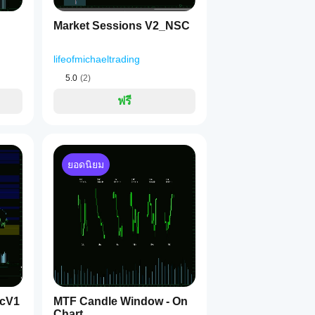
Market Sessions V2_NSC
lifeofmichaeltrading
5.0
(2)
ฟรี
ูมิปัจจุบันของคุณ ไม่ใช่ สำหรับโซนในแผนภูมิปัจจุบัน.
 (เช่น โซน H4 บนแผนภูมิ M15).
ยอดนิยม
ลาดที่แข็งแกร่ง (จุดสวิง) สำหรับการสร้างโซน ตัวเลขที่สูงกว่าจะ
ลุผ่านอย่างชัดเจน.
0
ที่แสดง 
 แสดงทั้งหมด.
่างมากโดยอัตโนมัติ เพื่อให้แผนภูมิสะอาดขึ้น.
ดยอัตโนมัติ.
icV1
MTF Candle Window - On
ก่ากว่าจำนวนแท่งเทียนนี้จะถูกลบ.
Chart