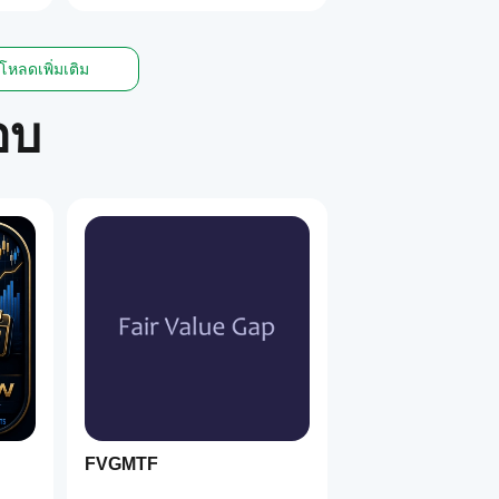
โหลดเพิ่มเติม
อบ
FVGMTF