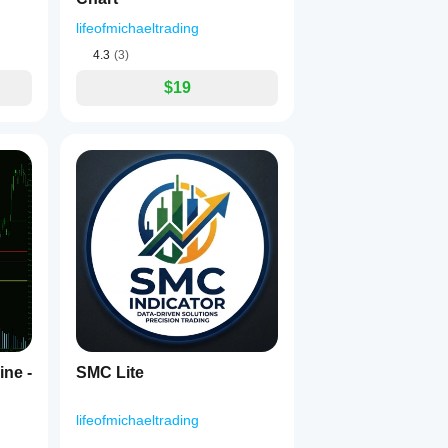
lifeofmichaeltrading
่ใช่ สำหรับโซนสั้น ๆ.
4.3
(3)
น (0 = มองไม่เห็น, 255 = ทึบ).
บ.
$19
(รวมไส้เทียน) สำหรับความกว้างโซน ไม่ใช่ เพื่อใช้แค่ไส้เทียนเท่า
ิได้.
แดง", "#FF0000")
นอุปทาน.
รับโซนอุปทาน.
เขียว", "#00FF00")
อุปสงค์.
ับโซนอุปสงค์.
มูลเก่าหรือในช่วงเริ่มต้น การแจ้งเตือนเสียงจะเริ่มทำงานหลังจากม
นภูมิของคุณ.
ine -
SMC Lite
เสียงเมื่อราคามาใกล้โซน.
ไฟล์เสียงที่เลือก: เลือกเสียงที่คุณต้องการฟังสำหรับการแจ้งเตือน เสียงระบบ (เช่น "Alarm01") จะพยายามเล่นจาก 
lifeofmichaeltrading
ู่และ cTrader สามารถเข้าถึงได้ "cTraderDefaultAlert" ใช้เสียงม