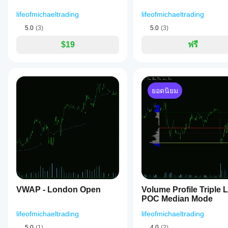
offers
5) ลักษณะทั่วไป
lifeofmichaeltrading
lifeofmichaeltrading
extensive
customization,
ขยายโซนอัตโนมัติ: ใช่ เพื่อวาดโซนไปข้างหน้าไกล ๆ ไม
5.0
(3)
5.0
(3)
including
ความโปร่งใสของสี (0-255): กำหนดความโปร่งใสของสีโซ
options
เติมสีโซน: ใช่ เพื่อเติมสีในโซน ไม่ใช่ สำหรับแค่เส้นขอ
$19
ฟรี
to
รวมตัวแทนแท่งเทียนในโซน: ใช่ เพื่อใช้ตัวแทนแท่งเทียน 
manage
โซนโต้ตอบได้: ใช่ เพื่อให้คุณคลิกและย้ายโซนบนแผนภูม
zones
by
6) ลักษณะอุปทาน
removing
broken
ยอดนิยม
สีอุปทาน: กำหนดสีสำหรับโซนอุปทาน (ด้านบน) (เช่น "
or
ความหนาอุปทาน: กำหนดความหนาเส้นขอบสำหรับโซ
overlapping
สไตล์อุปทาน: กำหนดสไตล์เส้นขอบ (ทึบ, จุด ฯลฯ) สำห
areas,
setting
7) ลักษณะอุปสงค์
time-
based
สีอุปสงค์: กำหนดสีสำหรับโซนอุปสงค์ (ด้านล่าง) (เช่น "
expiry,
ความหนาอุปสงค์: กำหนดความหนาเส้นขอบสำหรับโซน
and
สไตล์อุปสงค์: กำหนดสไตล์เส้นขอบ (ทึบ, จุด ฯลฯ) สำหร
limiting
the
8) การแจ้งเตือน 
หมายเหตุ: เพื่อป้องกันการแจ้งเตือนจากข้อ
number
เคลื่อนไหวของราคาสด 20 ครั้งนับตั้งแต่ตัวชี้วัดโหลดบนแผ
of
VWAP - London Open
Volume Profile Triple L
displayed
เปิดใช้งานการแจ้งเตือนเสียง: ใช่ เพื่อเปิดการแจ้งเตือน
POC Median Mode
zones
to
lifeofmichaeltrading
lifeofmichaeltrading
C:\Windows\Media\
; ตรวจสอบให้แน่ใจว่าไฟล์มีอย
maintain
ของ cTrader "ไม่มี" จะไม่มีเสียง.
chart
5.0
(1)
4.0
(2)