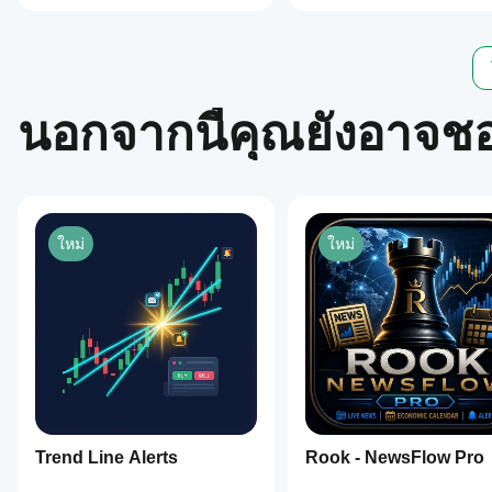
https://ctrader.com/products/1180
both
wicks
https://ctrader.com/products/1015
and
bodies,
https://ctrader.com/products/555
providing
https://ctrader.com/products/553
flexible
นอกจากนี้คุณยังอาจช
market
https://ctrader.com/products/554
perspectives.
Interactive
https://ctrader.com/products/552
zones
https://ctrader.com/products/557
allow
users
https://ctrader.com/products/845
to
click
ใหม่
ใหม่
https://ctrader.com/products/848
and
move
https://ctrader.com/products/847
zones
directly
https://ctrader.com/products/846
on
the
https://ctrader.com/products/551
chart.
The
https://ctrader.com/products/574
alert
system
https://ctrader.com/products/573
is
https://ctrader.com/products/556
designed
Trend Line Alerts
Rook - NewsFlow Pro
to
https://ctrader.com/products/558
minimize