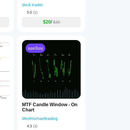
dock.trader
5.0
(1)
$20
/
$30
ยอดนิยม
MTF Candle Window - On
Chart
lifeofmichaeltrading
4.3
(3)