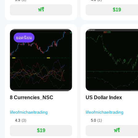
clarity.
ระยะทางทริกเกอร์ (Pips): ระยะห่าง (เป็น pips) ที่ราคา
Visual
ฟรี
$19
จำนวนแจ้งเตือนสูงสุดต่อโซน: จำกัดจำนวนครั้งที่การแจ
customization
is
9) ป้ายกรอบเวลา
granular,
แสดงป้ายกรอบเวลา: ใช่ เพื่อแสดงกรอบเวลา (เช่น H1,
with
separate
สีป้ายอุปทาน: สีข้อความสำหรับป้ายโซนอุปทาน.
ยอดนิยม
settings
สีป้ายอุปสงค์: สีข้อความสำหรับป้ายโซนอุปสงค์.
for
การเลื่อนป้าย X (แท่งเทียน): ปรับตำแหน่งแนวนอนของป
supply
ขนาดตัวอักษรป้าย: กำหนดขนาดข้อความของป้าย.
and
demand
10) อื่น ๆ
zone
colors,
ล้างข้อมูลเมื่อเริ่มต้น: ใช่ เพื่อลบภาพวาดเก่าจากตัวชี้วัด
thickness,
ระบุโซนที่ถูกลบใหม่: (การตั้งค่านี้มีผลกระทบโดยตรง
and
สำหรับโซนได้รับการตอบสนองอีกครั้งและโซนนั้นไม่ถูกพิ
line
styles.
Zones
8 Currencies_NSC
US Dollar Index
can
----------------------------
be
configured
โปรดตรวจสอบตัวชี้วัดอื่น ๆ ของฉันได้ตามสบาย:
lifeofmichaeltrading
lifeofmichaeltrading
to
include
https://ctrader.com/products/1181
4.3
(3)
5.0
(1)
candle
wicks
https://ctrader.com/products/1182
$19
ฟรี
only
or