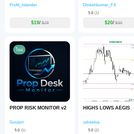
noise
Profit_Islander
Dineshkumar_FX
https://ctrader.com/products/559
by
5.0
(1)
triggering
https://ctrader.com/products/560
notifications
$19
/
$20
/
$29
$30
only
on
live
price
action
after
ใหม่
the
indicator
loads,
with
configurable
sound
options
and
limits
on
alert
frequency
PROP RISK MONITOR v2
HIGHS LOWS AEGIS
per
zone.
Timeframe
Goulart
odreelva
labels
can
5.0
(1)
5.0
(2)
be