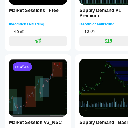
เฉพาะใน
อย่างไร?
It
FibonacciTraderX
cTrader
uses
ใช้อินดิเค
Market Sessions - Free
Supply Demand V1-
Windows
a
ฉัน
เตอร์
กับ
Premium
May 30, 2025
sophisticated
และ Mac
ควร
-------------------
สัญลักษณ์
swing-
เท่านั้น
lifeofmichaeltrading
lifeofmichaeltrading
The
ปรับ
และช่วง
point
idea is
คู่มือการตั้งค่า: Advanced Supply Demand Zones
เวลาที่
พารา
detection
4.0
(6)
4.3
(3)
fine,
แตกต่าง
algorithm
มิเต
just do
1) หลายกรอบเวลา
and
กันเพื่อ
ฟรี
$19
อร์
not
supports
ทำความ
expect
อิน
เปิดใช้งาน MTF: ใช่ เพื่อดูโซนจากกรอบเวลาอื่นบนแผนภ
multi-
เข้าใจว่า
it to
กรอบเวลา: หาก MTF เป็นใช่ ให้เลือกกรอบเวลาอื่นที่นี่
ดิเค
timeframe
มันทำงาน
print
(MTF)
เตอร์
perfect
2) อัลกอริทึม
อย่างไร
analysis,
หรือ
entries.
ภายใต้
ยอดนิยม
allowing
ช่วงสวิง: กำหนดจำนวนแท่งเทียนที่ใช้กำหนดจุดเปลี่ยนต
The
ไม่?
สภาวะ
traders
chart
โซนที่แข็งแกร่งกว่า (และมักจะน้อยกว่า).
ตลาดที่
to
ใช่ คุณสามารถ
still
view
หลาก
แก้ไข
3) การลบโซน
needs
zones
หลาย
พารามิเตอร์
เพื่อ
say no.
from
ลบโซนที่ถูกทำลาย: ใช่ เพื่อลบโซนอัตโนมัติเมื่อราคาทะ
ปรับอินดิเค
different
จำนวนโซนที่เก็บไว้ (0=ทั้งหมด): จำกัดจำนวนโซนล่าสุด
เตอร์ให้เหมาะ
timeframes
ลบโซนที่ทับซ้อนกัน: ใช่ เพื่อลบโซนเก่าที่ทับซ้อนกันอย
กับกลยุทธ์ของ
on
คุณ
a
4) ขีดจำกัดเวลา
single
chart.
เปิดใช้งานขีดจำกัดเวลา: ใช่ เพื่อให้โซนเก่ามากหายไปโ
Market Session V3_NSC
Supply Demand - Bas
The
ช่วงขีดจำกัดเวลา: หากเปิดใช้งานขีดจำกัดเวลา โซนที่เ
indicator