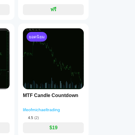
ต้องเข้าใกล้ขอบโซนเพื่อทริกเกอร์การแจ้งเตือน.
ฟรี
้งเตือนจะดังสำหรับ 
โซนเดียวกัน
.
 D1) บนแต่ละโซน.
ยอดนิยม
้ายจากจุดเริ่มต้นของโซน.
นี้เมื่อ cTrader เริ่มทำงานหรือตัวชี้วัดถูกเพิ่มลงในแผนภูมิ.
จำกัดในเวอร์ชันปัจจุบัน โซนจะถูกประเมินใหม่ในแต่ละแท็ก หากเก
จารณาว่าถูกทำลาย มันจะปรากฏขึ้นใหม่ไม่ว่าจะตั้งค่าเป็นใช่หรื
MTF Candle Countdown
lifeofmichaeltrading
4.5
(2)
$19